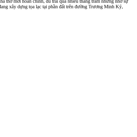
 thờ mới hoàn chỉnh, dù trải qua nhiều thăng trầm nhưng nhờ sự
ang xây dựng tọa lạc tại phần đất trên đường Trương Minh Ký,