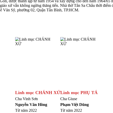
òn, được thành lập từ năm 1954 và xây dựng cho đến năm 1964/65 nhà
iáo xứ vẫn không ngừng thăng tiến. Nhà thờ Tân Sa Châu thời điểm đ
g Lê Văn Sỹ, phường 02, Quận Tân Bình, TP.HCM.
Linh mục CHÁNH XỨ
Linh mục PHỤ TÁ
Cha Vinh Sơn
Cha Giuse
Nguyễn Văn Hồng
Phạm Việt Dũng
Từ năm 2022
Từ năm 2022