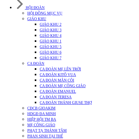
HỘI ĐOÀN
HỘI ĐỒNG MỤC VỤ
GIÁO KHU
GIÁO KHU 2
GIÁO KHU 3
GIÁO KHU 4
GIÁO KHU 1
GIÁO KHU 5
GIÁO KHU 6
GIÁO KHU 7
CA ĐOÀN
CA ĐOÀN MẸ LÊN TRỜI
CA ĐOÀN KITÔ VUA
CA ĐOÀN MÂN CÔI
CA ĐOÀN MẸ CÔNG GIÁO
CA ĐOÀN EMANUEL
CA ĐOÀN TERESA
CA ĐOÀN THÁNH GIUSE THỢ
CĐCB GIOAKIM
HDGĐ ĐA MINH
HIỆP HỘI TM BA
MẸ CÔNG GIÁO
PHẠT TẠ THÁNH TÂM
PHAN SINH TẠI THẾ