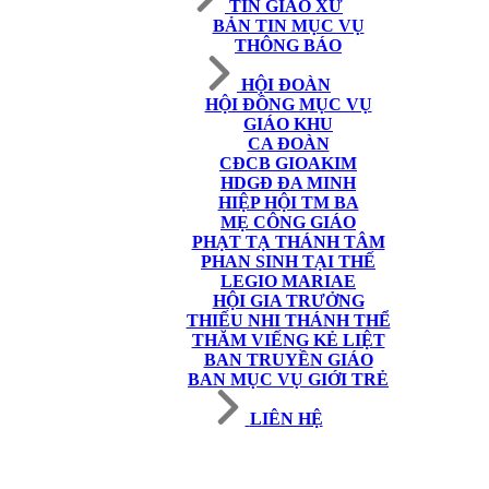
TIN GIÁO XỨ
BẢN TIN MỤC VỤ
THÔNG BÁO
HỘI ĐOÀN
HỘI ĐỒNG MỤC VỤ
GIÁO KHU
CA ĐOÀN
CĐCB GIOAKIM
HDGĐ ĐA MINH
HIỆP HỘI TM BA
MẸ CÔNG GIÁO
PHẠT TẠ THÁNH TÂM
PHAN SINH TẠI THẾ
LEGIO MARIAE
HỘI GIA TRƯỞNG
THIẾU NHI THÁNH THỂ
THĂM VIẾNG KẺ LIỆT
BAN TRUYỀN GIÁO
BAN MỤC VỤ GIỚI TRẺ
LIÊN HỆ