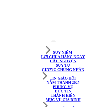
SUY NIỆM
LỜI CHÚA HẰNG NGÀY
CẦU NGUYỆN
SUY TƯ
GƯƠNG CHỨNG NHÂN
TIN GIÁO HỘI
NĂM THÁNH 2025
PHỤNG VỤ
ĐỨC TIN
THÁNH HIẾN
MỤC VỤ GIA ĐÌNH