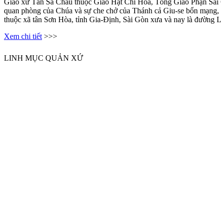
Giáo xứ Tân Sa Châu thuộc Giáo Hạt Chí Hòa, Tổng Giáo Phận Sài G
quan phòng của Chúa và sự che chở của Thánh cả Giu-se bổn mạng, g
thuộc xã tân Sơn Hòa, tỉnh Gia-Định, Sài Gòn xưa và nay là đườn
Xem chi tiết
>>>
LINH MỤC QUẢN XỨ