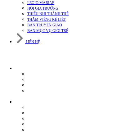
LEGIO MARIAE
HỘI GIA TRƯỞNG
THIẾU NHI THÁNH THỂ
THĂM VIẾNG KẺ LIỆT
BAN TRUYỀN GIÁO
BAN MỤC VỤ GIỚI TRẺ
LIÊN HỆ