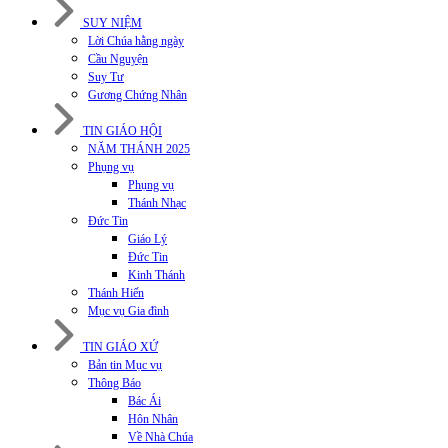
SUY NIỆM
Lời Chúa hằng ngày
Cầu Nguyện
Suy Tư
Gương Chứng Nhân
TIN GIÁO HỘI
NĂM THÁNH 2025
Phụng vụ
Phụng vụ
Thánh Nhạc
Đức Tin
Giáo Lý
Đức Tin
Kinh Thánh
Thánh Hiến
Mục vụ Gia đình
TIN GIÁO XỨ
Bản tin Mục vụ
Thông Báo
Bác Ái
Hôn Nhân
Về Nhà Chúa