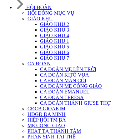
HỘI ĐOÀN
HỘI ĐỒNG MỤC VỤ
GIÁO KHU
GIÁO KHU 2
GIÁO KHU 3
GIÁO KHU 4
GIÁO KHU 1
GIÁO KHU 5
GIÁO KHU 6
GIÁO KHU 7
CA ĐOÀN
CA ĐOÀN MẸ LÊN TRỜI
CA ĐOÀN KITÔ VUA
CA ĐOÀN MÂN CÔI
CA ĐOÀN MẸ CÔNG GIÁO
CA ĐOÀN EMANUEL
CA ĐOÀN TERESA
CA ĐOÀN THÁNH GIUSE THỢ
CĐCB GIOAKIM
HDGĐ ĐA MINH
HIỆP HỘI TM BA
MẸ CÔNG GIÁO
PHẠT TẠ THÁNH TÂM
PHAN SINH TẠI THẾ