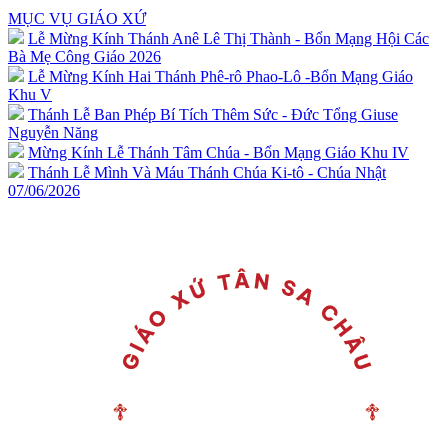
MỤC VỤ GIÁO XỨ
Lễ Mừng Kính Thánh Anê Lê Thị Thành - Bổn Mạng Hội Các
Bà Mẹ Công Giáo 2026
Lễ Mừng Kính Hai Thánh Phê-rô Phao-Lô -Bổn Mạng Giáo
Khu V
Thánh Lễ Ban Phép Bí Tích Thêm Sức - Đức Tổng Giuse
Nguyễn Năng
Mừng Kính Lễ Thánh Tâm Chúa - Bổn Mạng Giáo Khu IV
Thánh Lễ Mình Và Máu Thánh Chúa Ki-tô - Chúa Nhật
07/06/2026