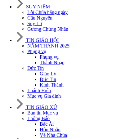
SUY NIỆM
Lời Chúa hằng ngày
Cầu Nguyện
Suy Tư
Gương Chứng Nhân
TIN GIÁO HỘI
NĂM THÁNH 2025
Phụng vụ
Phụng vụ
Thánh Nhạc
Đức Tin
Giáo Lý
Đức Tin
Kinh Thánh
Thánh Hiến
Mục vụ Gia đình
TIN GIÁO XỨ
Bản tin Mục vụ
Thông Báo
Bác Ái
Hôn Nhân
Về Nhà Chúa