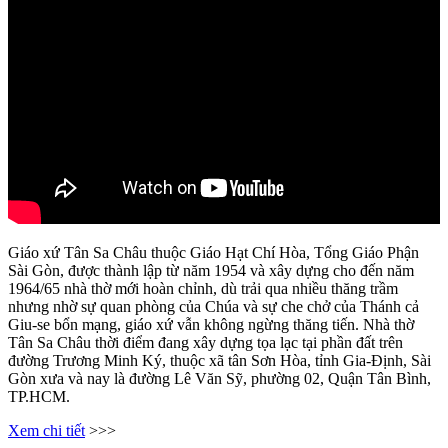
Giáo xứ Tân Sa Châu thuộc Giáo Hạt Chí Hòa, Tổng Giáo Phận
Sài Gòn, được thành lập từ năm 1954 và xây dựng cho đến năm
1964/65 nhà thờ mới hoàn chỉnh, dù trải qua nhiều thăng trầm
nhưng nhờ sự quan phòng của Chúa và sự che chở của Thánh cả
Giu-se bổn mạng, giáo xứ vẫn không ngừng thăng tiến. Nhà thờ
Tân Sa Châu thời điểm đang xây dựng tọa lạc tại phần đất trên
đường Trương Minh Ký, thuộc xã tân Sơn Hòa, tỉnh Gia-Định, Sài
Gòn xưa và nay là đường Lê Văn Sỹ, phường 02, Quận Tân Bình,
TP.HCM.
Xem chi tiết
>>>