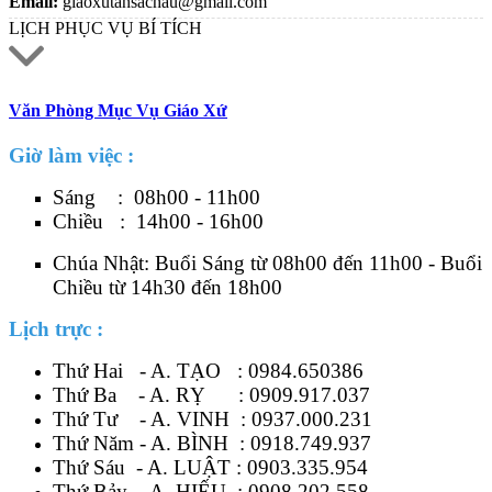
Email:
giaoxutansachau@gmail.com
LỊCH PHỤC VỤ BÍ TÍCH
Văn Phòng Mục Vụ Giáo Xứ
Giờ làm việc :
Sáng : 08h00 - 11h00
Chiều : 14h00 - 16h00
Chúa Nhật: Buổi Sáng từ 08h00 đến 11h00 - Buổi
Chiều từ 14h30 đến 18h00
Lịch trực :
Thứ Hai - A. TẠO :
0984.650386
Thứ Ba - A. RỴ :
0909.917.037
Thứ Tư - A. VINH :
0937.000.231
Thứ Năm - A. BÌNH :
0918.749.937
Thứ Sáu - A. LUẬT :
0903.335.954
Thứ Bảy - A. HIẾU :
0908.202.558