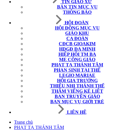
TIN GIÁO XỨ
BẢN TIN MỤC VỤ
THÔNG BÁO
HỘI ĐOÀN
HỘI ĐỒNG MỤC VỤ
GIÁO KHU
CA ĐOÀN
CĐCB GIOAKIM
HDGĐ ĐA MINH
HIỆP HỘI TM BA
MẸ CÔNG GIÁO
PHẠT TẠ THÁNH TÂM
PHAN SINH TẠI THẾ
LEGIO MARIAE
HỘI GIA TRƯỞNG
THIẾU NHI THÁNH THỂ
THĂM VIẾNG KẺ LIỆT
BAN TRUYỀN GIÁO
BAN MỤC VỤ GIỚI TRẺ
LIÊN HỆ
Trang chủ
PHẠT TẠ THÁNH TÂM