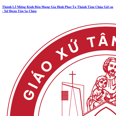
Thánh Lễ Mừng Kính Bổn Mạng Gia Đình Phạt Tạ Thánh Tâm Chúa Giê-su
- Xứ Đoàn Tân Sa Châu