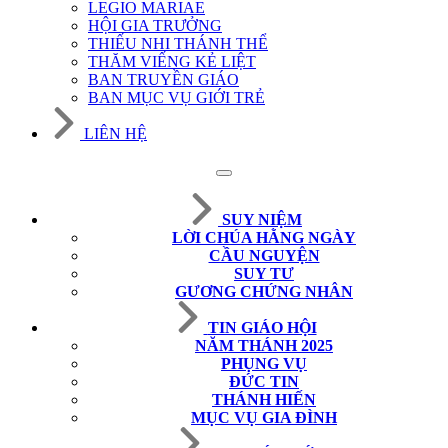
LEGIO MARIAE
HỘI GIA TRƯỞNG
THIẾU NHI THÁNH THỂ
THĂM VIẾNG KẺ LIỆT
BAN TRUYỀN GIÁO
BAN MỤC VỤ GIỚI TRẺ
LIÊN HỆ
SUY NIỆM
LỜI CHÚA HẰNG NGÀY
CẦU NGUYỆN
SUY TƯ
GƯƠNG CHỨNG NHÂN
TIN GIÁO HỘI
NĂM THÁNH 2025
PHỤNG VỤ
ĐỨC TIN
THÁNH HIẾN
MỤC VỤ GIA ĐÌNH