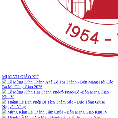
MỤC VỤ GIÁO XỨ
Lễ Mừng Kính Thánh Anê Lê Thị Thành - Bổn Mạng Hội Các
Bà Mẹ Công Giáo 2026
Lễ Mừng Kính Hai Thánh Phê-rô Phao-Lô -Bổn Mạng Giáo
Khu V
Thánh Lễ Ban Phép Bí Tích Thêm Sức - Đức Tổng Giuse
Nguyễn Năng
Mừng Kính Lễ Thánh Tâm Chúa - Bổn Mạng Giáo Khu IV
Thánh Lễ Mình Và Máu Thánh Chúa Ki-tô - Chúa Nhật