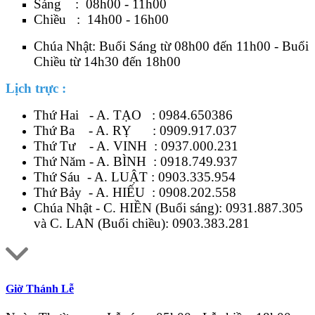
Sáng : 08h00 - 11h00
Chiều : 14h00 - 16h00
Chúa Nhật: Buổi Sáng từ 08h00 đến 11h00 - Buổi
Chiều từ 14h30 đến 18h00
Lịch trực :
Thứ Hai - A. TẠO :
0984.650386
Thứ Ba - A. RỴ :
0909.917.037
Thứ Tư - A. VINH :
0937.000.231
Thứ Năm - A. BÌNH :
0918.749.937
Thứ Sáu - A. LUẬT :
0903.335.954
Thứ Bảy - A. HIẾU :
0908.202.558
Chúa Nhật - C. HIỀN (Buổi sáng):
0931.887.305
và C. LAN (Buổi chiều):
0903.383.281
Giờ Thánh Lễ