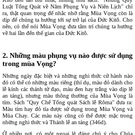
Luật Tổng Quát về Năm Phụng Vụ và Niên Lịch" chỉ
ra, thật quan trọng để nhắc nhớ rằng Mùa Vọng còn là
dịp để chúng ta hướng tới sự trở lại của Đức Kitô. Cho
nên, có thể nói Mùa Vọng đưa tâm trí chúng ta hướng
về hai lần đến thế gian của Đức Kitô.
2. Những màu phụng vụ nào được sử dụng
trong mùa Vọng?
Những ngày đặc biệt và những nghi thức cử hành nào
đó có thể có những màu riêng (thí dụ, màu đỏ dành cho
lễ kính các thánh tử đạo, màu đen hay trắng vào dịp lễ
an táng), nhưng màu thông thường của Mùa Vọng là
tím. Sách "Quy Chế Tổng quát Sách lễ Rôma" đưa ra:
Màu tím hay đỏ tía được sử dụng trong Mùa Vọng và
Mùa Chay. Các màu này cũng có thể được mặc trong
những nghi thức và Thánh lễ an táng (346d).
Ở nhiều nơi, có một ngoại lệ đáng chú ý cho Chúa