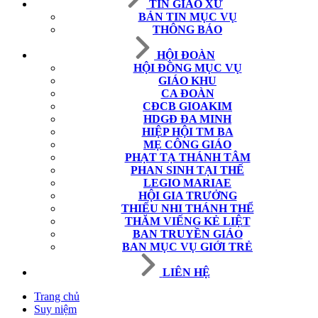
TIN GIÁO XỨ
BẢN TIN MỤC VỤ
THÔNG BÁO
HỘI ĐOÀN
HỘI ĐỒNG MỤC VỤ
GIÁO KHU
CA ĐOÀN
CĐCB GIOAKIM
HDGĐ ĐA MINH
HIỆP HỘI TM BA
MẸ CÔNG GIÁO
PHẠT TẠ THÁNH TÂM
PHAN SINH TẠI THẾ
LEGIO MARIAE
HỘI GIA TRƯỞNG
THIẾU NHI THÁNH THỂ
THĂM VIẾNG KẺ LIỆT
BAN TRUYỀN GIÁO
BAN MỤC VỤ GIỚI TRẺ
LIÊN HỆ
Trang chủ
Suy niệm