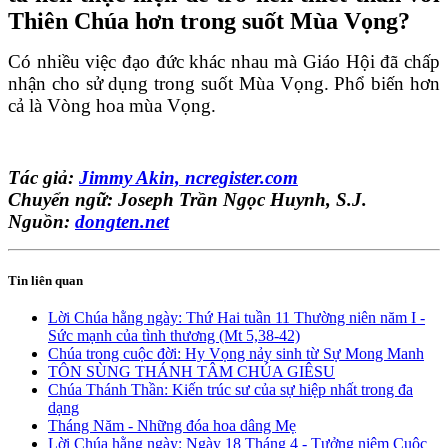
Thiên Chúa hơn trong suốt Mùa Vọng?
Có nhiều việc đạo đức khác nhau mà Giáo Hội đã chấp
nhận cho sử dụng trong suốt Mùa Vọng. Phổ biến hơn
cả là Vòng hoa mùa Vọng.
Tác giả:
Jimmy Akin, ncregister.com
Chuyển ngữ: Joseph Trần Ngọc Huynh, S.J.
Nguồn:
dongten.net
Tin liên quan
Lời Chúa hằng ngày: Thứ Hai tuần 11 Thường niên năm I -
Sức mạnh của tình thương (Mt 5,38-42)
Chúa trong cuộc đời: Hy Vọng nảy sinh từ Sự Mong Manh
TÔN SÙNG THÁNH TÂM CHÚA GIÊSU
Chúa Thánh Thần: Kiến trúc sư của sự hiệp nhất trong đa
dạng
Tháng Năm - Những đóa hoa dâng Mẹ
Lời Chúa hằng ngày: Ngày 18 Tháng 4 - Tưởng niệm Cuộc