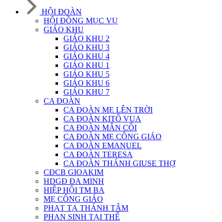
HỘI ĐOÀN
HỘI ĐỒNG MỤC VỤ
GIÁO KHU
GIÁO KHU 2
GIÁO KHU 3
GIÁO KHU 4
GIÁO KHU 1
GIÁO KHU 5
GIÁO KHU 6
GIÁO KHU 7
CA ĐOÀN
CA ĐOÀN MẸ LÊN TRỜI
CA ĐOÀN KITÔ VUA
CA ĐOÀN MÂN CÔI
CA ĐOÀN MẸ CÔNG GIÁO
CA ĐOÀN EMANUEL
CA ĐOÀN TERESA
CA ĐOÀN THÁNH GIUSE THỢ
CĐCB GIOAKIM
HDGĐ ĐA MINH
HIỆP HỘI TM BA
MẸ CÔNG GIÁO
PHẠT TẠ THÁNH TÂM
PHAN SINH TẠI THẾ