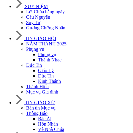
SUY NIỆM
Lời Chúa hằng ngày
Cầu Nguyện
Suy Tư
Gương Chứng Nhân
TIN GIÁO HỘI
NĂM THÁNH 2025
Phụng vụ
Phụng vụ
Thánh Nhạc
Đức Tin
Giáo Lý
Đức Tin
Kinh Thánh
Thánh Hiến
Mục vụ Gia đình
TIN GIÁO XỨ
Bản tin Mục vụ
Thông Báo
Bác Ái
Hôn Nhân
Về Nhà Chúa