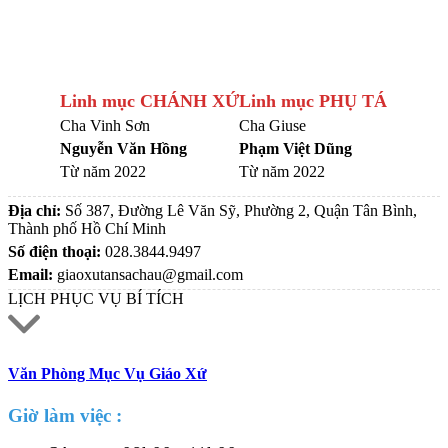
Linh mục CHÁNH XỨ
Linh mục PHỤ TÁ
Cha Vinh Sơn
Cha Giuse
Nguyễn Văn Hồng
Phạm Việt Dũng
Từ năm 2022
Từ năm 2022
Địa chỉ:
Số 387, Đường Lê Văn Sỹ, Phường 2, Quận Tân Bình,
Thành phố Hồ Chí Minh
Số điện thoại:
028.3844.9497
Email:
giaoxutansachau@gmail.com
LỊCH PHỤC VỤ BÍ TÍCH
Văn Phòng Mục Vụ Giáo Xứ
Giờ làm việc :