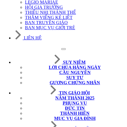
LEGIO MARIAE
HỘI GIA TRƯỞNG
THIẾU NHI THÁNH THỂ
THĂM VIẾNG KẺ LIỆT
BAN TRUYỀN GIÁO
BAN MỤC VỤ GIỚI TRẺ
LIÊN HỆ
SUY NIỆM
LỜI CHÚA HẰNG NGÀY
CẦU NGUYỆN
SUY TƯ
GƯƠNG CHỨNG NHÂN
TIN GIÁO HỘI
NĂM THÁNH 2025
PHỤNG VỤ
ĐỨC TIN
THÁNH HIẾN
MỤC VỤ GIA ĐÌNH