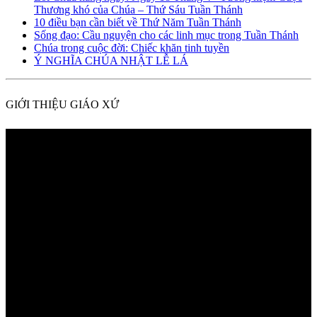
Thương khó của Chúa – Thứ Sáu Tuần Thánh
10 điều bạn cần biết về Thứ Năm Tuần Thánh
Sống đạo: Cầu nguyện cho các linh mục trong Tuần Thánh
Chúa trong cuộc đời: Chiếc khăn tinh tuyền
Ý NGHĨA CHÚA NHẬT LỄ LÁ
GIỚI THIỆU GIÁO XỨ