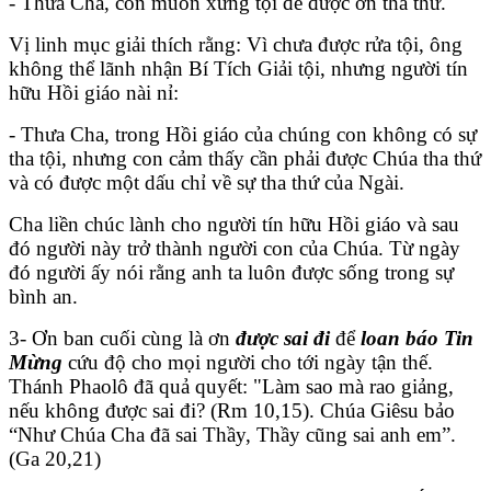
- Thưa Cha, con muốn xưng tội để được ơn tha thứ.
Vị linh mục giải thích rằng: Vì chưa được rửa tội, ông
không thể lãnh nhận Bí Tích Giải tội, nhưng người tín
hữu Hồi giáo nài nỉ:
- Thưa Cha, trong Hồi giáo của chúng con không có sự
tha tội, nhưng con cảm thấy cần phải được Chúa tha thứ
và có được một dấu chỉ về sự tha thứ của Ngài.
Cha liền chúc lành cho người tín hữu Hồi giáo và sau
đó người này trở thành người con của Chúa. Từ ngày
đó người ấy nói rằng anh ta luôn được sống trong sự
bình an.
3- Ơn ban cuối cùng là ơn
được sai đi
để
loan báo Tin
Mừng
cứu độ cho mọi người cho tới ngày tận thế.
Thánh Phaolô đã quả quyết: "Làm sao mà rao giảng,
nếu không được sai đi? (Rm 10,15). Chúa Giêsu bảo
“Như Chúa Cha đã sai Thầy, Thầy cũng sai anh em”.
(Ga 20,21)