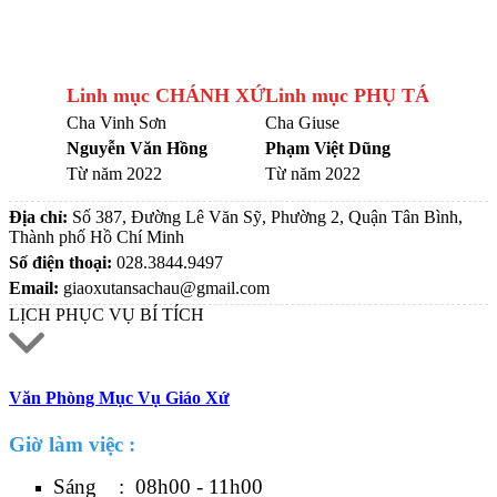
Linh mục CHÁNH XỨ
Linh mục PHỤ TÁ
Cha Vinh Sơn
Cha Giuse
Nguyễn Văn Hồng
Phạm Việt Dũng
Từ năm 2022
Từ năm 2022
Địa chỉ:
Số 387, Đường Lê Văn Sỹ, Phường 2, Quận Tân Bình,
Thành phố Hồ Chí Minh
Số điện thoại:
028.3844.9497
Email:
giaoxutansachau@gmail.com
LỊCH PHỤC VỤ BÍ TÍCH
Văn Phòng Mục Vụ Giáo Xứ
Giờ làm việc :
Sáng : 08h00 - 11h00