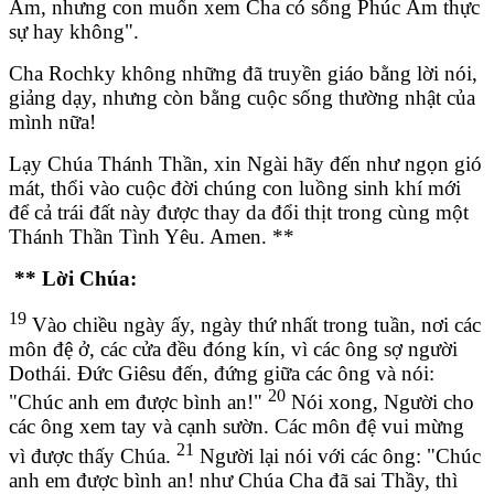
Âm, nhưng con muốn xem Cha có sống Phúc Âm thực
sự hay không".
Cha Rochky không những đã truyền giáo bằng lời nói,
giảng dạy, nhưng còn bằng cuộc sống thường nhật của
mình nữa!
Lạy Chúa Thánh Thần, xin Ngài hãy đến như ngọn gió
mát, thổi vào cuộc đời chúng con luồng sinh khí mới
để cả trái đất này được thay da đổi thịt trong cùng một
Thánh Thần Tình Yêu. Amen. **
**
Lời Chúa:
19
Vào chiều ngày ấy, ngày thứ nhất trong tuần, nơi các
môn đệ ở, các cửa đều đóng kín, vì các ông sợ người
Dothái. Ðức Giêsu đến, đứng giữa các ông và nói:
20
"Chúc anh em được bình an!"
Nói xong, Người cho
các ông xem tay và cạnh sườn. Các môn đệ vui mừng
21
vì được thấy Chúa.
Người lại nói với các ông: "Chúc
anh em được bình an! như Chúa Cha đã sai Thầy, thì