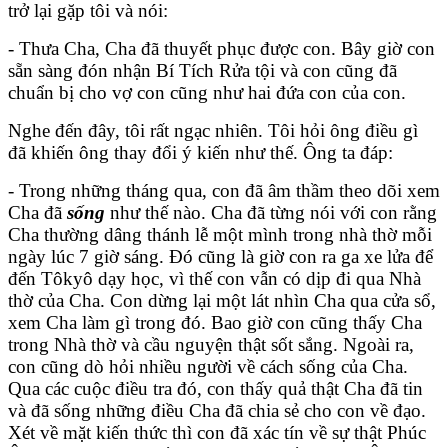
trở lại gặp tôi và nói:
- Thưa Cha, Cha đã thuyết phục được con. Bây giờ con
sẵn sàng đón nhận Bí Tích Rửa tội và con cũng đã
chuẩn bị cho vợ con cũng như hai đứa con của con.
Nghe đến đây, tôi rất ngạc nhiên. Tôi hỏi ông điều gì
đã khiến ông thay đổi ý kiến như thế. Ông ta đáp:
- Trong những tháng qua, con đã âm thầm theo dõi xem
Cha đã
sống
như thế nào. Cha đã từng nói với con rằng
Cha thường dâng thánh lễ một mình trong nhà thờ mỗi
ngày lúc 7 giờ sáng. Đó cũng là giờ con ra ga xe lửa để
đến Tôkyô dạy học, vì thế con vẫn có dịp đi qua Nhà
thờ của Cha. Con dừng lại một lát nhìn Cha qua cửa sổ,
xem Cha làm gì trong đó. Bao giờ con cũng thấy Cha
trong Nhà thờ và cầu nguyện thật sốt sắng. Ngoài ra,
con cũng dò hỏi nhiều người về cách sống của Cha.
Qua các cuộc điều tra đó, con thấy quả thật Cha đã tin
và đã sống những điều Cha đã chia sẻ cho con về đạo.
Xét về mặt kiến thức thì con đã xác tín về sự thật Phúc