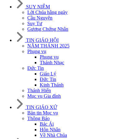
SUY NIỆM
Lời Chúa hằng ngày
Cầu Nguyện
Suy Tư
Gương Chứng Nhân
TIN GIÁO HỘI
NĂM THÁNH 2025
Phụng vụ
Phụng vụ
Thánh Nhạc
Đức Tin
Giáo Lý
Đức Tin
Kinh Thánh
Thánh Hiến
Mục vụ Gia đình
TIN GIÁO XỨ
Bản tin Mục vụ
Thông Báo
Bác Ái
Hôn Nhân
Về Nhà Chúa