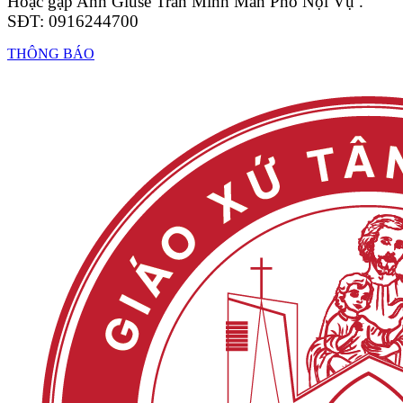
Hoặc gặp Anh Giuse Trần Minh Mẫn Phó Nội Vụ .
SĐT: 0916244700
THÔNG BÁO