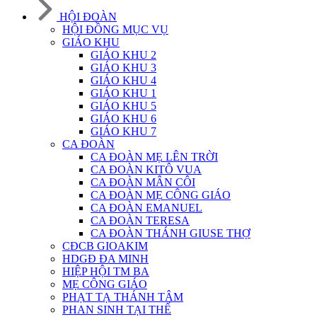
HỘI ĐOÀN
HỘI ĐỒNG MỤC VỤ
GIÁO KHU
GIÁO KHU 2
GIÁO KHU 3
GIÁO KHU 4
GIÁO KHU 1
GIÁO KHU 5
GIÁO KHU 6
GIÁO KHU 7
CA ĐOÀN
CA ĐOÀN MẸ LÊN TRỜI
CA ĐOÀN KITÔ VUA
CA ĐOÀN MÂN CÔI
CA ĐOÀN MẸ CÔNG GIÁO
CA ĐOÀN EMANUEL
CA ĐOÀN TERESA
CA ĐOÀN THÁNH GIUSE THỢ
CĐCB GIOAKIM
HDGĐ ĐA MINH
HIỆP HỘI TM BA
MẸ CÔNG GIÁO
PHẠT TẠ THÁNH TÂM
PHAN SINH TẠI THẾ