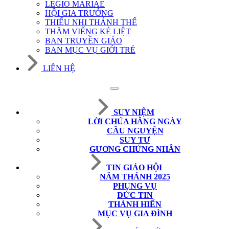
LEGIO MARIAE
HỘI GIA TRƯỞNG
THIẾU NHI THÁNH THỂ
THĂM VIẾNG KẺ LIỆT
BAN TRUYỀN GIÁO
BAN MỤC VỤ GIỚI TRẺ
LIÊN HỆ
SUY NIỆM
LỜI CHÚA HẰNG NGÀY
CẦU NGUYỆN
SUY TƯ
GƯƠNG CHỨNG NHÂN
TIN GIÁO HỘI
NĂM THÁNH 2025
PHỤNG VỤ
ĐỨC TIN
THÁNH HIẾN
MỤC VỤ GIA ĐÌNH