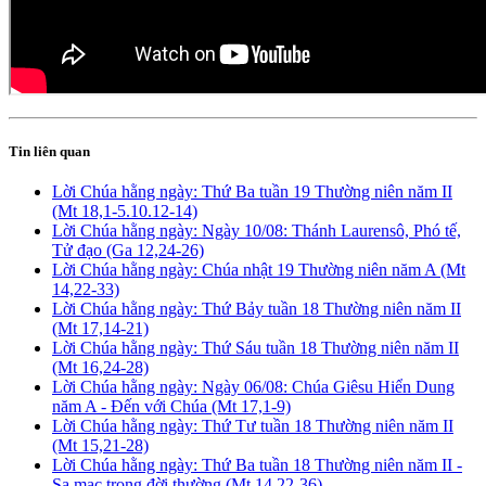
Tin liên quan
Lời Chúa hằng ngày: Thứ Ba tuần 19 Thường niên năm II
(Mt 18,1-5.10.12-14)
Lời Chúa hằng ngày: Ngày 10/08: Thánh Laurensô, Phó tế,
Tử đạo (Ga 12,24-26)
Lời Chúa hằng ngày: Chúa nhật 19 Thường niên năm A (Mt
14,22-33)
Lời Chúa hằng ngày: Thứ Bảy tuần 18 Thường niên năm II
(Mt 17,14-21)
Lời Chúa hằng ngày: Thứ Sáu tuần 18 Thường niên năm II
(Mt 16,24-28)
Lời Chúa hằng ngày: Ngày 06/08: Chúa Giêsu Hiển Dung
năm A - Đến với Chúa (Mt 17,1-9)
Lời Chúa hằng ngày: Thứ Tư tuần 18 Thường niên năm II
(Mt 15,21-28)
Lời Chúa hằng ngày: Thứ Ba tuần 18 Thường niên năm II -
Sa mạc trong đời thường (Mt 14,22-36)