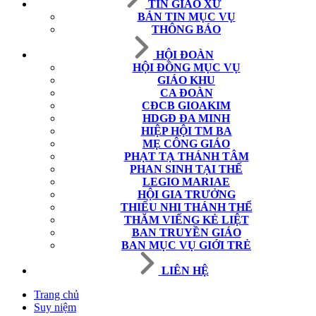
TIN GIÁO XỨ
BẢN TIN MỤC VỤ
THÔNG BÁO
HỘI ĐOÀN
HỘI ĐỒNG MỤC VỤ
GIÁO KHU
CA ĐOÀN
CĐCB GIOAKIM
HDGĐ ĐA MINH
HIỆP HỘI TM BA
MẸ CÔNG GIÁO
PHẠT TẠ THÁNH TÂM
PHAN SINH TẠI THẾ
LEGIO MARIAE
HỘI GIA TRƯỞNG
THIẾU NHI THÁNH THỂ
THĂM VIẾNG KẺ LIỆT
BAN TRUYỀN GIÁO
BAN MỤC VỤ GIỚI TRẺ
LIÊN HỆ
Trang chủ
Suy niệm