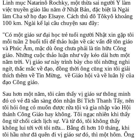
Linh mục Natarinô Rochky, một thừa sai người Ý làm
việc truyền giáo lâu năm ở Nhật Bản, đặc biệt là Ngài
làm Cha sở họ đạo Elsaye. Cách thủ đô Tôkyô khoảng
100 km. Ngài kể lại câu chuyện sau đây:
"Có một giáo sư đại học trẻ tuổi người Nhật xin gặp tôi
mỗi tuần 2 buổi tối để thảo luận về các vấn đề tôn giáo
và Phúc Âm, mặc dù ông chưa phải là tín hữu Công
giáo. Những cuộc thảo luận như vậy kéo dài hơn một
năm trời. Vị giáo sư này trình bày cho tôi những nghi
ngờ, thắc mắc về đạo, đồng thời ông cũng xin tôi giải
thích thêm về Tin Mừng, về Giáo hội và về luân lý của
đạo Công giáo.
Sau hơn một năm, tôi cảm thấy vị giáo sư thông minh
đó có vẻ đã sẵn sàng đón nhận Bí Tích Thanh Tẩy, nên
tôi hỏi ông có muốn được rửa tội và gia nhập vào Hội
thánh Công Giáo hay không. Tôi ngạc nhiên khi thấy
ông từ chối cách lịch sự. Và từ đó, tôi không thấy
không lui tới với tôi nữa... Bẵng đi hơn 10 tháng, khi
tôi hầu như đã quên đi vị giáo sư đó, thì một hôm. Ông