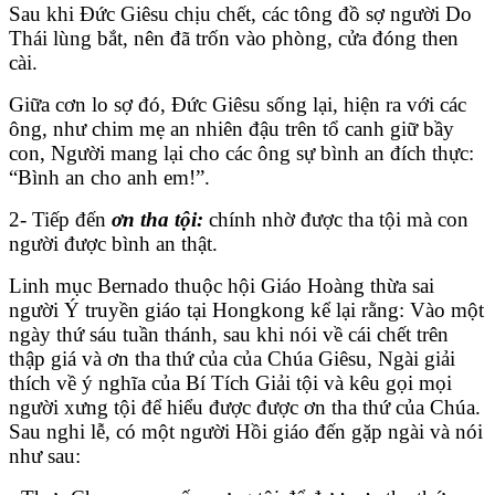
Sau khi Đức Giêsu chịu chết, các tông đồ sợ người Do
Thái lùng bắt, nên đã trốn vào phòng, cửa đóng then
cài.
Giữa cơn lo sợ đó, Đức Giêsu sống lại, hiện ra với các
ông, như chim mẹ an nhiên đậu trên tổ canh giữ bầy
con, Người mang lại cho các ông sự bình an đích thực:
“Bình an cho anh em!”.
2- Tiếp đến
ơn tha tội:
chính nhờ được tha tội mà con
người được bình an thật.
Linh mục Bernado thuộc hội Giáo Hoàng thừa sai
người Ý truyền giáo tại Hongkong kể lại rằng: Vào một
ngày thứ sáu tuần thánh, sau khi nói về cái chết trên
thập giá và ơn tha thứ của của Chúa Giêsu, Ngài giải
thích về ý nghĩa của Bí Tích Giải tội và kêu gọi mọi
người xưng tội để hiểu được được ơn tha thứ của Chúa.
Sau nghi lễ, có một người Hồi giáo đến gặp ngài và nói
như sau: