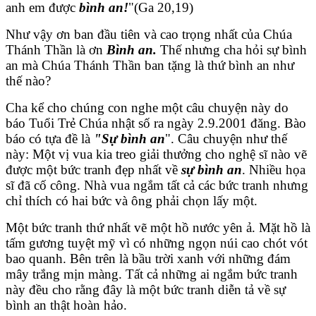
anh em được
bình an!
"(Ga 20,19)
Như vậy ơn ban đầu tiên và cao trọng nhất của Chúa
Thánh Thần là ơn
Bình an.
Thế nhưng cha hỏi sự bình
an mà Chúa Thánh Thần ban tặng là thứ bình an như
thế nào?
Cha kể cho chúng con nghe một câu chuyện này do
báo Tuổi Trẻ Chúa nhật số ra ngày 2.9.2001 đăng. Bào
báo có tựa đề là
"Sự bình an
". Câu chuyện như thế
này: Một vị vua kia treo giải thưởng cho nghệ sĩ nào vẽ
được một bức tranh đẹp nhất về
sự bình an
. Nhiều họa
sĩ đã cố công. Nhà vua ngắm tất cả các bức tranh nhưng
chỉ thích có hai bức và ông phải chọn lấy một.
Một bức tranh thứ nhất vẽ một hồ nước yên ả. Mặt hồ là
tấm gương tuyệt mỹ vì có những ngọn núi cao chót vót
bao quanh. Bên trên là bầu trời xanh với những đám
mây trắng mịn màng. Tất cả những ai ngắm bức tranh
này đều cho rằng đây là một bức tranh diễn tả về sự
bình an thật hoàn hảo.