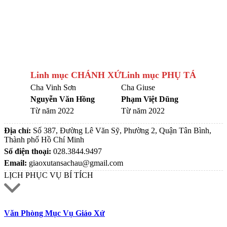
Linh mục CHÁNH XỨ
Linh mục PHỤ TÁ
Cha Vinh Sơn
Cha Giuse
Nguyễn Văn Hồng
Phạm Việt Dũng
Từ năm 2022
Từ năm 2022
Địa chỉ:
Số 387, Đường Lê Văn Sỹ, Phường 2, Quận Tân Bình,
Thành phố Hồ Chí Minh
Số điện thoại:
028.3844.9497
Email:
giaoxutansachau@gmail.com
LỊCH PHỤC VỤ BÍ TÍCH
Văn Phòng Mục Vụ Giáo Xứ