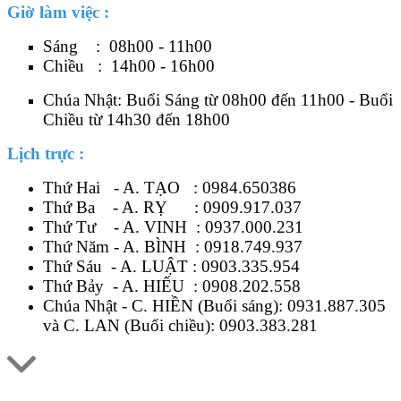
Giờ làm việc :
Sáng : 08h00 - 11h00
Chiều : 14h00 - 16h00
Chúa Nhật: Buổi Sáng từ 08h00 đến 11h00 - Buổi
Chiều từ 14h30 đến 18h00
Lịch trực :
Thứ Hai - A. TẠO :
0984.650386
Thứ Ba - A. RỴ :
0909.917.037
Thứ Tư - A. VINH :
0937.000.231
Thứ Năm - A. BÌNH :
0918.749.937
Thứ Sáu - A. LUẬT :
0903.335.954
Thứ Bảy - A. HIẾU :
0908.202.558
Chúa Nhật - C. HIỀN (Buổi sáng):
0931.887.305
và C. LAN (Buổi chiều):
0903.383.281