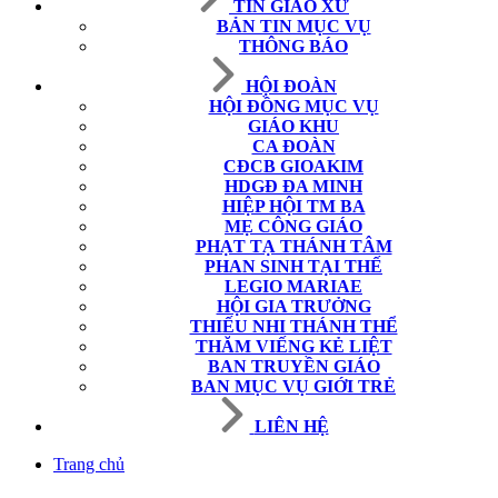
TIN GIÁO XỨ
BẢN TIN MỤC VỤ
THÔNG BÁO
HỘI ĐOÀN
HỘI ĐỒNG MỤC VỤ
GIÁO KHU
CA ĐOÀN
CĐCB GIOAKIM
HDGĐ ĐA MINH
HIỆP HỘI TM BA
MẸ CÔNG GIÁO
PHẠT TẠ THÁNH TÂM
PHAN SINH TẠI THẾ
LEGIO MARIAE
HỘI GIA TRƯỞNG
THIẾU NHI THÁNH THỂ
THĂM VIẾNG KẺ LIỆT
BAN TRUYỀN GIÁO
BAN MỤC VỤ GIỚI TRẺ
LIÊN HỆ
Trang chủ