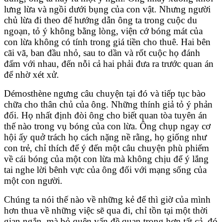
lưng lừa và ngồi dưới bụng của con vật. Nhưng người
chủ lừa đi theo để hướng dẫn ông ta trong cuộc du
ngoạn, tỏ ý không bằng lòng, viện cớ bóng mát của
con lừa không có tính trong giá tiền cho thuê. Hai bên
cãi vã, ban đầu nhỏ, sau to dần và rốt cuộc họ đánh
đấm với nhau, đến nỗi cả hai phải đưa ra trước quan án
để nhờ xét xử.
Démosthène ngưng câu chuyện tại đó và tiếp tục bào
chữa cho thân chủ của ông. Những thính giả tỏ ý phản
đối. Họ nhất định đòi ông cho biết quan tòa tuyên án
thế nào trong vụ bóng của con lừa. Ông chụp ngay cơ
hội ấy quở trách họ cách nặng nề rằng, họ giống như
con trẻ, chỉ thích để ý đến một câu chuyện phù phiếm
về cái bóng của một con lừa mà không chịu để ý lắng
tai nghe lời bênh vực của ông đối với mạng sống của
một con người.
Chúng ta nói thế nào về những kẻ để thì giờ của mình
hơn thua về những việc sẽ qua đi, chỉ tồn tại một thời
gian ngắn, mà bỏ quên vấn đề quan trọng hơn tất cả, đó