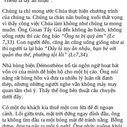
“Giêsu là tay ăn nhậu”.
Chúng ta chỉ mong ước Chúa thực hiện chương trình
của chúng ta. Chúng ta chán nản buông xuôi thất vọng
vì thấy công việc Chúa làm không như chúng ta mong
muốn. Ông Gioan Tẩy Giả đến không ăn bánh, không
uống rượu thì các ông bảo
“Ông ta bị quỷ ám” (Lc
7,33).
Con người đến, cũng ăn cũng uống giống như ai
thì người ta lại bảo
“Đây là tay ăn nhậu, bạn bè với
quân thu thế, phường tội lỗi” (Lc7,34).
Nhà hùng biện Démosthène trổ tài ngôn ngữ hoạt bát
vốn có của mình để biện hộ cho một bị cáo. Ông nói
năng rất hùng hồn và đưa ra nhiều lý luận rất đanh
thép, nhưng những người nghe vẫn không mảy may
quan tâm chú ý. Thấy thế ông bèn thuật câu chuyện
dưới đây:
Có một du khách kia thuê một con lừa để đi ngoạn
cảnh. Lối giữa trưa, mặt trời đứng ngay đỉnh đầu, ông
ta không tìm đâu ra một bóng mát để tránh nắng. Bỗng
dưng, ông ta nảy ra một ý nghĩ. Ông nhảy xuống khỏi