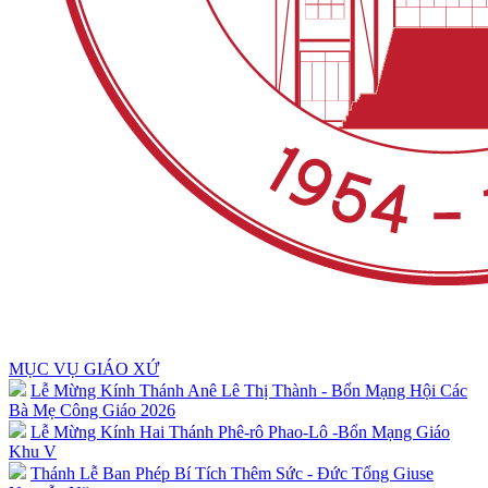
MỤC VỤ GIÁO XỨ
Lễ Mừng Kính Thánh Anê Lê Thị Thành - Bổn Mạng Hội Các
Bà Mẹ Công Giáo 2026
Lễ Mừng Kính Hai Thánh Phê-rô Phao-Lô -Bổn Mạng Giáo
Khu V
Thánh Lễ Ban Phép Bí Tích Thêm Sức - Đức Tổng Giuse