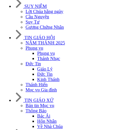
SUY NIỆM
Lời Chúa hằng ngày
Cầu Nguyện
Suy Tư
Gương Chứng Nhân
TIN GIÁO HỘI
NĂM THÁNH 2025
Phụng vụ
Phụng vụ
Thánh Nhạc
Đức Tin
Giáo Lý
Đức Tin
Kinh Thánh
Thánh Hiến
Mục vụ Gia đình
TIN GIÁO XỨ
Bản tin Mục vụ
Thông Báo
Bác Ái
Hôn Nhân
Về Nhà Chúa