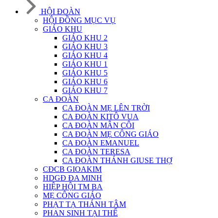
HỘI ĐOÀN
HỘI ĐỒNG MỤC VỤ
GIÁO KHU
GIÁO KHU 2
GIÁO KHU 3
GIÁO KHU 4
GIÁO KHU 1
GIÁO KHU 5
GIÁO KHU 6
GIÁO KHU 7
CA ĐOÀN
CA ĐOÀN MẸ LÊN TRỜI
CA ĐOÀN KITÔ VUA
CA ĐOÀN MÂN CÔI
CA ĐOÀN MẸ CÔNG GIÁO
CA ĐOÀN EMANUEL
CA ĐOÀN TERESA
CA ĐOÀN THÁNH GIUSE THỢ
CĐCB GIOAKIM
HDGĐ ĐA MINH
HIỆP HỘI TM BA
MẸ CÔNG GIÁO
PHẠT TẠ THÁNH TÂM
PHAN SINH TẠI THẾ