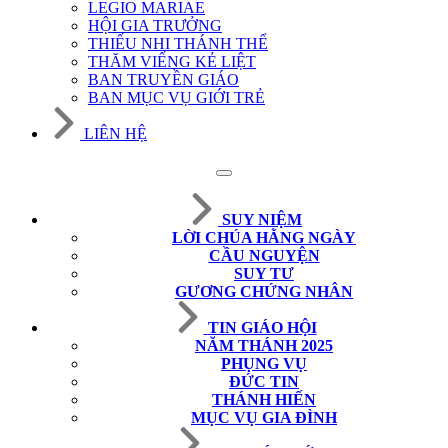
LEGIO MARIAE
HỘI GIA TRƯỞNG
THIẾU NHI THÁNH THỂ
THĂM VIẾNG KẺ LIỆT
BAN TRUYỀN GIÁO
BAN MỤC VỤ GIỚI TRẺ
LIÊN HỆ
SUY NIỆM
LỜI CHÚA HẰNG NGÀY
CẦU NGUYỆN
SUY TƯ
GƯƠNG CHỨNG NHÂN
TIN GIÁO HỘI
NĂM THÁNH 2025
PHỤNG VỤ
ĐỨC TIN
THÁNH HIẾN
MỤC VỤ GIA ĐÌNH