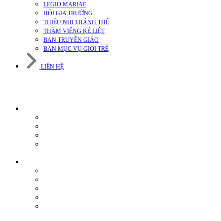
LEGIO MARIAE
HỘI GIA TRƯỞNG
THIẾU NHI THÁNH THỂ
THĂM VIẾNG KẺ LIỆT
BAN TRUYỀN GIÁO
BAN MỤC VỤ GIỚI TRẺ
LIÊN HỆ