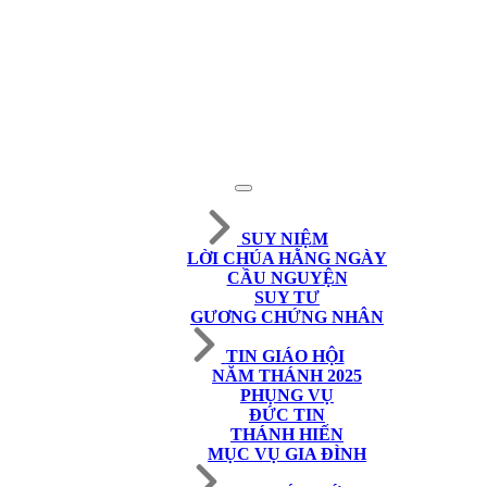
SUY NIỆM
LỜI CHÚA HẰNG NGÀY
CẦU NGUYỆN
SUY TƯ
GƯƠNG CHỨNG NHÂN
TIN GIÁO HỘI
NĂM THÁNH 2025
PHỤNG VỤ
ĐỨC TIN
THÁNH HIẾN
MỤC VỤ GIA ĐÌNH