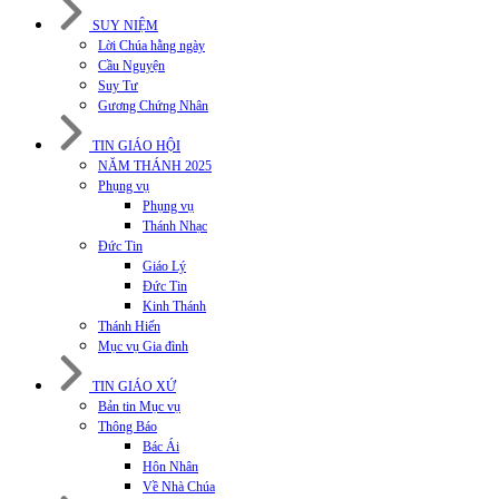
SUY NIỆM
Lời Chúa hằng ngày
Cầu Nguyện
Suy Tư
Gương Chứng Nhân
TIN GIÁO HỘI
NĂM THÁNH 2025
Phụng vụ
Phụng vụ
Thánh Nhạc
Đức Tin
Giáo Lý
Đức Tin
Kinh Thánh
Thánh Hiến
Mục vụ Gia đình
TIN GIÁO XỨ
Bản tin Mục vụ
Thông Báo
Bác Ái
Hôn Nhân
Về Nhà Chúa