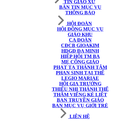
TIN GIÁO XỨ
BẢN TIN MỤC VỤ
THÔNG BÁO
HỘI ĐOÀN
HỘI ĐỒNG MỤC VỤ
GIÁO KHU
CA ĐOÀN
CĐCB GIOAKIM
HDGĐ ĐA MINH
HIỆP HỘI TM BA
MẸ CÔNG GIÁO
PHẠT TẠ THÁNH TÂM
PHAN SINH TẠI THẾ
LEGIO MARIAE
HỘI GIA TRƯỞNG
THIẾU NHI THÁNH THỂ
THĂM VIẾNG KẺ LIỆT
BAN TRUYỀN GIÁO
BAN MỤC VỤ GIỚI TRẺ
LIÊN HỆ