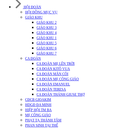
HỘI ĐOÀN
HỘI ĐỒNG MỤC VỤ
GIÁO KHU
GIÁO KHU 2
GIÁO KHU 3
GIÁO KHU 4
GIÁO KHU 1
GIÁO KHU 5
GIÁO KHU 6
GIÁO KHU 7
CA ĐOÀN
CA ĐOÀN MẸ LÊN TRỜI
CA ĐOÀN KITÔ VUA
CA ĐOÀN MÂN CÔI
CA ĐOÀN MẸ CÔNG GIÁO
CA ĐOÀN EMANUEL
CA ĐOÀN TERESA
CA ĐOÀN THÁNH GIUSE THỢ
CĐCB GIOAKIM
HDGĐ ĐA MINH
HIỆP HỘI TM BA
MẸ CÔNG GIÁO
PHẠT TẠ THÁNH TÂM
PHAN SINH TẠI THẾ