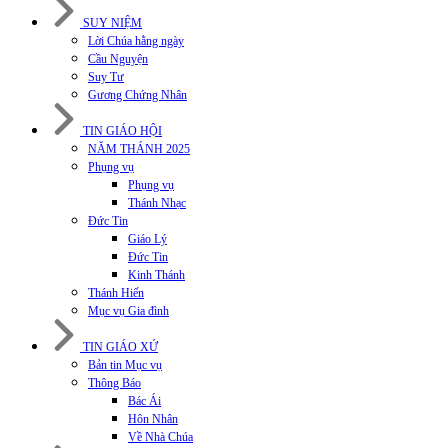
SUY NIỆM
Lời Chúa hằng ngày
Cầu Nguyện
Suy Tư
Gương Chứng Nhân
TIN GIÁO HỘI
NĂM THÁNH 2025
Phụng vụ
Phụng vụ
Thánh Nhạc
Đức Tin
Giáo Lý
Đức Tin
Kinh Thánh
Thánh Hiến
Mục vụ Gia đình
TIN GIÁO XỨ
Bản tin Mục vụ
Thông Báo
Bác Ái
Hôn Nhân
Về Nhà Chúa