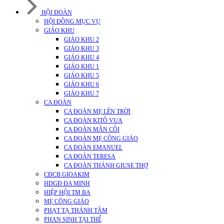
HỘI ĐOÀN
HỘI ĐỒNG MỤC VỤ
GIÁO KHU
GIÁO KHU 2
GIÁO KHU 3
GIÁO KHU 4
GIÁO KHU 1
GIÁO KHU 5
GIÁO KHU 6
GIÁO KHU 7
CA ĐOÀN
CA ĐOÀN MẸ LÊN TRỜI
CA ĐOÀN KITÔ VUA
CA ĐOÀN MÂN CÔI
CA ĐOÀN MẸ CÔNG GIÁO
CA ĐOÀN EMANUEL
CA ĐOÀN TERESA
CA ĐOÀN THÁNH GIUSE THỢ
CĐCB GIOAKIM
HDGĐ ĐA MINH
HIỆP HỘI TM BA
MẸ CÔNG GIÁO
PHẠT TẠ THÁNH TÂM
PHAN SINH TẠI THẾ