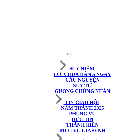
SUY NIỆM
LỜI CHÚA HẰNG NGÀY
CẦU NGUYỆN
SUY TƯ
GƯƠNG CHỨNG NHÂN
TIN GIÁO HỘI
NĂM THÁNH 2025
PHỤNG VỤ
ĐỨC TIN
THÁNH HIẾN
MỤC VỤ GIA ĐÌNH