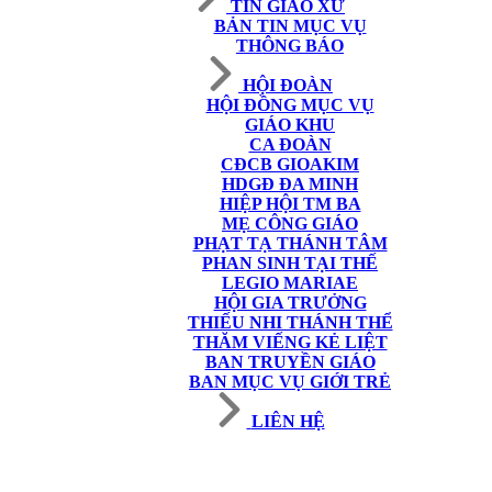
TIN GIÁO XỨ
BẢN TIN MỤC VỤ
THÔNG BÁO
HỘI ĐOÀN
HỘI ĐỒNG MỤC VỤ
GIÁO KHU
CA ĐOÀN
CĐCB GIOAKIM
HDGĐ ĐA MINH
HIỆP HỘI TM BA
MẸ CÔNG GIÁO
PHẠT TẠ THÁNH TÂM
PHAN SINH TẠI THẾ
LEGIO MARIAE
HỘI GIA TRƯỞNG
THIẾU NHI THÁNH THỂ
THĂM VIẾNG KẺ LIỆT
BAN TRUYỀN GIÁO
BAN MỤC VỤ GIỚI TRẺ
LIÊN HỆ