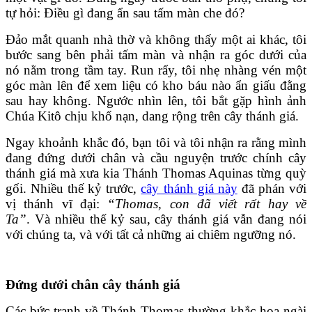
tự hỏi: Điều gì đang ẩn sau tấm màn che đó?
Đảo mắt quanh nhà thờ và không thấy một ai khác, tôi
bước sang bên phải tấm màn và nhận ra góc dưới của
nó nằm trong tầm tay. Run rẩy, tôi nhẹ nhàng vén một
góc màn lên để xem liệu có kho báu nào ẩn giấu đằng
sau hay không. Ngước nhìn lên, tôi bắt gặp hình ảnh
Chúa Kitô chịu khổ nạn, dang rộng trên cây thánh giá.
Ngay khoảnh khắc đó, bạn tôi và tôi nhận ra rằng mình
đang đứng dưới chân và cầu nguyện trước chính cây
thánh giá mà xưa kia Thánh Thomas Aquinas từng quỳ
gối. Nhiều thế kỷ trước,
cây thánh giá này
đã phán với
vị thánh vĩ đại:
“Thomas, con đã viết rất hay về
Ta”
. Và nhiều thế kỷ sau, cây thánh giá vẫn đang nói
với chúng ta, và với tất cả những ai chiêm ngưỡng nó.
Đứng dưới chân cây thánh giá
Các bức tranh về Thánh Thomas thường khắc họa ngài