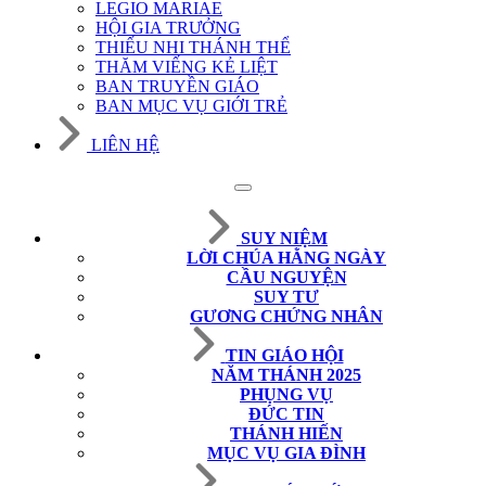
LEGIO MARIAE
HỘI GIA TRƯỞNG
THIẾU NHI THÁNH THỂ
THĂM VIẾNG KẺ LIỆT
BAN TRUYỀN GIÁO
BAN MỤC VỤ GIỚI TRẺ
LIÊN HỆ
SUY NIỆM
LỜI CHÚA HẰNG NGÀY
CẦU NGUYỆN
SUY TƯ
GƯƠNG CHỨNG NHÂN
TIN GIÁO HỘI
NĂM THÁNH 2025
PHỤNG VỤ
ĐỨC TIN
THÁNH HIẾN
MỤC VỤ GIA ĐÌNH