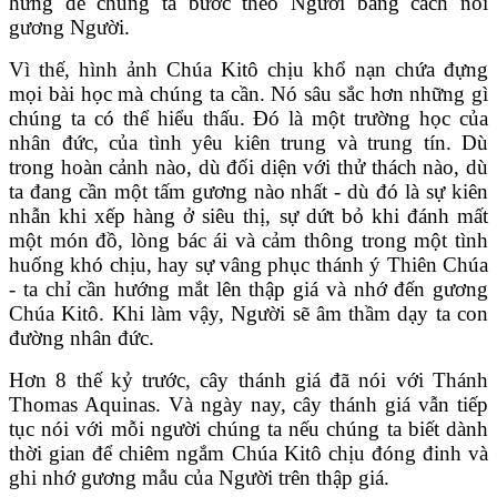
hứng để chúng ta bước theo Người bằng cách noi
gương Người.
Vì thế, hình ảnh Chúa Kitô chịu khổ nạn chứa đựng
mọi bài học mà chúng ta cần. Nó sâu sắc hơn những gì
chúng ta có thể hiểu thấu. Đó là một trường học của
nhân đức, của tình yêu kiên trung và trung tín. Dù
trong hoàn cảnh nào, dù đối diện với thử thách nào, dù
ta đang cần một tấm gương nào nhất - dù đó là sự kiên
nhẫn khi xếp hàng ở siêu thị, sự dứt bỏ khi đánh mất
một món đồ, lòng bác ái và cảm thông trong một tình
huống khó chịu, hay sự vâng phục thánh ý Thiên Chúa
- ta chỉ cần hướng mắt lên thập giá và nhớ đến gương
Chúa Kitô. Khi làm vậy, Người sẽ âm thầm dạy ta con
đường nhân đức.
Hơn 8 thế kỷ trước, cây thánh giá đã nói với Thánh
Thomas Aquinas. Và ngày nay, cây thánh giá vẫn tiếp
tục nói với mỗi người chúng ta nếu chúng ta biết dành
thời gian để chiêm ngắm Chúa Kitô chịu đóng đinh và
ghi nhớ gương mẫu của Người trên thập giá.