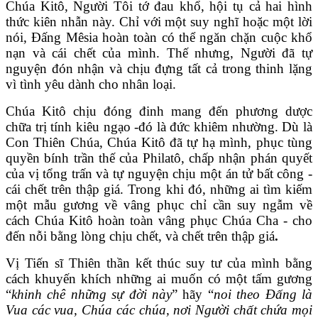
Chúa Kitô, Người Tôi tớ đau khổ, hội tụ cả hai hình
thức kiên nhẫn này. Chỉ với một suy nghĩ hoặc một lời
nói, Đấng Mêsia hoàn toàn có thể ngăn chặn cuộc khổ
nạn và cái chết của mình. Thế nhưng, Người đã tự
nguyện đón nhận và chịu đựng tất cả trong thinh lặng
vì tình yêu dành cho nhân loại.
Chúa Kitô chịu đóng đinh mang đến phương dược
chữa trị tính kiêu ngạo -đó là đức khiêm nhường. Dù là
Con Thiên Chúa, Chúa Kitô đã tự hạ mình, phục tùng
quyền bính trần thế của Philatô, chấp nhận phán quyết
của vị tổng trấn và tự nguyện chịu một án tử bất công -
cái chết trên thập giá. Trong khi đó, những ai tìm kiếm
một mẫu gương về vâng phục chỉ cần suy ngẫm về
cách Chúa Kitô hoàn toàn vâng phục Chúa Cha - cho
đến nỗi bằng lòng chịu chết, và chết trên thập giá
.
Vị Tiến sĩ Thiên thần kết thúc suy tư của mình bằng
cách khuyến khích những ai muốn có một tấm gương
“
khinh chê những sự đời này
” hãy “
noi theo Đấng là
Vua các vua, Chúa các chúa, nơi Người chất chứa mọi