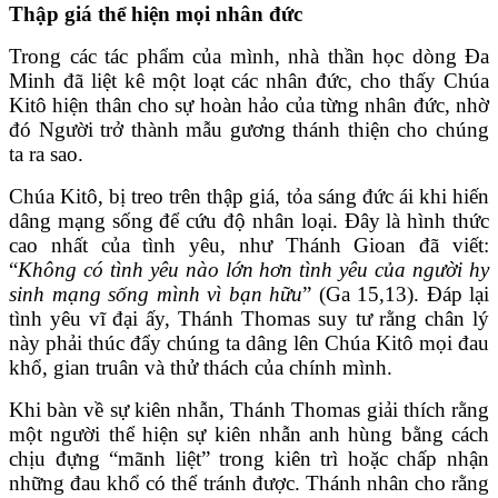
Thập giá thể hiện mọi nhân đức
Trong các tác phẩm của mình, nhà thần học dòng Đa
Minh đã liệt kê một loạt các nhân đức, cho thấy Chúa
Kitô hiện thân cho sự hoàn hảo của từng nhân đức, nhờ
đó Người trở thành mẫu gương thánh thiện cho chúng
ta ra sao.
Chúa Kitô, bị treo trên thập giá, tỏa sáng đức ái khi hiến
dâng mạng sống để cứu độ nhân loại. Đây là hình thức
cao nhất của tình yêu, như Thánh Gioan đã viết:
“
Không có tình yêu nào lớn hơn tình yêu của người hy
sinh mạng sống mình vì bạn hữu
” (Ga 15,13). Đáp lại
tình yêu vĩ đại ấy, Thánh Thomas suy tư rằng chân lý
này phải thúc đẩy chúng ta dâng lên Chúa Kitô mọi đau
khổ, gian truân và thử thách của chính mình.
Khi bàn về sự kiên nhẫn, Thánh Thomas giải thích rằng
một người thể hiện sự kiên nhẫn anh hùng bằng cách
chịu đựng “mãnh liệt” trong kiên trì hoặc chấp nhận
những đau khổ có thể tránh được. Thánh nhân cho rằng