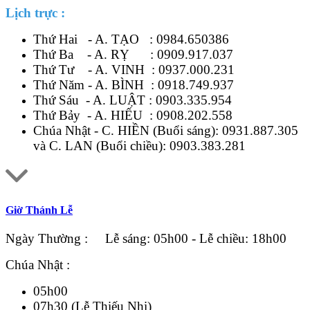
Lịch trực :
Thứ Hai - A. TẠO :
0984.650386
Thứ Ba - A. RỴ :
0909.917.037
Thứ Tư - A. VINH :
0937.000.231
Thứ Năm - A. BÌNH :
0918.749.937
Thứ Sáu - A. LUẬT :
0903.335.954
Thứ Bảy - A. HIẾU :
0908.202.558
Chúa Nhật - C. HIỀN (Buổi sáng):
0931.887.305
và C. LAN (Buổi chiều):
0903.383.281
Giờ Thánh Lễ
Ngày Thường : Lễ sáng: 05h00 - Lễ chiều: 18h00
Chúa Nhật :
05h00
07h30 (Lễ Thiếu Nhi)