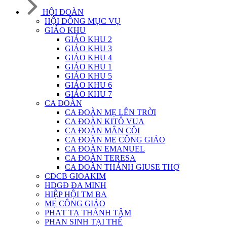
HỘI ĐOÀN
HỘI ĐỒNG MỤC VỤ
GIÁO KHU
GIÁO KHU 2
GIÁO KHU 3
GIÁO KHU 4
GIÁO KHU 1
GIÁO KHU 5
GIÁO KHU 6
GIÁO KHU 7
CA ĐOÀN
CA ĐOÀN MẸ LÊN TRỜI
CA ĐOÀN KITÔ VUA
CA ĐOÀN MÂN CÔI
CA ĐOÀN MẸ CÔNG GIÁO
CA ĐOÀN EMANUEL
CA ĐOÀN TERESA
CA ĐOÀN THÁNH GIUSE THỢ
CĐCB GIOAKIM
HDGĐ ĐA MINH
HIỆP HỘI TM BA
MẸ CÔNG GIÁO
PHẠT TẠ THÁNH TÂM
PHAN SINH TẠI THẾ