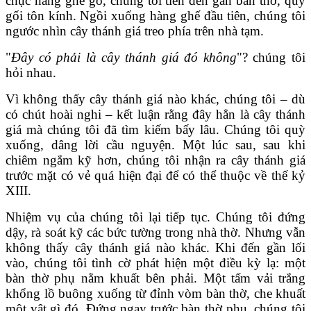
chục hàng ghế gỗ, chúng tôi tiến đến gần bàn thờ, quỳ
gối tôn kính. Ngồi xuống hàng ghế đầu tiên, chúng tôi
ngước nhìn cây thánh giá treo phía trên nhà tạm.
"
Đây có phải là cây
thánh giá đó
không
"? chúng tôi
hỏi nhau.
Vì không thấy cây thánh giá nào khác, chúng tôi – dù
có chút hoài nghi – kết luận rằng đây hẳn là cây thánh
giá mà chúng tôi đã tìm kiếm bấy lâu. Chúng tôi quỳ
xuống, dâng lời cầu nguyện. Một lúc sau, sau khi
chiêm ngắm kỹ hơn, chúng tôi nhận ra cây thánh giá
trước mặt có vẻ quá hiện đại để có thể thuộc về thế kỷ
XIII.
Nhiệm vụ của chúng tôi lại tiếp tục. Chúng tôi đứng
dậy, rà soát kỹ các bức tường trong nhà thờ. Nhưng vẫn
không thấy cây thánh giá nào khác. Khi đến gần lối
vào, chúng tôi tình cờ phát hiện một điều kỳ lạ: một
bàn thờ phụ nằm khuất bên phải. Một tấm vải trắng
khổng lồ buông xuống từ đỉnh vòm bàn thờ, che khuất
một vật gì đó. Đứng ngay trước bàn thờ phụ, chúng tôi