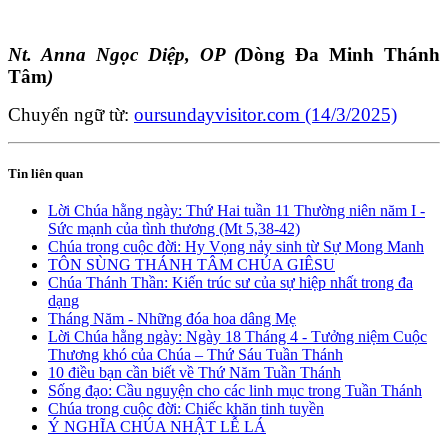
Nt. Anna Ngọc Diệp, OP (
Dòng Đa Minh Thánh
Tâm
)
Chuyển ngữ từ:
oursundayvisitor.com (14/3/2025)
Tin liên quan
Lời Chúa hằng ngày: Thứ Hai tuần 11 Thường niên năm I -
Sức mạnh của tình thương (Mt 5,38-42)
Chúa trong cuộc đời: Hy Vọng nảy sinh từ Sự Mong Manh
TÔN SÙNG THÁNH TÂM CHÚA GIÊSU
Chúa Thánh Thần: Kiến trúc sư của sự hiệp nhất trong đa
dạng
Tháng Năm - Những đóa hoa dâng Mẹ
Lời Chúa hằng ngày: Ngày 18 Tháng 4 - Tưởng niệm Cuộc
Thương khó của Chúa – Thứ Sáu Tuần Thánh
10 điều bạn cần biết về Thứ Năm Tuần Thánh
Sống đạo: Cầu nguyện cho các linh mục trong Tuần Thánh
Chúa trong cuộc đời: Chiếc khăn tinh tuyền
Ý NGHĨA CHÚA NHẬT LỄ LÁ