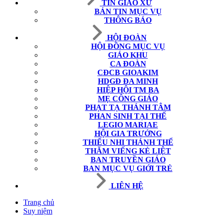
TIN GIÁO XỨ
BẢN TIN MỤC VỤ
THÔNG BÁO
HỘI ĐOÀN
HỘI ĐỒNG MỤC VỤ
GIÁO KHU
CA ĐOÀN
CĐCB GIOAKIM
HDGĐ ĐA MINH
HIỆP HỘI TM BA
MẸ CÔNG GIÁO
PHẠT TẠ THÁNH TÂM
PHAN SINH TẠI THẾ
LEGIO MARIAE
HỘI GIA TRƯỞNG
THIẾU NHI THÁNH THỂ
THĂM VIẾNG KẺ LIỆT
BAN TRUYỀN GIÁO
BAN MỤC VỤ GIỚI TRẺ
LIÊN HỆ
Trang chủ
Suy niệm