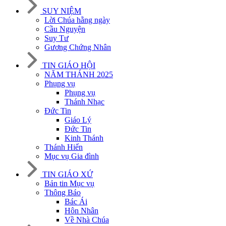
SUY NIỆM
Lời Chúa hằng ngày
Cầu Nguyện
Suy Tư
Gương Chứng Nhân
TIN GIÁO HỘI
NĂM THÁNH 2025
Phụng vụ
Phụng vụ
Thánh Nhạc
Đức Tin
Giáo Lý
Đức Tin
Kinh Thánh
Thánh Hiến
Mục vụ Gia đình
TIN GIÁO XỨ
Bản tin Mục vụ
Thông Báo
Bác Ái
Hôn Nhân
Về Nhà Chúa