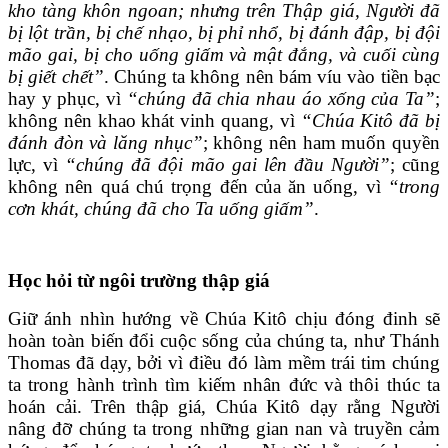
kho tàng khôn ngoan; nhưng trên Thập giá, Người đã
bị lột trần, bị
chế nhạo, bị phỉ nhổ, bị đánh đập, bị
đội
mão gai, bị cho uống giấm và mật đắng, và cuối cùng
bị giết chết”
. Chúng ta không nên bám víu vào tiền bạc
hay y phục, vì
“chúng đã chia nhau áo xống của Ta”
;
không nên khao khát vinh quang, vì
“Chúa Kitô đã bị
đánh đòn và lăng nhục”
; không nên ham muốn quyền
lực, vì
“chúng đã đội mão gai lên đầu Người”
; cũng
không nên quá chú trọng đến của ăn uống, vì
“trong
cơn khát, chúng đã cho Ta uống giấm”
.
Học hỏi từ ngôi trường thập giá
Giữ ánh nhìn hướng về Chúa Kitô chịu đóng đinh sẽ
hoàn toàn biến đổi cuộc sống của chúng ta, như Thánh
Thomas đã dạy, bởi vì điều đó làm mềm trái tim chúng
ta trong hành trình tìm kiếm nhân đức và thôi thúc ta
hoán cải. Trên thập giá, Chúa Kitô dạy rằng Người
nâng đỡ chúng ta trong những gian nan và truyền cảm