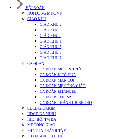
HỘI ĐOÀN
HỘI ĐỒNG MỤC VỤ
GIÁO KHU
GIÁO KHU 2
GIÁO KHU 3
GIÁO KHU 4
GIÁO KHU 1
GIÁO KHU 5
GIÁO KHU 6
GIÁO KHU 7
CA ĐOÀN
CA ĐOÀN MẸ LÊN TRỜI
CA ĐOÀN KITÔ VUA
CA ĐOÀN MÂN CÔI
CA ĐOÀN MẸ CÔNG GIÁO
CA ĐOÀN EMANUEL
CA ĐOÀN TERESA
CA ĐOÀN THÁNH GIUSE THỢ
CĐCB GIOAKIM
HDGĐ ĐA MINH
HIỆP HỘI TM BA
MẸ CÔNG GIÁO
PHẠT TẠ THÁNH TÂM
PHAN SINH TẠI THẾ