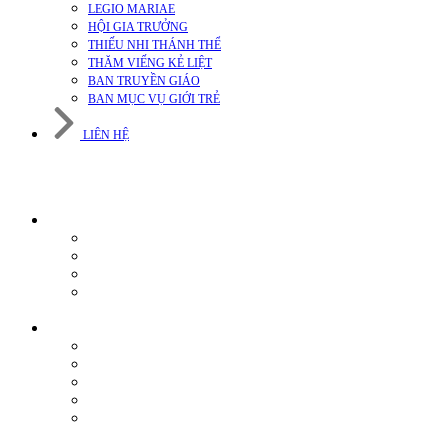
LEGIO MARIAE
HỘI GIA TRƯỞNG
THIẾU NHI THÁNH THỂ
THĂM VIẾNG KẺ LIỆT
BAN TRUYỀN GIÁO
BAN MỤC VỤ GIỚI TRẺ
LIÊN HỆ