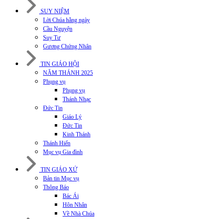
SUY NIỆM
Lời Chúa hằng ngày
Cầu Nguyện
Suy Tư
Gương Chứng Nhân
TIN GIÁO HỘI
NĂM THÁNH 2025
Phụng vụ
Phụng vụ
Thánh Nhạc
Đức Tin
Giáo Lý
Đức Tin
Kinh Thánh
Thánh Hiến
Mục vụ Gia đình
TIN GIÁO XỨ
Bản tin Mục vụ
Thông Báo
Bác Ái
Hôn Nhân
Về Nhà Chúa