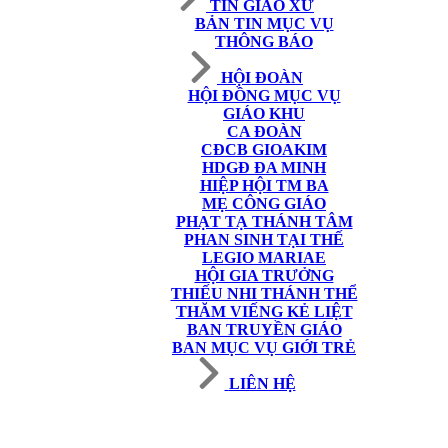
TIN GIÁO XỨ
BẢN TIN MỤC VỤ
THÔNG BÁO
HỘI ĐOÀN
HỘI ĐỒNG MỤC VỤ
GIÁO KHU
CA ĐOÀN
CĐCB GIOAKIM
HDGĐ ĐA MINH
HIỆP HỘI TM BA
MẸ CÔNG GIÁO
PHẠT TẠ THÁNH TÂM
PHAN SINH TẠI THẾ
LEGIO MARIAE
HỘI GIA TRƯỞNG
THIẾU NHI THÁNH THỂ
THĂM VIẾNG KẺ LIỆT
BAN TRUYỀN GIÁO
BAN MỤC VỤ GIỚI TRẺ
LIÊN HỆ