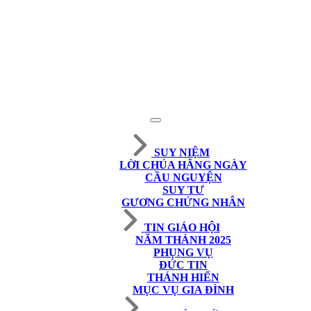
SUY NIỆM
LỜI CHÚA HẰNG NGÀY
CẦU NGUYỆN
SUY TƯ
GƯƠNG CHỨNG NHÂN
TIN GIÁO HỘI
NĂM THÁNH 2025
PHỤNG VỤ
ĐỨC TIN
THÁNH HIẾN
MỤC VỤ GIA ĐÌNH