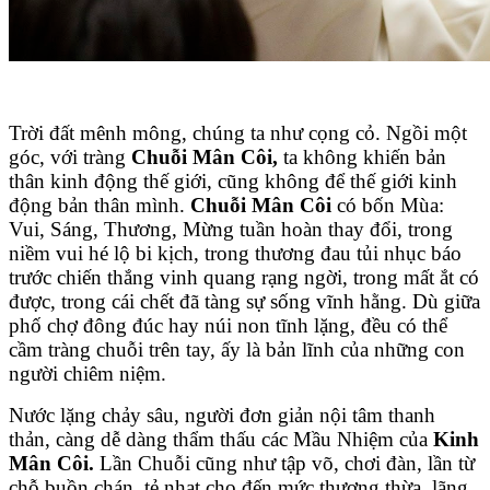
Trời đất mênh mông, chúng ta như cọng cỏ. Ngồi một
góc, với tràng
Chuỗi Mân Côi,
ta không khiến bản
thân kinh động thế giới, cũng không để thế giới kinh
động bản thân mình.
Chuỗi Mân Côi
có bốn Mùa:
Vui, Sáng, Thương, Mừng tuần hoàn thay đổi, trong
niềm vui hé lộ bi kịch, trong thương đau tủi nhục báo
trước chiến thắng vinh quang rạng ngời, trong mất ắt có
được, trong cái chết đã tàng sự sống vĩnh hằng. Dù giữa
phố chợ đông đúc hay núi non tĩnh lặng, đều có thể
cầm tràng chuỗi trên tay, ấy là bản lĩnh của những con
người chiêm niệm.
Nước lặng chảy sâu, người đơn giản nội tâm thanh
thản, càng dễ dàng thẩm thấu các Mầu Nhiệm của
Kinh
Mân Côi.
Lần Chuỗi cũng như tập võ, chơi đàn, lần từ
chỗ buồn chán, tẻ nhạt cho đến mức thượng thừa, lãng