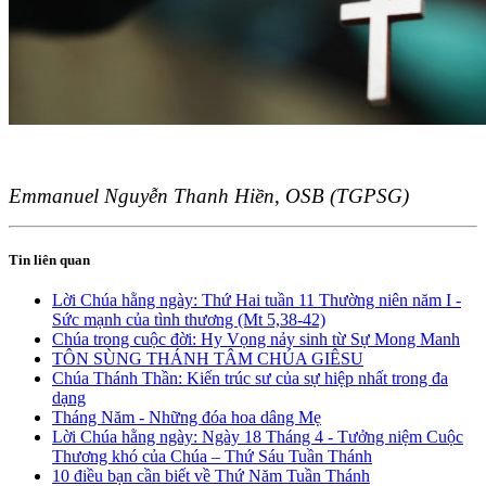
Emmanuel Nguyễn Thanh Hiền, OSB (TGPSG)
Tin liên quan
Lời Chúa hằng ngày: Thứ Hai tuần 11 Thường niên năm I -
Sức mạnh của tình thương (Mt 5,38-42)
Chúa trong cuộc đời: Hy Vọng nảy sinh từ Sự Mong Manh
TÔN SÙNG THÁNH TÂM CHÚA GIÊSU
Chúa Thánh Thần: Kiến trúc sư của sự hiệp nhất trong đa
dạng
Tháng Năm - Những đóa hoa dâng Mẹ
Lời Chúa hằng ngày: Ngày 18 Tháng 4 - Tưởng niệm Cuộc
Thương khó của Chúa – Thứ Sáu Tuần Thánh
10 điều bạn cần biết về Thứ Năm Tuần Thánh