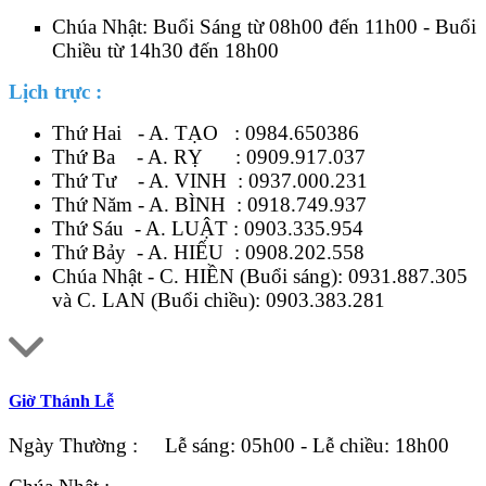
Chúa Nhật: Buổi Sáng từ 08h00 đến 11h00 - Buổi
Chiều từ 14h30 đến 18h00
Lịch trực :
Thứ Hai - A. TẠO :
0984.650386
Thứ Ba - A. RỴ :
0909.917.037
Thứ Tư - A. VINH :
0937.000.231
Thứ Năm - A. BÌNH :
0918.749.937
Thứ Sáu - A. LUẬT :
0903.335.954
Thứ Bảy - A. HIẾU :
0908.202.558
Chúa Nhật - C. HIỀN (Buổi sáng):
0931.887.305
và C. LAN (Buổi chiều):
0903.383.281
Giờ Thánh Lễ
Ngày Thường : Lễ sáng: 05h00 - Lễ chiều: 18h00