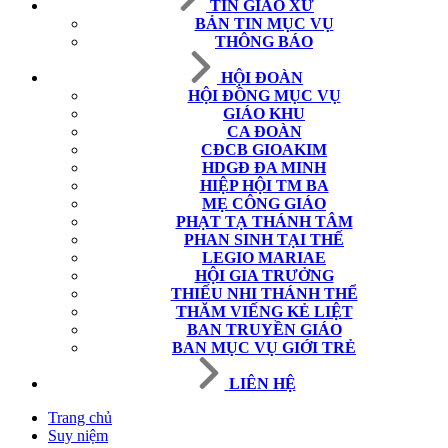
TIN GIÁO XỨ
BẢN TIN MỤC VỤ
THÔNG BÁO
HỘI ĐOÀN
HỘI ĐỒNG MỤC VỤ
GIÁO KHU
CA ĐOÀN
CĐCB GIOAKIM
HDGĐ ĐA MINH
HIỆP HỘI TM BA
MẸ CÔNG GIÁO
PHẠT TẠ THÁNH TÂM
PHAN SINH TẠI THẾ
LEGIO MARIAE
HỘI GIA TRƯỞNG
THIẾU NHI THÁNH THỂ
THĂM VIẾNG KẺ LIỆT
BAN TRUYỀN GIÁO
BAN MỤC VỤ GIỚI TRẺ
LIÊN HỆ
Trang chủ
Suy niệm