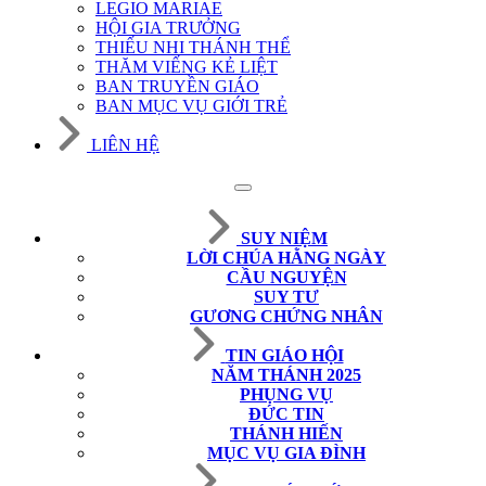
LEGIO MARIAE
HỘI GIA TRƯỞNG
THIẾU NHI THÁNH THỂ
THĂM VIẾNG KẺ LIỆT
BAN TRUYỀN GIÁO
BAN MỤC VỤ GIỚI TRẺ
LIÊN HỆ
SUY NIỆM
LỜI CHÚA HẰNG NGÀY
CẦU NGUYỆN
SUY TƯ
GƯƠNG CHỨNG NHÂN
TIN GIÁO HỘI
NĂM THÁNH 2025
PHỤNG VỤ
ĐỨC TIN
THÁNH HIẾN
MỤC VỤ GIA ĐÌNH