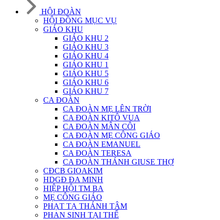
HỘI ĐOÀN
HỘI ĐỒNG MỤC VỤ
GIÁO KHU
GIÁO KHU 2
GIÁO KHU 3
GIÁO KHU 4
GIÁO KHU 1
GIÁO KHU 5
GIÁO KHU 6
GIÁO KHU 7
CA ĐOÀN
CA ĐOÀN MẸ LÊN TRỜI
CA ĐOÀN KITÔ VUA
CA ĐOÀN MÂN CÔI
CA ĐOÀN MẸ CÔNG GIÁO
CA ĐOÀN EMANUEL
CA ĐOÀN TERESA
CA ĐOÀN THÁNH GIUSE THỢ
CĐCB GIOAKIM
HDGĐ ĐA MINH
HIỆP HỘI TM BA
MẸ CÔNG GIÁO
PHẠT TẠ THÁNH TÂM
PHAN SINH TẠI THẾ