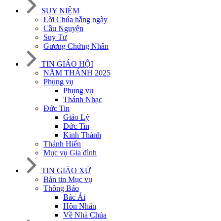
SUY NIỆM
Lời Chúa hằng ngày
Cầu Nguyện
Suy Tư
Gương Chứng Nhân
TIN GIÁO HỘI
NĂM THÁNH 2025
Phụng vụ
Phụng vụ
Thánh Nhạc
Đức Tin
Giáo Lý
Đức Tin
Kinh Thánh
Thánh Hiến
Mục vụ Gia đình
TIN GIÁO XỨ
Bản tin Mục vụ
Thông Báo
Bác Ái
Hôn Nhân
Về Nhà Chúa