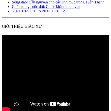
Sống đạo: Cầu nguyện cho các linh mục trong Tuần Thánh
Chúa trong cuộc đời: Chiếc khăn tinh tuyền
Ý NGHĨA CHÚA NHẬT LỄ LÁ
GIỚI THIỆU GIÁO XỨ