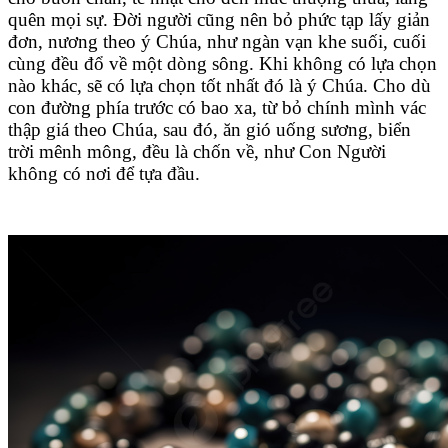
quên mọi sự. Đời người cũng nên bỏ phức tạp lấy giản
đơn, nương theo ý Chúa, như ngàn vạn khe suối, cuối
cùng đều đổ về một dòng sông. Khi không có lựa chọn
nào khác, sẽ có lựa chọn tốt nhất đó là ý Chúa. Cho dù
con đường phía trước có bao xa, từ bỏ chính mình vác
thập giá theo Chúa, sau đó, ăn gió uống sương, biển
trời mênh mông, đều là chốn về, như Con Người
không có nơi để tựa đầu.