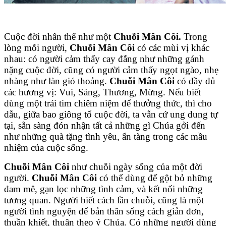
Cuộc đời nhân thế như một
Chuỗi Mân Côi.
Trong
lòng mỗi người,
Chuỗi Mân Côi
có các mùi vị khác
nhau: có người cảm thấy cay đắng như những gánh
nặng cuộc đời, cũng có người cảm thấy ngọt ngào, nhẹ
nhàng như làn gió thoảng.
Chuỗi Mân Côi
có đầy đủ
các hương vị: Vui, Sáng, Thương, Mừng. Nếu biết
dùng một trái tim chiêm niệm để thưởng thức, thì cho
dẫu, giữa bao giông tố cuộc đời, ta vẫn cứ ung dung tự
tại, sẵn sàng đón nhận tất cả những gì Chúa gởi đến
như những quà tặng tình yêu, ẩn tàng trong các mầu
nhiệm của cuộc sống.
Chuỗi Mân Côi
như chuỗi ngày sống của một đời
người.
Chuỗi Mân Côi
có thể dùng để gột bỏ những
đam mê, gạn lọc những tình cảm, và kết nối những
tương quan. Người biết cách lần chuỗi, cũng là một
người tình nguyện để bản thân sống cách giản đơn,
thuần khiết, thuận theo ý Chúa. Có những người dùng