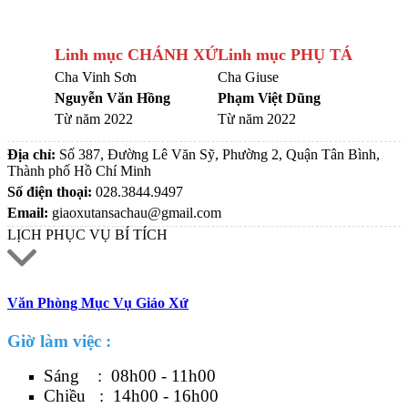
Linh mục CHÁNH XỨ
Linh mục PHỤ TÁ
Cha Vinh Sơn
Cha Giuse
Nguyễn Văn Hồng
Phạm Việt Dũng
Từ năm 2022
Từ năm 2022
Địa chỉ:
Số 387, Đường Lê Văn Sỹ, Phường 2, Quận Tân Bình,
Thành phố Hồ Chí Minh
Số điện thoại:
028.3844.9497
Email:
giaoxutansachau@gmail.com
LỊCH PHỤC VỤ BÍ TÍCH
Văn Phòng Mục Vụ Giáo Xứ
Giờ làm việc :
Sáng : 08h00 - 11h00
Chiều : 14h00 - 16h00