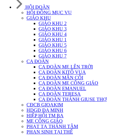
HỘI ĐOÀN
HỘI ĐỒNG MỤC VỤ
GIÁO KHU
GIÁO KHU 2
GIÁO KHU 3
GIÁO KHU 4
GIÁO KHU 1
GIÁO KHU 5
GIÁO KHU 6
GIÁO KHU 7
CA ĐOÀN
CA ĐOÀN MẸ LÊN TRỜI
CA ĐOÀN KITÔ VUA
CA ĐOÀN MÂN CÔI
CA ĐOÀN MẸ CÔNG GIÁO
CA ĐOÀN EMANUEL
CA ĐOÀN TERESA
CA ĐOÀN THÁNH GIUSE THỢ
CĐCB GIOAKIM
HDGĐ ĐA MINH
HIỆP HỘI TM BA
MẸ CÔNG GIÁO
PHẠT TẠ THÁNH TÂM
PHAN SINH TẠI THẾ