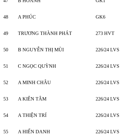
47
B HOÀNH
GK1
48
A PHÚC
GK6
49
TRƯƠNG THÀNH PHÁT
273 HVT
50
B NGUYỄN THỊ MÙI
226/24 LVS
51
C NGỌC QUỲNH
226/24 LVS
52
A MINH CHÂU
226/24 LVS
53
A KIÊN TÂM
226/24 LVS
54
A THIỆN TRÍ
226/24 LVS
55
A HIỂN DANH
226/24 LVS