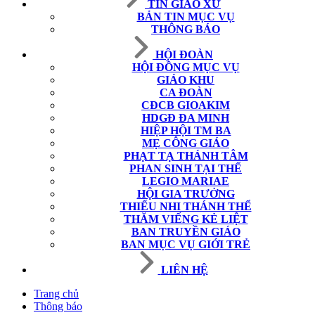
TIN GIÁO XỨ
BẢN TIN MỤC VỤ
THÔNG BÁO
HỘI ĐOÀN
HỘI ĐỒNG MỤC VỤ
GIÁO KHU
CA ĐOÀN
CĐCB GIOAKIM
HDGĐ ĐA MINH
HIỆP HỘI TM BA
MẸ CÔNG GIÁO
PHẠT TẠ THÁNH TÂM
PHAN SINH TẠI THẾ
LEGIO MARIAE
HỘI GIA TRƯỞNG
THIẾU NHI THÁNH THỂ
THĂM VIẾNG KẺ LIỆT
BAN TRUYỀN GIÁO
BAN MỤC VỤ GIỚI TRẺ
LIÊN HỆ
Trang chủ
Thông báo