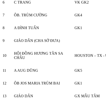
6
C TRANG
VK GK2
7
ÔB. TRÙM CƯỜNG
GK4
8
A ĐÌNH TUẤN
GK1
9
GIÁO DÂN (CHA SỞ ĐƯA)
HỘI ĐỒNG HƯƠNG TÂN SA
10
HOUSTON – TX -
CHÂU
11
A AUG DŨNG
GK5
12
ÔB JOS MARIA TRÙM BAI
GK1
13
GIÁO DÂN
GX MẪU TÂM