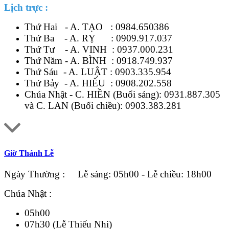
Lịch trực :
Thứ Hai - A. TẠO :
0984.650386
Thứ Ba - A. RỴ :
0909.917.037
Thứ Tư - A. VINH :
0937.000.231
Thứ Năm - A. BÌNH :
0918.749.937
Thứ Sáu - A. LUẬT :
0903.335.954
Thứ Bảy - A. HIẾU :
0908.202.558
Chúa Nhật - C. HIỀN (Buổi sáng):
0931.887.305
và C. LAN (Buổi chiều):
0903.383.281
Giờ Thánh Lễ
Ngày Thường : Lễ sáng: 05h00 - Lễ chiều: 18h00
Chúa Nhật :
05h00
07h30 (Lễ Thiếu Nhi)