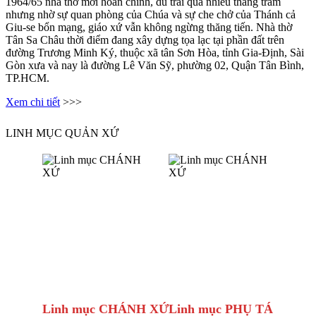
1964/65 nhà thờ mới hoàn chỉnh, dù trải qua nhiều thăng trầm
nhưng nhờ sự quan phòng của Chúa và sự che chở của Thánh cả
Giu-se bổn mạng, giáo xứ vẫn không ngừng thăng tiến. Nhà thờ
Tân Sa Châu thời điểm đang xây dựng tọa lạc tại phần đất trên
đường Trương Minh Ký, thuộc xã tân Sơn Hòa, tỉnh Gia-Định, Sài
Gòn xưa và nay là đường Lê Văn Sỹ, phường 02, Quận Tân Bình,
TP.HCM.
Xem chi tiết
>>>
LINH MỤC QUẢN XỨ
Linh mục CHÁNH XỨ
Linh mục PHỤ TÁ