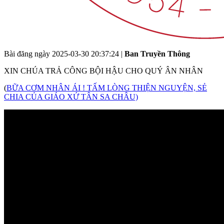
Bài đăng ngày
2025-03-30 20:37:24
|
Ban Truyền Thông
XIN CHÚA TRẢ CÔNG BỘI HẬU CHO QUÝ ÂN NHÂN
(
BỮA CƠM NHÂN ÁI ! TẤM LÒNG THIỆN NGUYỆN, SẺ
CHIA CỦA GIÁO XỨ TÂN SA CHÂU)