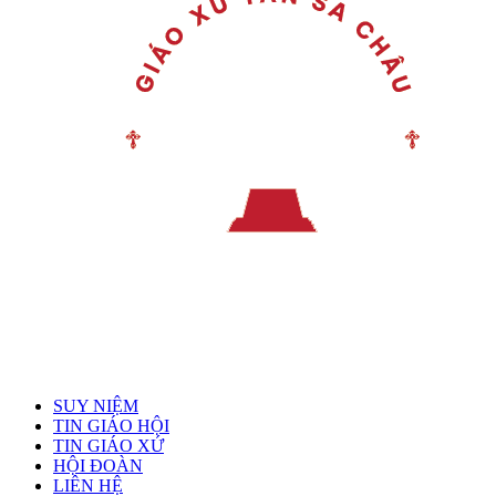
Menu chính
SUY NIỆM
TIN GIÁO HỘI
TIN GIÁO XỨ
HỘI ĐOÀN
LIÊN HỆ