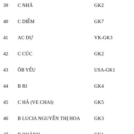
39
C NHÃ
GK2
40
C DIỄM
GK7
41
AC DỰ
VK-GK3
42
C CÚC
GK2
43
ÔB YỂU
USA-GK1
44
B RI
GK4
45
C HÀ (VE CHAI)
GK5
46
B LUCIA NGUYỄN THỊ HOA
GK3