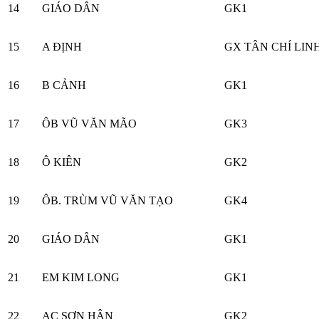
14
GIÁO DÂN
GK1
15
A ĐỊNH
GX TÂN CHÍ LIN
16
B CẢNH
GK1
17
ÔB VŨ VĂN MÃO
GK3
18
Ô KIÊN
GK2
19
ÔB. TRÙM VŨ VĂN TẠO
GK4
20
GIÁO DÂN
GK1
21
EM KIM LONG
GK1
22
AC SƠN HÂN
GK2