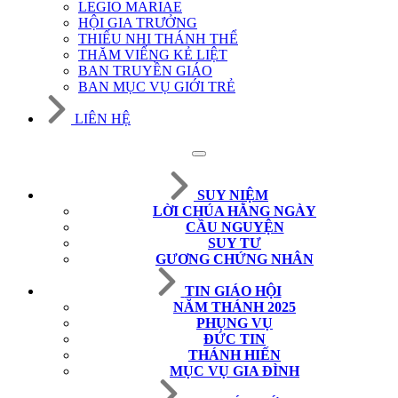
LEGIO MARIAE
HỘI GIA TRƯỞNG
THIẾU NHI THÁNH THỂ
THĂM VIẾNG KẺ LIỆT
BAN TRUYỀN GIÁO
BAN MỤC VỤ GIỚI TRẺ
LIÊN HỆ
SUY NIỆM
LỜI CHÚA HẰNG NGÀY
CẦU NGUYỆN
SUY TƯ
GƯƠNG CHỨNG NHÂN
TIN GIÁO HỘI
NĂM THÁNH 2025
PHỤNG VỤ
ĐỨC TIN
THÁNH HIẾN
MỤC VỤ GIA ĐÌNH