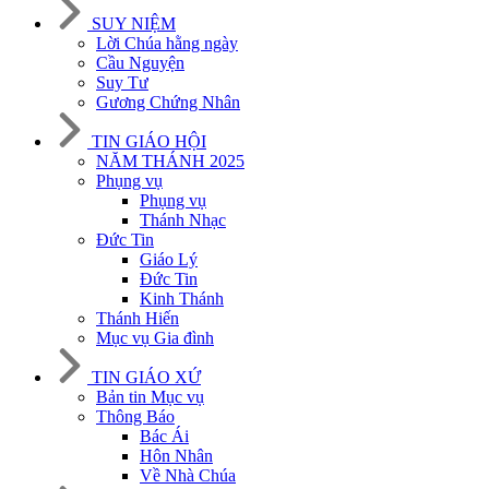
SUY NIỆM
Lời Chúa hằng ngày
Cầu Nguyện
Suy Tư
Gương Chứng Nhân
TIN GIÁO HỘI
NĂM THÁNH 2025
Phụng vụ
Phụng vụ
Thánh Nhạc
Đức Tin
Giáo Lý
Đức Tin
Kinh Thánh
Thánh Hiến
Mục vụ Gia đình
TIN GIÁO XỨ
Bản tin Mục vụ
Thông Báo
Bác Ái
Hôn Nhân
Về Nhà Chúa