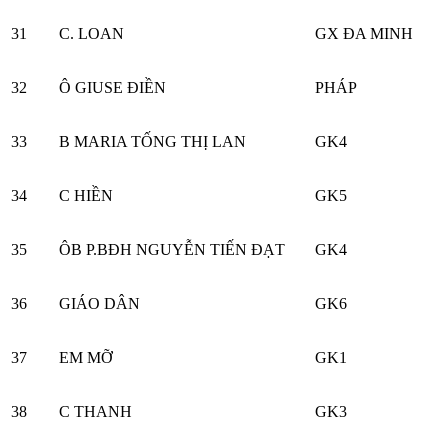
31
C. LOAN
GX ĐA MINH
32
Ô GIUSE ĐIỀN
PHÁP
33
B MARIA TỐNG THỊ LAN
GK4
34
C HIỀN
GK5
35
ÔB P.BĐH NGUYỄN TIẾN ĐẠT
GK4
36
GIÁO DÂN
GK6
37
EM MỠ
GK1
38
C THANH
GK3