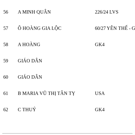
56
A MINH QUÂN
226/24 LVS
57
Ô HOÀNG GIA LỘC
60/27 YÊN THẾ - 
58
A HOÀNG
GK4
59
GIÁO DÂN
60
GIÁO DÂN
61
B MARIA VŨ THỊ TÂN TỴ
USA
62
C THUỶ
GK4