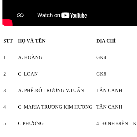
STT
HỌ VÀ TÊN
ĐỊA CHỈ
1
A. HOÀNG
GK4
2
C. LOAN
GK6
3
A. PHÊ-RÔ TRƯƠNG V.TUẤN
TÂN CANH
4
C. MARIA TRƯƠNG KIM HƯƠNG
TÂN CANH
5
C PHƯƠNG
41 ĐINH ĐIỀN – K