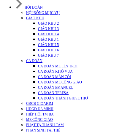
HỘI ĐOÀN
HỘI ĐỒNG MỤC VỤ
GIÁO KHU
GIÁO KHU 2
GIÁO KHU 3
GIÁO KHU 4
GIÁO KHU 1
GIÁO KHU 5
GIÁO KHU 6
GIÁO KHU 7
CA ĐOÀN
CA ĐOÀN MẸ LÊN TRỜI
CA ĐOÀN KITÔ VUA
CA ĐOÀN MÂN CÔI
CA ĐOÀN MẸ CÔNG GIÁO
CA ĐOÀN EMANUEL
CA ĐOÀN TERESA
CA ĐOÀN THÁNH GIUSE THỢ
CĐCB GIOAKIM
HDGĐ ĐA MINH
HIỆP HỘI TM BA
MẸ CÔNG GIÁO
PHẠT TẠ THÁNH TÂM
PHAN SINH TẠI THẾ