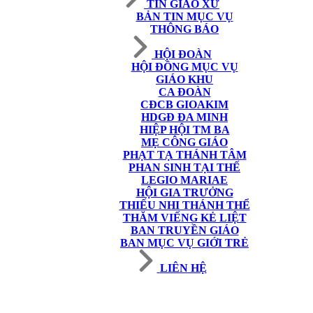
TIN GIÁO XỨ
BẢN TIN MỤC VỤ
THÔNG BÁO
HỘI ĐOÀN
HỘI ĐỒNG MỤC VỤ
GIÁO KHU
CA ĐOÀN
CĐCB GIOAKIM
HDGĐ ĐA MINH
HIỆP HỘI TM BA
MẸ CÔNG GIÁO
PHẠT TẠ THÁNH TÂM
PHAN SINH TẠI THẾ
LEGIO MARIAE
HỘI GIA TRƯỞNG
THIẾU NHI THÁNH THỂ
THĂM VIẾNG KẺ LIỆT
BAN TRUYỀN GIÁO
BAN MỤC VỤ GIỚI TRẺ
LIÊN HỆ