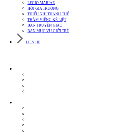
LEGIO MARIAE
HỘI GIA TRƯỞNG
THIẾU NHI THÁNH THỂ
THĂM VIẾNG KẺ LIỆT
BAN TRUYỀN GIÁO
BAN MỤC VỤ GIỚI TRẺ
LIÊN HỆ