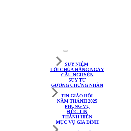
SUY NIỆM
LỜI CHÚA HẰNG NGÀY
CẦU NGUYỆN
SUY TƯ
GƯƠNG CHỨNG NHÂN
TIN GIÁO HỘI
NĂM THÁNH 2025
PHỤNG VỤ
ĐỨC TIN
THÁNH HIẾN
MỤC VỤ GIA ĐÌNH