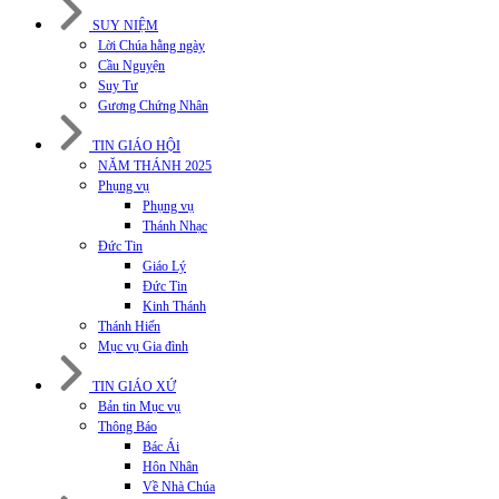
SUY NIỆM
Lời Chúa hằng ngày
Cầu Nguyện
Suy Tư
Gương Chứng Nhân
TIN GIÁO HỘI
NĂM THÁNH 2025
Phụng vụ
Phụng vụ
Thánh Nhạc
Đức Tin
Giáo Lý
Đức Tin
Kinh Thánh
Thánh Hiến
Mục vụ Gia đình
TIN GIÁO XỨ
Bản tin Mục vụ
Thông Báo
Bác Ái
Hôn Nhân
Về Nhà Chúa