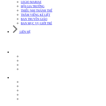
LEGIO MARIAE
HỘI GIA TRƯỞNG
THIẾU NHI THÁNH THỂ
THĂM VIẾNG KẺ LIỆT
BAN TRUYỀN GIÁO
BAN MỤC VỤ GIỚI TRẺ
LIÊN HỆ