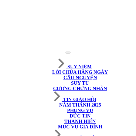
SUY NIỆM
LỜI CHÚA HẰNG NGÀY
CẦU NGUYỆN
SUY TƯ
GƯƠNG CHỨNG NHÂN
TIN GIÁO HỘI
NĂM THÁNH 2025
PHỤNG VỤ
ĐỨC TIN
THÁNH HIẾN
MỤC VỤ GIA ĐÌNH