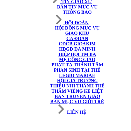
TIN GIÁO XỨ
BẢN TIN MỤC VỤ
THÔNG BÁO
HỘI ĐOÀN
HỘI ĐỒNG MỤC VỤ
GIÁO KHU
CA ĐOÀN
CĐCB GIOAKIM
HDGĐ ĐA MINH
HIỆP HỘI TM BA
MẸ CÔNG GIÁO
PHẠT TẠ THÁNH TÂM
PHAN SINH TẠI THẾ
LEGIO MARIAE
HỘI GIA TRƯỞNG
THIẾU NHI THÁNH THỂ
THĂM VIẾNG KẺ LIỆT
BAN TRUYỀN GIÁO
BAN MỤC VỤ GIỚI TRẺ
LIÊN HỆ