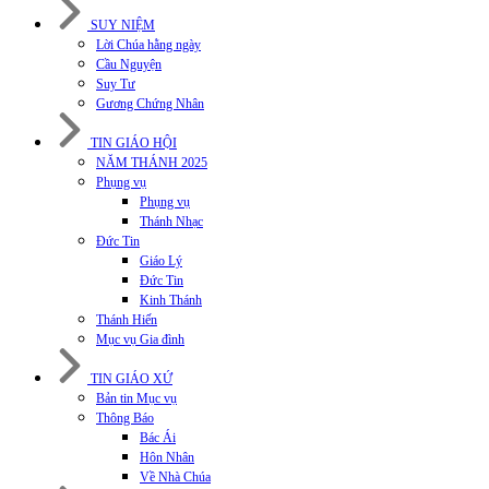
SUY NIỆM
Lời Chúa hằng ngày
Cầu Nguyện
Suy Tư
Gương Chứng Nhân
TIN GIÁO HỘI
NĂM THÁNH 2025
Phụng vụ
Phụng vụ
Thánh Nhạc
Đức Tin
Giáo Lý
Đức Tin
Kinh Thánh
Thánh Hiến
Mục vụ Gia đình
TIN GIÁO XỨ
Bản tin Mục vụ
Thông Báo
Bác Ái
Hôn Nhân
Về Nhà Chúa