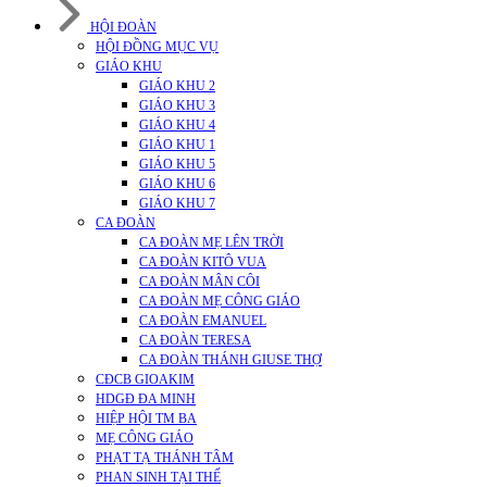
HỘI ĐOÀN
HỘI ĐỒNG MỤC VỤ
GIÁO KHU
GIÁO KHU 2
GIÁO KHU 3
GIÁO KHU 4
GIÁO KHU 1
GIÁO KHU 5
GIÁO KHU 6
GIÁO KHU 7
CA ĐOÀN
CA ĐOÀN MẸ LÊN TRỜI
CA ĐOÀN KITÔ VUA
CA ĐOÀN MÂN CÔI
CA ĐOÀN MẸ CÔNG GIÁO
CA ĐOÀN EMANUEL
CA ĐOÀN TERESA
CA ĐOÀN THÁNH GIUSE THỢ
CĐCB GIOAKIM
HDGĐ ĐA MINH
HIỆP HỘI TM BA
MẸ CÔNG GIÁO
PHẠT TẠ THÁNH TÂM
PHAN SINH TẠI THẾ