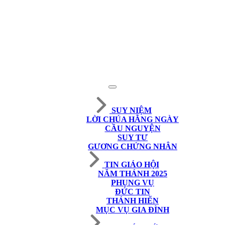
SUY NIỆM
LỜI CHÚA HẰNG NGÀY
CẦU NGUYỆN
SUY TƯ
GƯƠNG CHỨNG NHÂN
TIN GIÁO HỘI
NĂM THÁNH 2025
PHỤNG VỤ
ĐỨC TIN
THÁNH HIẾN
MỤC VỤ GIA ĐÌNH