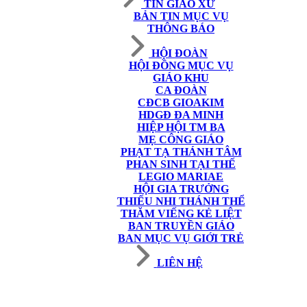
TIN GIÁO XỨ
BẢN TIN MỤC VỤ
THÔNG BÁO
HỘI ĐOÀN
HỘI ĐỒNG MỤC VỤ
GIÁO KHU
CA ĐOÀN
CĐCB GIOAKIM
HDGĐ ĐA MINH
HIỆP HỘI TM BA
MẸ CÔNG GIÁO
PHẠT TẠ THÁNH TÂM
PHAN SINH TẠI THẾ
LEGIO MARIAE
HỘI GIA TRƯỞNG
THIẾU NHI THÁNH THỂ
THĂM VIẾNG KẺ LIỆT
BAN TRUYỀN GIÁO
BAN MỤC VỤ GIỚI TRẺ
LIÊN HỆ