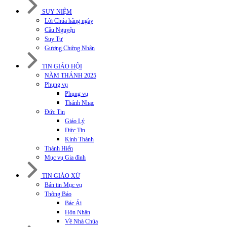
SUY NIỆM
Lời Chúa hằng ngày
Cầu Nguyện
Suy Tư
Gương Chứng Nhân
TIN GIÁO HỘI
NĂM THÁNH 2025
Phụng vụ
Phụng vụ
Thánh Nhạc
Đức Tin
Giáo Lý
Đức Tin
Kinh Thánh
Thánh Hiến
Mục vụ Gia đình
TIN GIÁO XỨ
Bản tin Mục vụ
Thông Báo
Bác Ái
Hôn Nhân
Về Nhà Chúa