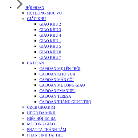
HỘI ĐOÀN
HỘI ĐỒNG MỤC VỤ
GIÁO KHU
GIÁO KHU 2
GIÁO KHU 3
GIÁO KHU 4
GIÁO KHU 1
GIÁO KHU 5
GIÁO KHU 6
GIÁO KHU 7
CA ĐOÀN
CA ĐOÀN MẸ LÊN TRỜI
CA ĐOÀN KITÔ VUA
CA ĐOÀN MÂN CÔI
CA ĐOÀN MẸ CÔNG GIÁO
CA ĐOÀN EMANUEL
CA ĐOÀN TERESA
CA ĐOÀN THÁNH GIUSE THỢ
CĐCB GIOAKIM
HDGĐ ĐA MINH
HIỆP HỘI TM BA
MẸ CÔNG GIÁO
PHẠT TẠ THÁNH TÂM
PHAN SINH TẠI THẾ