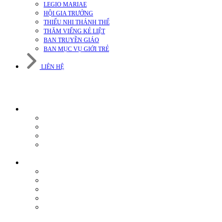
LEGIO MARIAE
HỘI GIA TRƯỞNG
THIẾU NHI THÁNH THỂ
THĂM VIẾNG KẺ LIỆT
BAN TRUYỀN GIÁO
BAN MỤC VỤ GIỚI TRẺ
LIÊN HỆ