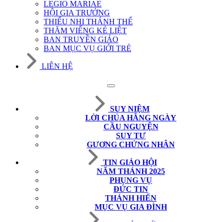
LEGIO MARIAE
HỘI GIA TRƯỞNG
THIẾU NHI THÁNH THỂ
THĂM VIẾNG KẺ LIỆT
BAN TRUYỀN GIÁO
BAN MỤC VỤ GIỚI TRẺ
LIÊN HỆ
SUY NIỆM
LỜI CHÚA HẰNG NGÀY
CẦU NGUYỆN
SUY TƯ
GƯƠNG CHỨNG NHÂN
TIN GIÁO HỘI
NĂM THÁNH 2025
PHỤNG VỤ
ĐỨC TIN
THÁNH HIẾN
MỤC VỤ GIA ĐÌNH