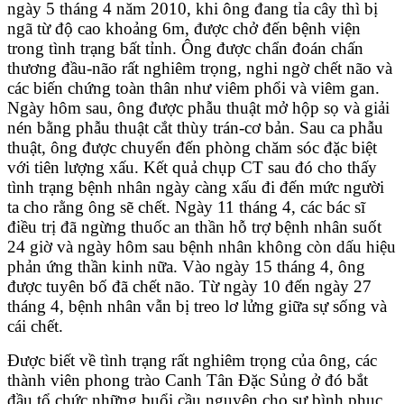
ngày 5 tháng 4 năm 2010, khi ông đang tỉa cây thì bị
ngã từ độ cao khoảng 6m, được chở đến bệnh viện
trong tình trạng bất tỉnh. Ông được chẩn đoán chấn
thương đầu-não rất nghiêm trọng, nghi ngờ chết não và
các biến chứng toàn thân như viêm phổi và viêm gan.
Ngày hôm sau, ông được phẫu thuật mở hộp sọ và giải
nén bằng phẫu thuật cắt thùy trán-cơ bản. Sau ca phẫu
thuật, ông được chuyển đến phòng chăm sóc đặc biệt
với tiên lượng xấu. Kết quả chụp CT sau đó cho thấy
tình trạng bệnh nhân ngày càng xấu đi đến mức người
ta cho rằng ông sẽ chết. Ngày 11 tháng 4, các bác sĩ
điều trị đã ngừng thuốc an thần hỗ trợ bệnh nhân suốt
24 giờ và ngày hôm sau bệnh nhân không còn dấu hiệu
phản ứng thần kinh nữa. Vào ngày 15 tháng 4, ông
được tuyên bố đã chết não. Từ ngày 10 đến ngày 27
tháng 4, bệnh nhân vẫn bị treo lơ lửng giữa sự sống và
cái chết.
Được biết về tình trạng rất nghiêm trọng của ông, các
thành viên phong trào Canh Tân Đặc Sủng ở đó bắt
đầu tổ chức những buổi cầu nguyện cho sự bình phục