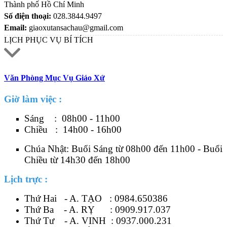
Thành phố Hồ Chí Minh
Số điện thoại:
028.3844.9497
Email:
giaoxutansachau@gmail.com
LỊCH PHỤC VỤ BÍ TÍCH
Văn Phòng Mục Vụ Giáo Xứ
Giờ làm việc :
Sáng : 08h00 - 11h00
Chiều : 14h00 - 16h00
Chúa Nhật: Buổi Sáng từ 08h00 đến 11h00 - Buổi
Chiều từ 14h30 đến 18h00
Lịch trực :
Thứ Hai - A. TẠO :
0984.650386
Thứ Ba - A. RỴ :
0909.917.037
Thứ Tư - A. VINH :
0937.000.231