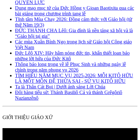
QUYỀN LỰC
Dung mạo mục tử của Đức Hồng y Gioan Baotixita qua các
bài giảng trong chương trình tang lễ
Tĩnh tâm Mùa Chay 2026: Đồng cảm thức với Giáo hội (từ
thứ Năm 19/3)
ĐỨC THÁNH CHA Lêô: Gia đình là nền tảng xã hội và là
“Giáo hội tại gia”
Các mùa Xuân Bính Ngọ trong lịch sử Giáo hội Công giáo
Việt Nam
Đức Lêô XIV: Hãy hâm nóng đức tin, khẩn thiết loan báo
những lời hứa của Đức Kitô
Thông báo long trọng về lễ Phục Sinh và những ngày lễ
chính trong năm phụng vụ 2026
TÌM HIỂU NĂM MỤC VỤ 2025-2026: MỖI KITÔ HỮU
LÀ MỘT MÔN ĐỆ THỪA SAI - SỨ VỤ KITÔ HỮU
Ta là Thân Cát Bụi | Dưới ánh sáng Lời Chúa
Đôi hàng tiểu sử: Thánh Basiliô Cả và thánh Grêgôriô
Nazianzênô
GIỚI THIỆU GIÁO XỨ