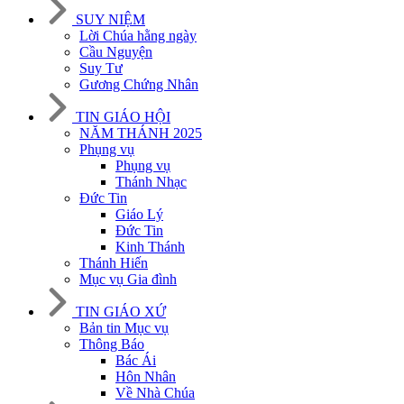
SUY NIỆM
Lời Chúa hằng ngày
Cầu Nguyện
Suy Tư
Gương Chứng Nhân
TIN GIÁO HỘI
NĂM THÁNH 2025
Phụng vụ
Phụng vụ
Thánh Nhạc
Đức Tin
Giáo Lý
Đức Tin
Kinh Thánh
Thánh Hiến
Mục vụ Gia đình
TIN GIÁO XỨ
Bản tin Mục vụ
Thông Báo
Bác Ái
Hôn Nhân
Về Nhà Chúa