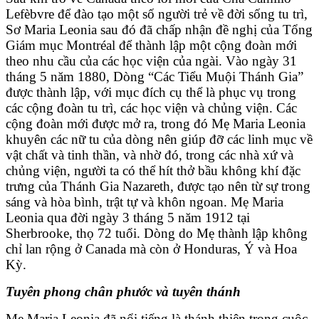
Lefèbvre để đào tạo một số người trẻ về đời sống tu trì,
Sơ Maria Leonia sau đó đã chấp nhận đề nghị của Tổng
Giám mục Montréal để thành lập một cộng đoàn mới
theo nhu cầu của các học viện của ngài. Vào ngày 31
tháng 5 năm 1880, Dòng “Các Tiểu Muội Thánh Gia”
được thành lập, với mục đích cụ thể là phục vụ trong
các cộng đoàn tu trì, các học viện và chủng viện. Các
cộng đoàn mới được mở ra, trong đó Mẹ Maria Leonia
khuyên các nữ tu của dòng nên giúp đỡ các linh mục về
vật chất và tinh thần, và nhờ đó, trong các nhà xứ và
chủng viện, người ta có thể hít thở bầu không khí đặc
trưng của Thánh Gia Nazareth, được tạo nên từ sự trong
sáng và hòa bình, trật tự và khôn ngoan. Mẹ Maria
Leonia qua đời ngày 3 tháng 5 năm 1912 tại
Sherbrooke, thọ 72 tuổi. Dòng do Mẹ thành lập không
chỉ lan rộng ở Canada mà còn ở Honduras, Ý và Hoa
Kỳ.
Tuyên phong chân phước và tuyên thánh
Mẹ Maria Leonia đã nổi tiếng là thánh thiện trong cuộc