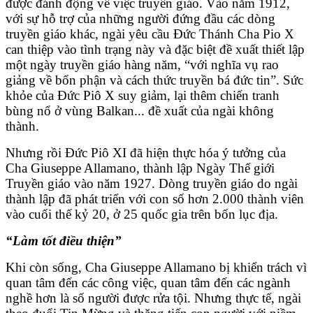
được đánh động về việc truyền giáo. Vào năm 1912,
với sự hỗ trợ của những người đứng đầu các dòng
truyền giáo khác, ngài yêu cầu Đức Thánh Cha Pio X
can thiệp vào tình trạng này và đặc biệt đề xuất thiết lập
một ngày truyền giáo hàng năm, “với nghĩa vụ rao
giảng về bổn phận và cách thức truyền bá đức tin”. Sức
khỏe của Đức Piô X suy giảm, lại thêm chiến tranh
bùng nổ ở vùng Balkan... đề xuất của ngài không
thành.
Nhưng rồi Đức Piô XI đã hiện thực hóa ý tưởng của
Cha Giuseppe Allamano, thành lập Ngày Thế giới
Truyền giáo vào năm 1927. Dòng truyền giáo do ngài
thành lập đã phát triển với con số hơn 2.000 thành viên
vào cuối thế kỷ 20, ở 25 quốc gia trên bốn lục địa.
“Làm tốt điều thiện”
Khi còn sống, Cha Giuseppe Allamano bị khiển trách vì
quan tâm đến các công việc, quan tâm đến các ngành
nghề hơn là số người được rửa tội. Nhưng thực tế, ngài