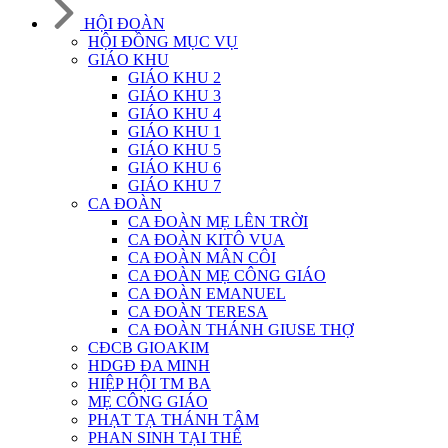
HỘI ĐOÀN
HỘI ĐỒNG MỤC VỤ
GIÁO KHU
GIÁO KHU 2
GIÁO KHU 3
GIÁO KHU 4
GIÁO KHU 1
GIÁO KHU 5
GIÁO KHU 6
GIÁO KHU 7
CA ĐOÀN
CA ĐOÀN MẸ LÊN TRỜI
CA ĐOÀN KITÔ VUA
CA ĐOÀN MÂN CÔI
CA ĐOÀN MẸ CÔNG GIÁO
CA ĐOÀN EMANUEL
CA ĐOÀN TERESA
CA ĐOÀN THÁNH GIUSE THỢ
CĐCB GIOAKIM
HDGĐ ĐA MINH
HIỆP HỘI TM BA
MẸ CÔNG GIÁO
PHẠT TẠ THÁNH TÂM
PHAN SINH TẠI THẾ