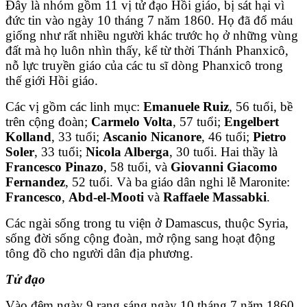
Đây là nhóm gồm 11 vị tử đạo Hồi giáo, bị sát hại vì
đức tin vào ngày 10 tháng 7 năm 1860. Họ đã đổ máu
giống như rất nhiều người khác trước họ ở những vùng
đất mà họ luôn nhìn thấy, kể từ thời Thánh Phanxicô,
nỗ lực truyền giáo của các tu sĩ dòng Phanxicô trong
thế giới Hồi giáo.
Các vị gồm các linh mục:
Emanuele Ruiz
, 56 tuổi, bề
trên cộng đoàn;
Carmelo Volta
, 57 tuổi;
Engelbert
Kolland
, 33 tuổi;
Ascanio Nicanore
, 46 tuổi;
Pietro
Soler
, 33 tuổi;
Nicola Alberga
, 30 tuổi. Hai thầy là
Francesco Pinazo
, 58 tuổi, và
Giovanni Giacomo
Fernandez
, 52 tuổi. Và ba giáo dân nghi lễ Maronite:
Francesco
,
Abd-el-Mooti
và
Raffaele Massabki
.
Các ngài sống trong tu viện ở Damascus, thuộc Syria,
sống đời sống cộng đoàn, mở rộng sang hoạt động
tông đồ cho người dân địa phương.
Tử đạo
Vào đêm ngày 9 rạng sáng ngày 10 tháng 7 năm 1860,