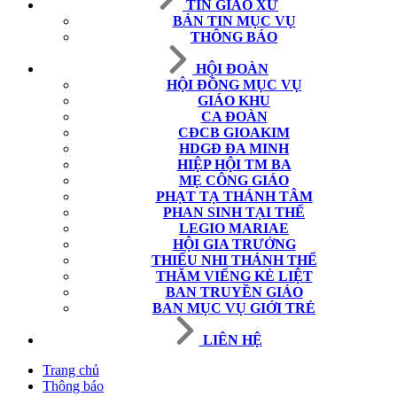
TIN GIÁO XỨ
BẢN TIN MỤC VỤ
THÔNG BÁO
HỘI ĐOÀN
HỘI ĐỒNG MỤC VỤ
GIÁO KHU
CA ĐOÀN
CĐCB GIOAKIM
HDGĐ ĐA MINH
HIỆP HỘI TM BA
MẸ CÔNG GIÁO
PHẠT TẠ THÁNH TÂM
PHAN SINH TẠI THẾ
LEGIO MARIAE
HỘI GIA TRƯỞNG
THIẾU NHI THÁNH THỂ
THĂM VIẾNG KẺ LIỆT
BAN TRUYỀN GIÁO
BAN MỤC VỤ GIỚI TRẺ
LIÊN HỆ
Trang chủ
Thông báo