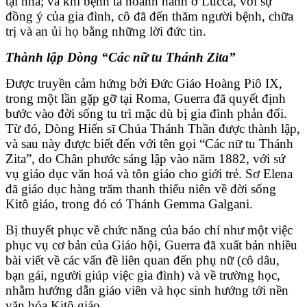
tại nhà; và khi bệnh tả hoành hành ở Lucca, với sự
đồng ý của gia đình, cô đã đến thăm người bệnh, chữa
trị và an ủi họ bằng những lời đức tin.
Thành lập Dòng “Các nữ tu Thánh Zita”
Được truyền cảm hứng bởi Đức Giáo Hoàng Piô IX,
trong một lần gặp gỡ tại Roma, Guerra đã quyết định
bước vào đời sống tu trì mặc dù bị gia đình phản đối.
Từ đó, Dòng Hiến sĩ Chúa Thánh Thần được thành lập,
và sau này được biết đến với tên gọi “Các nữ tu Thánh
Zita”, do Chân phước sáng lập vào năm 1882, với sứ
vụ giáo dục văn hoá và tôn giáo cho giới trẻ. Sơ Elena
đã giáo dục hàng trăm thanh thiếu niên về đời sống
Kitô giáo, trong đó có Thánh Gemma Galgani.
Bị thuyết phục về chức năng của báo chí như một việc
phục vụ cơ bản của Giáo hội, Guerra đã xuất bản nhiều
bài viết về các vấn đề liên quan đến phụ nữ (cô dâu,
bạn gái, người giúp việc gia đình) và về trường học,
nhằm hướng dẫn giáo viên và học sinh hướng tới nền
văn hóa Kitô giáo.