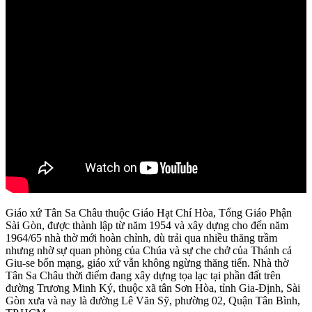
Giáo xứ Tân Sa Châu thuộc Giáo Hạt Chí Hòa, Tổng Giáo Phận
Sài Gòn, được thành lập từ năm 1954 và xây dựng cho đến năm
1964/65 nhà thờ mới hoàn chỉnh, dù trải qua nhiều thăng trầm
nhưng nhờ sự quan phòng của Chúa và sự che chở của Thánh cả
Giu-se bổn mạng, giáo xứ vẫn không ngừng thăng tiến. Nhà thờ
Tân Sa Châu thời điểm đang xây dựng tọa lạc tại phần đất trên
đường Trương Minh Ký, thuộc xã tân Sơn Hòa, tỉnh Gia-Định, Sài
Gòn xưa và nay là đường Lê Văn Sỹ, phường 02, Quận Tân Bình,