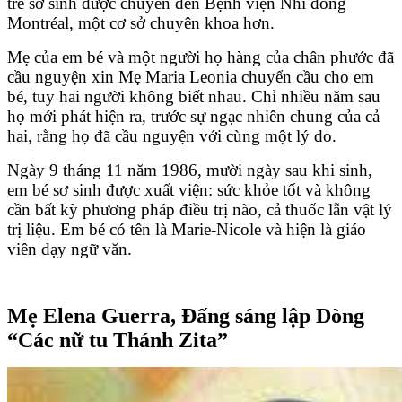
trẻ sơ sinh được chuyển đến Bệnh viện Nhi đồng
Montréal, một cơ sở chuyên khoa hơn.
Mẹ của em bé và một người họ hàng của chân phước đã
cầu nguyện xin Mẹ Maria Leonia chuyển cầu cho em
bé, tuy hai người không biết nhau. Chỉ nhiều năm sau
họ mới phát hiện ra, trước sự ngạc nhiên chung của cả
hai, rằng họ đã cầu nguyện với cùng một lý do.
Ngày 9 tháng 11 năm 1986, mười ngày sau khi sinh,
em bé sơ sinh được xuất viện: sức khỏe tốt và không
cần bất kỳ phương pháp điều trị nào, cả thuốc lẫn vật lý
trị liệu. Em bé có tên là Marie-Nicole và hiện là giáo
viên dạy ngữ văn.
Mẹ Elena Guerra, Đấng sáng lập Dòng
“Các nữ tu Thánh Zita”