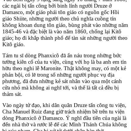
các ngài bị tấn công bởi binh lính người Druze ở
Damasco, một giáo phái tôn giáo có nguồn gốc Hồi
giáo Shiite, những người theo chủ nghĩa cuồng tín
không khoan dung tôn giáo, bùng phát vào những năm
1845-46 và đặc biệt là vào năm 1860, chống lại Kitô
giáo; họ đi khắp thành phố để tàn sát những người theo
Kitô giáo.
Tám tu sĩ dòng Phanxicô đã ẩn náu trong những bức
tường kiên cố của tu viện, cùng với họ là ba anh em tín
hữu theo nghi lễ Maronite. Thật không may, có một kẻ
phản bội, có lẽ trong số những người phục vụ địa
phương, đã đưa những kẻ sát nhân vào qua một cánh
cửa nhỏ mà không ai nghĩ tới, và thế là tất cả đều bị
thảm sát.
Vào ngày tử đạo, khi dân quân Druze tấn công tu viện,
Cha Manuel Ruiz đang giữ trách nhiệm bề trên tu viện
dòng Phanxicô ở Damasco. Ý nghĩ đầu tiên của ngài là
đến nhà thờ và rước lễ để các Mình Thánh Chúa không
bị xúc phạm. Cha bị xử tử dưới chân bàn thờ.