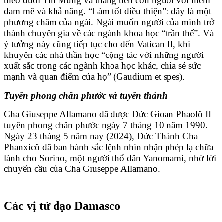
theo đuổi Tin Mừng và thăng tiến con người với niềm
đam mê và khả năng. “Làm tốt điều thiện”: đây là một
phương châm của ngài. Ngài muốn người của mình trở
thành chuyên gia về các ngành khoa học “trần thế”. Và
ý tưởng này cũng tiếp tục cho đến Vatican II, khi
khuyên các nhà thần học “cộng tác với những người
xuất sắc trong các ngành khoa học khác, chia sẻ sức
mạnh và quan điểm của họ” (Gaudium et spes).
Tuyên phong chân phước và tuyên thánh
Cha Giuseppe Allamano đã được Đức Gioan Phaolô II
tuyên phong chân phước ngày 7 tháng 10 năm 1990.
Ngày 23 tháng 5 năm nay (2024), Đức Thánh Cha
Phanxicô đã ban hành sắc lệnh nhìn nhận phép lạ chữa
lành cho Sorino, một người thổ dân Yanomami, nhờ lời
chuyển cầu của Cha Giuseppe Allamano.
Các vị tử đạo Damasco