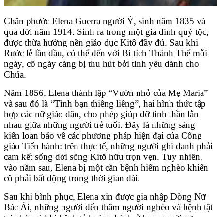
Chân phước Elena Guerra người Ý, sinh năm 1835 và
qua đời năm 1914. Sinh ra trong một gia đình quý tộc,
được thừa hưởng nền giáo dục Kitô đầy đủ. Sau khi
Rước lễ lần đầu, có thể đến với Bí tích Thánh Thể mỗi
ngày, cô ngày càng bị thu hút bởi tình yêu dành cho
Chúa.
Năm 1856, Elena thành lập “Vườn nhỏ của Mẹ Maria”
và sau đó là “Tình bạn thiêng liêng”, hai hình thức tập
hợp các nữ giáo dân, cho phép giúp đỡ tinh thần lẫn
nhau giữa những người trẻ tuổi. Đây là những sáng
kiến loan báo về các phương pháp hiện đại của Công
giáo Tiến hành: trên thực tế, những người ghi danh phải
cam kết sống đời sống Kitô hữu trọn vẹn. Tuy nhiên,
vào năm sau, Elena bị một căn bệnh hiểm nghèo khiến
cô phải bất động trong thời gian dài.
Sau khi bình phục, Elena xin được gia nhập Dòng Nữ
Bác Ái, những người đến thăm người nghèo và bệnh tật