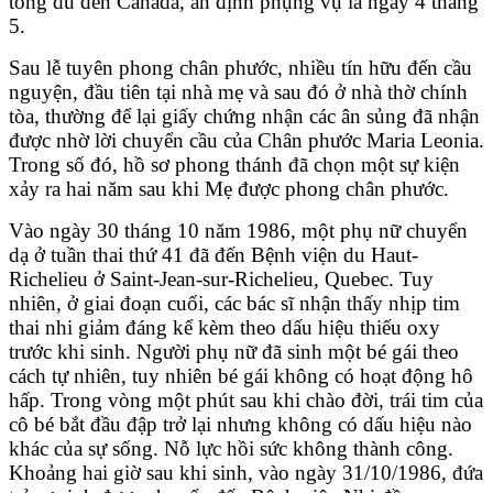
tông du đến Canada, ấn định phụng vụ là ngày 4 tháng
5.
Sau lễ tuyên phong chân phước, nhiều tín hữu đến cầu
nguyện, đầu tiên tại nhà mẹ và sau đó ở nhà thờ chính
tòa, thường để lại giấy chứng nhận các ân sủng đã nhận
được nhờ lời chuyển cầu của Chân phước Maria Leonia.
Trong số đó, hồ sơ phong thánh đã chọn một sự kiện
xảy ra hai năm sau khi Mẹ được phong chân phước.
Vào ngày 30 tháng 10 năm 1986, một phụ nữ chuyển
dạ ở tuần thai thứ 41 đã đến Bệnh viện du Haut-
Richelieu ở Saint-Jean-sur-Richelieu, Quebec. Tuy
nhiên, ở giai đoạn cuối, các bác sĩ nhận thấy nhịp tim
thai nhi giảm đáng kể kèm theo dấu hiệu thiếu oxy
trước khi sinh. Người phụ nữ đã sinh một bé gái theo
cách tự nhiên, tuy nhiên bé gái không có hoạt động hô
hấp. Trong vòng một phút sau khi chào đời, trái tim của
cô bé bắt đầu đập trở lại nhưng không có dấu hiệu nào
khác của sự sống. Nỗ lực hồi sức không thành công.
Khoảng hai giờ sau khi sinh, vào ngày 31/10/1986, đứa