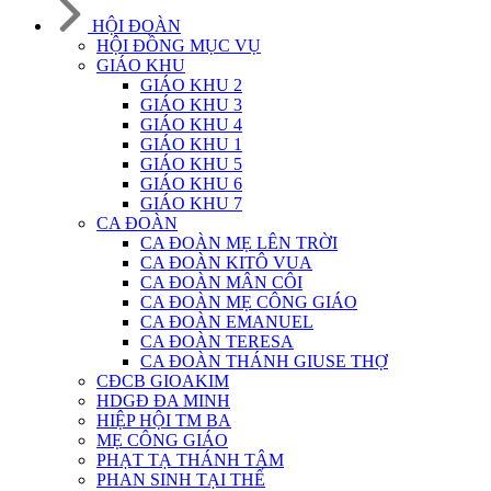
HỘI ĐOÀN
HỘI ĐỒNG MỤC VỤ
GIÁO KHU
GIÁO KHU 2
GIÁO KHU 3
GIÁO KHU 4
GIÁO KHU 1
GIÁO KHU 5
GIÁO KHU 6
GIÁO KHU 7
CA ĐOÀN
CA ĐOÀN MẸ LÊN TRỜI
CA ĐOÀN KITÔ VUA
CA ĐOÀN MÂN CÔI
CA ĐOÀN MẸ CÔNG GIÁO
CA ĐOÀN EMANUEL
CA ĐOÀN TERESA
CA ĐOÀN THÁNH GIUSE THỢ
CĐCB GIOAKIM
HDGĐ ĐA MINH
HIỆP HỘI TM BA
MẸ CÔNG GIÁO
PHẠT TẠ THÁNH TÂM
PHAN SINH TẠI THẾ