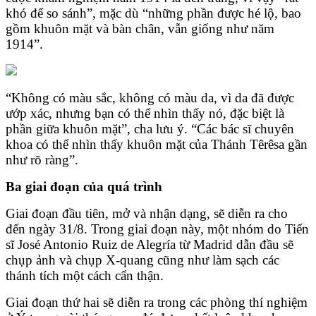
khó để so sánh”, mặc dù “những phần được hé lộ, bao
gồm khuôn mặt và bàn chân, vẫn giống như năm
1914”.
“Không có màu sắc, không có màu da, vì da đã được
ướp xác, nhưng bạn có thể nhìn thấy nó, đặc biệt là
phần giữa khuôn mặt”, cha lưu ý. “Các bác sĩ chuyên
khoa có thể nhìn thấy khuôn mặt của Thánh Têrêsa gần
như rõ ràng”.
Ba giai đoạn của quá trình
Giai đoạn đầu tiên, mở và nhận dạng, sẽ diễn ra cho
đến ngày 31/8. Trong giai đoạn này, một nhóm do Tiến
sĩ José Antonio Ruiz de Alegría từ Madrid dẫn đầu sẽ
chụp ảnh và chụp X-quang cũng như làm sạch các
thánh tích một cách cẩn thận.
Giai đoạn thứ hai sẽ diễn ra trong các phòng thí nghiệm