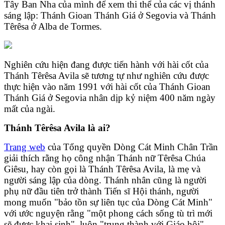
Tây Ban Nha của mình để xem thi thể của các vị thánh
sáng lập: Thánh Gioan Thánh Giá ở Segovia và Thánh
Têrêsa ở Alba de Tormes.
Nghiên cứu hiện đang được tiến hành với hài cốt của
Thánh Têrêsa Avila sẽ tương tự như nghiên cứu được
thực hiện vào năm 1991 với hài cốt của Thánh Gioan
Thánh Giá ở Segovia nhân dịp kỷ niệm 400 năm ngày
mất của ngài.
Thánh Têrêsa Avila là ai?
Trang web
của Tổng quyền Dòng Cát Minh Chân Trần
giải thích rằng họ công nhận Thánh nữ Têrêsa Chúa
Giêsu, hay còn gọi là Thánh Têrêsa Avila, là mẹ và
người sáng lập của dòng. Thánh nhân cũng là người
phụ nữ đầu tiên trở thành Tiến sĩ Hội thánh, người
mong muốn "bảo tồn sự liên tục của Dòng Cát Minh"
với ước nguyện rằng "một phong cách sống tù trì mới
sẽ được khai sinh", luôn "trung thành với Giáo hội".