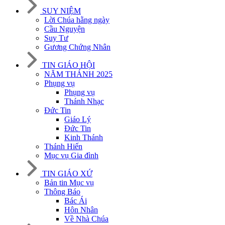
SUY NIỆM
Lời Chúa hằng ngày
Cầu Nguyện
Suy Tư
Gương Chứng Nhân
TIN GIÁO HỘI
NĂM THÁNH 2025
Phụng vụ
Phụng vụ
Thánh Nhạc
Đức Tin
Giáo Lý
Đức Tin
Kinh Thánh
Thánh Hiến
Mục vụ Gia đình
TIN GIÁO XỨ
Bản tin Mục vụ
Thông Báo
Bác Ái
Hôn Nhân
Về Nhà Chúa