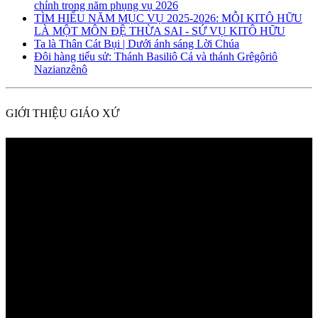
chính trong năm phụng vụ 2026
TÌM HIỂU NĂM MỤC VỤ 2025-2026: MỖI KITÔ HỮU
LÀ MỘT MÔN ĐỆ THỪA SAI - SỨ VỤ KITÔ HỮU
Ta là Thân Cát Bụi | Dưới ánh sáng Lời Chúa
Đôi hàng tiểu sử: Thánh Basiliô Cả và thánh Grêgôriô
Nazianzênô
GIỚI THIỆU GIÁO XỨ