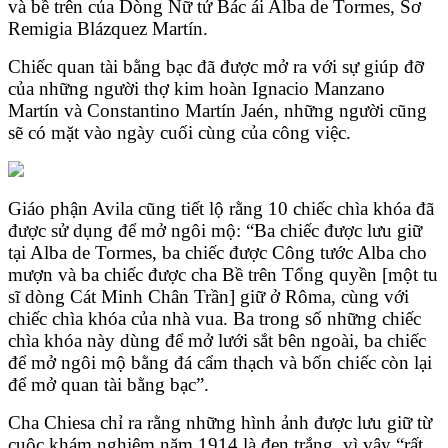
và bề trên của Dòng Nữ tử Bác ái Alba de Tormes, Sơ
Remigia Blázquez Martín.
Chiếc quan tài bằng bạc đã được mở ra với sự giúp đỡ
của những người thợ kim hoàn Ignacio Manzano
Martín và Constantino Martín Jaén, những người cũng
sẽ có mặt vào ngày cuối cùng của công việc.
Giáo phận Avila cũng tiết lộ rằng 10 chiếc chìa khóa đã
được sử dụng để mở ngôi mộ: “Ba chiếc được lưu giữ
tại Alba de Tormes, ba chiếc được Công tước Alba cho
mượn và ba chiếc được cha Bề trên Tổng quyền [một tu
sĩ dòng Cát Minh Chân Trần] giữ ở Rôma, cùng với
chiếc chìa khóa của nhà vua. Ba trong số những chiếc
chìa khóa này dùng để mở lưới sắt bên ngoài, ba chiếc
để mở ngôi mộ bằng đá cẩm thạch và bốn chiếc còn lại
để mở quan tài bằng bạc”.
Cha Chiesa chỉ ra rằng những hình ảnh được lưu giữ từ
cuộc khám nghiệm năm 1914 là đen trắng, vì vậy “rất