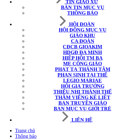
TIN GIÁO XỨ
BẢN TIN MỤC VỤ
THÔNG BÁO
HỘI ĐOÀN
HỘI ĐỒNG MỤC VỤ
GIÁO KHU
CA ĐOÀN
CĐCB GIOAKIM
HDGĐ ĐA MINH
HIỆP HỘI TM BA
MẸ CÔNG GIÁO
PHẠT TẠ THÁNH TÂM
PHAN SINH TẠI THẾ
LEGIO MARIAE
HỘI GIA TRƯỞNG
THIẾU NHI THÁNH THỂ
THĂM VIẾNG KẺ LIỆT
BAN TRUYỀN GIÁO
BAN MỤC VỤ GIỚI TRẺ
LIÊN HỆ
Trang chủ
Thông báo