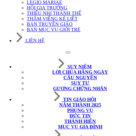
LEGIO MARIAE
HỘI GIA TRƯỞNG
THIẾU NHI THÁNH THỂ
THĂM VIẾNG KẺ LIỆT
BAN TRUYỀN GIÁO
BAN MỤC VỤ GIỚI TRẺ
LIÊN HỆ
SUY NIỆM
LỜI CHÚA HẰNG NGÀY
CẦU NGUYỆN
SUY TƯ
GƯƠNG CHỨNG NHÂN
TIN GIÁO HỘI
NĂM THÁNH 2025
PHỤNG VỤ
ĐỨC TIN
THÁNH HIẾN
MỤC VỤ GIA ĐÌNH