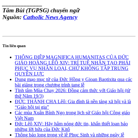
_____________
Tâm Bùi (TGPSG) chuyển ngữ
Nguồn:
Catholic News Agency
Tin liên quan
THÔNG ĐIỆP MAGNIFICA HUMANITAS CỦA ĐỨC
GIÁO HOÀNG LÊÔ XIV: TRÍ TUỆ NHÂN TẠO PHẢI
PHỤC VỤ NHÂN LOẠI, CHỨ KHÔNG TẬP TRUNG
QUYỀN LỰC
Dung mạo mục tử của Đức Hồng y Gioan Baotixita qua các
bài giảng trong chương trình tang lễ
Tĩnh tâm Mùa Chay 2026: Đồng cảm thức với Giáo hội (từ
thứ Năm 19/3)
ĐỨC THÁNH CHA Lêô: Gia đình là nền tảng xã hội và là
“Giáo hội tại gia”
Các mùa Xuân Bính Ngọ trong lịch sử Giáo hội Công giáo
Việt Nam
Đức Lêô XIV: Hãy hâm nóng đức tin, khẩn thiết loan báo
những lời hứa của Đức Kitô
Thông báo long trọng về lễ Phục Sinh và những ngày lễ