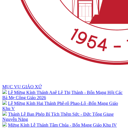
MỤC VỤ GIÁO XỨ
Lễ Mừng Kính Thánh Anê Lê Thị Thành - Bổn Mạng Hội Các
Bà Mẹ Công Giáo 2026
Lễ Mừng Kính Hai Thánh Phê-rô Phao-Lô -Bổn Mạng Giáo
Khu V
Thánh Lễ Ban Phép Bí Tích Thêm Sức - Đức Tổng Giuse
Nguyễn Năng
Mừng Kính Lễ Thánh Tâm Chúa - Bổn Mạng Giáo Khu IV