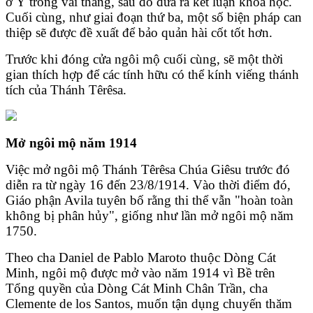
ở Ý trong vài tháng, sau đó đưa ra kết luận khoa học.
Cuối cùng, như giai đoạn thứ ba, một số biện pháp can
thiệp sẽ được đề xuất để bảo quản hài cốt tốt hơn.
Trước khi đóng cửa ngôi mộ cuối cùng, sẽ một thời
gian thích hợp để các tính hữu có thể kính viếng thánh
tích của Thánh Têrêsa.
Mở ngôi mộ năm 1914
Việc mở ngôi mộ Thánh Têrêsa Chúa Giêsu trước đó
diễn ra từ ngày 16 đến 23/8/1914. Vào thời điểm đó,
Giáo phận Avila tuyên bố rằng thi thể vẫn "hoàn toàn
không bị phân hủy", giống như lần mở ngôi mộ năm
1750.
Theo cha Daniel de Pablo Maroto thuộc Dòng Cát
Minh, ngôi mộ được mở vào năm 1914 vì Bề trên
Tổng quyền của Dòng Cát Minh Chân Trần, cha
Clemente de los Santos, muốn tận dụng chuyến thăm