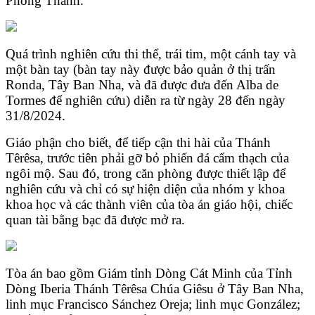
Phong Thánh.
Quá trình nghiên cứu thi thể, trái tim, một cánh tay và
một bàn tay (bàn tay này được bảo quản ở thị trấn
Ronda, Tây Ban Nha, và đã được đưa đến Alba de
Tormes để nghiên cứu) diễn ra từ ngày 28 đến ngày
31/8/2024.
Giáo phận cho biết, để tiếp cận thi hài của Thánh
Têrêsa, trước tiên phải gỡ bỏ phiến đá cẩm thạch của
ngôi mộ. Sau đó, trong căn phòng được thiết lập để
nghiên cứu và chỉ có sự hiện diện của nhóm y khoa
khoa học và các thành viên của tòa án giáo hội, chiếc
quan tài bằng bạc đã được mở ra.
Tòa án bao gồm Giám tỉnh Dòng Cát Minh của Tỉnh
Dòng Iberia Thánh Têrêsa Chúa Giêsu ở Tây Ban Nha,
linh mục Francisco Sánchez Oreja; linh mục González;