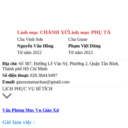
Linh mục CHÁNH XỨ
Linh mục PHỤ TÁ
Cha Vinh Sơn
Cha Giuse
Nguyễn Văn Hồng
Phạm Việt Dũng
Từ năm 2022
Từ năm 2022
Địa chỉ:
Số 387, Đường Lê Văn Sỹ, Phường 2, Quận Tân Bình,
Thành phố Hồ Chí Minh
Số điện thoại:
028.3844.9497
Email:
giaoxutansachau@gmail.com
LỊCH PHỤC VỤ BÍ TÍCH
Văn Phòng Mục Vụ Giáo Xứ
Giờ làm việc :