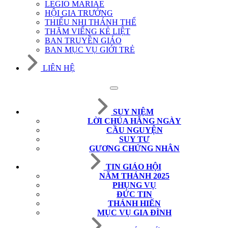
LEGIO MARIAE
HỘI GIA TRƯỞNG
THIẾU NHI THÁNH THỂ
THĂM VIẾNG KẺ LIỆT
BAN TRUYỀN GIÁO
BAN MỤC VỤ GIỚI TRẺ
LIÊN HỆ
SUY NIỆM
LỜI CHÚA HẰNG NGÀY
CẦU NGUYỆN
SUY TƯ
GƯƠNG CHỨNG NHÂN
TIN GIÁO HỘI
NĂM THÁNH 2025
PHỤNG VỤ
ĐỨC TIN
THÁNH HIẾN
MỤC VỤ GIA ĐÌNH