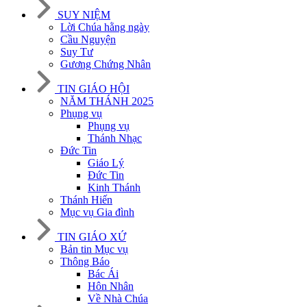
SUY NIỆM
Lời Chúa hằng ngày
Cầu Nguyện
Suy Tư
Gương Chứng Nhân
TIN GIÁO HỘI
NĂM THÁNH 2025
Phụng vụ
Phụng vụ
Thánh Nhạc
Đức Tin
Giáo Lý
Đức Tin
Kinh Thánh
Thánh Hiến
Mục vụ Gia đình
TIN GIÁO XỨ
Bản tin Mục vụ
Thông Báo
Bác Ái
Hôn Nhân
Về Nhà Chúa