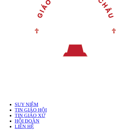
Menu chính
SUY NIỆM
TIN GIÁO HỘI
TIN GIÁO XỨ
HỘI ĐOÀN
LIÊN HỆ
Linh mục quản xứ