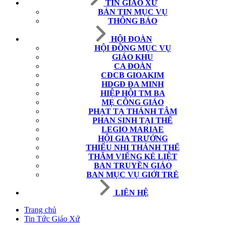
TIN GIÁO XỨ
BẢN TIN MỤC VỤ
THÔNG BÁO
HỘI ĐOÀN
HỘI ĐỒNG MỤC VỤ
GIÁO KHU
CA ĐOÀN
CĐCB GIOAKIM
HDGĐ ĐA MINH
HIỆP HỘI TM BA
MẸ CÔNG GIÁO
PHẠT TẠ THÁNH TÂM
PHAN SINH TẠI THẾ
LEGIO MARIAE
HỘI GIA TRƯỞNG
THIẾU NHI THÁNH THỂ
THĂM VIẾNG KẺ LIỆT
BAN TRUYỀN GIÁO
BAN MỤC VỤ GIỚI TRẺ
LIÊN HỆ
Trang chủ
Tin Tức Giáo Xứ