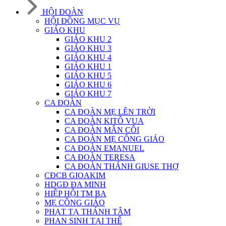
HỘI ĐOÀN
HỘI ĐỒNG MỤC VỤ
GIÁO KHU
GIÁO KHU 2
GIÁO KHU 3
GIÁO KHU 4
GIÁO KHU 1
GIÁO KHU 5
GIÁO KHU 6
GIÁO KHU 7
CA ĐOÀN
CA ĐOÀN MẸ LÊN TRỜI
CA ĐOÀN KITÔ VUA
CA ĐOÀN MÂN CÔI
CA ĐOÀN MẸ CÔNG GIÁO
CA ĐOÀN EMANUEL
CA ĐOÀN TERESA
CA ĐOÀN THÁNH GIUSE THỢ
CĐCB GIOAKIM
HDGĐ ĐA MINH
HIỆP HỘI TM BA
MẸ CÔNG GIÁO
PHẠT TẠ THÁNH TÂM
PHAN SINH TẠI THẾ