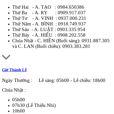
Thứ Hai - A. TẠO :
0984.650386
Thứ Ba - A. RỴ :
0909.917.037
Thứ Tư - A. VINH :
0937.000.231
Thứ Năm - A. BÌNH :
0918.749.937
Thứ Sáu - A. LUẬT :
0903.335.954
Thứ Bảy - A. HIẾU :
0908.202.558
Chúa Nhật - C. HIỀN (Buổi sáng):
0931.887.305
và C. LAN (Buổi chiều):
0903.383.281
Giờ Thánh Lễ
Ngày Thường : Lễ sáng: 05h00 - Lễ chiều: 18h00
Chúa Nhật :
05h00
07h30 (Lễ Thiếu Nhi)
10h00