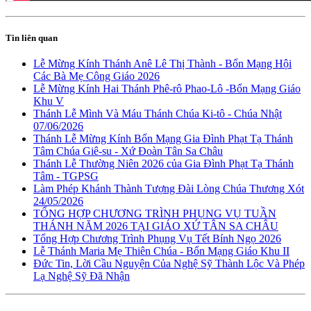
Tin liên quan
Lễ Mừng Kính Thánh Anê Lê Thị Thành - Bổn Mạng Hội
Các Bà Mẹ Công Giáo 2026
Lễ Mừng Kính Hai Thánh Phê-rô Phao-Lô -Bổn Mạng Giáo
Khu V
Thánh Lễ Mình Và Máu Thánh Chúa Ki-tô - Chúa Nhật
07/06/2026
Thánh Lễ Mừng Kính Bổn Mạng Gia Đình Phạt Tạ Thánh
Tâm Chúa Giê-su - Xứ Đoàn Tân Sa Châu
Thánh Lễ Thường Niên 2026 của Gia Đình Phạt Tạ Thánh
Tâm - TGPSG
Làm Phép Khánh Thành Tượng Đài Lòng Chúa Thương Xót
24/05/2026
TỔNG HỢP CHƯƠNG TRÌNH PHỤNG VỤ TUẦN
THÁNH NĂM 2026 TẠI GIÁO XỨ TÂN SA CHÂU
Tổng Hợp Chương Trình Phụng Vụ Tết Bính Ngọ 2026
Lễ Thánh Maria Mẹ Thiên Chúa - Bổn Mạng Giáo Khu II
Đức Tin, Lời Cầu Nguyện Của Nghệ Sỹ Thành Lộc Và Phép
Lạ Nghệ Sỹ Đã Nhận