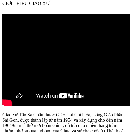
GIỚI THIỆU GIÁO XỨ
Giáo xứ Tân Sa Châu thuộc Giáo Hạt Chí Hòa, Tổng Giáo Phận
Sài Gòn, được thành lập từ năm 1954 và xây dựng cho đến năm
1964/65 nhà thờ mới hoàn chỉnh, dù trải qua nhiều thăng trầm
nhưng nhờ sự quan phòng của Chúa và sự che chở của Thánh cả