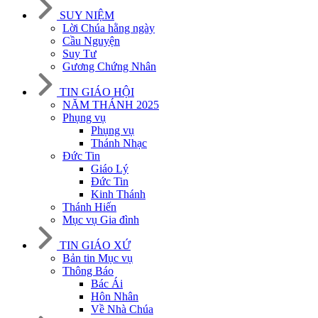
SUY NIỆM
Lời Chúa hằng ngày
Cầu Nguyện
Suy Tư
Gương Chứng Nhân
TIN GIÁO HỘI
NĂM THÁNH 2025
Phụng vụ
Phụng vụ
Thánh Nhạc
Đức Tin
Giáo Lý
Đức Tin
Kinh Thánh
Thánh Hiến
Mục vụ Gia đình
TIN GIÁO XỨ
Bản tin Mục vụ
Thông Báo
Bác Ái
Hôn Nhân
Về Nhà Chúa