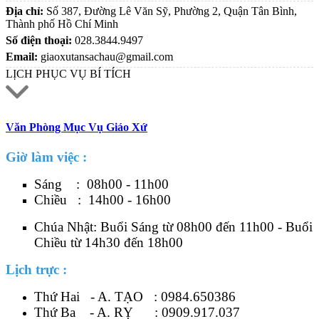
Địa chỉ:
Số 387, Đường Lê Văn Sỹ, Phường 2, Quận Tân Bình,
Thành phố Hồ Chí Minh
Số điện thoại:
028.3844.9497
Email:
giaoxutansachau@gmail.com
LỊCH PHỤC VỤ BÍ TÍCH
Văn Phòng Mục Vụ Giáo Xứ
Giờ làm việc :
Sáng : 08h00 - 11h00
Chiều : 14h00 - 16h00
Chúa Nhật: Buổi Sáng từ 08h00 đến 11h00 - Buổi
Chiều từ 14h30 đến 18h00
Lịch trực :
Thứ Hai - A. TẠO :
0984.650386
Thứ Ba - A. RỴ :
0909.917.037