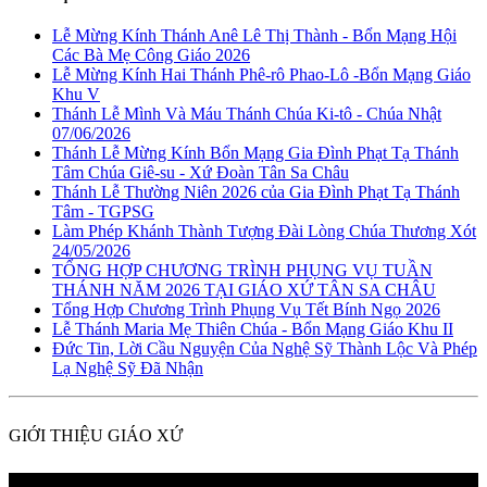
Lễ Mừng Kính Thánh Anê Lê Thị Thành - Bổn Mạng Hội
Các Bà Mẹ Công Giáo 2026
Lễ Mừng Kính Hai Thánh Phê-rô Phao-Lô -Bổn Mạng Giáo
Khu V
Thánh Lễ Mình Và Máu Thánh Chúa Ki-tô - Chúa Nhật
07/06/2026
Thánh Lễ Mừng Kính Bổn Mạng Gia Đình Phạt Tạ Thánh
Tâm Chúa Giê-su - Xứ Đoàn Tân Sa Châu
Thánh Lễ Thường Niên 2026 của Gia Đình Phạt Tạ Thánh
Tâm - TGPSG
Làm Phép Khánh Thành Tượng Đài Lòng Chúa Thương Xót
24/05/2026
TỔNG HỢP CHƯƠNG TRÌNH PHỤNG VỤ TUẦN
THÁNH NĂM 2026 TẠI GIÁO XỨ TÂN SA CHÂU
Tổng Hợp Chương Trình Phụng Vụ Tết Bính Ngọ 2026
Lễ Thánh Maria Mẹ Thiên Chúa - Bổn Mạng Giáo Khu II
Đức Tin, Lời Cầu Nguyện Của Nghệ Sỹ Thành Lộc Và Phép
Lạ Nghệ Sỹ Đã Nhận
GIỚI THIỆU GIÁO XỨ