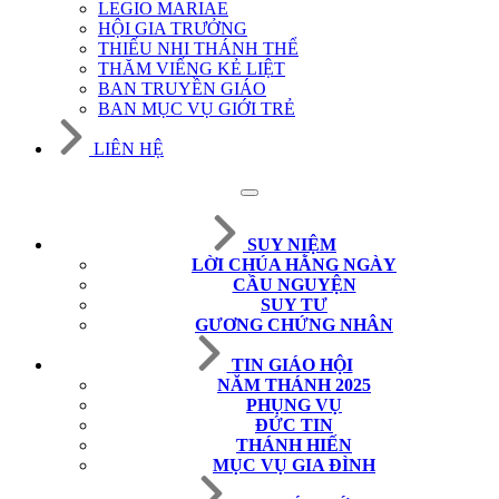
LEGIO MARIAE
HỘI GIA TRƯỞNG
THIẾU NHI THÁNH THỂ
THĂM VIẾNG KẺ LIỆT
BAN TRUYỀN GIÁO
BAN MỤC VỤ GIỚI TRẺ
LIÊN HỆ
SUY NIỆM
LỜI CHÚA HẰNG NGÀY
CẦU NGUYỆN
SUY TƯ
GƯƠNG CHỨNG NHÂN
TIN GIÁO HỘI
NĂM THÁNH 2025
PHỤNG VỤ
ĐỨC TIN
THÁNH HIẾN
MỤC VỤ GIA ĐÌNH