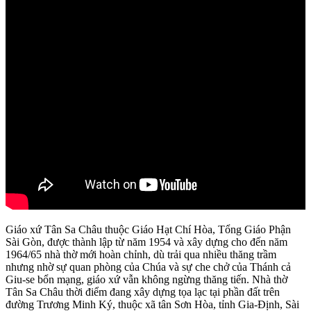
Giáo xứ Tân Sa Châu thuộc Giáo Hạt Chí Hòa, Tổng Giáo Phận
Sài Gòn, được thành lập từ năm 1954 và xây dựng cho đến năm
1964/65 nhà thờ mới hoàn chỉnh, dù trải qua nhiều thăng trầm
nhưng nhờ sự quan phòng của Chúa và sự che chở của Thánh cả
Giu-se bổn mạng, giáo xứ vẫn không ngừng thăng tiến. Nhà thờ
Tân Sa Châu thời điểm đang xây dựng tọa lạc tại phần đất trên
đường Trương Minh Ký, thuộc xã tân Sơn Hòa, tỉnh Gia-Định, Sài