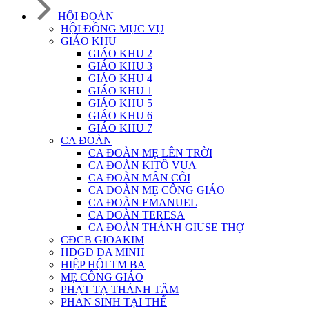
HỘI ĐOÀN
HỘI ĐỒNG MỤC VỤ
GIÁO KHU
GIÁO KHU 2
GIÁO KHU 3
GIÁO KHU 4
GIÁO KHU 1
GIÁO KHU 5
GIÁO KHU 6
GIÁO KHU 7
CA ĐOÀN
CA ĐOÀN MẸ LÊN TRỜI
CA ĐOÀN KITÔ VUA
CA ĐOÀN MÂN CÔI
CA ĐOÀN MẸ CÔNG GIÁO
CA ĐOÀN EMANUEL
CA ĐOÀN TERESA
CA ĐOÀN THÁNH GIUSE THỢ
CĐCB GIOAKIM
HDGĐ ĐA MINH
HIỆP HỘI TM BA
MẸ CÔNG GIÁO
PHẠT TẠ THÁNH TÂM
PHAN SINH TẠI THẾ