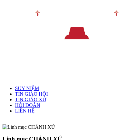
Menu chính
SUY NIỆM
TIN GIÁO HỘI
TIN GIÁO XỨ
HỘI ĐOÀN
LIÊN HỆ
Linh mục quản xứ
Linh mục CHÁNH XỨ