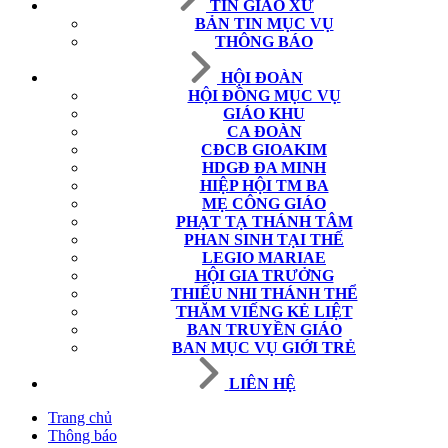
TIN GIÁO XỨ
BẢN TIN MỤC VỤ
THÔNG BÁO
HỘI ĐOÀN
HỘI ĐỒNG MỤC VỤ
GIÁO KHU
CA ĐOÀN
CĐCB GIOAKIM
HDGĐ ĐA MINH
HIỆP HỘI TM BA
MẸ CÔNG GIÁO
PHẠT TẠ THÁNH TÂM
PHAN SINH TẠI THẾ
LEGIO MARIAE
HỘI GIA TRƯỞNG
THIẾU NHI THÁNH THỂ
THĂM VIẾNG KẺ LIỆT
BAN TRUYỀN GIÁO
BAN MỤC VỤ GIỚI TRẺ
LIÊN HỆ
Trang chủ
Thông báo