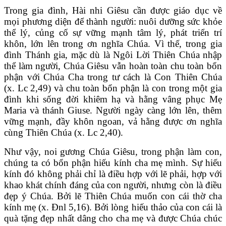
Trong gia đình, Hài nhi Giêsu cần được giáo dục về
mọi phương diện để thành người: nuôi dưỡng sức khỏe
thể lý, củng cố sự vững mạnh tâm lý, phát triển trí
khôn, lớn lên trong ơn nghĩa Chúa. Vì thế, trong gia
đình Thánh gia, mặc dù là Ngôi Lời Thiên Chúa nhập
thể làm người, Chúa Giêsu vẫn hoàn toàn chu toàn bổn
phận với Chúa Cha trong tư cách là Con Thiên Chúa
(x. Lc 2,49) và chu toàn bổn phận là con trong một gia
đình khi sống đời khiêm hạ và hằng vâng phục Mẹ
Maria và thánh Giuse. Người ngày càng lớn lên, thêm
vững mạnh, đầy khôn ngoan, vả hằng được ơn nghĩa
cùng Thiên Chúa (x. Lc 2,40).
Như vậy, noi gương Chúa Giêsu, trong phận làm con,
chúng ta có bổn phận hiếu kính cha mẹ mình. Sự hiếu
kính đó không phải chỉ là điều hợp với lẽ phải, hợp với
khao khát chính đáng của con người, nhưng còn là điều
đẹp ý Chúa. Bởi lẽ Thiên Chúa muốn con cái thờ cha
kính mẹ (x. Đnl 5,16). Bởi lòng hiếu thảo của con cái là
quà tặng đẹp nhất dâng cho cha mẹ và được Chúa chúc