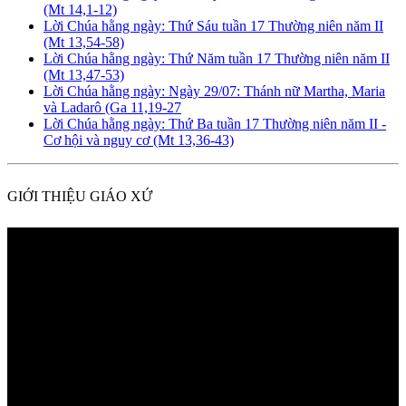
(Mt 14,1-12)
Lời Chúa hằng ngày: Thứ Sáu tuần 17 Thường niên năm II
(Mt 13,54-58)
Lời Chúa hằng ngày: Thứ Năm tuần 17 Thường niên năm II
(Mt 13,47-53)
Lời Chúa hằng ngày: Ngày 29/07: Thánh nữ Martha, Maria
và Ladarô (Ga 11,19-27
Lời Chúa hằng ngày: Thứ Ba tuần 17 Thường niên năm II -
Cơ hội và nguy cơ (Mt 13,36-43)
GIỚI THIỆU GIÁO XỨ