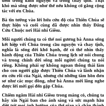
đêm trong kinh nguyện và trong chay tịnh. Thật
khó mà sống được như thế nếu không cố gắng cộng
tác với ơn Chúa.
Bà tin tưởng vào lời hứa cứu độ của Thiên Chúa sẽ
thực hiện và cuối cùng đã được nhìn thấy Đấng
Cứu Chuộc nơi Hài nhi Giêsu.
Mỗi người chúng ta có thể noi gương bà Anna sống
kết hiệp với Chúa trong cầu nguyện và chay tịnh,
nghĩa là sống đời khổ hạnh, để có thể nhìn thấy
hành động của Thiên Chúa trong lịch sử nói chung
và trong chính đời sống mỗi ngừơi chúng ta nói
riêng. Không phải sự không ngoan thông thái làm
cho con người gặp được Thiên Chúa và lãnh nhận
ơn cứu rỗi của Ngài, nhưng chỉ những tâm hồn đơn
sơ như các mục đồng, như bà Anna mới lắng nghe
được lời mời gọi đến gặp Chúa.
Chiêm ngắm Hài nhi Giêsu trong máng cỏ, chúng ta
hãy xin Ngài ban cho ánh sáng và sức mạnh hầu
diệt trừ mọi ảnh hưởng của thế gian và chân thành