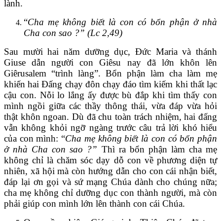
lành.
“
Cha mẹ không biết là con có bổn phận ở nhà
Cha con sao ?” (Lc 2,49)
Sau mười hai năm dưỡng dục, Đức Maria và thánh
Giuse dẫn người con Giêsu nay đã lớn khôn lên
Giêrusalem “trình làng”. Bổn phận làm cha làm mẹ
khiến hai Đấng chạy đôn chạy đáo tìm kiếm khi thất lạc
cậu con. Nỗi lo lắng ấy được bù đắp khi tìm thấy con
mình ngồi giữa các thầy thông thái, vừa đáp vừa hỏi
thật khôn ngoan. Dù đã chu toàn trách nhiệm, hai đấng
vẫn không khỏi ngỡ ngàng trước câu trả lời khó hiểu
của con mình: “
Cha mẹ không
biết là con có bổn phận
ở nhà Cha con sao ?”
Thì ra bổn phận làm cha mẹ
không chỉ là chăm sóc dạy dỗ con về phương diện tự
nhiên, xã hội mà còn hướng dẫn cho con cái nhận biết,
đáp lại ơn gọi và sứ mạng Chúa dành cho chúng nữa;
cha mẹ không chỉ dưỡng dục con thành người, mà còn
phải giúp con mình lớn lên thành con cái Chúa.