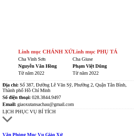
Linh mục CHÁNH XỨ
Linh mục PHỤ TÁ
Cha Vinh Sơn
Cha Giuse
Nguyễn Văn Hồng
Phạm Việt Dũng
Từ năm 2022
Từ năm 2022
Địa chỉ:
Số 387, Đường Lê Văn Sỹ, Phường 2, Quận Tân Bình,
Thành phố Hồ Chí Minh
Số điện thoại:
028.3844.9497
Email:
giaoxutansachau@gmail.com
LỊCH PHỤC VỤ BÍ TÍCH
Văn Phòng Mục Vụ Giáo Xứ