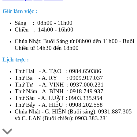
Giờ làm việc :
Sáng : 08h00 - 11h00
Chiều : 14h00 - 16h00
Chúa Nhật: Buổi Sáng từ 08h00 đến 11h00 - Buổi
Chiều từ 14h30 đến 18h00
Lịch trực :
Thứ Hai - A. TẠO :
0984.650386
Thứ Ba - A. RỴ :
0909.917.037
Thứ Tư - A. VINH :
0937.000.231
Thứ Năm - A. BÌNH :
0918.749.937
Thứ Sáu - A. LUẬT :
0903.335.954
Thứ Bảy - A. HIẾU :
0908.202.558
Chúa Nhật - C. HIỀN (Buổi sáng):
0931.887.305
và C. LAN (Buổi chiều):
0903.383.281