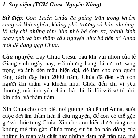
1. Suy niệm (TGM Giuse Nguyễn Năng)
Sứ điệp
: Con Thiên Chúa đã giáng trần trong khiêm
cung và khó nghèo, không phô trương và hào nhoáng.
Vì vậy chỉ những tâm hồn nhỏ bé đơn sơ, thành kính
chay tịnh và âm thầm cầu nguyện như bà tiên tri Anna
mới dễ dàng gặp Chúa.
Cầu nguyện
: Lạy Chúa Giêsu, bầu khí vui nhộn của lễ
Giáng sinh ngày nay, với những hang đá rực rỡ, sang
trọng và ánh đèn mầu hiện đại, dễ làm cho con quên
rằng cách đây hơn 2000 năm, Chúa đã đến với con
người âm thầm và khiêm nhu. Chúa đến chỉ vì yêu
thương, mà tình yêu chân thật thì đi đôi với sự tế nhị,
kín đáo, và thâm trầm.
Xin Chúa cho con biết noi gương bà tiên tri Anna, suốt
cuộc đời âm thầm liên lỉ cầu nguyện, để con có thể gặp
gỡ và chúc tụng Chúa. Xin cho con hiểu được rằng con
không thể tìm gặp Chúa trong sự ồn ào náo động của
những lo toan vật chất hay những đam mê trần tục, mà