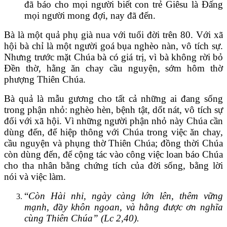
đã báo cho mọi người biết con trẻ Giêsu là Đấng
mọi người mong đợi, nay đã đến.
Bà là một quả phụ già nua với tuổi đời trên 80. Với xã
hội bà chỉ là một người goá bụa nghèo nàn, vô tích sự.
Nhưng trước mặt Chúa bà có giá trị, vì bà không rời bỏ
Đền thờ, hằng ăn chay cầu nguyện, sớm hôm thờ
phượng Thiên Chúa.
Bà quả là mẫu gương cho tất cả những ai đang sống
trong phận nhỏ: nghèo hèn, bệnh tật, dốt nát, vô tích sự
đối với xã hội. Vì những người phận nhỏ này Chúa cần
dùng đến, để hiệp thông với Chúa trong việc ăn chay,
cầu nguyện và phụng thờ Thiên Chúa; đồng thời Chúa
còn dùng đến, để cộng tác vào công việc loan báo Chúa
cho tha nhân bằng chứng tích của đời sống, bằng lời
nói và việc làm.
“
Còn Hài nhi, ngày càng lớn lên, thêm vững
mạnh, đầy khôn ngoan, và hằng được ơn nghĩa
cùng Thiên Chúa” (Lc 2,40).