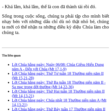
- Khá lắm, khá lắm, thế là con đã thành tài rồi đó.
Sống trong cuộc sống, chúng ta phải tập cho mình biết
nhạy bén với những dấu chỉ dù nó thật nhỏ bé, chúng
ta mới có thể nhận ra những điều kỳ diệu Chúa làm cho
chúng ta.
Tin liên quan
Lời Chúa hằng ngày: Ngày 06/08: Chúa Giêsu Hiển Dung
năm A - Đến với Chúa (Mt 17,1-9)
Lời Chúa hằng ngày: Thứ Tư tuần 18 Thường niên năm II
(Mt 15,21-28)
Lời Chúa hằng ngày: Thứ Ba tuần 18 Thường niên năm II -
Sa mạc trong đời thường (Mt 14,22-36)
Lời Chúa hằng ngày: Thứ Hai tuần 18 Thường niên năm II
(Mt 14,13-21)
Lời Chúa hằng ngày: Chúa nhật 18 Thường niên năm A (Mt
14,13-21)
Lời Chúa hằng ngày: Thứ Bảy tuần 17 Thường niên năm II