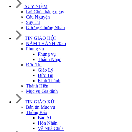
SUY NIỆM
Lời Chúa hằng ngày
Cầu Nguyện
Suy Tư
Gương Chứng Nhân
TIN GIÁO HỘI
NĂM THÁNH 2025
Phụng vụ
Phụng vụ
Thánh Nhạc
Đức Tin
Giáo Lý
Đức Tin
Kinh Thánh
Thánh Hiến
Mục vụ Gia đình
TIN GIÁO XỨ
Bản tin Mục vụ
Thông Báo
Bác Ái
Hôn Nhân
Về Nhà Chúa