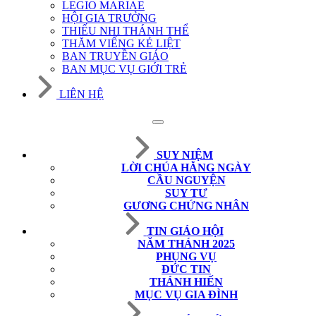
LEGIO MARIAE
HỘI GIA TRƯỞNG
THIẾU NHI THÁNH THỂ
THĂM VIẾNG KẺ LIỆT
BAN TRUYỀN GIÁO
BAN MỤC VỤ GIỚI TRẺ
LIÊN HỆ
SUY NIỆM
LỜI CHÚA HẰNG NGÀY
CẦU NGUYỆN
SUY TƯ
GƯƠNG CHỨNG NHÂN
TIN GIÁO HỘI
NĂM THÁNH 2025
PHỤNG VỤ
ĐỨC TIN
THÁNH HIẾN
MỤC VỤ GIA ĐÌNH