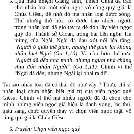
Qua mầu nhiệm Giáng sinh, Thiên Chúa đã trao
cho nhân loại một viên ngọc vô cùng quý giá, là
Chúa Giêsu, để nhờ đó mà nhân loại được sống.
Thế nhưng thử hỏi: có được bao nhiêu người
trong nhân loại đã giơ tay ra để đón lấy viên ngọc
quý đó. Thánh sử Gioan, trong bài tiền ngôn Tin
mừng của Ngài, Ngài đã đau xót nói lên rằng:
“
Người ở giữa thế gian, nhưng thế gian lại không
nhận biết Ngài (Ga 1,10).
Và còn hơn thế nữa:
“
Người đã đến nhà mình, nhưng người nhà chẳng
chịu đón nhận Người” (Ga 1,11).
Chính vì thế
“Ngài đã đến, nhưng Ngài lại phải ra đi”.
Tại sao nhân loại đã có thái độ như vậy ? Thưa, chỉ vì
nhân loại chưa nhận biết giá trị của viên ngọc quý
Giêsu. Chính vì thế mà nhiều người đã đi chọn cho
mình những viên ngọc giả hiệu là danh vọng, lạc thú,
giàu sang, chức quyền thay vì chọn viên ngọc thật, vô
cùng qui giá là Chúa Giêsu.
Truyện
: Chọn viên ngọc quý