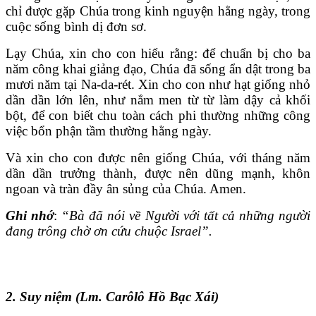
chỉ được gặp Chúa trong kinh nguyện hằng ngày, trong
cuộc sống bình dị đơn sơ.
Lạy Chúa, xin cho con hiểu rằng: để chuẩn bị cho ba
năm công khai giảng đạo, Chúa đã sống ẩn dật trong ba
mươi năm tại Na-da-rét. Xin cho con như hạt giống nhỏ
dần dần lớn lên, như nắm men từ từ làm dậy cả khối
bột, để con biết chu toàn cách phi thường những công
việc bổn phận tầm thường hằng ngày.
Và xin cho con được nên giống Chúa, với tháng năm
dần dần trưởng thành, được nên dũng mạnh, khôn
ngoan và tràn đầy ân sủng của Chúa. Amen.
Ghi nhớ
:
“Bà đã nói về Người với tất cả những người
đang trông chờ ơn cứu chuộc Israel”.
2. Suy niệm (Lm. Carôlô Hồ Bạc Xái)