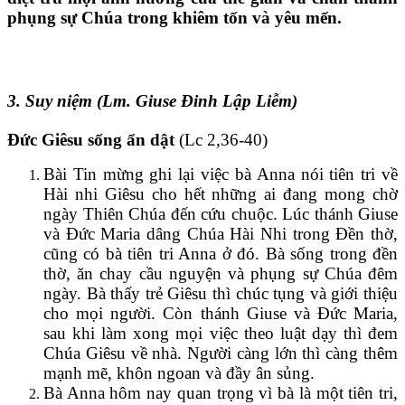
phụng sự Chúa trong khiêm tốn và yêu mến.
3.
Suy niệm (Lm. Giuse Đinh Lập Liễm)
Đức Giêsu sống ẩn dật
(Lc 2,36-40)
Bài Tin mừng ghi lại việc bà Anna nói tiên tri về
Hài nhi Giêsu cho hết những ai đang mong chờ
ngày Thiên Chúa đến cứu chuộc. Lúc thánh Giuse
và Đức Maria dâng Chúa Hài Nhi trong Đền thờ,
cũng có bà tiên tri Anna ở đó. Bà sống trong đền
thờ, ăn chay cầu nguyện và phụng sự Chúa đêm
ngày. Bà thấy trẻ Giêsu thì chúc tụng và giới thiệu
cho mọi người. Còn thánh Giuse và Đức Maria,
sau khi làm xong mọi việc theo luật dạy thì đem
Chúa Giêsu về nhà. Người càng lớn thì càng thêm
mạnh mẽ, khôn ngoan và đầy ân sủng.
Bà Anna hôm nay quan trọng vì bà là một tiên tri,