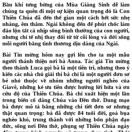
Bầu khí tưng bừng của Mùa Giáng Sinh dễ làm
chúng ta quên đi một sự kiện quan trọng đó là Con
Thiên Chúa đã đến thế gian một cách hết sức nhẹ
nhàng, êm thắm. Ngài không đến để phút chốc làm
đảo lộn tất cả nhịp sống bình thường của con người,
nhưng chỉ tế nhị thay đổi từ từ cõi lòng và đời sống
mỗi người bằng tình thương dịu dàng của Ngài.
Bài Tin mừng hôm nay gợi lên cho ta một mẫu
người thánh thiện nơi bà Anna. Tác giả Tin mừng
theo thánh Luca gọi bà là một tiên tri, nhưng theo ý
kiến các nhà chú giải thì bà chỉ là một người đơn sơ
bé nhỏ thuộc về nhóm những người nghèo của
Giavê, những kẻ ưu tiên được hưởng lời hứa và ơn
cứu độ của Thiên Chúa. Bà chỉ xuất hiện một lần
trong biến cố dâng Chúa vào Đền thờ. Dung mạo
bà được mô tả bằng những chi tiết đơn sơ nhưng
thật quan trọng: bà đã được 84 tuổi đời, goá bụa
nghèo khó, trung thành với những bổn phận đạo
đức, sống nơi Đền thờ, phụng sự Thiên Chúa ngày