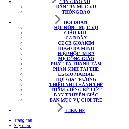
TIN GIÁO XỨ
BẢN TIN MỤC VỤ
THÔNG BÁO
HỘI ĐOÀN
HỘI ĐỒNG MỤC VỤ
GIÁO KHU
CA ĐOÀN
CĐCB GIOAKIM
HDGĐ ĐA MINH
HIỆP HỘI TM BA
MẸ CÔNG GIÁO
PHẠT TẠ THÁNH TÂM
PHAN SINH TẠI THẾ
LEGIO MARIAE
HỘI GIA TRƯỞNG
THIẾU NHI THÁNH THỂ
THĂM VIẾNG KẺ LIỆT
BAN TRUYỀN GIÁO
BAN MỤC VỤ GIỚI TRẺ
LIÊN HỆ
Trang chủ
Suy niệm