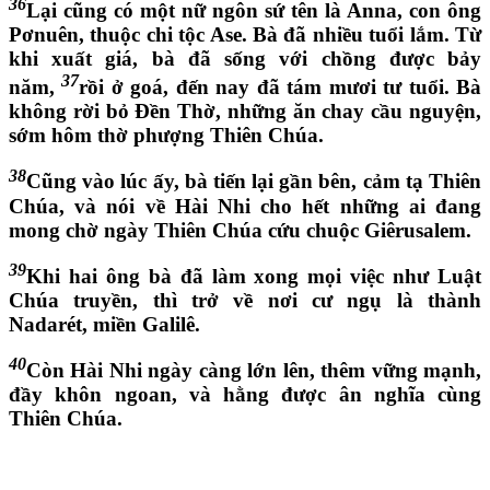
36
Lại cũng có một nữ ngôn sứ tên là Anna, con ông
Pơnuên, thuộc chi tộc Ase. Bà đã nhiều tuổi lắm. Từ
khi xuất giá, bà đã sống với chồng được bảy
37
năm,
rồi ở goá, đến nay đã tám mươi tư tuổi. Bà
không rời bỏ Đền Thờ, những ăn chay cầu nguyện,
sớm hôm thờ phượng Thiên Chúa.
38
Cũng vào lúc ấy, bà tiến lại gần bên, cảm tạ Thiên
Chúa, và nói về Hài Nhi cho hết những ai đang
mong chờ ngày Thiên Chúa cứu chuộc Giêrusalem.
39
Khi hai ông bà đã làm xong mọi việc như Luật
Chúa truyền, thì trở về nơi cư ngụ là thành
Nadarét, miền Galilê.
40
Còn Hài Nhi ngày càng lớn lên, thêm vững mạnh,
đầy khôn ngoan, và hằng được ân nghĩa cùng
Thiên Chúa.