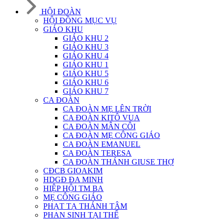
HỘI ĐOÀN
HỘI ĐỒNG MỤC VỤ
GIÁO KHU
GIÁO KHU 2
GIÁO KHU 3
GIÁO KHU 4
GIÁO KHU 1
GIÁO KHU 5
GIÁO KHU 6
GIÁO KHU 7
CA ĐOÀN
CA ĐOÀN MẸ LÊN TRỜI
CA ĐOÀN KITÔ VUA
CA ĐOÀN MÂN CÔI
CA ĐOÀN MẸ CÔNG GIÁO
CA ĐOÀN EMANUEL
CA ĐOÀN TERESA
CA ĐOÀN THÁNH GIUSE THỢ
CĐCB GIOAKIM
HDGĐ ĐA MINH
HIỆP HỘI TM BA
MẸ CÔNG GIÁO
PHẠT TẠ THÁNH TÂM
PHAN SINH TẠI THẾ