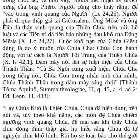
xưng của ông Phêrô. Người cũng cho thấy rằng, để
“vào trong vinh quang của Người” (Lc 24,26), Người
phải đi qua thập giá tại Giêrusalem. Ông Môsê và ông
Êlia đã thấy vinh quang của Thiên Chúa trên núi; Lề
luật và các Tiên tri đã tiên báo những đau khổ của Đấng
Mêsia [X. Lc 24,27]. Cuộc khổ nạn của Chúa Giêsu
đúng là do ý muốn của Chúa Cha: Chúa Con hành
động với tư cách là Người Tôi Trung của Thiên Chúa
[X. Is 42,1]. Đám mây nói lên sự hiện diện của Chúa
Thánh Thần: “Cả Ba Ngôi cùng xuất hiện, Chúa Cha
trong tiếng nói, Chúa Con trong nhân tính của mình,
Chúa Thánh Thần trong đám mây sáng chói” [Thánh
Tôma Aquinô, Summa theologiae, III, q. 45, a. 4, ad 2:
Ed. Leon. 11, 433]:
“Lạy Chúa Kitô là Thiên Chúa, Chúa đã hiển dung trên
núi và, tùy theo khả năng, các môn đệ Chúa chiêm
ngưỡng vinh quang Chúa, để mai sau khi thấy Chúa
chịu đóng đinh thập giá, họ hiểu rằng Chúa đã tự
nguyện chịu khổ hình. Rồi họ sẽ loan báo cho thế giới