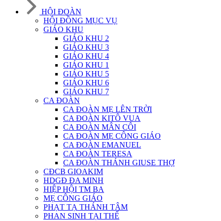
HỘI ĐOÀN
HỘI ĐỒNG MỤC VỤ
GIÁO KHU
GIÁO KHU 2
GIÁO KHU 3
GIÁO KHU 4
GIÁO KHU 1
GIÁO KHU 5
GIÁO KHU 6
GIÁO KHU 7
CA ĐOÀN
CA ĐOÀN MẸ LÊN TRỜI
CA ĐOÀN KITÔ VUA
CA ĐOÀN MÂN CÔI
CA ĐOÀN MẸ CÔNG GIÁO
CA ĐOÀN EMANUEL
CA ĐOÀN TERESA
CA ĐOÀN THÁNH GIUSE THỢ
CĐCB GIOAKIM
HDGĐ ĐA MINH
HIỆP HỘI TM BA
MẸ CÔNG GIÁO
PHẠT TẠ THÁNH TÂM
PHAN SINH TẠI THẾ