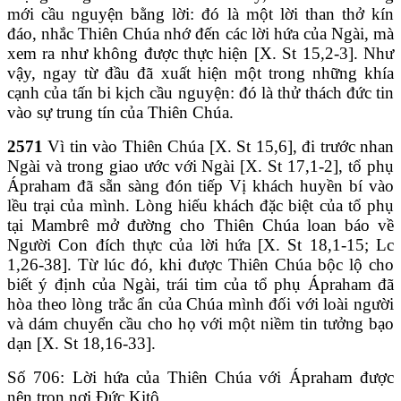
mới cầu nguyện bằng lời: đó là một lời than thở kín
đáo, nhắc Thiên Chúa nhớ đến các lời hứa của Ngài, mà
xem ra như không được thực hiện [X. St 15,2-3]. Như
vậy, ngay từ đầu đã xuất hiện một trong những khía
cạnh của tấn bi kịch cầu nguyện: đó là thử thách đức tin
vào sự trung tín của Thiên Chúa.
2571
Vì tin vào Thiên Chúa [X. St 15,6], đi trước nhan
Ngài và trong giao ước với Ngài [X. St 17,1-2], tổ phụ
Ápraham đã sẵn sàng đón tiếp Vị khách huyền bí vào
lều trại của mình. Lòng hiếu khách đặc biệt của tổ phụ
tại Mambrê mở đường cho Thiên Chúa loan báo về
Người Con đích thực của lời hứa [X. St 18,1-15; Lc
1,26-38]. Từ lúc đó, khi được Thiên Chúa bộc lộ cho
biết ý định của Ngài, trái tim của tổ phụ Ápraham đã
hòa theo lòng trắc ẩn của Chúa mình đối với loài người
và dám chuyển cầu cho họ với một niềm tin tưởng bạo
dạn [X. St 18,16-33].
Số 706: Lời hứa của Thiên Chúa với Ápraham được
nên trọn nơi Đức Kitô