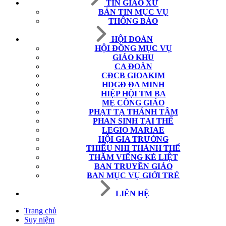
TIN GIÁO XỨ
BẢN TIN MỤC VỤ
THÔNG BÁO
HỘI ĐOÀN
HỘI ĐỒNG MỤC VỤ
GIÁO KHU
CA ĐOÀN
CĐCB GIOAKIM
HDGĐ ĐA MINH
HIỆP HỘI TM BA
MẸ CÔNG GIÁO
PHẠT TẠ THÁNH TÂM
PHAN SINH TẠI THẾ
LEGIO MARIAE
HỘI GIA TRƯỞNG
THIẾU NHI THÁNH THỂ
THĂM VIẾNG KẺ LIỆT
BAN TRUYỀN GIÁO
BAN MỤC VỤ GIỚI TRẺ
LIÊN HỆ
Trang chủ
Suy niệm