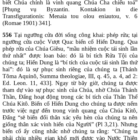
biết Chúa chính là vinh quang Chúa Cha chiếu toả”
[Phụng vụ Byzantin. Kontakion in die
Transfigurationis: Menaia tou olou eniautou, v. 6
(Romae 1901) 341].
556
Tại ngưỡng cửa đời sống công khai: phép rửa; tại
ngưỡng cửa cuộc Vượt Qua: biến cố Hiển Dung. Qua
phép rửa của Chúa Giêsu, “mầu nhiệm cuộc tái sinh lần
thứ nhất” được loan báo: đó là bí tích Rửa Tội của
chúng ta; Hiển Dung là “bí tích của cuộc tái sinh lần thứ
hai”: đó là sự phục sinh riêng của chúng ta [Thánh
Tôma Aquinô, Summa theologiae, III, q. 45, a. 4, ad 2:
Ed. Leon. 11, 433]. Ngay từ bây giờ, chúng ta được
tham dự vào sự phục sinh của Chúa, nhờ Chúa Thánh
Thần, Đấng hoạt động trong các bí tích của Thân Thể
Chúa Kitô. Biến cố Hiển Dung cho chúng ta được nếm
trước việc ngự đến trong vinh quang của Chúa Kitô,
Đấng “sẽ biến đổi thân xác yếu hèn của chúng ta nên
giống thân xác vinh hiển của Người” (Pl 3,21). Nhưng
biến cố ấy cũng nhắc nhở chúng ta rằng: “Chúng ta
phải chịu nhiều gian khổ mới được vào Nước Thiên