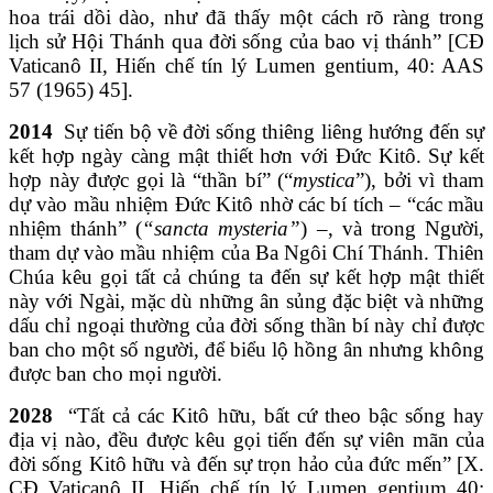
hoa trái dồi dào, như đã thấy một cách rõ ràng trong
lịch sử Hội Thánh qua đời sống của bao vị thánh” [CĐ
Vaticanô II, Hiến chế tín lý Lumen gentium, 40: AAS
57 (1965) 45].
2014
Sự tiến bộ về đời sống thiêng liêng hướng đến sự
kết hợp ngày càng mật thiết hơn với Đức Kitô. Sự kết
hợp này được gọi là “thần bí” (“
mystica
”), bởi vì tham
dự vào mầu nhiệm Đức Kitô nhờ các bí tích – “các mầu
nhiệm thánh” (
“sancta mysteria”
) –, và trong Người,
tham dự vào mầu nhiệm của Ba Ngôi Chí Thánh. Thiên
Chúa kêu gọi tất cả chúng ta đến sự kết hợp mật thiết
này với Ngài, mặc dù những ân sủng đặc biệt và những
dấu chỉ ngoại thường của đời sống thần bí này chỉ được
ban cho một số người, để biểu lộ hồng ân nhưng không
được ban cho mọi người.
2028
“Tất cả các Kitô hữu, bất cứ theo bậc sống hay
địa vị nào, đều được kêu gọi tiến đến sự viên mãn của
đời sống Kitô hữu và đến sự trọn hảo của đức mến” [X.
CĐ Vaticanô II, Hiến chế tín lý Lumen gentium 40: