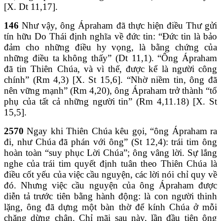
[X. Dt 11,17].
146
Như vậy, ông Ápraham đã thực hiện điều Thư gửi
tín hữu Do Thái định nghĩa về đức tin: “Đức tin là bảo
đảm cho những điều hy vọng, là bằng chứng của
những điều ta không thấy” (Dt 11,1). “Ông Ápraham
đã tin Thiên Chúa, và vì thế, được kể là người công
chính” (Rm 4,3) [X. St 15,6]. “Nhờ niềm tin, ông đã
nên vững mạnh” (Rm 4,20), ông Ápraham trở thành “tổ
phụ của tất cả những người tin” (Rm 4,11.18) [X. St
15,5].
2570
Ngay khi Thiên Chúa kêu gọi, “ông Ápraham ra
đi, như Chúa đã phán với ông” (St 12,4): trái tim ông
hoàn toàn “suy phục Lời Chúa”; ông vâng lời. Sự lắng
nghe của trái tim quyết định tuân theo Thiên Chúa là
điều cốt yếu của việc cầu nguyện, các lời nói chỉ quy về
đó. Nhưng việc cầu nguyện của ông Ápraham được
diễn tả trước tiên bằng hành động: là con người thinh
lặng, ông đã dựng một bàn thờ để kính Chúa ở mỗi
chặng dừng chân. Chỉ mãi sau này, lần đầu tiên ông