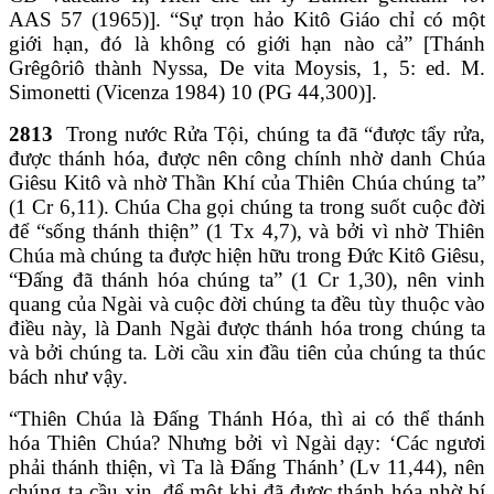
AAS 57 (1965)]. “Sự trọn hảo Kitô Giáo chỉ có một
giới hạn, đó là không có giới hạn nào cả” [Thánh
Grêgôriô thành Nyssa, De vita Moysis, 1, 5: ed. M.
Simonetti (Vicenza 1984) 10 (PG 44,300)].
2813
Trong nước Rửa Tội, chúng ta đã “được tẩy rửa,
được thánh hóa, được nên công chính nhờ danh Chúa
Giêsu Kitô và nhờ Thần Khí của Thiên Chúa chúng ta”
(1 Cr 6,11). Chúa Cha gọi chúng ta trong suốt cuộc đời
để “sống thánh thiện” (1 Tx 4,7), và bởi vì nhờ Thiên
Chúa mà chúng ta được hiện hữu trong Đức Kitô Giêsu,
“Đấng đã thánh hóa chúng ta” (1 Cr 1,30), nên vinh
quang của Ngài và cuộc đời chúng ta đều tùy thuộc vào
điều này, là Danh Ngài được thánh hóa trong chúng ta
và bởi chúng ta. Lời cầu xin đầu tiên của chúng ta thúc
bách như vậy.
“Thiên Chúa là Đấng Thánh Hóa, thì ai có thể thánh
hóa Thiên Chúa? Nhưng bởi vì Ngài dạy: ‘Các ngươi
phải thánh thiện, vì Ta là Đấng Thánh’ (Lv 11,44), nên
chúng ta cầu xin, để một khi đã được thánh hóa nhờ bí