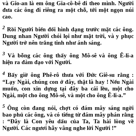
và Gio-an là em ông Gia-cô-bê đi theo mình. Người
đưa các ông đi riêng ra một chỗ, tới một ngọn núi
cao.
2
Rồi Người biến đổi hình dạng trước mặt các ông.
Dung nhan Người chói lọi như mặt trời, và y phục
Người trở nên trắng tinh như ánh sáng.
3
Và bỗng các ông thấy ông Mô-sê và ông Ê-li-a
hiện ra đàm đạo với Người.
4
Bấy giờ ông Phê-rô thưa với Đức Giê-su rằng :
“Lạy Ngài, chúng con ở đây, thật là hay ! Nếu Ngài
muốn, con xin dựng tại đây ba cái lều, một cho
Ngài, một cho ông Mô-sê, và một cho ông Ê-li-a.”
5
Ông còn đang nói, chợt có đám mây sáng ngời
bao phủ các ông, và có tiếng từ đám mây phán rằng
: “Đây là Con yêu dấu của Ta, Ta hài lòng về
Người. Các ngươi hãy vâng nghe lời Người !”