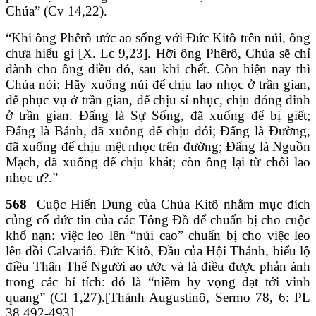
Chúa” (Cv 14,22).
“Khi ông Phêrô ước ao sống với Đức Kitô trên núi, ông
chưa hiểu gì [X. Lc 9,23]. Hỡi ông Phêrô, Chúa sẽ chỉ
dành cho ông điều đó, sau khi chết. Còn hiện nay thì
Chúa nói: Hãy xuống núi để chịu lao nhọc ở trần gian,
để phục vụ ở trần gian, để chịu sỉ nhục, chịu đóng đinh
ở trần gian. Đấng là Sự Sống, đã xuống để bị giết;
Đấng là Bánh, đã xuống để chịu đói; Đấng là Đường,
đã xuống để chịu mệt nhọc trên đường; Đấng là Nguồn
Mạch, đã xuống để chịu khát; còn ông lại từ chối lao
nhọc ư?.”
568
Cuộc Hiển Dung của Chúa Kitô nhằm mục đích
củng cố đức tin của các Tông Đồ để chuẩn bị cho cuộc
khổ nạn: việc leo lên “núi cao” chuẩn bị cho việc leo
lên đồi Calvariô. Đức Kitô, Đầu của Hội Thánh, biểu lộ
điều Thân Thể Người ao ước và là điều được phản ánh
trong các bí tích: đó là “niềm hy vọng đạt tới vinh
quang” (Cl 1,27).[Thánh Augustinô, Sermo 78, 6: PL
38,492-493]