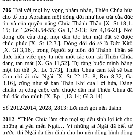
706
Trái với mọi hy vọng phàm nhân, Thiên Chúa hứa
cho tổ phụ Ápraham một dòng dõi như hoa trái của đức
tin và của quyền năng Chúa Thánh Thần [X. St 18,1-
15; Lc 1,26-38.54-55; Ga 1,12-13; Rm 4,16-21]. Nơi
dòng dõi của ông, mọi dân tộc trên mặt đất sẽ được
chúc phúc [X. St 12,3.]. Dòng dõi đó sẽ là Đức Kitô
[X. Gl 3,16], trong Người sự tuôn đổ Thánh Thần sẽ
thực hiện việc quy tụ nên một các con cái Thiên Chúa
đang tản mát [X. Ga 11,52]. Tự ràng buộc mình bằng
một lời thề [X. Lc 1,73], Thiên Chúa cam kết sẽ ban
Con chí ái của Ngài [X. St 22,17-18; Rm 8,32; Ga
3,16], cũng như sẽ ban Thần Khí của Lời hứa, Đấng
chuẩn bị công cuộc cứu chuộc dân mà Thiên Chúa đã
thủ đắc cho mình [X. Ep 1,13-14; Gl 3,14].
Số 2012-2014, 2028, 2813: Lời mời gọi nên thánh
2012
“Thiên Chúa làm cho mọi sự đều sinh lợi ích cho
những ai yêu mến Ngài… Vì những ai Ngài đã biết từ
trước, thì Ngài đã tiền định cho họ nên đồng hình đồng