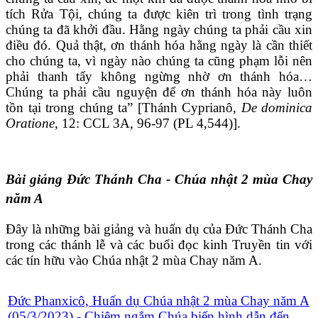
tích Rửa Tội, chúng ta được kiên trì trong tình trạng
chúng ta đã khởi đầu. Hằng ngày chúng ta phải cầu xin
điều đó. Quả thật, ơn thánh hóa hằng ngày là cần thiết
cho chúng ta, vì ngày nào chúng ta cũng phạm lỗi nên
phải thanh tẩy không ngừng nhờ ơn thánh hóa…
Chúng ta phải cầu nguyện để ơn thánh hóa này luôn
tồn tại trong chúng ta” [Thánh Cyprianô,
De dominica
Oratione
, 12: CCL 3A, 96-97 (PL 4,544)].
Bài giảng Đức Thánh Cha - Chúa nhật 2 mùa Chay
năm A
Đây là những bài giảng và huấn dụ của Đức Thánh Cha
trong các thánh lễ và các buổi đọc kinh Truyền tin với
các tín hữu vào Chúa nhật 2 mùa Chay năm A.
Đức Phanxicô, Huấn dụ Chúa nhật 2 mùa Chay năm A
(05/3/2023) - Chiêm ngắm Chúa biến hình dẫn đến