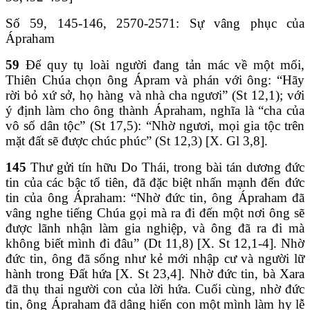
Số 59, 145-146, 2570-2571: Sự vâng phục của
Ápraham
59
Để quy tụ loài người đang tản mác về một mối,
Thiên Chúa chọn ông Ápram và phán với ông: “Hãy
rời bỏ xứ sở, họ hàng và nhà cha ngươi” (St 12,1); với
ý định làm cho ông thành Ápraham, nghĩa là “cha của
vô số dân tộc” (St 17,5): “Nhờ ngươi, mọi gia tộc trên
mặt đất sẽ được chúc phúc” (St 12,3) [X. Gl 3,8].
145
Thư gửi tín hữu Do Thái, trong bài tán dương đức
tin của các bậc tổ tiên, đã đặc biệt nhấn mạnh đến đức
tin của ông Ápraham: “Nhờ đức tin, ông Ápraham đã
vâng nghe tiếng Chúa gọi mà ra đi đến một nơi ông sẽ
được lãnh nhận làm gia nghiệp, và ông đã ra đi mà
không biết mình đi đâu” (Dt 11,8) [X. St 12,1-4]. Nhờ
đức tin, ông đã sống như kẻ mới nhập cư và người lữ
hành trong Đất hứa [X. St 23,4]. Nhờ đức tin, bà Xara
đã thụ thai người con của lời hứa. Cuối cùng, nhờ đức
tin, ông Ápraham đã dâng hiến con một mình làm hy lễ