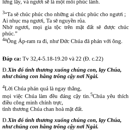
lừng lẫy, và ngươi sẽ là một mối phúc lành.
3
“Ta sẽ chúc phúc cho những ai chúc phúc cho ngươi ;
Ai nhục mạ ngươi, Ta sẽ nguyền rủa.
Nhờ ngươi, mọi gia tộc trên mặt đất sẽ được chúc
phúc.”
4a
Ông Áp-ram ra đi, như Đức Chúa đã phán với ông.
Đáp ca
:
Tv 32,4-5.18-19.20 và 22 (Đ. c.22)
Đ.
Xin đổ tình thương xuống chúng con, lạy Chúa,
như chúng con hằng trông cậy nơi Ngài.
4
Lời Chúa phán quả là ngay thẳng,
5
mọi việc Chúa làm đều đáng cậy tin.
Chúa yêu thích
điều công minh chính trực,
tình thương Chúa chan hoà mặt đất.
Đ.
Xin đổ tình thương xuống chúng con, lạy Chúa,
như chúng con hằng trông cậy nơi Ngài.