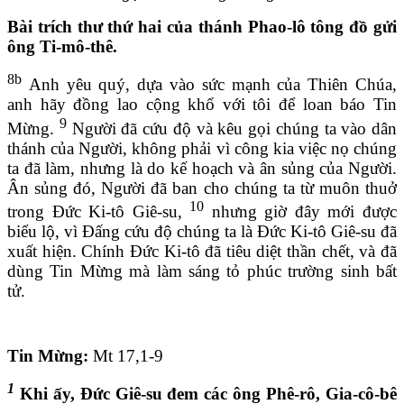
Bài trích thư thứ hai của thánh Phao-lô tông đồ gửi
ông Ti-mô-thê.
8b
Anh yêu quý, dựa vào sức mạnh của Thiên Chúa,
anh hãy đồng lao cộng khổ với tôi để loan báo Tin
9
Mừng.
Người đã cứu độ và kêu gọi chúng ta vào dân
thánh của Người, không phải vì công kia việc nọ chúng
ta đã làm, nhưng là do kế hoạch và ân sủng của Người.
Ân sủng đó, Người đã ban cho chúng ta từ muôn thuở
10
trong Đức Ki-tô Giê-su,
nhưng giờ đây mới được
biểu lộ, vì Đấng cứu độ chúng ta là Đức Ki-tô Giê-su đã
xuất hiện. Chính Đức Ki-tô đã tiêu diệt thần chết, và đã
dùng Tin Mừng mà làm sáng tỏ phúc trường sinh bất
tử.
Tin Mừng:
Mt 17,1-9
1
Khi ấy, Đức Giê-su đem các ông Phê-rô, Gia-cô-bê