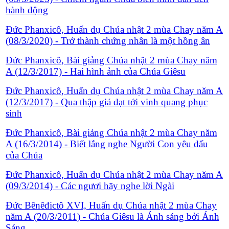
hành động
Đức Phanxicô, Huấn dụ Chúa nhật 2 mùa Chay năm A
(08/3/2020) - Trở thành chứng nhân là một hồng ân
Đức Phanxicô, Bài giảng Chúa nhật 2 mùa Chay năm
A (12/3/2017) - Hai hình ảnh của Chúa Giêsu
Đức Phanxicô, Huấn dụ Chúa nhật 2 mùa Chay năm A
(12/3/2017) - Qua thập giá đạt tới vinh quang phục
sinh
Đức Phanxicô, Bài giảng Chúa nhật 2 mùa Chay năm
A (16/3/2014) - Biết lắng nghe Người Con yêu dấu
của Chúa
Đức Phanxicô, Huấn dụ Chúa nhật 2 mùa Chay năm A
(09/3/2014) - Các ngươi hãy nghe lời Ngài
Đức Bênêđictô XVI, Huấn dụ Chúa nhật 2 mùa Chay
năm A (20/3/2011) - Chúa Giêsu là Ánh sáng bởi Ánh
Sáng