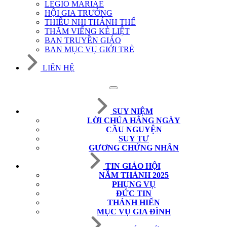
LEGIO MARIAE
HỘI GIA TRƯỞNG
THIẾU NHI THÁNH THỂ
THĂM VIẾNG KẺ LIỆT
BAN TRUYỀN GIÁO
BAN MỤC VỤ GIỚI TRẺ
LIÊN HỆ
SUY NIỆM
LỜI CHÚA HẰNG NGÀY
CẦU NGUYỆN
SUY TƯ
GƯƠNG CHỨNG NHÂN
TIN GIÁO HỘI
NĂM THÁNH 2025
PHỤNG VỤ
ĐỨC TIN
THÁNH HIẾN
MỤC VỤ GIA ĐÌNH