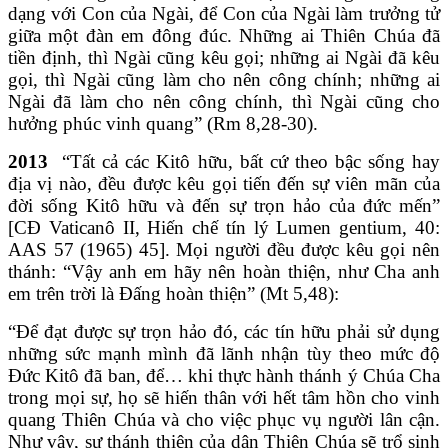
dạng với Con của Ngài, để Con của Ngài làm trưởng tử
giữa một đàn em đông đúc. Những ai Thiên Chúa đã
tiền định, thì Ngài cũng kêu gọi; những ai Ngài đã kêu
gọi, thì Ngài cũng làm cho nên công chính; những ai
Ngài đã làm cho nên công chính, thì Ngài cũng cho
hưởng phúc vinh quang” (Rm 8,28-30).
2013
“Tất cả các Kitô hữu, bất cứ theo bậc sống hay
địa vị nào, đều được kêu gọi tiến đến sự viên mãn của
đời sống Kitô hữu và đến sự trọn hảo của đức mến”
[CĐ Vaticanô II, Hiến chế tín lý Lumen gentium, 40:
AAS 57 (1965) 45]. Mọi người đều được kêu gọi nên
thánh: “Vậy anh em hãy nên hoàn thiện, như Cha anh
em trên trời là Đấng hoàn thiện” (Mt 5,48):
“Để đạt được sự trọn hảo đó, các tín hữu phải sử dụng
những sức mạnh mình đã lãnh nhận tùy theo mức độ
Đức Kitô đã ban, để… khi thực hành thánh ý Chúa Cha
trong mọi sự, họ sẽ hiến thân với hết tâm hồn cho vinh
quang Thiên Chúa và cho việc phục vụ người lân cận.
Như vậy, sự thánh thiện của dân Thiên Chúa sẽ trổ sinh