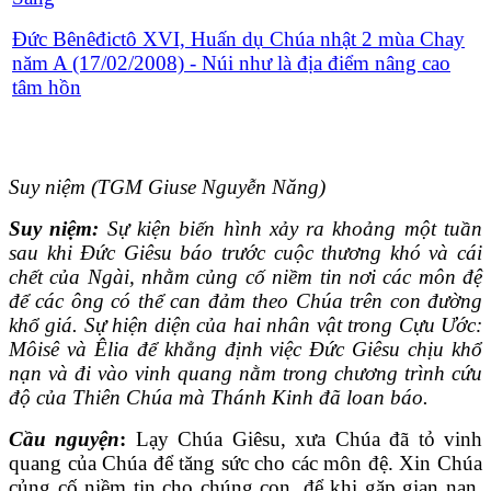
Đức Bênêđictô XVI, Huấn dụ Chúa nhật 2 mùa Chay
năm A (17/02/2008) - Núi như là địa điểm nâng cao
tâm hồn
Suy niệm (TGM Giuse Nguyễn Năng)
Suy niệm:
Sự kiện biến hình xảy ra khoảng một tuần
sau khi Ðức Giêsu báo trước cuộc thương khó và cái
chết của Ngài, nhằm củng cố niềm tin nơi các môn đệ
để các ông có thể can đảm theo Chúa trên con đường
khổ giá. Sự hiện diện của hai nhân vật trong Cựu Ước:
Môisê và Êlia để khẳng định việc Ðức Giêsu chịu khổ
nạn và đi vào vinh quang nằm trong chương trình cứu
độ của Thiên Chúa mà Thánh Kinh đã loan báo.
Cầu nguyện
:
Lạy Chúa Giêsu, xưa Chúa đã tỏ vinh
quang của Chúa để tăng sức cho các môn đệ. Xin Chúa
củng cố niềm tin cho chúng con, để khi gặp gian nan,