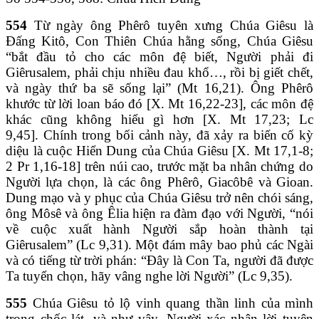
554
Từ ngày ông Phêrô tuyên xưng Chúa Giêsu là
Đấng Kitô, Con Thiên Chúa hằng sống, Chúa Giêsu
“bắt đầu tỏ cho các môn đệ biết, Người phải đi
Giêrusalem, phải chịu nhiều đau khổ…, rồi bị giết chết,
và ngày thứ ba sẽ sống lại” (Mt 16,21). Ông Phêrô
khước từ lời loan báo đó [X. Mt 16,22-23], các môn đệ
khác cũng không hiểu gì hơn [X. Mt 17,23; Lc
9,45]. Chính trong bối cảnh này, đã xảy ra biến cố kỳ
diệu là cuộc Hiển Dung của Chúa Giêsu [X. Mt 17,1-8;
2 Pr 1,16-18] trên núi cao, trước mặt ba nhân chứng do
Người lựa chọn, là các ông Phêrô, Giacôbê và Gioan.
Dung mạo và y phục của Chúa Giêsu trở nên chói sáng,
ông Môsê và ông Êlia hiện ra đàm đạo với Người, “nói
về cuộc xuất hành Người sắp hoàn thành tại
Giêrusalem” (Lc 9,31). Một đám mây bao phủ các Ngài
và có tiếng từ trời phán: “Đây là Con Ta, người đã được
Ta tuyển chọn, hãy vâng nghe lời Người” (Lc 9,35).
555
Chúa Giêsu tỏ lộ vinh quang thần linh của mình
trong chốc lát, và như vậy, Người xác nhận lời tuyên