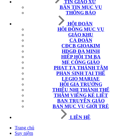
TIN GIÁO XỨ
BẢN TIN MỤC VỤ
THÔNG BÁO
HỘI ĐOÀN
HỘI ĐỒNG MỤC VỤ
GIÁO KHU
CA ĐOÀN
CĐCB GIOAKIM
HDGĐ ĐA MINH
HIỆP HỘI TM BA
MẸ CÔNG GIÁO
PHẠT TẠ THÁNH TÂM
PHAN SINH TẠI THẾ
LEGIO MARIAE
HỘI GIA TRƯỞNG
THIẾU NHI THÁNH THỂ
THĂM VIẾNG KẺ LIỆT
BAN TRUYỀN GIÁO
BAN MỤC VỤ GIỚI TRẺ
LIÊN HỆ
Trang chủ
Suy niệm