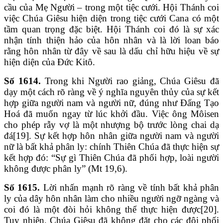
cầu của Mẹ Người – trong một tiệc cưới. Hội Thánh coi
việc Chúa Giêsu hiện diện trong tiệc cưới Cana có một
tầm quan trọng đặc biệt. Hội Thánh coi đó là sự xác
nhận tính thiện hảo của hôn nhân và là lời loan báo
rằng hôn nhân từ đây về sau là dấu chỉ hữu hiệu về sự
hiện diện của Đức Kitô.
Số 1614.
Trong khi Người rao giảng, Chúa Giêsu đã
dạy một cách rõ ràng về ý nghĩa nguyên thủy của sự kết
hợp giữa người nam và người nữ, đúng như Đấng Tạo
Hoá đã muốn ngay từ lúc khởi đầu. Việc ông Môisen
cho phép rẫy vợ là một nhượng bộ trước lòng chai dạ
đá[19]. Sự kết hợp hôn nhân giữa người nam và người
nữ là bất khả phân ly: chính Thiên Chúa đã thực hiện sự
kết hợp đó: “Sự gì Thiên Chúa đã phối hợp, loài người
không được phân ly” (Mt 19,6).
Số 1615.
Lời nhấn mạnh rõ ràng về tính bất khả phân
ly của dây hôn nhân làm cho nhiều người ngỡ ngàng và
coi đó là một đòi hỏi không thể thực hiện được[20].
Tuy nhiên, Chúa Giêsu đã không đặt cho các đôi phối