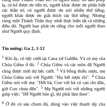
lạ, có kẻ được ơn tiên tri, người khác được ơn phân biệt
các thần trí; có người được ơn nói nhiều thứ tiếng;
người khác được ơn giải thích các thứ tiếng. Nhưng
cùng một Thánh Thần duy nhất thực hiện tất cả những
điều đó. Người ban phát ơn riêng cho mỗi người theo
như Người quy định.
Tin mừng: Ga 2, 1-12
1
Khi ấy, có tiệc cưới tại Cana xứ Galilêa. Và có mẹ của
2
Chúa Giêsu ở đó.
Chúa Giêsu và các môn đệ Người
3
cũng được mời dự tiệc cưới.
Và bỗng thiếu rượu, mẹ
4
Chúa Giêsu nói với Người: "Họ hết rượu rồi".
Chúa
Giêsu nói với mẹ: "Hỡi bà, Con với bà có can chi đâu,
5
giờ Con chưa đến".
Mẹ Người nói với những người
giúp việc: "Hễ Người bảo gì, thì phải làm theo".
6
Ở đó có sáu chum đá, dùng vào việc thanh tẩy của