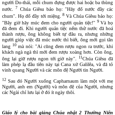
người Do-thái, mỗi chum đựng được hai hoặc ba thùng
7
nước.
Chúa Giêsu bảo họ: "Hãy đổ nước đầy các
8
chum". Họ đổ đầy tới miệng.
Và Chúa Giêsu bảo họ:
9
"Bây giờ hãy múc đem cho người quản tiệc!"
Và họ
đã đem đi. Khi người quản tiệc nếm thử nước đã hoá
thành rượu, ông không biết tự đâu ra, nhưng những
người giúp việc đã múc nước thì biết, ông mới gọi tân
10
lang
mà nói: "Ai cũng đem rượu ngon ra trước, khi
khách ngà ngà thì mới đem rượu xoàng hơn. Còn ông,
11
ông lại giữ rượu ngon tới giờ này".
Chúa Giêsu đã
làm phép lạ đầu tiên này tại Cana xứ Galilêa, và đã tỏ
vinh quang Người và các môn đệ Người tin Người.
12
Sau đó Người xuống Capharnaum làm một với mẹ
Người, anh em (Người) và môn đệ của Người, nhưng
các Ngài chỉ lưu lại ở đó ít ngày thôi.
Giáo lý cho bài giảng Chúa nhật 2 Thường Niên