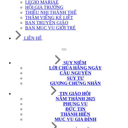
LEGIO MARIAE
HỘI GIA TRƯỞNG
THIẾU NHI THÁNH THỂ
THĂM VIẾNG KẺ LIỆT
BAN TRUYỀN GIÁO
BAN MỤC VỤ GIỚI TRẺ
LIÊN HỆ
SUY NIỆM
LỜI CHÚA HẰNG NGÀY
CẦU NGUYỆN
SUY TƯ
GƯƠNG CHỨNG NHÂN
TIN GIÁO HỘI
NĂM THÁNH 2025
PHỤNG VỤ
ĐỨC TIN
THÁNH HIẾN
MỤC VỤ GIA ĐÌNH