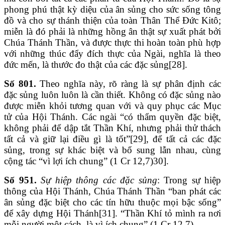
phong phú thật kỳ diệu của ân sủng cho sức sống tông
đồ và cho sự thánh thiện của toàn Thân Thể Đức Kitô;
miễn là đó phải là những hồng ân thật sự xuất phát bởi
Chúa Thánh Thần, và được thực thi hoàn toàn phù hợp
với những thúc đẩy đích thực của Ngài, nghĩa là theo
đức mến, là thước đo thật của các đặc sủng[28].
Số 801.
Theo nghĩa này, rõ ràng là sự phân định các
đặc sủng luôn luôn là cần thiết. Không có đặc sủng nào
được miễn khỏi tương quan với và quy phục các Mục
tử của Hội Thánh. Các ngài “có thẩm quyền đặc biệt,
không phải để dập tắt Thần Khí, nhưng phải thử thách
tất cả và giữ lại điều gì là tốt”[29], để tất cả các đặc
sủng, trong sự khác biệt và bổ sung lẫn nhau, cùng
cộng tác “vì lợi ích chung” (1 Cr 12,7)30].
Số 951.
Sự hiệp thông các đặc sủng
: Trong sự hiệp
thông của Hội Thánh, Chúa Thánh Thần “ban phát các
ân sủng đặc biệt cho các tín hữu thuộc mọi bậc sống”
để xây dựng Hội Thánh[31]. “Thần Khí tỏ mình ra nơi
mỗi người một cách, là vì ích chung” (1 Cr 12,7).