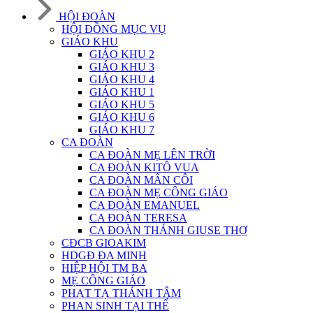
HỘI ĐOÀN
HỘI ĐỒNG MỤC VỤ
GIÁO KHU
GIÁO KHU 2
GIÁO KHU 3
GIÁO KHU 4
GIÁO KHU 1
GIÁO KHU 5
GIÁO KHU 6
GIÁO KHU 7
CA ĐOÀN
CA ĐOÀN MẸ LÊN TRỜI
CA ĐOÀN KITÔ VUA
CA ĐOÀN MÂN CÔI
CA ĐOÀN MẸ CÔNG GIÁO
CA ĐOÀN EMANUEL
CA ĐOÀN TERESA
CA ĐOÀN THÁNH GIUSE THỢ
CĐCB GIOAKIM
HDGĐ ĐA MINH
HIỆP HỘI TM BA
MẸ CÔNG GIÁO
PHẠT TẠ THÁNH TÂM
PHAN SINH TẠI THẾ