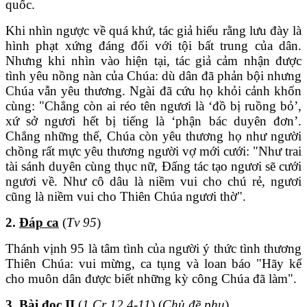
quốc.
Khi nhìn ngược về quá khứ, tác giả hiểu rằng lưu đày là
hình phạt xứng đáng đối với tội bất trung của dân.
Nhưng khi nhìn vào hiện tại, tác giả cảm nhận được
tình yêu nồng nàn của Chúa: dù dân đã phản bội nhưng
Chúa vẫn yêu thương. Ngài đã cứu họ khỏi cảnh khốn
cùng: "Chẳng còn ai réo tên ngươi là ‘đồ bị ruồng bỏ’,
xứ sở ngươi hết bị tiếng là ‘phận bác duyên đơn’.
Chẳng những thế, Chúa còn yêu thương họ như người
chồng rất mực yêu thương người vợ mới cưới: "Như trai
tài sánh duyên cùng thục nữ, Đấng tác tạo ngươi sẽ cưới
ngươi về. Như cô dâu là niềm vui cho chú rẻ, ngươi
cũng là niềm vui cho Thiên Chúa ngươi thờ".
2.
Đáp ca
(
Tv 95
)
Thánh vịnh 95 là tâm tình của người ý thức tình thương
Thiên Chúa: vui mừng, ca tụng và loan báo "Hãy kể
cho muôn dân được biết những kỳ công Chúa đã làm".
3.
Bài đọc II
(
1 Cr 12,4-11
) (
Chủ đề phụ
)