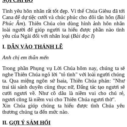
SỢI CHỈ ĐỎ
Tình yêu hôn nhân rất tốt đẹp. Vì thế Chúa Giêsu đã tới
Cana để dự tiệc cưới và chúc phúc cho đôi tân hôn (
Bài
Phúc Âm
). Thiên Chúa còn dùng hình ảnh hôn nhân
loài người để giúp người ta hiểu được phần nào tình
yêu của Ngài đối với nhân loại (
Bài đọc I
)
I.
DẪN VÀO THÁNH LỄ
Anh chị em thân mến
Trong phần Phụng vụ Lời Chúa hôm nay, chúng ta sẽ
nghe Thiên Chúa ngỏ lời "tỏ tình" với loài người chúng
ta. Qua miệng ngôn sứ Isaia, Thiên Chúa phán: "Như
trai tài sánh duyên cùng thục nữ, Đấng tác tạo ngươi sẽ
cưới ngươi về. Như cô dâu là niềm vui cho chú rẻ,
ngươi cũng là niềm vui cho Thiên Chúa ngươi thờ".
Xin Chúa giúp chúng ta hiểu được tình Chúa yêu
thương chúng ta đến mức nào.
II.
GỢI Ý SÁM HỐI