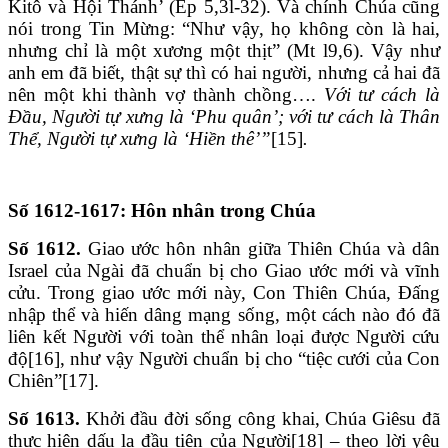
Kitô và Hội Thánh’ (Ep 5,3l-32). Và chính Chúa cũng
nói trong Tin Mừng: “Như vậy, họ không còn là hai,
nhưng chỉ là một xương một thịt” (Mt l9,6). Vậy như
anh em đã biết, thật sự thì có hai người, nhưng cả hai đã
nên một khi thành vợ thành chồng….
Với tư cách là
Đầu, Người tự xưng là ‘Phu quân’; với tư cách là Thân
Thể, Người tự xưng là ‘Hiền thê’”
[15]
.
Số 1612-1617: Hôn nhân trong Chúa
Số 1612.
Giao ước hôn nhân giữa Thiên Chúa và dân
Israel của Ngài đã chuẩn bị cho Giao ước mới và vĩnh
cửu. Trong giao ước mới này, Con Thiên Chúa, Đấng
nhập thể và hiến dâng mạng sống, một cách nào đó đã
liên kết Người với toàn thể nhân loại được Người cứu
độ[16], như vậy Người chuẩn bị cho “tiệc cưới của Con
Chiên”[17].
Số 1613.
Khởi đầu đời sống công khai, Chúa Giêsu đã
thực hiện dấu lạ đầu tiên của Người[18] – theo lời yêu