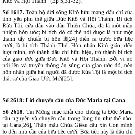
Kitô và Hội Thánh” (Ep 5,31-32).
Số 1617.
Toàn bộ đời sống Kitô hữu mang dấu chỉ của
tình yêu phu thê giữa Đức Kitô và Hội Thánh. Bí tích
Rửa Tội, cửa dẫn vào dân Thiên Chúa, đã là một mầu
nhiệm hôn ước; bí tích đó có thể nói được là như một
thanh tẩy chuẩn bị hôn lễ[24] diễn ra trước bữa tiệc
cưới, là bí tích Thánh Thể. Hôn nhân Kitô giáo, đến
lượt mình, trở thành dấu chỉ hữu hiệu, trở thành bí tích
của giao ước giữa Đức Kitô và Hội Thánh. Bởi vì nó
nói lên và truyền thông ân sủng của giao ước đó, nên
hôn nhân giữa hai người đã được Rửa Tội là một bí tích
thật sự của Giao Ước Mới[25].
Số 2618: Lời chuyển cầu của Đức Maria tại Cana
Số 2618.
Tin Mừng mạc khải cho chúng ta Đức Maria
cầu nguyện và chuyển cầu trong lòng tin như thế nào:
tại Cana[26], Thân mẫu Chúa Giêsu cầu xin Con mình
lo đến nhu cầu của bữa tiệc cưới. Bữa tiệc này là dấu chỉ