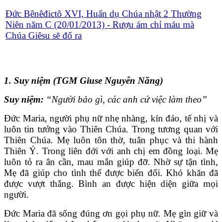
Đức Bênêđictô XVI, Huấn dụ Chúa nhật 2 Thường
Niên năm C (20/01/2013) - Rượu ám chỉ máu mà
Chúa Giêsu sẽ đổ ra
1. Suy niệm (TGM Giuse Nguyễn Năng)
Suy niệm:
“Người bảo gì, các anh cứ việc làm theo”
Ðức Maria, người phụ nữ nhẹ nhàng, kín đáo, tế nhị và
luôn tin tưởng vào Thiên Chúa. Trong tương quan với
Thiên Chúa. Mẹ luôn tôn thờ, tuân phục và thi hành
Thiên Ý. Trong liên đới với anh chị em đồng loại. Mẹ
luôn tỏ ra ân cần, mau mắn giúp đỡ. Nhờ sự tận tình,
Mẹ đã giúp cho tình thế được biến đổi. Khó khăn đã
được vượt thắng. Bình an được hiện diện giữa mọi
người.
Ðức Maria đã sống đúng ơn gọi phụ nữ. Mẹ gìn giữ và