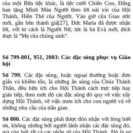
của một Bữa tiệc khác, là tiệc cưới Chiên Con, Đấng
ban tặng Mình Máu Người theo lời nài xin của Hội
Thánh, Hiền Thê của Người. Vào giờ của Giao ước
mới, gần bên thánh giá[27], Đức Maria đã được nhận
lời, với tư cách là Người Nữ, tức là bà Evà mới, đích
thực là “Mẹ của chúng sinh”.
Số 799-801, 951, 2003: Các đặc sủng phục vụ Giáo
hội
Số 799.
Các đặc sủng, hoặc ngoại thường hoặc đơn
giản và khiêm tốn, là những ân sủng của Chúa Thánh
Thần, đều hữu ích cho Hội Thánh cách trực tiếp hay
gián tiếp, theo mức độ các đặc sủng đó quy về việc xây
dựng Hội Thánh, về việc mưu ích cho con người và về
những nhu cầu của trần gian.
Số 800.
Các đặc sủng phải được đón nhận với lòng biết
ơn, không những bởi người lãnh nhận các đặc sủng đó,
mà còn bởi tất cả các phần tử của Hội Thánh. Đó là sự