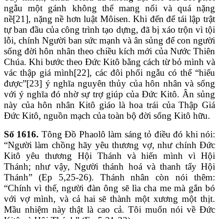
ngẫu một gánh không thể mang nổi và quá nặng
nề[21], nặng nề hơn luật Môisen. Khi đến để tái lập trật
tự ban đầu của công trình tạo dựng, đã bị xáo trộn vì tội
lỗi, chính Người ban sức mạnh và ân sủng để con người
sống đời hôn nhân theo chiều kích mới của Nước Thiên
Chúa. Khi bước theo Đức Kitô bằng cách từ bỏ mình và
vác thập giá mình[22], các đôi phối ngẫu có thể “hiểu
được”[23] ý nghĩa nguyên thủy của hôn nhân và sống
với ý nghĩa đó nhờ sự trợ giúp của Đức Kitô. Ân sủng
này của hôn nhân Kitô giáo là hoa trái của Thập Giá
Đức Kitô, nguồn mạch của toàn bộ đời sống Kitô hữu.
Số 1616.
Tông Đồ Phaolô làm sáng tỏ điều đó khi nói:
“Người làm chồng hãy yêu thương vợ, như chính Đức
Kitô yêu thương Hội Thánh và hiến mình vì Hội
Thánh; như vậy, Người thánh hoá và thanh tẩy Hội
Thánh” (Ep 5,25-26). Thánh nhân còn nói thêm:
“Chính vì thế, người đàn ông sẽ lìa cha me mà gắn bó
với vợ mình, và cả hai sẽ thành một xương một thịt.
Mầu nhiệm này thật là cao cả. Tôi muốn nói về Đức