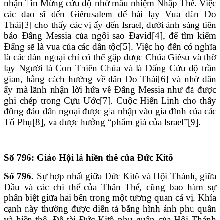
nhận Tin Mừng cứu độ nhờ mầu nhiệm Nhập Thể. Việc
các đạo sĩ đến Giêrusalem để bái lạy Vua dân Do
Thái[3] cho thấy các vị ấy đến Israel, dưới ánh sáng tiên
báo Đấng Messia của ngôi sao Đavid[4], để tìm kiếm
Đấng sẽ là vua của các dân tộc[5]. Việc họ đến có nghĩa
là các dân ngoại chỉ có thể gặp được Chúa Giêsu và thờ
lạy Người là Con Thiên Chúa và là Đấng Cứu độ trần
gian, bằng cách hướng về dân Do Thái[6] và nhờ dân
ấy mà lãnh nhận lời hứa về Đấng Messia như đã được
ghi chép trong Cựu Ước[7]. Cuộc Hiển Linh cho thấy
đông đảo dân ngoại được gia nhập vào gia đình của các
Tổ Phụ[8], và được hưởng “phẩm giá của Israel”[9].
Số 796: Giáo Hội là hiền thê của Đức Kitô
Số 796.
Sự hợp nhất giữa Đức Kitô và Hội Thánh, giữa
Đầu và các chi thể của Thân Thể, cũng bao hàm sự
phân biệt giữa hai bên trong một tương quan cá vị. Khía
cạnh này thường được diễn tả bằng hình ảnh phu quân
và hiền thê. Đề tài Đức Kitô phu quân của Hội Thánh