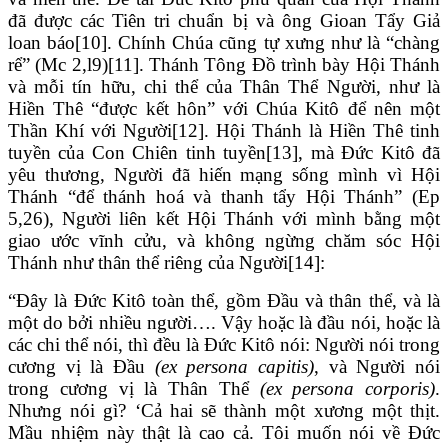
đã được các Tiên tri chuẩn bị và ông Gioan Tẩy Giả
loan báo[10]. Chính Chúa cũng tự xưng như là “chàng
rể” (Mc 2,l9)[11]. Thánh Tông Đồ trình bày Hội Thánh
và mỗi tín hữu, chi thể của Thân Thể Người, như là
Hiền Thê “được kết hôn” với Chúa Kitô để nên một
Thần Khí với Người[12]. Hội Thánh là Hiền Thê tinh
tuyền của Con Chiên tinh tuyền[13], mà Đức Kitô đã
yêu thương, Người đã hiến mạng sống mình vì Hội
Thánh “để thánh hoá và thanh tẩy Hội Thánh” (Ep
5,26), Người liên kết Hội Thánh với mình bằng một
giao ước vĩnh cửu, và không ngừng chăm sóc Hội
Thánh như thân thể riêng của Người[14]:
“Đây là Đức Kitô toàn thể, gồm Đầu và thân thể, và là
một do bởi nhiều người…. Vậy hoặc là đầu nói, hoặc là
các chi thể nói, thì đều là Đức Kitô nói: Người nói trong
cương vị là Đầu
(ex persona capitis)
, và Người nói
trong cương vị là Thân Thể
(ex persona corporis)
.
Nhưng nói gì? ‘Cả hai sẽ thành một xương một thịt.
Mầu nhiệm này thật là cao cả. Tôi muốn nói về Đức