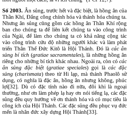
Số 2003.
Ân sủng, trước hết và đặc biệt, là hồng ân của
Thần Khí, Đấng công chính hóa và thánh hóa chúng ta.
Nhưng ân sủng cũng gồm các hồng ân Thần Khí rộng
ban cho chúng ta để liên kết chúng ta vào công trình
của Ngài, để làm cho chúng ta có khả năng cộng tác
vào công trình cứu độ những người khác và làm phát
triển Thân Thể Đức Kitô là Hội Thánh. Đó là
các ân
sủng bí tích
(
gratiae sacramentales
), là những hồng ân
riêng cho những bí tích khác nhau. Ngoài ra, còn có
các
ân sủng đặc biệt
(
gratiae speciales
) gọi là
các đặc
sủng
(
charismata
) theo từ Hi lạp, mà thánh Phaolô sử
dụng, có nghĩa là đặc ân, hồng ân nhưng không, phúc
lợi[32]. Dù có đặc tính nào đi nữa, đôi khi là ngoại
thường, như ơn làm phép lạ hay ơn nói tiếng lạ, các đặc
sủng đều quy hướng về ơn thánh hóa và có mục tiêu là
công ích của Hội Thánh. Các đặc sủng đều phục vụ đức
mến là nhân đức xây dựng Hội Thánh[33].