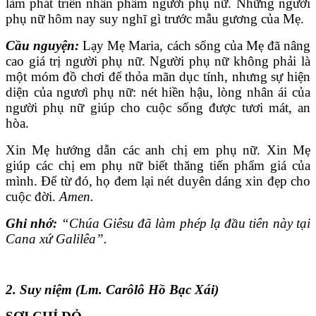
làm phát triển nhân phẩm người phụ nữ. Những người
phụ nữ hôm nay suy nghĩ gì trước mẫu gương của Mẹ.
Cầu nguyện:
Lạy Mẹ Maria, cách sống của Mẹ đã nâng
cao giá trị người phụ nữ. Người phụ nữ không phải là
một móm đồ chơi để thỏa mãn dục tính, nhưng sự hiện
diện của ngươì phụ nữ: nét hiền hậu, lòng nhân ái của
người phụ nữ giúp cho cuộc sống được tươi mát, an
hòa.
Xin Mẹ hướng dẫn các anh chị em phụ nữ. Xin Mẹ
giúp các chị em phụ nữ biết thăng tiến phẩm giá của
mình. Ðể từ đó, họ đem lại nét duyên dáng xin đẹp cho
cuộc đời.
Amen.
Ghi nhớ:
“Chúa Giêsu đã làm phép lạ đầu tiên này tại
Cana xứ Galilêa”.
2. Suy niệm (Lm. Carôlô Hồ Bạc Xái)