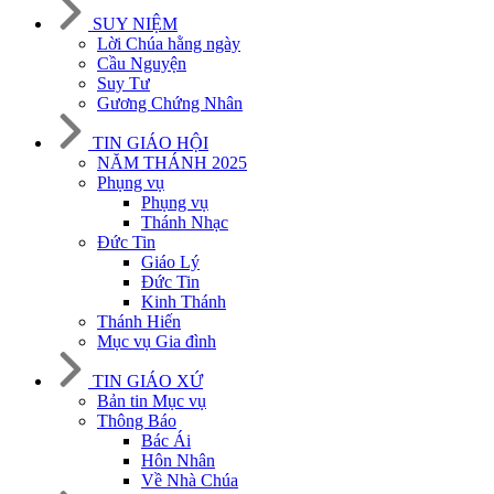
SUY NIỆM
Lời Chúa hằng ngày
Cầu Nguyện
Suy Tư
Gương Chứng Nhân
TIN GIÁO HỘI
NĂM THÁNH 2025
Phụng vụ
Phụng vụ
Thánh Nhạc
Đức Tin
Giáo Lý
Đức Tin
Kinh Thánh
Thánh Hiến
Mục vụ Gia đình
TIN GIÁO XỨ
Bản tin Mục vụ
Thông Báo
Bác Ái
Hôn Nhân
Về Nhà Chúa