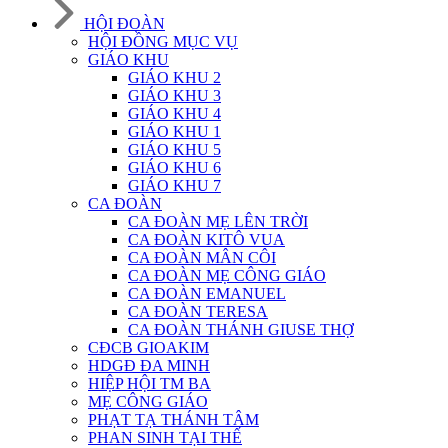
HỘI ĐOÀN
HỘI ĐỒNG MỤC VỤ
GIÁO KHU
GIÁO KHU 2
GIÁO KHU 3
GIÁO KHU 4
GIÁO KHU 1
GIÁO KHU 5
GIÁO KHU 6
GIÁO KHU 7
CA ĐOÀN
CA ĐOÀN MẸ LÊN TRỜI
CA ĐOÀN KITÔ VUA
CA ĐOÀN MÂN CÔI
CA ĐOÀN MẸ CÔNG GIÁO
CA ĐOÀN EMANUEL
CA ĐOÀN TERESA
CA ĐOÀN THÁNH GIUSE THỢ
CĐCB GIOAKIM
HDGĐ ĐA MINH
HIỆP HỘI TM BA
MẸ CÔNG GIÁO
PHẠT TẠ THÁNH TÂM
PHAN SINH TẠI THẾ