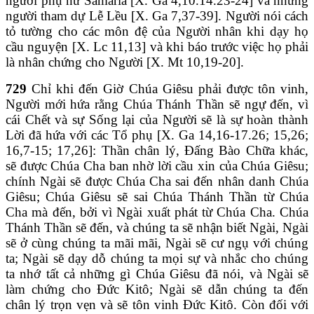
người phụ nữ Samaria [X. Ga 4,10.14.23-24] và những
người tham dự Lễ Lều [X. Ga 7,37-39]. Người nói cách
tỏ tường cho các môn đệ của Người nhân khi dạy họ
cầu nguyện [X. Lc 11,13] và khi báo trước việc họ phải
là nhân chứng cho Người [X. Mt 10,19-20].
729
Chỉ khi đến Giờ Chúa Giêsu phải được tôn vinh,
Người mới hứa rằng Chúa Thánh Thần sẽ ngự đến, vì
cái Chết và sự Sống lại của Người sẽ là sự hoàn thành
Lời đã hứa với các Tổ phụ [X. Ga 14,16-17.26; 15,26;
16,7-15; 17,26]: Thần chân lý, Đấng Bào Chữa khác,
sẽ được Chúa Cha ban nhờ lời cầu xin của Chúa Giêsu;
chính Ngài sẽ được Chúa Cha sai đến nhân danh Chúa
Giêsu; Chúa Giêsu sẽ sai Chúa Thánh Thần từ Chúa
Cha mà đến, bởi vì Ngài xuất phát từ Chúa Cha. Chúa
Thánh Thần sẽ đến, và chúng ta sẽ nhận biết Ngài, Ngài
sẽ ở cùng chúng ta mãi mãi, Ngài sẽ cư ngụ với chúng
ta; Ngài sẽ dạy dỗ chúng ta mọi sự và nhắc cho chúng
ta nhớ tất cả những gì Chúa Giêsu đã nói, và Ngài sẽ
làm chứng cho Đức Kitô; Ngài sẽ dẫn chúng ta đến
chân lý trọn vẹn và sẽ tôn vinh Đức Kitô. Còn đối với