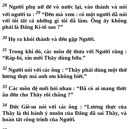
28
Người phụ nữ để vò nước lại, vào thành và nói
29
với người ta :
“Đến mà xem : có một người đã nói
với tôi tất cả những gì tôi đã làm. Ông ấy không
phải là Đấng Ki-tô sao ?”
30
Họ ra khỏi thành và đến gặp Người.
31
Trong khi đó, các môn đệ thưa với Người rằng :
“Ráp-bi, xin mời Thầy dùng bữa.”
32
Người nói với các ông : “Thầy phải dùng một thứ
lương thực mà anh em không biết.”
33
Các môn đệ mới hỏi nhau : “Đã có ai mang thức
ăn đến cho Thầy rồi chăng ?”
34
Đức Giê-su nói với các ông : “Lương thực của
Thầy là thi hành ý muốn của Đấng đã sai Thầy, và
hoàn tất công trình của Người.