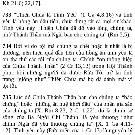
Kh 21,6; 22,17].
733
“Thiên Chúa là Tình Yêu” (1 Ga 4,8.16) và tình
yêu là hồng ân đầu tiên, chứa đựng tất cả mọi sự khác.
Tình yêu này “Thiên Chúa đã đổ vào lòng chúng ta,
nhờ Thánh Thần mà Ngài ban cho chúng ta” (Rm 5,5).
734
Bởi vì do tội mà chúng ta chết hoặc ít nhất là bị
thương, nên hiệu quả đầu tiên của hồng ân tình yêu là
ơn tha thứ các tội của chúng ta. Chính “ơn thông hiệp
của Chúa Thánh Thần” (2 Cr 13,13) trong Hội Thánh
phục hồi những người đã được Rửa Tội trở lại tình
trạng “giống như” Thiên Chúa mà họ đã đánh mất vì
tội lỗi.
735
Lúc đó Chúa Thánh Thần ban cho chúng ta “bảo
chứng” hoặc “những ân huệ khởi đầu” của phần gia sản
của chúng ta [X. Rm 8,23; 2 Cr 1,22]: đó là chính sự
sống của Ba Ngôi Chí Thánh, là yêu thương “như
chính Ngài đã yêu thương chúng ta” [X. 1 Ga 4,11-
12]. Tình yêu này (Đức mến của 1 Cr 13) là nguyên lý