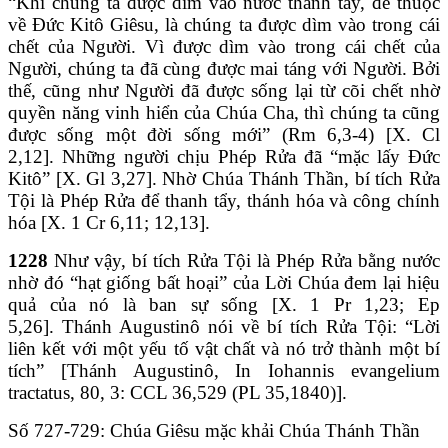
“Khi chúng ta được dìm vào nước thanh tẩy, để thuộc
về Đức Kitô Giêsu, là chúng ta được dìm vào trong cái
chết của Người. Vì được dìm vào trong cái chết của
Người, chúng ta đã cùng được mai táng với Người. Bởi
thế, cũng như Người đã được sống lại từ cõi chết nhờ
quyền năng vinh hiển của Chúa Cha, thì chúng ta cũng
được sống một đời sống mới” (Rm 6,3-4) [X. Cl
2,12]. Những người chịu Phép Rửa đã “mặc lấy Đức
Kitô” [X. Gl 3,27]. Nhờ Chúa Thánh Thần, bí tích Rửa
Tội là Phép Rửa để thanh tẩy, thánh hóa và công chính
hóa [X. 1 Cr 6,11; 12,13].
1228
Như vậy, bí tích Rửa Tội là Phép Rửa bằng nước
nhờ đó “hạt giống bất hoại” của Lời Chúa đem lại hiệu
quả của nó là ban sự sống [X. 1 Pr 1,23; Ep
5,26]. Thánh Augustinô nói về bí tích Rửa Tội: “Lời
liên kết với một yếu tố vật chất và nó trở thành một bí
tích” [Thánh Augustinô, In Iohannis evangelium
tractatus, 80, 3: CCL 36,529 (PL 35,1840)].
Số 727-729: Chúa Giêsu mặc khải Chúa Thánh Thần