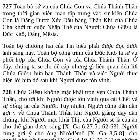
727
Toàn bộ sứ vụ của Chúa Con và Chúa Thánh Thần
trong thời gian viên mãn tập trung vào sự kiện Chúa
Con là Đấng Được Xức Dầu bằng Thần Khí của Chúa
Cha khởi từ cuộc Nhập Thể của Người: Chúa Giêsu là
Đức Kitô, Đấng Mêsia.
Toàn bộ chương hai của Tín biểu phải được đọc dưới
ánh sáng này. Toàn bộ công trình của Đức Kitô là sứ vụ
phối hợp của Chúa Con và của Chúa Thánh Thần. Ở
đây, chúng ta sẽ chỉ đề cập những gì liên quan đến lời
Chúa Giêsu hứa ban Thánh Thần và việc Người thực
hiện lời hứa đó sau khi Người được tôn vinh.
728
Chúa Giêsu không mặc khải trọn vẹn Chúa Thánh
Thần, cho tới khi Người được tôn vinh qua cái Chết và
sự Sống lại của Người. Tuy nhiên, Người cũng dần dần
gợi ý về Chúa Thánh Thần khi Người giảng dạy dân
chúng, khi Người mặc khải Thịt của Người sẽ là của ăn
cho thế gian được sống [X. Ga 6,27.51.62-63]. Người
cũng gợi ý cho ông Nicôđêmô [X. Ga 3,5-8], cho