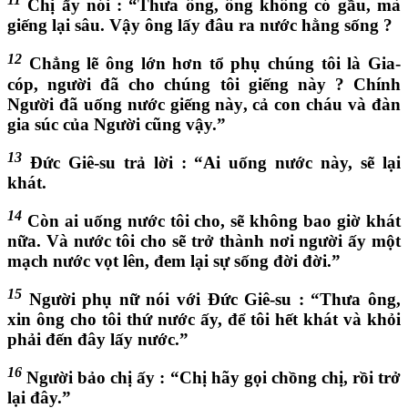
Chị ấy nói : “Thưa ông, ông không có gầu, mà
giếng lại sâu. Vậy ông lấy đâu ra nước hằng sống ?
12
Chẳng lẽ ông lớn hơn tổ phụ chúng tôi là Gia-
cóp, người đã cho chúng tôi giếng này ? Chính
Người đã uống nước giếng này, cả con cháu và đàn
gia súc của Người cũng vậy.”
13
Đức Giê-su trả lời : “Ai uống nước này, sẽ lại
khát.
14
Còn ai uống nước tôi cho, sẽ không bao giờ khát
nữa. Và nước tôi cho sẽ trở thành nơi người ấy một
mạch nước vọt lên, đem lại sự sống đời đời.”
15
Người phụ nữ nói với Đức Giê-su : “Thưa ông,
xin ông cho tôi thứ nước ấy, để tôi hết khát và khỏi
phải đến đây lấy nước.”
16
Người bảo chị ấy : “Chị hãy gọi chồng chị, rồi trở
lại đây.”