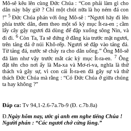
Mô-sê kêu lên cùng Đức Chúa : “Con phải làm gì cho
dân này bây giờ ? Chỉ một chút nữa là họ ném đá con
5
!”
Đức Chúa phán với ông Mô-sê : “Ngươi hãy đi lên
phía trước dân, đem theo một số kỳ mục Ít-ra-en ; cầm
lấy cây gậy ngươi đã dùng để đập xuống sông Nin, và
6
đi đi.
Còn Ta, Ta sẽ đứng ở đằng kia trước mặt ngươi,
trên tảng đá ở núi Khô-rếp. Ngươi sẽ đập vào tảng đá.
Từ tảng đá, nước sẽ chảy ra cho dân uống.” Ông Mô-sê
7
đã làm như vậy trước mắt các kỳ mục Ít-ra-en.
Ông
đặt tên cho nơi ấy là Ma-xa và Mơ-ri-va, nghĩa là thử
thách và gây sự, vì con cái Ít-ra-en đã gây sự và thử
thách Đức Chúa mà rằng : “Có Đức Chúa ở giữa chúng
ta hay không ?”
Đáp ca
:
Tv 94,1-2.6-7a.7b-9 (Đ. c.7b.8a)
Đ.
Ngày hôm nay, ước gì anh em nghe tiếng Chúa !
Người phán : “Các ngươi chớ cứng lòng.”