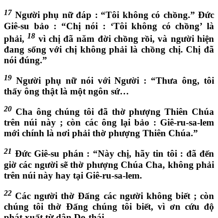
17
Người phụ nữ đáp : “Tôi không có chồng.” Đức
Giê-su bảo : “Chị nói : ‘Tôi không có chồng’ là
18
phải,
vì chị đã năm đời chồng rồi, và người hiện
đang sống với chị không phải là chồng chị. Chị đã
nói đúng.”
19
Người phụ nữ nói với Người : “Thưa ông, tôi
thấy ông thật là một ngôn sứ…
20
Cha ông chúng tôi đã thờ phượng Thiên Chúa
trên núi này ; còn các ông lại bảo : Giê-ru-sa-lem
mới chính là nơi phải thờ phượng Thiên Chúa.”
21
Đức Giê-su phán : “Này chị, hãy tin tôi : đã đến
giờ các người sẽ thờ phượng Chúa Cha, không phải
trên núi này hay tại Giê-ru-sa-lem.
22
Các người thờ Đấng các người không biết ; còn
chúng tôi thờ Đấng chúng tôi biết, vì ơn cứu độ
phát xuất từ dân Do-thái.