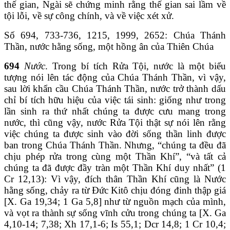
thế gian, Ngài sẽ chứng minh rằng thế gian sai lầm về
tội lỗi, về sự công chính, và về việc xét xử.
Số 694, 733-736, 1215, 1999, 2652: Chúa Thánh
Thần, nước hằng sống, một hồng ân của Thiên Chúa
694
Nước
. Trong bí tích Rửa Tội, nước là một biểu
tượng nói lên tác động của Chúa Thánh Thần, vì vậy,
sau lời khẩn cầu Chúa Thánh Thần, nước trở thành dấu
chỉ bí tích hữu hiệu của việc tái sinh: giống như trong
lần sinh ra thứ nhất chúng ta được cưu mang trong
nước, thì cũng vậy, nước Rửa Tội thật sự nói lên rằng
việc chúng ta được sinh vào đời sống thần linh được
ban trong Chúa Thánh Thần. Nhưng, “chúng ta đều đã
chịu phép rửa trong cùng một Thần Khí”, “và tất cả
chúng ta đã được đầy tràn một Thần Khí duy nhất” (1
Cr 12,13): Vì vậy, đích thân Thần Khí cũng là Nước
hằng sống, chảy ra từ Đức Kitô chịu đóng đinh thập giá
[X. Ga 19,34; 1 Ga 5,8] như từ nguồn mạch của mình,
và vọt ra thành sự sống vĩnh cửu trong chúng ta [X. Ga
4,10-14; 7,38; Xh 17,1-6; Is 55,1; Dcr 14,8; 1 Cr 10,4;