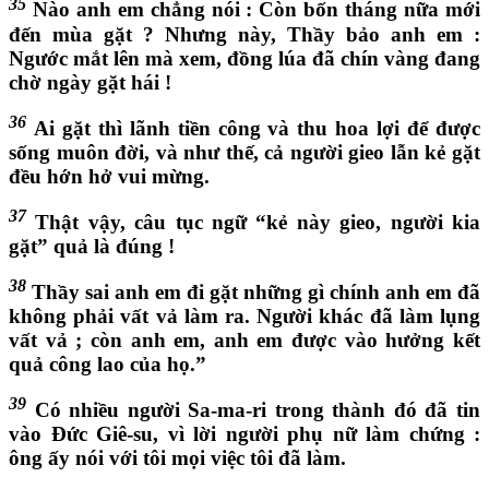
35
Nào anh em chẳng nói : Còn bốn tháng nữa mới
đến mùa gặt ? Nhưng này, Thầy bảo anh em :
Ngước mắt lên mà xem, đồng lúa đã chín vàng đang
chờ ngày gặt hái !
36
Ai gặt thì lãnh tiền công và thu hoa lợi để được
sống muôn đời, và như thế, cả người gieo lẫn kẻ gặt
đều hớn hở vui mừng.
37
Thật vậy, câu tục ngữ “kẻ này gieo, người kia
gặt” quả là đúng !
38
Thầy sai anh em đi gặt những gì chính anh em đã
không phải vất vả làm ra. Người khác đã làm lụng
vất vả ; còn anh em, anh em được vào hưởng kết
quả công lao của họ.”
39
Có nhiều người Sa-ma-ri trong thành đó đã tin
vào Đức Giê-su, vì lời người phụ nữ làm chứng :
ông ấy nói với tôi mọi việc tôi đã làm.