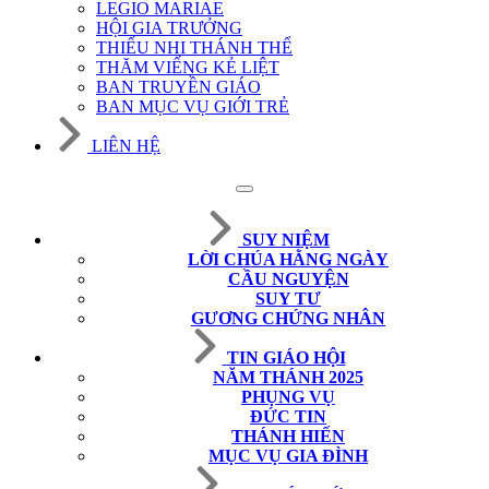
LEGIO MARIAE
HỘI GIA TRƯỞNG
THIẾU NHI THÁNH THỂ
THĂM VIẾNG KẺ LIỆT
BAN TRUYỀN GIÁO
BAN MỤC VỤ GIỚI TRẺ
LIÊN HỆ
SUY NIỆM
LỜI CHÚA HẰNG NGÀY
CẦU NGUYỆN
SUY TƯ
GƯƠNG CHỨNG NHÂN
TIN GIÁO HỘI
NĂM THÁNH 2025
PHỤNG VỤ
ĐỨC TIN
THÁNH HIẾN
MỤC VỤ GIA ĐÌNH