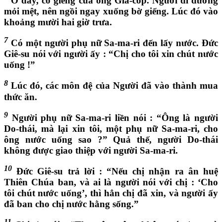
Ở đấy, có giếng của ông Gia-cóp. Người đi đường
mỏi mệt, nên ngồi ngay xuống bờ giếng. Lúc đó vào
khoảng mười hai giờ trưa.
7
Có một người phụ nữ Sa-ma-ri đến lấy nước. Đức
Giê-su nói với người ấy : “Chị cho tôi xin chút nước
uống !”
8
Lúc đó, các môn đệ của Người đã vào thành mua
thức ăn.
9
Người phụ nữ Sa-ma-ri liền nói : “Ông là người
Do-thái, mà lại xin tôi, một phụ nữ Sa-ma-ri, cho
ông nước uống sao ?” Quả thế, người Do-thái
không được giao thiệp với người Sa-ma-ri.
10
Đức Giê-su trả lời : “Nếu chị nhận ra ân huệ
Thiên Chúa ban, và ai là người nói với chị : ‘Cho
tôi chút nước uống’, thì hẳn chị đã xin, và người ấy
đã ban cho chị nước hằng sống.”
11