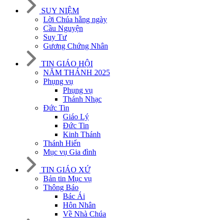
SUY NIỆM
Lời Chúa hằng ngày
Cầu Nguyện
Suy Tư
Gương Chứng Nhân
TIN GIÁO HỘI
NĂM THÁNH 2025
Phụng vụ
Phụng vụ
Thánh Nhạc
Đức Tin
Giáo Lý
Đức Tin
Kinh Thánh
Thánh Hiến
Mục vụ Gia đình
TIN GIÁO XỨ
Bản tin Mục vụ
Thông Báo
Bác Ái
Hôn Nhân
Về Nhà Chúa