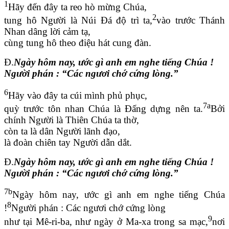
1
Hãy đến đây ta reo hò mừng Chúa,
2
tung hô Người là Núi Đá độ trì ta,
vào trước Thánh
Nhan dâng lời cảm tạ,
cùng tung hô theo điệu hát cung đàn.
Đ.
Ngày hôm nay, ước gì anh em nghe tiếng Chúa !
Người phán : “Các ngươi chớ cứng lòng.”
6
Hãy vào đây ta cúi mình phủ phục,
7a
quỳ trước tôn nhan Chúa là Đấng dựng nên ta.
Bởi
chính Người là Thiên Chúa ta thờ,
còn ta là dân Người lãnh đạo,
là đoàn chiên tay Người dẫn dắt.
Đ.
Ngày hôm nay, ước gì anh em nghe tiếng Chúa !
Người phán : “Các ngươi chớ cứng lòng.”
7b
Ngày hôm nay, ước gì anh em nghe tiếng Chúa
8
!
Người phán : Các ngươi chớ cứng lòng
9
như tại Mê-ri-ba, như ngày ở Ma-xa trong sa mạc,
nơi