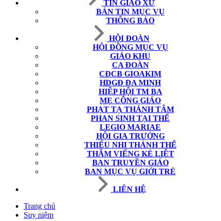
TIN GIÁO XỨ
BẢN TIN MỤC VỤ
THÔNG BÁO
HỘI ĐOÀN
HỘI ĐỒNG MỤC VỤ
GIÁO KHU
CA ĐOÀN
CĐCB GIOAKIM
HDGĐ ĐA MINH
HIỆP HỘI TM BA
MẸ CÔNG GIÁO
PHẠT TẠ THÁNH TÂM
PHAN SINH TẠI THẾ
LEGIO MARIAE
HỘI GIA TRƯỞNG
THIẾU NHI THÁNH THỂ
THĂM VIẾNG KẺ LIỆT
BAN TRUYỀN GIÁO
BAN MỤC VỤ GIỚI TRẺ
LIÊN HỆ
Trang chủ
Suy niệm