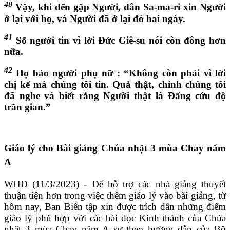
40
Vậy, khi đến gặp Người, dân Sa-ma-ri xin Người
ở lại với họ, và Người đã ở lại đó hai ngày.
41
Số người tin vì lời Đức Giê-su nói còn đông hơn
nữa.
42
Họ bảo người phụ nữ : “Không còn phải vì lời
chị kể mà chúng tôi tin. Quả thật, chính chúng tôi
đã nghe và biết rằng Người thật là Đấng cứu độ
trần gian.”
Giáo lý cho Bài giảng Chúa nhật 3 mùa Chay năm
A
WHĐ (11/3/2023) - Để hỗ trợ các nhà giảng thuyết
thuận tiện hơn trong việc thêm giáo lý vào bài giảng, từ
hôm nay, Ban Biên tập xin được trích dẫn những điểm
giáo lý phù hợp với các bài đọc Kinh thánh của Chúa
nhật 3 mùa Chay năm A sự theo hướng dẫn của Bộ