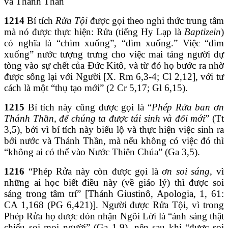
và Thánh Thần
1214
Bí tích
Rửa Tội
được gọi theo nghi thức trung tâm
mà nó được thực hiện: Rửa (tiếng Hy Lạp là
Baptizein
)
có nghĩa là “chìm xuống”, “dìm xuống.” Việc “dìm
xuống” nước tượng trưng cho việc mai táng người dự
tòng vào sự chết của Đức Kitô, và từ đó họ bước ra nhờ
được sống lại với Người [X. Rm 6,3-4; Cl 2,12], với tư
cách là một “thụ tạo mới” (2 Cr 5,17; Gl 6,15).
1215
Bí tích này cũng được gọi là “
Phép Rửa ban ơn
Thánh Thần, để chúng ta được tái sinh và đổi mới
” (Tt
3,5), bởi vì bí tích này biểu lộ và thực hiện việc sinh ra
bởi nước và Thánh Thần, mà nếu không có việc đó thì
“không ai có thể vào Nước Thiên Chúa” (Ga 3,5).
1216
“Phép Rửa này còn được gọi là
ơn soi sáng
, vì
những ai học biết điều này (về giáo lý) thì được soi
sáng trong tâm trí” [Thánh Giustinô, Apologia, 1, 61:
CA 1,168 (PG 6,421)]. Người được Rửa Tội, vì trong
Phép Rửa họ được đón nhận Ngôi Lời là “ánh sáng thật
chiếu soi mọi người” (Ga 1,9), nên sau khi “được soi