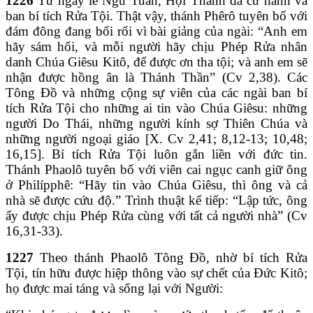
1226
Từ ngày lễ Ngũ Tuần, Hội Thánh đã cử hành và
ban bí tích Rửa Tội. Thật vậy, thánh Phêrô tuyên bố với
đám đông đang bối rối vì bài giảng của ngài: “Anh em
hãy sám hối, và mỗi người hãy chịu Phép Rửa nhân
danh Chúa Giêsu Kitô, để được ơn tha tội; và anh em sẽ
nhận được hồng ân là Thánh Thần” (Cv 2,38). Các
Tông Đồ và những cộng sự viên của các ngài ban bí
tích Rửa Tội cho những ai tin vào Chúa Giêsu: những
người Do Thái, những người kính sợ Thiên Chúa và
những người ngoại giáo [X. Cv 2,41; 8,12-13; 10,48;
16,15]. Bí tích Rửa Tội luôn gắn liền với đức tin.
Thánh Phaolô tuyên bố với viên cai ngục canh giữ ông
ở Philípphê: “Hãy tin vào Chúa Giêsu, thì ông và cả
nhà sẽ được cứu độ.” Trình thuật kể tiếp: “Lập tức, ông
ấy được chịu Phép Rửa cùng với tất cả người nhà” (Cv
16,31-33).
1227
Theo thánh Phaolô Tông Đồ, nhờ bí tích Rửa
Tội, tín hữu được hiệp thông vào sự chết của Đức Kitô;
họ được mai táng và sống lại với Người: