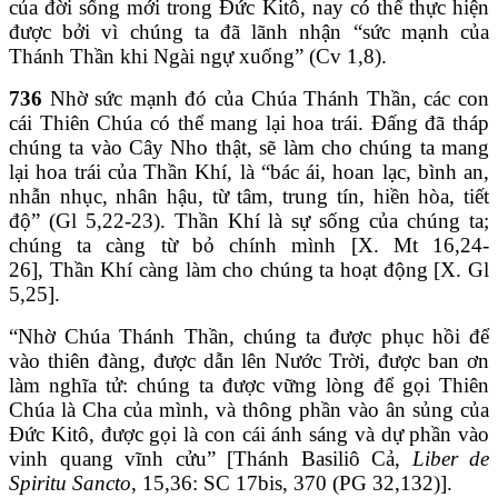
của đời sống mới trong Đức Kitô, nay có thể thực hiện
được bởi vì chúng ta đã lãnh nhận “sức mạnh của
Thánh Thần khi Ngài ngự xuống” (Cv 1,8).
736
Nhờ sức mạnh đó của Chúa Thánh Thần, các con
cái Thiên Chúa có thể mang lại hoa trái. Đấng đã tháp
chúng ta vào Cây Nho thật, sẽ làm cho chúng ta mang
lại hoa trái của Thần Khí, là “bác ái, hoan lạc, bình an,
nhẫn nhục, nhân hậu, từ tâm, trung tín, hiền hòa, tiết
độ” (Gl 5,22-23). Thần Khí là sự sống của chúng ta;
chúng ta càng từ bỏ chính mình [X. Mt 16,24-
26], Thần Khí càng làm cho chúng ta hoạt động [X. Gl
5,25].
“Nhờ Chúa Thánh Thần, chúng ta được phục hồi để
vào thiên đàng, được dẫn lên Nước Trời, được ban ơn
làm nghĩa tử: chúng ta được vững lòng để gọi Thiên
Chúa là Cha của mình, và thông phần vào ân sủng của
Đức Kitô, được gọi là con cái ánh sáng và dự phần vào
vinh quang vĩnh cửu” [Thánh Basiliô Cả,
Liber de
Spiritu Sancto
, 15,36: SC 17bis, 370 (PG 32,132)].