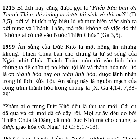
1215
Bí tích này cũng được gọi là “
Phép Rửa ban ơn
Thánh Thần, để chúng ta được tái sinh và đổi mới
” (Tt
3,5), bởi vì bí tích này biểu lộ và thực hiện việc sinh ra
bởi nước và Thánh Thần, mà nếu không có việc đó thì
“không ai có thể vào Nước Thiên Chúa” (Ga 3,5).
1999
Ân sủng của Đức Kitô là một hồng ân nhưng
không, Thiên Chúa ban cho chúng ta từ sự sống của
Ngài, nhờ Chúa Thánh Thần tuôn đổ vào linh hồn
chúng ta để chữa trị nó khỏi tội lỗi và thánh hóa nó: Đó
là
ơn thánh hóa
hay
ơn thần linh hóa
, được lãnh nhận
trong bí tích Rửa Tội. Ân sủng này là nguồn mạch của
công trình thánh hóa trong chúng ta [X. Ga 4,14; 7,38-
39]:
“Phàm ai ở trong Đức Kitô đều là thụ tạo mới. Cái cũ
đã qua và cái mới đã có đây rồi. Mọi sự ấy đều do bởi
Thiên Chúa là Đấng đã nhờ Đức Kitô mà cho chúng ta
được giao hòa với Ngài” (2 Cr 5,17-18).
2652
Chúa Thánh Thần là “nước trường sinh”, “tuôn