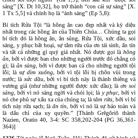
sáng” [X. Dt 10,32], họ trở thành “con cái sự sáng” [X.
1 Tx 5,5] và chính họ là “ánh sáng” (Ep 5,8):
Bí tích Rửa Tội “là hồng ân cao đẹp nhất và kỳ diệu
nhất trong các hồng ân của Thiên Chúa… Chúng ta gọi
bí tích đó là hồng ân, ân sủng, Rửa Tội, xức dầu, soi
sáng, y phục bất hoại, sự tắm rửa của ơn tái sinh, ấn tín
và tất cả những gì quý giá nhất. Nó được gọi là
hồng
ân
, bởi vì được ban cho những người trước đó chẳng có
gì; là
ân sủng
, bởi vì được ban cả cho những người tội
lỗi; là sự
dìm xuống
, bởi vì tội lỗi bị chôn vùi trong
nước; là
xức dầu
, bởi vì bí tích này là thánh thiêng và
vương giả (như những người được xức dầu); là
ơn soi
sáng
, bởi vì nó sáng ngời và chói lọi; là
y phục
, bởi vì
nó che phủ sự xấu xa của chúng ta; là t
ắm rửa
, bởi vì bí
tích này rửa sạch; là
ấn tín
, bởi vì nó là sự bảo toàn và
là dấu chỉ của uy quyền.” [Thánh Grêgôriô thành
Nazien, Oratio 40, 3-4: SC 358,202-204 (PG 36,361-
364)]