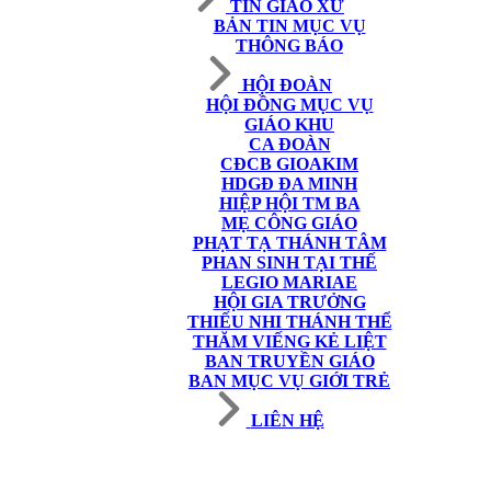
TIN GIÁO XỨ
BẢN TIN MỤC VỤ
THÔNG BÁO
HỘI ĐOÀN
HỘI ĐỒNG MỤC VỤ
GIÁO KHU
CA ĐOÀN
CĐCB GIOAKIM
HDGĐ ĐA MINH
HIỆP HỘI TM BA
MẸ CÔNG GIÁO
PHẠT TẠ THÁNH TÂM
PHAN SINH TẠI THẾ
LEGIO MARIAE
HỘI GIA TRƯỞNG
THIẾU NHI THÁNH THỂ
THĂM VIẾNG KẺ LIỆT
BAN TRUYỀN GIÁO
BAN MỤC VỤ GIỚI TRẺ
LIÊN HỆ