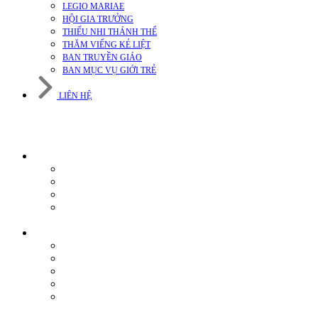
LEGIO MARIAE
HỘI GIA TRƯỞNG
THIẾU NHI THÁNH THỂ
THĂM VIẾNG KẺ LIỆT
BAN TRUYỀN GIÁO
BAN MỤC VỤ GIỚI TRẺ
LIÊN HỆ