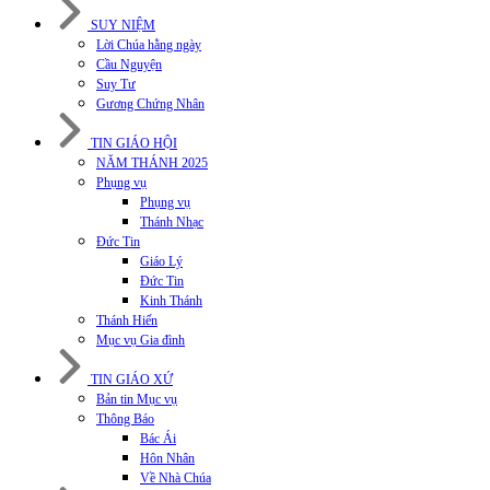
SUY NIỆM
Lời Chúa hằng ngày
Cầu Nguyện
Suy Tư
Gương Chứng Nhân
TIN GIÁO HỘI
NĂM THÁNH 2025
Phụng vụ
Phụng vụ
Thánh Nhạc
Đức Tin
Giáo Lý
Đức Tin
Kinh Thánh
Thánh Hiến
Mục vụ Gia đình
TIN GIÁO XỨ
Bản tin Mục vụ
Thông Báo
Bác Ái
Hôn Nhân
Về Nhà Chúa