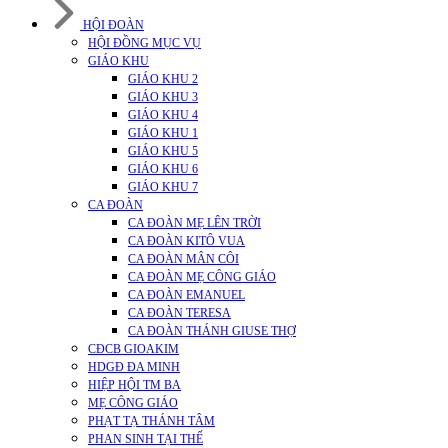
HỘI ĐOÀN
HỘI ĐỒNG MỤC VỤ
GIÁO KHU
GIÁO KHU 2
GIÁO KHU 3
GIÁO KHU 4
GIÁO KHU 1
GIÁO KHU 5
GIÁO KHU 6
GIÁO KHU 7
CA ĐOÀN
CA ĐOÀN MẸ LÊN TRỜI
CA ĐOÀN KITÔ VUA
CA ĐOÀN MÂN CÔI
CA ĐOÀN MẸ CÔNG GIÁO
CA ĐOÀN EMANUEL
CA ĐOÀN TERESA
CA ĐOÀN THÁNH GIUSE THỢ
CĐCB GIOAKIM
HDGĐ ĐA MINH
HIỆP HỘI TM BA
MẸ CÔNG GIÁO
PHẠT TẠ THÁNH TÂM
PHAN SINH TẠI THẾ