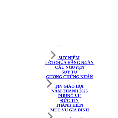
SUY NIỆM
LỜI CHÚA HẰNG NGÀY
CẦU NGUYỆN
SUY TƯ
GƯƠNG CHỨNG NHÂN
TIN GIÁO HỘI
NĂM THÁNH 2025
PHỤNG VỤ
ĐỨC TIN
THÁNH HIẾN
MỤC VỤ GIA ĐÌNH