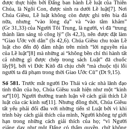
được thực hiện bởi Đấng ban hành Lề luật của Thiên
Chúa, là Ngôi Con, được sinh ra dưới Lề luật[7]. Nơi
Chúa Giêsu, Lề luật không còn được ghi trên bia đá
nữa, nhưng “vào lòng dạ” và “vào tâm khảm”
(Gr 31,33) của Người Tôi Trung, là người, vì đã “trung
thành làm sáng tỏ công lý” (Is 42,3), nên được đặt làm
“Giao Ước với dân” (Is 42,6). Chúa Giêsu chu toàn Lề
luật cho đến độ đảm nhận trên mình “lời nguyền rủa
của Lề luật”[8] mà những ai “không bền chí thi hành tất
cả những gì được chép trong sách Luật” đã chuốc
lấy[9], bởi vì Đức Kitô đã chịu chết “mà chuộc tội lỗi
người ta đã phạm trong thời Giao Ước Cũ” (Dt 9,15).
Số 581.
Trước mắt người Do Thái và các nhà lãnh đạo
tinh thần của họ, Chúa Giêsu xuất hiện như một “kinh
sư”[10]. Người thường tranh luận về cách giải thích Lề
luật của các kinh sư[11]. Nhưng đồng thời, Chúa Giêsu
tất yếu phải đối đầu với những tiến sĩ Luật bởi vì khi
trình bày cách giải thích của mình, Người không tự giới
hạn trong những cách giải thích của họ; “vì Người
giảng dạy như một Đấng có thẩm quyền, chứ không