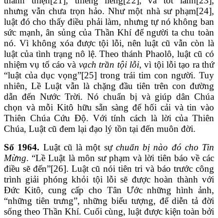
thánh thiện[21], thiêng liêng[22], và tốt lành[23],
nhưng vẫn chưa trọn hảo. Như một nhà sư phạm[24],
luật đó cho thấy điều phải làm, nhưng tự nó không ban
sức mạnh, ân sủng của Thần Khí để người ta chu toàn
nó. Vì không xóa được tội lỗi, nên luật cũ vẫn còn là
luật của tình trạng nô lệ. Theo thánh Phaolô, luật cũ có
nhiệm vụ tố cáo và
vạch trần tội lỗi
, vì tội lỗi tạo ra thứ
“luật của dục vọng”[25] trong trái tim con người. Tuy
nhiên, Lề Luật vẫn là chặng đầu tiên trên con đường
dẫn đến Nước Trời. Nó chuẩn bị và giúp dân Chúa
chọn và mỗi Kitô hữu sẵn sàng để hối cải và tin vào
Thiên Chúa Cứu Độ. Với tính cách là lời của Thiên
Chúa, Luật cũ đem lại đạo lý tồn tại đến muôn đời.
Số 1964.
Luật cũ là một sự
chuẩn bị nào đó cho Tin
Mừng
. “Lề Luật là môn sư phạm và lời tiên báo về các
điều sẽ đến”[26]. Luật cũ nói tiên tri và báo trước công
trình giải phóng khỏi tội lỗi sẽ được hoàn thành với
Đức Kitô, cung cấp cho Tân Ước những hình ảnh,
“những tiên trưng”, những biểu tượng, để diễn tả đời
sống theo Thần Khí. Cuối cùng, luật được kiện toàn bởi