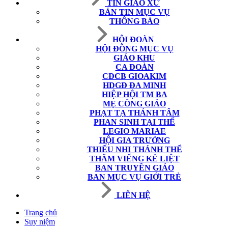
TIN GIÁO XỨ
BẢN TIN MỤC VỤ
THÔNG BÁO
HỘI ĐOÀN
HỘI ĐỒNG MỤC VỤ
GIÁO KHU
CA ĐOÀN
CĐCB GIOAKIM
HDGĐ ĐA MINH
HIỆP HỘI TM BA
MẸ CÔNG GIÁO
PHẠT TẠ THÁNH TÂM
PHAN SINH TẠI THẾ
LEGIO MARIAE
HỘI GIA TRƯỞNG
THIẾU NHI THÁNH THỂ
THĂM VIẾNG KẺ LIỆT
BAN TRUYỀN GIÁO
BAN MỤC VỤ GIỚI TRẺ
LIÊN HỆ
Trang chủ
Suy niệm