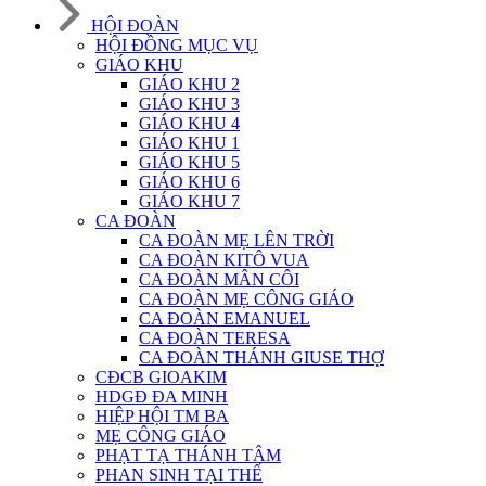
HỘI ĐOÀN
HỘI ĐỒNG MỤC VỤ
GIÁO KHU
GIÁO KHU 2
GIÁO KHU 3
GIÁO KHU 4
GIÁO KHU 1
GIÁO KHU 5
GIÁO KHU 6
GIÁO KHU 7
CA ĐOÀN
CA ĐOÀN MẸ LÊN TRỜI
CA ĐOÀN KITÔ VUA
CA ĐOÀN MÂN CÔI
CA ĐOÀN MẸ CÔNG GIÁO
CA ĐOÀN EMANUEL
CA ĐOÀN TERESA
CA ĐOÀN THÁNH GIUSE THỢ
CĐCB GIOAKIM
HDGĐ ĐA MINH
HIỆP HỘI TM BA
MẸ CÔNG GIÁO
PHẠT TẠ THÁNH TÂM
PHAN SINH TẠI THẾ