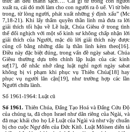
thức ăn đều thanh sạch…. Cái gì từ trong con người
xuất ra, cái đó mới làm cho con người ra ô uế. Vì từ bên
trong, từ lòng người, phát xuất những ý định xấu” (Mc
7,18-21). Khi lấy thẩm quyền thần linh mà đưa ra lời
giải thích tối hậu về Lề luật, Chúa Giêsu ở trong tình
thế đối nghịch với một số kinh sư không chấp nhận lời
giải thích của Người, mặc dù lời giải thích này được
củng cố bằng những dấu lạ thần linh kèm theo[16].
Điều này đặc biệt đúng, trong vấn đề ngày sabat. Chúa
Giêsu thường dựa trên chính lập luận của các kinh
sư[17], để nhắc nhở rằng luật nghỉ ngơi ngày sabat
không bị vi phạm khi phục vụ Thiên Chúa[18] hay
phục vụ người lân cận[19], như trường hợp các lần
Người chữa lành.
Số 1961-1964: Luật cũ
Số 1961.
Thiên Chúa, Đấng Tạo Hoá và Đấng Cứu Độ
của chúng ta, đã chọn Israel như dân riêng của Ngài, và
đã mạc khải cho họ Lề Luật của Ngài và như vậy chuẩn
bị cho cuộc Ngự đến của Đức Kitô. Luật Môisen diễn tả