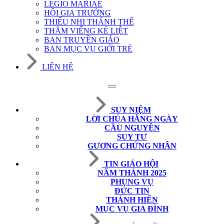
LEGIO MARIAE
HỘI GIA TRƯỞNG
THIẾU NHI THÁNH THỂ
THĂM VIẾNG KẺ LIỆT
BAN TRUYỀN GIÁO
BAN MỤC VỤ GIỚI TRẺ
LIÊN HỆ
SUY NIỆM
LỜI CHÚA HẰNG NGÀY
CẦU NGUYỆN
SUY TƯ
GƯƠNG CHỨNG NHÂN
TIN GIÁO HỘI
NĂM THÁNH 2025
PHỤNG VỤ
ĐỨC TIN
THÁNH HIẾN
MỤC VỤ GIA ĐÌNH