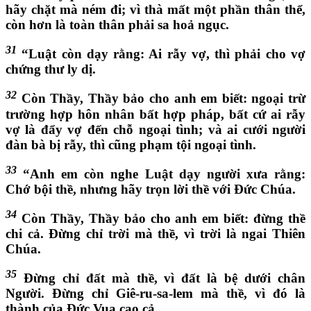
hãy chặt mà ném đi; vì thà mất một phần thân thể,
còn hơn là toàn thân phải sa hoả ngục.
31
“Luật còn dạy rằng: Ai rẫy vợ, thì phải cho vợ
chứng thư ly dị.
32
Còn Thầy, Thầy bảo cho anh em biết: ngoại trừ
trường hợp hôn nhân bất hợp pháp, bất cứ ai rẫy
vợ là đẩy vợ đến chỗ ngoại tình; và ai cưới người
đàn bà bị rẫy, thì cũng phạm tội ngoại tình.
33
“Anh em còn nghe Luật dạy người xưa rằng:
Chớ bội thề, nhưng hãy trọn lời thề với Đức Chúa.
34
Còn Thầy, Thầy bảo cho anh em biết: đừng thề
chi cả. Đừng chỉ trời mà thề, vì trời là ngai Thiên
Chúa.
35
Đừng chỉ đất mà thề, vì đất là bệ dưới chân
Người. Đừng chỉ Giê-ru-sa-lem mà thề, vì đó là
thành của Đức Vua cao cả.