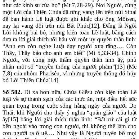
như các kinh sư của họ” (Mt 7,28-29). Nơi Người, cùng
một Lời của Thiên Chúa đã từng vang lên trên núi Sinai
để ban hành Lề luật được ghi khắc cho ông Môisen,
nay lại vang dội trên núi Bát Phúc[12]. Đấng là Ngôi
Lời không bãi bỏ, nhưng kiện toàn Lề luật, bằng cách
đưa ra lời giải thích tối hậu với một uy quyền thần linh:
“Anh em còn nghe Luật dạy người xưa rằng…. Còn
Thầy, Thầy bảo cho anh em biết” (Mt 5,33-34). Chính
Người, với cùng một thẩm quyền thần linh ấy, phủ
nhận một số “truyền thống của người phàm”[13] (Mc
7,8) của nhóm Pharisêu, vì những truyền thống đó hủy
bỏ Lời Thiên Chúa[14].
Số 582.
Đi xa hơn nữa, Chúa Giêsu còn kiện toàn Lề
luật về sự thanh sạch của các thức ăn, một điều hết sức
quan trọng trong cuộc sống hằng ngày của người Do
Thái, khi Người cho thấy ý nghĩa “quản giáo” của luật
ấy[15] bằng lời giải thích thần linh: “Bất cứ cái gì từ
bên ngoài vào trong con người, thì không thể làm cho
con người ra ô uế…. Như vậy là Người tuyên bố mọi