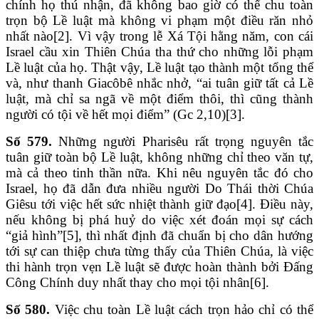
chính họ thú nhận, đã không bao giờ có thể chu toàn
trọn bộ Lề luật mà không vi phạm một điều răn nhỏ
nhất nào[2]. Vì vậy trong lễ Xá Tội hằng năm, con cái
Israel cầu xin Thiên Chúa tha thứ cho những lỗi phạm
Lề luật của họ. Thật vậy, Lề luật tạo thành một tổng thể
và, như thanh Giacôbê nhắc nhở, “ai tuân giữ tất cả Lề
luật, mà chỉ sa ngã về một điểm thôi, thì cũng thành
người có tội về hết mọi điểm” (Gc 2,10)[3].
Số 579.
Những người Pharisêu rất trọng nguyên tắc
tuân giữ toàn bộ Lề luật, không những chỉ theo văn tự,
mà cả theo tinh thần nữa. Khi nêu nguyên tắc đó cho
Israel, họ đã dẫn đưa nhiều người Do Thái thời Chúa
Giêsu tới việc hết sức nhiệt thành giữ đạo[4]. Điều này,
nếu không bị phá huỷ do việc xét đoán mọi sự cách
“giả hình”[5], thì nhất định đã chuẩn bị cho dân hướng
tới sự can thiệp chưa từng thấy của Thiên Chúa, là việc
thi hành trọn vẹn Lề luật sẽ được hoàn thành bởi Đấng
Công Chính duy nhất thay cho mọi tội nhân[6].
Số 580.
Việc chu toàn Lề luật cách trọn hảo chỉ có thể