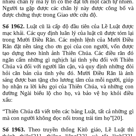
nhiều chân lý mà lý trí có thể đạt tới một cách tự nhiên.
Người ta gặp được các chân lý này được công bố và
được chứng thực trong Giao ước cứu độ.
Số 1962.
Luật cũ là cấp độ đầu tiên của Lề Luật được
mạc khải. Các quy định luân lý của luật cũ được tóm lại
trong Mười Điều Răn. Các mệnh lệnh của Mười Điều
Răn đặt nền tảng cho ơn gọi của con người, vốn được
tạo dựng theo hình ảnh Thiên Chúa. Các điều răn đó
ngăn cấm những gì nghịch lại tình yêu đối với Thiên
Chúa và đối với người lân cận, và quy định những đòi
hỏi căn bản của tình yêu đó. Mười Điều Răn là ánh
sáng được ban tặng cho lương tâm của mỗi người, giúp
họ nhận ra lời kêu gọi của Thiên Chúa, và những con
đường Ngài biểu lộ cho họ, và bảo vệ họ khỏi điều
xấu:
“Thiên Chúa đã viết trên các bảng Luật, tất cả những gì
mà con người không đọc nổi trong trái tim họ”[20].
Số 1963.
Theo truyền thống Kitô giáo, Lề Luật thì