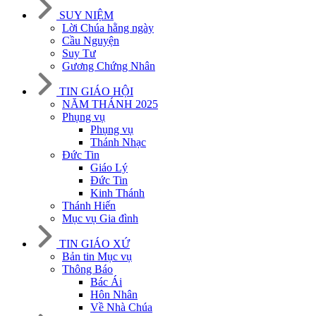
SUY NIỆM
Lời Chúa hằng ngày
Cầu Nguyện
Suy Tư
Gương Chứng Nhân
TIN GIÁO HỘI
NĂM THÁNH 2025
Phụng vụ
Phụng vụ
Thánh Nhạc
Đức Tin
Giáo Lý
Đức Tin
Kinh Thánh
Thánh Hiến
Mục vụ Gia đình
TIN GIÁO XỨ
Bản tin Mục vụ
Thông Báo
Bác Ái
Hôn Nhân
Về Nhà Chúa