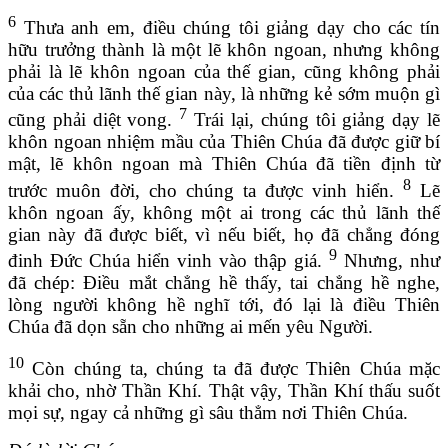
6
Thưa anh em, điều chúng tôi giảng dạy cho các tín
hữu trưởng thành là một lẽ khôn ngoan, nhưng không
phải là lẽ khôn ngoan của thế gian, cũng không phải
của các thủ lãnh thế gian này, là những kẻ sớm muộn gì
7
cũng phải diệt vong.
Trái lại, chúng tôi giảng dạy lẽ
khôn ngoan nhiệm mầu của Thiên Chúa đã được giữ bí
mật, lẽ khôn ngoan mà Thiên Chúa đã tiền định từ
8
trước muôn đời, cho chúng ta được vinh hiển.
Lẽ
khôn ngoan ấy, không một ai trong các thủ lãnh thế
gian này đã được biết, vì nếu biết, họ đã chẳng đóng
9
đinh Đức Chúa hiển vinh vào thập giá.
Nhưng, như
đã chép: Điều mắt chẳng hề thấy, tai chẳng hề nghe,
lòng người không hề nghĩ tới, đó lại là điều Thiên
Chúa đã dọn sẵn cho những ai mến yêu Người.
10
Còn chúng ta, chúng ta đã được Thiên Chúa mặc
khải cho, nhờ Thần Khí. Thật vậy, Thần Khí thấu suốt
mọi sự, ngay cả những gì sâu thẳm nơi Thiên Chúa.