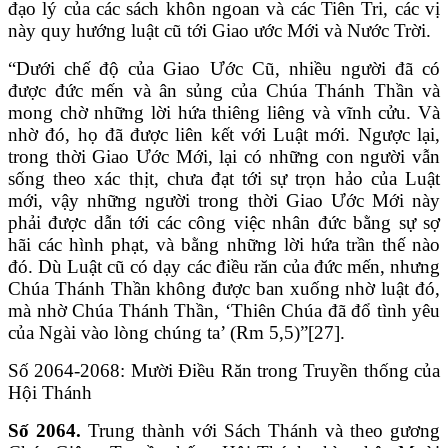
đạo lý của các sách khôn ngoan và các Tiên Tri, các vị
này quy hướng luật cũ tới Giao ước Mới và Nước Trời.
“Dưới chế độ của Giao Ước Cũ, nhiều người đã có
được đức mến và ân sủng của Chúa Thánh Thần và
mong chờ những lời hứa thiêng liêng và vĩnh cửu. Và
nhờ đó, họ đã được liên kết với Luật mới. Ngược lại,
trong thời Giao Ước Mới, lại có những con người vẫn
sống theo xác thịt, chưa đạt tới sự trọn hảo của Luật
mới, vậy những người trong thời Giao Ước Mới này
phải được dẫn tới các công việc nhân đức bằng sự sợ
hãi các hình phạt, và bằng những lời hứa trần thế nào
đó. Dù Luật cũ có dạy các điều răn của đức mến, nhưng
Chúa Thánh Thần không được ban xuống nhờ luật đó,
mà nhờ Chúa Thánh Thần, ‘Thiên Chúa đã đổ tình yêu
của Ngài vào lòng chúng ta’ (Rm 5,5)”[27].
Số 2064-2068: Mười Điều Răn trong Truyền thống của
Hội Thánh
Số 2064.
Trung thành với Sách Thánh và theo gương