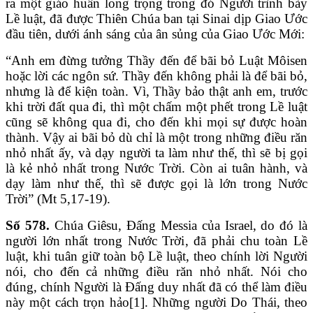
ra một giáo huấn long trọng trong đó Người trình bày
Lề luật, đã được Thiên Chúa ban tại Sinai dịp Giao Ước
đầu tiên, dưới ánh sáng của ân sủng của Giao Ước Mới:
“Anh em đừng tưởng Thầy đến để bãi bỏ Luật Môisen
hoặc lời các ngôn sứ. Thầy đến không phải là để bãi bỏ,
nhưng là để kiện toàn. Vì, Thầy bảo thật anh em, trước
khi trời đất qua đi, thì một chấm một phết trong Lề luật
cũng sẽ không qua đi, cho đến khi mọi sự được hoàn
thành. Vậy ai bãi bỏ dù chỉ là một trong những điều răn
nhỏ nhất ấy, và dạy người ta làm như thế, thì sẽ bị gọi
là kẻ nhỏ nhất trong Nước Trời. Còn ai tuân hành, và
dạy làm như thế, thì sẽ được gọi là lớn trong Nước
Trời” (Mt 5,17-19).
Số 578.
Chúa Giêsu, Đấng Messia của Israel, do đó là
người lớn nhất trong Nước Trời, đã phải chu toàn Lề
luật, khi tuân giữ toàn bộ Lề luật, theo chính lời Người
nói, cho đến cả những điều răn nhỏ nhất. Nói cho
đúng, chính Người là Đấng duy nhất đã có thể làm điều
này một cách trọn hảo[1]. Những người Do Thái, theo