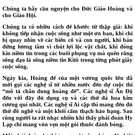
Chúng ta hãy cầu nguyện cho Đức Giáo Hoàng và
cho Giáo Hội.
Chúng ta có nhiều cách để khước từ thập giá: khi
không tiếp nhận cuộc sống như một ơn ban, khi chỉ
bị quay nhìn về các biến cố và con người, khi bán
đứng lương tâm vì chút lợi lộc vật chất, khi đóng
kín niềm tin trong các buổi phụng vụ mà quên rằng
sống đạo là sống niềm tin Kitô trong từng phút giây
cuộc sống.
Ngày kia, Hoàng đế của một vương quốc lớn đã
mời gọi các nghệ sĩ từ nhiều nước đến dự cuộc thi
“mô tả chân dung hoàng đế”. Các nghệ sĩ Ấn Độ
đến với đầy đủ dụng cụ và các thứ đá hoa kim
cương quí nhất. Các nghệ sĩ Ai cập thì mang đến đủ
thứ đồ nghề và một khối cẩm thạch hảo hạng. Sau
cùng người ta rất nhạc nhiên khi thấy phái đoàn Hy
Lạp chỉ mang vỏn vẹn một gói thuốc đánh bóng.