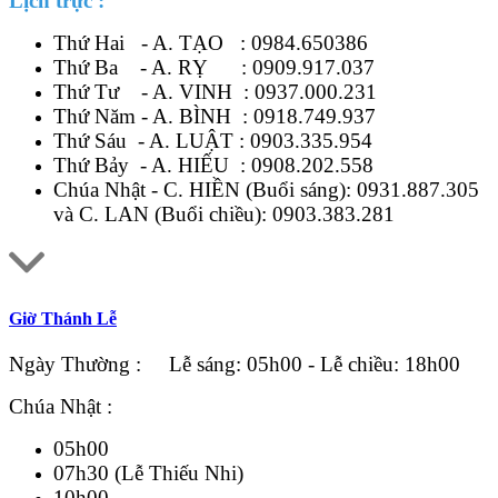
Lịch trực :
Thứ Hai - A. TẠO :
0984.650386
Thứ Ba - A. RỴ :
0909.917.037
Thứ Tư - A. VINH :
0937.000.231
Thứ Năm - A. BÌNH :
0918.749.937
Thứ Sáu - A. LUẬT :
0903.335.954
Thứ Bảy - A. HIẾU :
0908.202.558
Chúa Nhật - C. HIỀN (Buổi sáng):
0931.887.305
và C. LAN (Buổi chiều):
0903.383.281
Giờ Thánh Lễ
Ngày Thường : Lễ sáng: 05h00 - Lễ chiều: 18h00
Chúa Nhật :
05h00
07h30 (Lễ Thiếu Nhi)
10h00