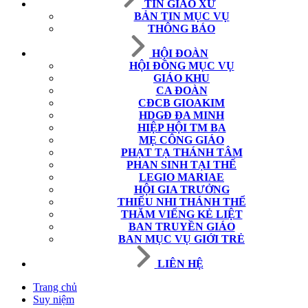
TIN GIÁO XỨ
BẢN TIN MỤC VỤ
THÔNG BÁO
HỘI ĐOÀN
HỘI ĐỒNG MỤC VỤ
GIÁO KHU
CA ĐOÀN
CĐCB GIOAKIM
HDGĐ ĐA MINH
HIỆP HỘI TM BA
MẸ CÔNG GIÁO
PHẠT TẠ THÁNH TÂM
PHAN SINH TẠI THẾ
LEGIO MARIAE
HỘI GIA TRƯỞNG
THIẾU NHI THÁNH THỂ
THĂM VIẾNG KẺ LIỆT
BAN TRUYỀN GIÁO
BAN MỤC VỤ GIỚI TRẺ
LIÊN HỆ
Trang chủ
Suy niệm