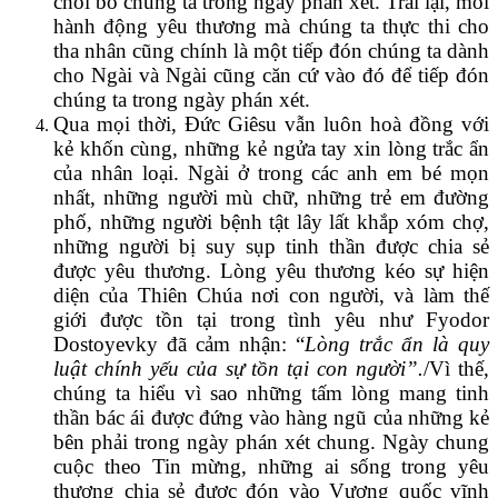
chối bỏ chúng ta trong ngày phán xét. Trái lại, mỗi
hành động yêu thương mà chúng ta thực thi cho
tha nhân cũng chính là một tiếp đón chúng ta dành
cho Ngài và Ngài cũng căn cứ vào đó để tiếp đón
chúng ta trong ngày phán xét.
Qua mọi thời, Đức Giêsu vẫn luôn hoà đồng với
kẻ khốn cùng, những kẻ ngửa tay xin lòng trắc ẩn
của nhân loại. Ngài ở trong các anh em bé mọn
nhất, những người mù chữ, những trẻ em đường
phố, những người bệnh tật lây lất khắp xóm chợ,
những người bị suy sụp tinh thần được chia sẻ
được yêu thương. Lòng yêu thương kéo sự hiện
diện của Thiên Chúa nơi con người, và làm thế
giới được tồn tại trong tình yêu như Fyodor
Dostoyevky đã cảm nhận: “
Lòng trắc ẩn là quy
luật chính yếu của sự tồn tại con người”.
/Vì thế,
chúng ta hiểu vì sao những tấm lòng mang tinh
thần bác ái được đứng vào hàng ngũ của những kẻ
bên phải trong ngày phán xét chung. Ngày chung
cuộc theo Tin mừng, những ai sống trong yêu
thương chia sẻ được đón vào Vương quốc vĩnh