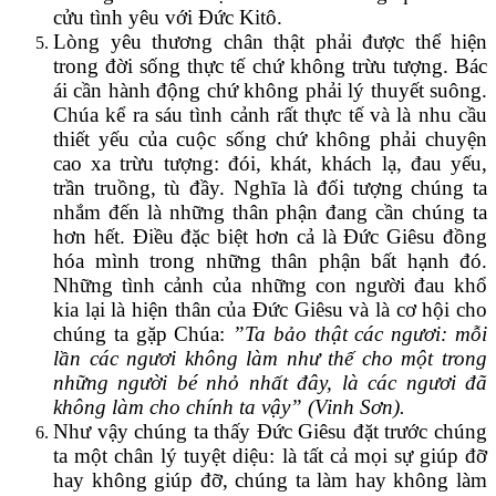
cửu tình yêu với Đức Kitô.
Lòng yêu thương chân thật phải được thể hiện
trong đời sống thực tế chứ không trừu tượng. Bác
ái cần hành động chứ không phải lý thuyết suông.
Chúa kể ra sáu tình cảnh rất thực tế và là nhu cầu
thiết yếu của cuộc sống chứ không phải chuyện
cao xa trừu tượng: đói, khát, khách lạ, đau yếu,
trần truồng, tù đầy. Nghĩa là đối tượng chúng ta
nhắm đến là những thân phận đang cần chúng ta
hơn hết. Điều đặc biệt hơn cả là Đức Giêsu đồng
hóa mình trong những thân phận bất hạnh đó.
Những tình cảnh của những con người đau khổ
kia lại là hiện thân của Đức Giêsu và là cơ hội cho
chúng ta gặp Chúa:
”Ta bảo thật các ngươi: mỗi
lần các ngươi không làm như thế cho một trong
những người bé nhỏ nhất đây, là các ngươi đã
không làm cho chính ta vậy” (Vinh Sơn).
Như vậy chúng ta thấy Đức Giêsu đặt trước chúng
ta một chân lý tuyệt diệu: là tất cả mọi sự giúp đỡ
hay không giúp đỡ, chúng ta làm hay không làm