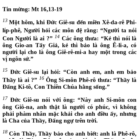
Tin mừng: Mt 16,13-19
13
Một hôm, khi Đức Giê-su đến miền Xê-da-rê Phi-
líp-phê, Người hỏi các môn đệ rằng: “Người ta nói
14
Con Người là ai ?”
Các ông thưa: “Kẻ thì nói là
ông Gio-an Tẩy Giả, kẻ thì bảo là ông Ê-li-a, có
người lại cho là ông Giê-rê-mi-a hay một trong các
vị ngôn sứ.”
15
Đức Giê-su lại hỏi: “Còn anh em, anh em bảo
16
Thầy là ai ?”
Ông Si-môn Phê-rô thưa: “Thầy là
Đấng Ki-tô, Con Thiên Chúa hằng sống.”
17
Đức Giê-su nói với ông: “Này anh Si-môn con
ông Giô-na, anh thật là người có phúc, vì không
phải phàm nhân mặc khải cho anh điều ấy, nhưng
là Cha của Thầy, Đấng ngự trên trời.
18
Còn Thầy, Thầy bảo cho anh biết: anh là Phê-rô,