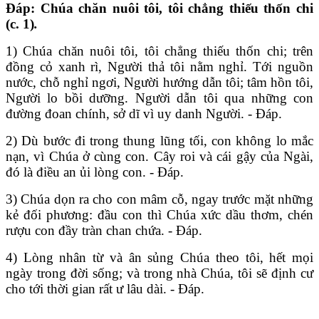
Đáp: Chúa chăn nuôi tôi, tôi chẳng thiếu thốn chi
(c. 1)
.
1) Chúa chăn nuôi tôi, tôi chẳng thiếu thốn chi; trên
đồng cỏ xanh rì, Người thả tôi nằm nghỉ. Tới nguồn
nước, chỗ nghỉ ngơi, Người hướng dẫn tôi; tâm hồn tôi,
Người lo bồi dưỡng. Người dẫn tôi qua những con
đường đoan chính, sở dĩ vì uy danh Người. - Đáp.
2) Dù bước đi trong thung lũng tối, con không lo mắc
nạn, vì Chúa ở cùng con. Cây roi và cái gậy của Ngài,
đó là điều an ủi lòng con. - Đáp.
3) Chúa dọn ra cho con mâm cỗ, ngay trước mặt những
kẻ đối phương: đầu con thì Chúa xức dầu thơm, chén
rượu con đầy tràn chan chứa. - Đáp.
4) Lòng nhân từ và ân sủng Chúa theo tôi, hết mọi
ngày trong đời sống; và trong nhà Chúa, tôi sẽ định cư
cho tới thời gian rất ư lâu dài. - Đáp.