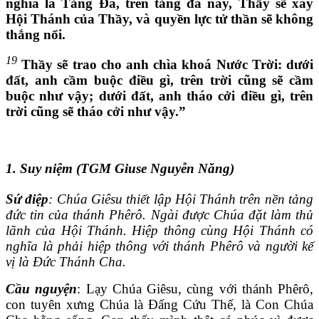
nghĩa là Tảng Đá, trên tảng đá này, Thầy sẽ xây
Hội Thánh của Thầy, và quyền lực tử thần sẽ không
thắng nổi.
19
Thầy sẽ trao cho anh chìa khoá Nước Trời: dưới
đất, anh cầm buộc điều gì, trên trời cũng sẽ cầm
buộc như vậy; dưới đất, anh tháo cởi điều gì, trên
trời cũng sẽ tháo cởi như vậy.”
1. Suy niệm (TGM Giuse Nguyễn Năng)
Sứ điệp
: Chúa Giêsu thiết lập Hội Thánh trên nền tảng
đức tin của thánh Phêrô. Ngài được Chúa đặt làm thủ
lãnh của Hội Thánh. Hiệp thông cùng Hội Thánh có
nghĩa là phải hiệp thông với thánh Phêrô và người kế
vị là Đức Thánh Cha.
Cầu nguyện
: Lạy Chúa Giêsu, cùng với thánh Phêrô,
con tuyên xưng Chúa là Đấng Cứu Thế, là Con Chúa