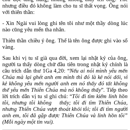
nhưng điều đó không làm cho tu sĩ thất vọng. Ông nói
với thiên thần:
- Xin Ngài vui lòng ghi tên tôi như một thầy dòng lúc
nào cũng yêu mến tha nhân.
Thiên thần chiều ý ông. Thế là tên ông được ghi vào sổ
vàng.
Sau khi vị tu sĩ già qua đời, xem lại nhật ký của ông,
người ta thấy dòng chữ đầu tiên trong nhật ký chính là
câu trích dẫn thư 1Ga 4,20: “
Nếu ai nói mình yêu mến
Chúa mà lại ghét anh em mình thì đó là kẻ nói dối, vì
kẻ không yêu mến người anh em nó thấy đó tất không
thể yêu mến Thiên Chúa mà nó không thấy
”. Tiếp theo
lời trích dẫn vị tu sĩ ghi chú: “
Tôi đi tìm kiếm linh hồn
tôi, nhưng tôi không thấy; tôi đi tìm Thiên Chúa,
nhưng Thiên Chúa vượt thoát khỏi tôi; tôi đi tìm người
anh em, tôi đã gặp được Thiên Chúa và linh hồn tôi”
(Mỗi ngày một tin vui).