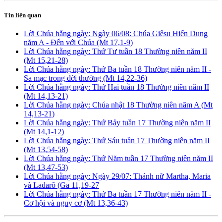
Tin liên quan
Lời Chúa hằng ngày: Ngày 06/08: Chúa Giêsu Hiển Dung
năm A - Đến với Chúa (Mt 17,1-9)
Lời Chúa hằng ngày: Thứ Tư tuần 18 Thường niên năm II
(Mt 15,21-28)
Lời Chúa hằng ngày: Thứ Ba tuần 18 Thường niên năm II -
Sa mạc trong đời thường (Mt 14,22-36)
Lời Chúa hằng ngày: Thứ Hai tuần 18 Thường niên năm II
(Mt 14,13-21)
Lời Chúa hằng ngày: Chúa nhật 18 Thường niên năm A (Mt
14,13-21)
Lời Chúa hằng ngày: Thứ Bảy tuần 17 Thường niên năm II
(Mt 14,1-12)
Lời Chúa hằng ngày: Thứ Sáu tuần 17 Thường niên năm II
(Mt 13,54-58)
Lời Chúa hằng ngày: Thứ Năm tuần 17 Thường niên năm II
(Mt 13,47-53)
Lời Chúa hằng ngày: Ngày 29/07: Thánh nữ Martha, Maria
và Ladarô (Ga 11,19-27
Lời Chúa hằng ngày: Thứ Ba tuần 17 Thường niên năm II -
Cơ hội và nguy cơ (Mt 13,36-43)