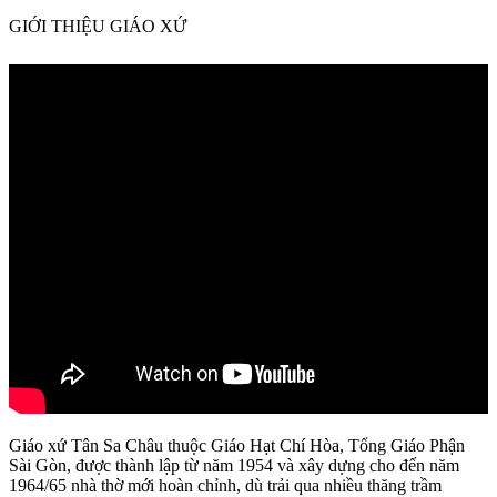
GIỚI THIỆU GIÁO XỨ
Giáo xứ Tân Sa Châu thuộc Giáo Hạt Chí Hòa, Tổng Giáo Phận
Sài Gòn, được thành lập từ năm 1954 và xây dựng cho đến năm
1964/65 nhà thờ mới hoàn chỉnh, dù trải qua nhiều thăng trầm