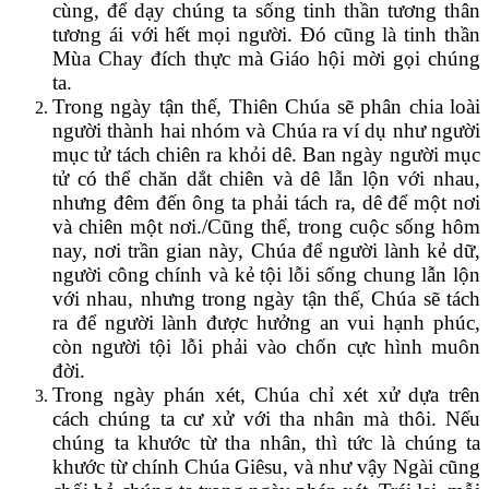
cùng, để dạy chúng ta sống tinh thần tương thân
tương ái với hết mọi người. Đó cũng là tinh thần
Mùa Chay đích thực mà Giáo hội mời gọi chúng
ta.
Trong ngày tận thế, Thiên Chúa sẽ phân chia loài
người thành hai nhóm và Chúa ra ví dụ như người
mục tử tách chiên ra khỏi dê. Ban ngày người mục
tử có thể chăn dắt chiên và dê lẫn lộn với nhau,
nhưng đêm đến ông ta phải tách ra, dê để một nơi
và chiên một nơi./Cũng thế, trong cuộc sống hôm
nay, nơi trần gian này, Chúa để người lành kẻ dữ,
người công chính và kẻ tội lỗi sống chung lẫn lộn
với nhau, nhưng trong ngày tận thế, Chúa sẽ tách
ra để người lành được hưởng an vui hạnh phúc,
còn người tội lỗi phải vào chốn cực hình muôn
đời.
Trong ngày phán xét, Chúa chỉ xét xử dựa trên
cách chúng ta cư xử với tha nhân mà thôi. Nếu
chúng ta khước từ tha nhân, thì tức là chúng ta
khước từ chính Chúa Giêsu, và như vậy Ngài cũng