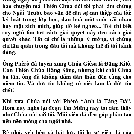
bao chuyện mà Thiên Chúa đòi tôi phải làm chứng
cho Ngài. Trước bao vấn đề cần sự can thiệp của tôi:
kỷ luật trong lớp học, dàn hoà một cuộc cãi nhau
hay một xích mích, giúp đỡ kẻ nghèo... Tôi chỉ biết
suy nghĩ tìm hết cách giải quyết này đến cách giải
quyết khác. Tất cả chỉ là những lý tưởng, vì chúng
chỉ lẩn quẩn trong đầu tôi mà không thể đi tới hành
động.
Ông Phêrô đã tuyên xưng Chúa Giêsu là Đấng Kitô,
Con Thiên Chúa Hằng Sống, nhưng khi chối Chúa
ba lần, ông đã không dám dấn thân đến cùng cho
niềm tin. Và đức tin không có việc làm là đức tin
chết!
Khi xưa Chúa nói với Phêrô “Anh là Tảng Đá”.
Hôm nay nghe lại đoạn Tin Mừng này tôi cảm thấy
như Chúa nói với tôi. Mỗi viên đá đều góp phần tạo
nên nền móng cho ngôi nhà.
Bé nhỏ, yếu hèn và bất lực, tôi lo sợ viên đá của