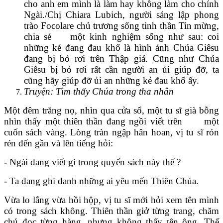
cho anh em mình là làm hay không làm cho chính
Ngài./Chị Chiara Lubich, người sáng lập phong
trào Focolare chủ trương sống tinh thần Tin mừng,
chia sẻ một kinh nghiệm sống như sau: coi
những kẻ đang đau khổ là hình ảnh Chúa Giêsu
đang bị bỏ rơi trên Thập giá. Cũng như Chúa
Giêsu bị bỏ rơi rất cần người an ủi giúp đỡ, ta
cũng hãy giúp đỡ ủi an những kẻ đau khổ ấy.
Truyện: Tìm thấy Chúa trong tha nhân
Một đêm trăng nọ, nhìn qua cửa sổ, một tu sĩ già bỗng
nhìn thấy một thiên thần đang ngồi viết trên một
cuốn sách vàng. Lòng tràn ngập hân hoan, vị tu sĩ rón
rén đến gần và lên tiếng hỏi:
- Ngài đang viết gì trong quyển sách này thế ?
- Ta đang ghi danh những ai yêu mến Thiên Chúa.
Vừa lo lắng vừa hồi hộp, vị tu sĩ mới hỏi xem tên mình
có trong sách không. Thiên thần giở từng trang, chăm
chú đọc từng hàng, nhưng không thấy tên ông. Thế