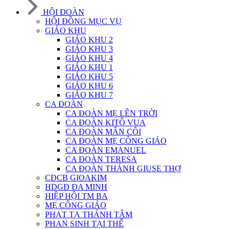
HỘI ĐOÀN
HỘI ĐỒNG MỤC VỤ
GIÁO KHU
GIÁO KHU 2
GIÁO KHU 3
GIÁO KHU 4
GIÁO KHU 1
GIÁO KHU 5
GIÁO KHU 6
GIÁO KHU 7
CA ĐOÀN
CA ĐOÀN MẸ LÊN TRỜI
CA ĐOÀN KITÔ VUA
CA ĐOÀN MÂN CÔI
CA ĐOÀN MẸ CÔNG GIÁO
CA ĐOÀN EMANUEL
CA ĐOÀN TERESA
CA ĐOÀN THÁNH GIUSE THỢ
CĐCB GIOAKIM
HDGĐ ĐA MINH
HIỆP HỘI TM BA
MẸ CÔNG GIÁO
PHẠT TẠ THÁNH TÂM
PHAN SINH TẠI THẾ