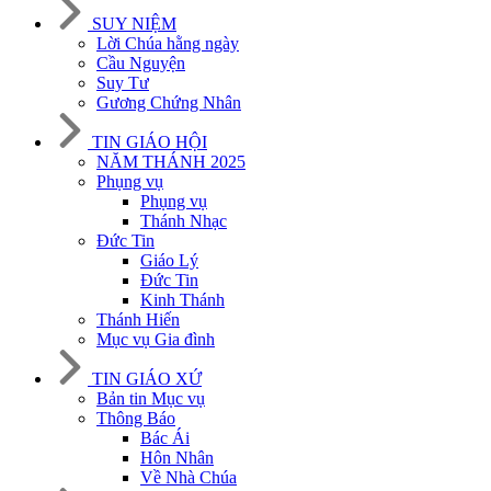
SUY NIỆM
Lời Chúa hằng ngày
Cầu Nguyện
Suy Tư
Gương Chứng Nhân
TIN GIÁO HỘI
NĂM THÁNH 2025
Phụng vụ
Phụng vụ
Thánh Nhạc
Đức Tin
Giáo Lý
Đức Tin
Kinh Thánh
Thánh Hiến
Mục vụ Gia đình
TIN GIÁO XỨ
Bản tin Mục vụ
Thông Báo
Bác Ái
Hôn Nhân
Về Nhà Chúa