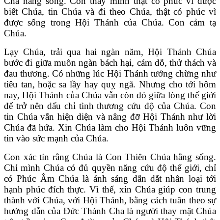
Cha hằng sống. Con thấy mình thật có phúc vì được
biết Chúa, tin Chúa và đi theo Chúa, thật có phúc vì
được sống trong Hội Thánh của Chúa. Con cảm tạ
Chúa.
Lạy Chúa, trải qua hai ngàn năm, Hội Thánh Chúa
bước đi giữa muôn ngàn bách hại, cám dỗ, thử thách và
đau thương. Có những lúc Hội Thánh tưởng chừng như
tiêu tan, hoặc sa lầy hay quỵ ngã. Nhưng cho tới hôm
nay, Hội Thánh của Chúa vẫn còn đó giữa lòng thế giới
để trở nên dấu chỉ tình thương cứu độ của Chúa. Con
tin Chúa vẫn hiện diện và nâng đỡ Hội Thánh như lời
Chúa đã hứa. Xin Chúa làm cho Hội Thánh luôn vững
tin vào sức mạnh của Chúa.
Con xác tín rằng Chúa là Con Thiên Chúa hằng sống.
Chỉ mình Chúa có đủ quyền năng cứu độ thế giới, chỉ
có Phúc Âm Chúa là ánh sáng dẫn dắt nhân loại tới
hạnh phúc đích thực. Vì thế, xin Chúa giúp con trung
thành với Chúa, với Hội Thánh, bằng cách tuân theo sự
hướng dẫn của Đức Thánh Cha là người thay mặt Chúa