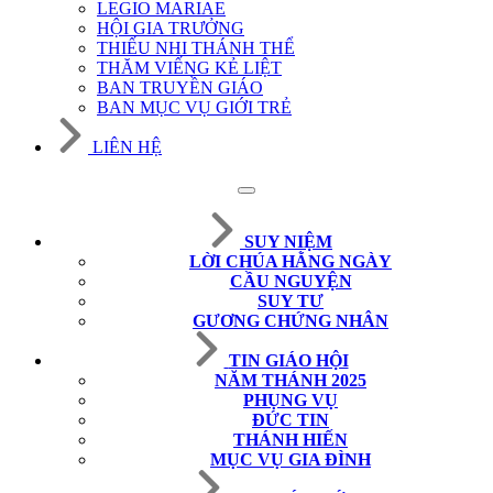
LEGIO MARIAE
HỘI GIA TRƯỞNG
THIẾU NHI THÁNH THỂ
THĂM VIẾNG KẺ LIỆT
BAN TRUYỀN GIÁO
BAN MỤC VỤ GIỚI TRẺ
LIÊN HỆ
SUY NIỆM
LỜI CHÚA HẰNG NGÀY
CẦU NGUYỆN
SUY TƯ
GƯƠNG CHỨNG NHÂN
TIN GIÁO HỘI
NĂM THÁNH 2025
PHỤNG VỤ
ĐỨC TIN
THÁNH HIẾN
MỤC VỤ GIA ĐÌNH