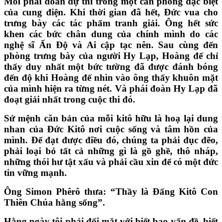
Mỗi phái đoàn dự thi trong một căn phòng đặc biệt
của cung điện. Khi thời gian đã hết, Đức vua cho
trưng bày các tác phẩm tranh giải. Ông hết sức
khen các bức chân dung của chính mình do các
nghệ sĩ Ấn Độ và Ai cập tạc nên. Sau cùng đến
phòng trưng bày của người Hy Lạp, Hoàng đế chỉ
thấy duy nhất một bức tường đã được đánh bóng
đến độ khi Hoàng đế nhìn vào ông thấy khuôn mặt
của mình hiện ra từng nét. Và phái đoàn Hy Lạp đã
đoạt giải nhất trong cuộc thi đó.
Sứ mệnh căn bản của mỗi kitô hữu là hoạ lại dung
nhan của Đức Kitô nơi cuộc sống và tâm hồn của
mình. Để đạt được điều đó, chúng ta phải đục đẽo,
phải loại bỏ tất cả những gì là gồ ghề, thô nháp,
những thói hư tật xấu và phải cầu xin để có một đức
tin vững mạnh.
Ông Simon Phêrô thưa: “Thầy là Đấng Kitô Con
Thiên Chúa hằng sống”.
Hằng ngày tôi phải đối mặt với biết bao vấn đề, biết