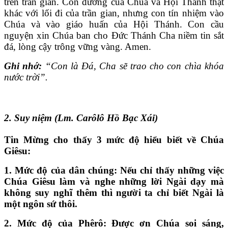
trên trần gian. Con đường của Chúa và Hội Thánh thật
khác với lối đi của trần gian, nhưng con tín nhiệm vào
Chúa và vào giáo huấn của Hội Thánh. Con cầu
nguyện xin Chúa ban cho Đức Thánh Cha niềm tin sắt
đá, lòng cậy trông vững vàng. Amen.
Ghi nhớ:
“Con là Ðá, Cha sẽ trao cho con chìa khóa
nước trời”.
2. Suy niệm (Lm. Carôlô Hồ Bạc Xái)
Tin Mừng cho thấy 3 mức độ hiểu biết về Chúa
Giêsu:
1. Mức độ của dân chúng: Nếu chỉ thấy những việc
Chúa Giêsu làm và nghe những lời Ngài dạy mà
không suy nghĩ thêm thì người ta chỉ biết Ngài là
một ngôn sứ thôi.
2. Mức độ của Phêrô: Được ơn Chúa soi sáng,