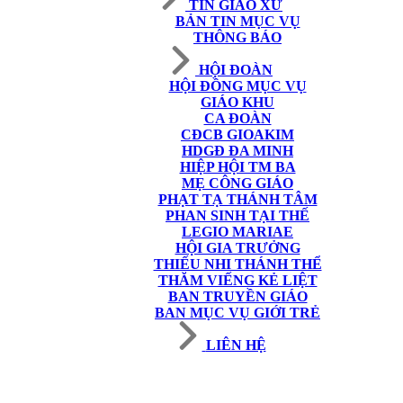
TIN GIÁO XỨ
BẢN TIN MỤC VỤ
THÔNG BÁO
HỘI ĐOÀN
HỘI ĐỒNG MỤC VỤ
GIÁO KHU
CA ĐOÀN
CĐCB GIOAKIM
HDGĐ ĐA MINH
HIỆP HỘI TM BA
MẸ CÔNG GIÁO
PHẠT TẠ THÁNH TÂM
PHAN SINH TẠI THẾ
LEGIO MARIAE
HỘI GIA TRƯỞNG
THIẾU NHI THÁNH THỂ
THĂM VIẾNG KẺ LIỆT
BAN TRUYỀN GIÁO
BAN MỤC VỤ GIỚI TRẺ
LIÊN HỆ