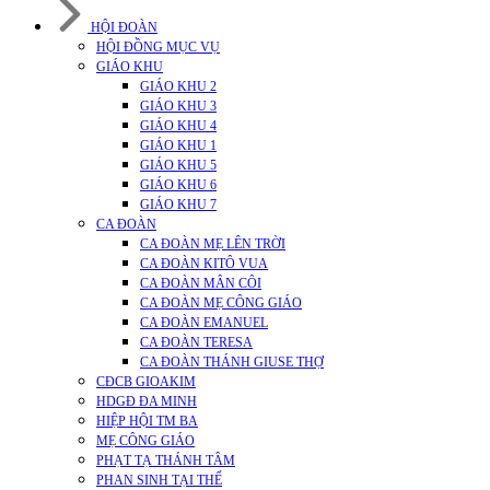
HỘI ĐOÀN
HỘI ĐỒNG MỤC VỤ
GIÁO KHU
GIÁO KHU 2
GIÁO KHU 3
GIÁO KHU 4
GIÁO KHU 1
GIÁO KHU 5
GIÁO KHU 6
GIÁO KHU 7
CA ĐOÀN
CA ĐOÀN MẸ LÊN TRỜI
CA ĐOÀN KITÔ VUA
CA ĐOÀN MÂN CÔI
CA ĐOÀN MẸ CÔNG GIÁO
CA ĐOÀN EMANUEL
CA ĐOÀN TERESA
CA ĐOÀN THÁNH GIUSE THỢ
CĐCB GIOAKIM
HDGĐ ĐA MINH
HIỆP HỘI TM BA
MẸ CÔNG GIÁO
PHẠT TẠ THÁNH TÂM
PHAN SINH TẠI THẾ