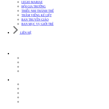
LEGIO MARIAE
HỘI GIA TRƯỞNG
THIẾU NHI THÁNH THỂ
THĂM VIẾNG KẺ LIỆT
BAN TRUYỀN GIÁO
BAN MỤC VỤ GIỚI TRẺ
LIÊN HỆ