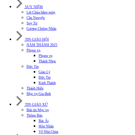
SUY NIỆM
Lời Chúa hằng ngày
Cầu Nguyện
Suy Tư
Gương Chứng Nhân
TIN GIÁO HỘI
NĂM THÁNH 2025
Phụng vụ
Phụng vụ
Thánh Nhạc
Đức Tin
Giáo Lý
Đức Tin
Kinh Thánh
Thánh Hiến
Mục vụ Gia đình
TIN GIÁO XỨ
Bản tin Mục vụ
Thông Báo
Bác Ái
Hôn Nhân
Về Nhà Chúa