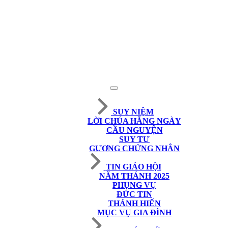
SUY NIỆM
LỜI CHÚA HẰNG NGÀY
CẦU NGUYỆN
SUY TƯ
GƯƠNG CHỨNG NHÂN
TIN GIÁO HỘI
NĂM THÁNH 2025
PHỤNG VỤ
ĐỨC TIN
THÁNH HIẾN
MỤC VỤ GIA ĐÌNH