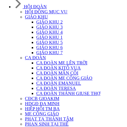
HỘI ĐOÀN
HỘI ĐỒNG MỤC VỤ
GIÁO KHU
GIÁO KHU 2
GIÁO KHU 3
GIÁO KHU 4
GIÁO KHU 1
GIÁO KHU 5
GIÁO KHU 6
GIÁO KHU 7
CA ĐOÀN
CA ĐOÀN MẸ LÊN TRỜI
CA ĐOÀN KITÔ VUA
CA ĐOÀN MÂN CÔI
CA ĐOÀN MẸ CÔNG GIÁO
CA ĐOÀN EMANUEL
CA ĐOÀN TERESA
CA ĐOÀN THÁNH GIUSE THỢ
CĐCB GIOAKIM
HDGĐ ĐA MINH
HIỆP HỘI TM BA
MẸ CÔNG GIÁO
PHẠT TẠ THÁNH TÂM
PHAN SINH TẠI THẾ