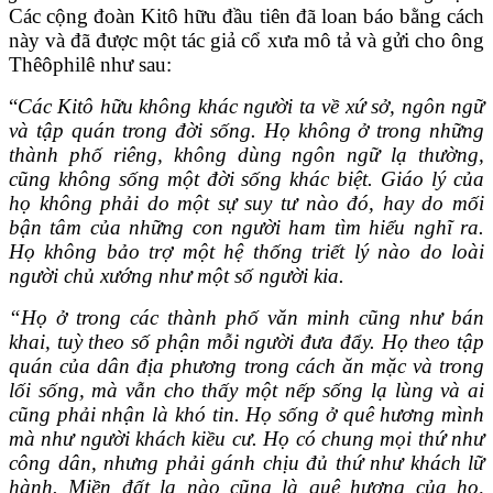
Các cộng đoàn Kitô hữu đầu tiên đã loan báo bằng cách
này và đã được một tác giả cổ xưa mô tả và gửi cho ông
Thêôphilê như sau:
“
Các Kitô hữu không khác người ta về xứ sở, ngôn ngữ
và tập quán trong đời sống. Họ không ở trong những
thành phố riêng, không dùng ngôn ngữ lạ thường,
cũng không sống một đời sống khác biệt. Giáo lý của
họ không phải do một sự suy tư nào đó, hay do mối
bận tâm của những con người ham tìm hiểu nghĩ ra.
Họ không bảo trợ một hệ thống triết lý nào do loài
người chủ xướng như một số người kia.
“Họ ở trong các thành phố văn minh cũng như bán
khai, tuỳ theo số phận mỗi người đưa đẩy. Họ theo tập
quán của dân địa phương trong cách ăn mặc và trong
lối sống, mà vẫn cho thấy một nếp sống lạ lùng và ai
cũng phải nhận là khó tin. Họ sống ở quê hương mình
mà như người khách kiều cư. Họ có chung mọi thứ như
công dân, nhưng phải gánh chịu đủ thứ như khách lữ
hành. Miền đất lạ nào cũng là quê hương của họ,