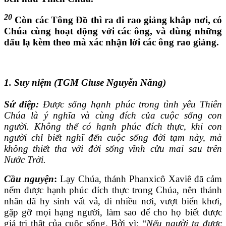
20
Còn các Tông Đồ thì ra đi rao giảng khắp nơi, có
Chúa cùng hoạt động với các ông, và dùng những
dấu lạ kèm theo mà xác nhận lời các ông rao giảng.
1. Suy niệm (TGM Giuse Nguyễn Năng)
Sứ điệp:
Được sống hạnh phúc trong tình yêu Thiên
Chúa là ý nghĩa và cùng đích của cuộc sống con
người. Không thể có hạnh phúc đích thực, khi con
người chỉ biết nghĩ đến cuộc sống đời tạm này, mà
không thiết tha với đời sống vĩnh cửu mai sau trên
Nước Trời.
Cầu nguyện
:
Lạy Chúa, thánh Phanxicô Xaviê đã cảm
nếm được hạnh phúc đích thực trong Chúa, nên thánh
nhân đã hy sinh vất vả, đi nhiều nơi, vượt biển khơi,
gặp gỡ mọi hạng người, làm sao để cho họ biết được
giá trị thật của cuộc sống. Bởi vì: “
Nếu người ta được