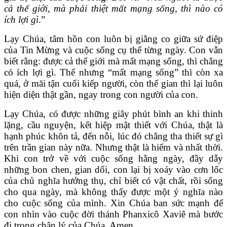
cả thế giới, mà phải thiệt mất mạng sống, thì nào có
ích lợi gì
.”
Lạy Chúa, tâm hồn con luôn bị giằng co giữa sứ điệp
của Tin Mừng và cuộc sống cụ thể từng ngày. Con vẫn
biết rằng: được cả thế giới mà mất mạng sống, thì chẳng
có ích lợi gì. Thế nhưng “mất mạng sống” thì còn xa
quá, ở mãi tận cuối kiếp người, còn thế gian thì lại luôn
hiện diện thật gần, ngay trong con người của con.
Lạy Chúa, có được những giây phút bình an khi thinh
lặng, cầu nguyện, kết hiệp mật thiết với Chúa, thật là
hạnh phúc khôn tả, đến nỗi, lúc đó chẳng tha thiết sự gì
trên trần gian này nữa. Nhưng thật là hiếm và nhất thời.
Khi con trở về với cuộc sống hằng ngày, đầy dẫy
những bon chen, gian dối, con lại bị xoáy vào cơn lốc
của chủ nghĩa hưởng thụ, chỉ biết có vật chất, rồi sống
cho qua ngày, mà không thấy được một ý nghĩa nào
cho cuộc sống của mình. Xin Chúa ban sức mạnh để
con nhìn vào cuộc đời thánh Phanxicô Xaviê mà bước
đi trong chân lý của Chúa. Amen.