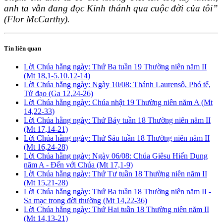
anh ta vẫn đang đọc Kinh thánh qua cuộc đời của tôi”
(Flor McCarthy).
Tin liên quan
Lời Chúa hằng ngày: Thứ Ba tuần 19 Thường niên năm II
(Mt 18,1-5.10.12-14)
Lời Chúa hằng ngày: Ngày 10/08: Thánh Laurensô, Phó tế,
Tử đạo (Ga 12,24-26)
Lời Chúa hằng ngày: Chúa nhật 19 Thường niên năm A (Mt
14,22-33)
Lời Chúa hằng ngày: Thứ Bảy tuần 18 Thường niên năm II
(Mt 17,14-21)
Lời Chúa hằng ngày: Thứ Sáu tuần 18 Thường niên năm II
(Mt 16,24-28)
Lời Chúa hằng ngày: Ngày 06/08: Chúa Giêsu Hiển Dung
năm A - Đến với Chúa (Mt 17,1-9)
Lời Chúa hằng ngày: Thứ Tư tuần 18 Thường niên năm II
(Mt 15,21-28)
Lời Chúa hằng ngày: Thứ Ba tuần 18 Thường niên năm II -
Sa mạc trong đời thường (Mt 14,22-36)
Lời Chúa hằng ngày: Thứ Hai tuần 18 Thường niên năm II
(Mt 14,13-21)