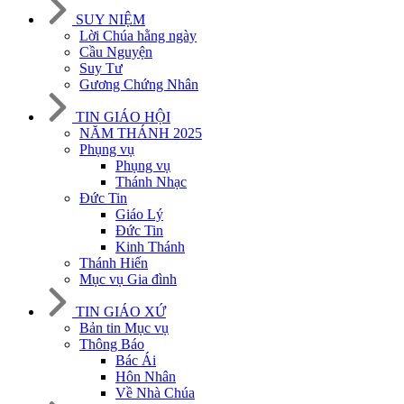
SUY NIỆM
Lời Chúa hằng ngày
Cầu Nguyện
Suy Tư
Gương Chứng Nhân
TIN GIÁO HỘI
NĂM THÁNH 2025
Phụng vụ
Phụng vụ
Thánh Nhạc
Đức Tin
Giáo Lý
Đức Tin
Kinh Thánh
Thánh Hiến
Mục vụ Gia đình
TIN GIÁO XỨ
Bản tin Mục vụ
Thông Báo
Bác Ái
Hôn Nhân
Về Nhà Chúa