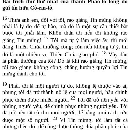
Bài trích thư thứ nhất của thánh Phao-lô tông đồ
gửi tín hữu Cô-rin-tô.
16
Thưa anh em, đối với tôi, rao giảng Tin mừng không
phải là lý do để tự hào, mà đó là một sự cần thiết bắt
buộc tôi phải làm. Khốn thân tôi nếu tôi không rao
17
giảng Tin mừng!
Tôi mà tự ý làm việc ấy, thì mới
đáng Thiên Chúa thưởng công; còn nếu không tự ý, thì
18
đó là một nhiệm vụ Thiên Chúa giao phó.
Vậy đâu
là phần thưởng của tôi? Đó là khi rao giảng Tin mừng,
tôi rao giảng không công, chẳng hưởng quyền lợi Tin
mừng dành cho tôi.
19
Phải, tôi là một người tự do, không lệ thuộc vào ai,
nhưng tôi đã trở thành nô lệ của mọi người, hầu chinh
22
phục thêm được nhiều người.
Tôi đã trở nên yếu với
những người yếu, để chinh phục những người yếu. Tôi
đã trở nên tất cả cho mọi người, để bằng mọi cách cứu
23
được một số người.
Vì Tin mừng, tôi làm tất cả
những điều đó, để cùng được thông chia phần phúc của