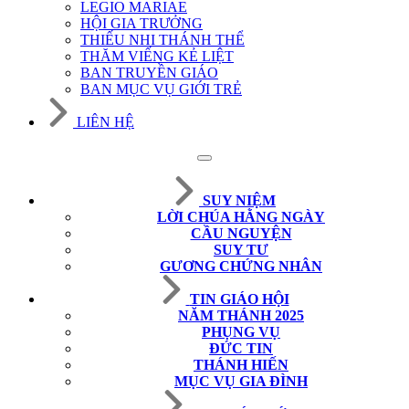
LEGIO MARIAE
HỘI GIA TRƯỞNG
THIẾU NHI THÁNH THỂ
THĂM VIẾNG KẺ LIỆT
BAN TRUYỀN GIÁO
BAN MỤC VỤ GIỚI TRẺ
LIÊN HỆ
SUY NIỆM
LỜI CHÚA HẰNG NGÀY
CẦU NGUYỆN
SUY TƯ
GƯƠNG CHỨNG NHÂN
TIN GIÁO HỘI
NĂM THÁNH 2025
PHỤNG VỤ
ĐỨC TIN
THÁNH HIẾN
MỤC VỤ GIA ĐÌNH