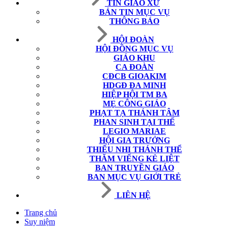
TIN GIÁO XỨ
BẢN TIN MỤC VỤ
THÔNG BÁO
HỘI ĐOÀN
HỘI ĐỒNG MỤC VỤ
GIÁO KHU
CA ĐOÀN
CĐCB GIOAKIM
HDGĐ ĐA MINH
HIỆP HỘI TM BA
MẸ CÔNG GIÁO
PHẠT TẠ THÁNH TÂM
PHAN SINH TẠI THẾ
LEGIO MARIAE
HỘI GIA TRƯỞNG
THIẾU NHI THÁNH THỂ
THĂM VIẾNG KẺ LIỆT
BAN TRUYỀN GIÁO
BAN MỤC VỤ GIỚI TRẺ
LIÊN HỆ
Trang chủ
Suy niệm