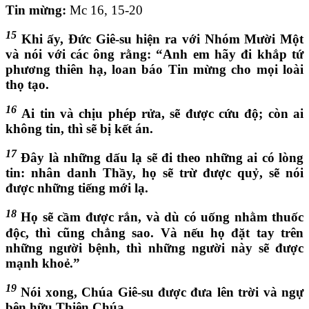
Tin mừng:
Mc 16, 15-20
15
Khi ấy, Đức Giê-su hiện ra với Nhóm Mười Một
và nói với các ông rằng: “Anh em hãy đi khắp tứ
phương thiên hạ, loan báo Tin mừng cho mọi loài
thọ tạo.
16
Ai tin và chịu phép rửa, sẽ được cứu độ; còn ai
không tin, thì sẽ bị kết án.
17
Đây là những dấu lạ sẽ đi theo những ai có lòng
tin: nhân danh Thầy, họ sẽ trừ được quỷ, sẽ nói
được những tiếng mới lạ.
18
Họ sẽ cầm được rắn, và dù có uống nhằm thuốc
độc, thì cũng chẳng sao. Và nếu họ đặt tay trên
những người bệnh, thì những người này sẽ được
mạnh khoẻ.”
19
Nói xong, Chúa Giê-su được đưa lên trời và ngự
bên hữu Thiên Chúa.