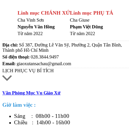
Linh mục CHÁNH XỨ
Linh mục PHỤ TÁ
Cha Vinh Sơn
Cha Giuse
Nguyễn Văn Hồng
Phạm Việt Dũng
Từ năm 2022
Từ năm 2022
Địa chỉ:
Số 387, Đường Lê Văn Sỹ, Phường 2, Quận Tân Bình,
Thành phố Hồ Chí Minh
Số điện thoại:
028.3844.9497
Email:
giaoxutansachau@gmail.com
LỊCH PHỤC VỤ BÍ TÍCH
Văn Phòng Mục Vụ Giáo Xứ
Giờ làm việc :
Sáng : 08h00 - 11h00
Chiều : 14h00 - 16h00