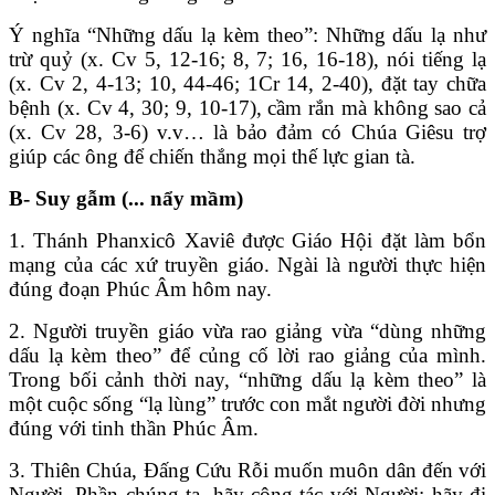
Ý nghĩa “Những dấu lạ kèm theo”: Những dấu lạ như
trừ quỷ (x. Cv 5, 12-16; 8, 7; 16, 16-18), nói tiếng lạ
(x. Cv 2, 4-13; 10, 44-46; 1Cr 14, 2-40), đặt tay chữa
bệnh (x. Cv 4, 30; 9, 10-17), cầm rắn mà không sao cả
(x. Cv 28, 3-6) v.v… là bảo đảm có Chúa Giêsu trợ
giúp các ông để chiến thắng mọi thế lực gian tà.
B- Suy gẫm (... nẩy mầm)
1. Thánh Phanxicô Xaviê được Giáo Hội đặt làm bổn
mạng của các xứ truyền giáo. Ngài là người thực hiện
đúng đoạn Phúc Âm hôm nay.
2. Người truyền giáo vừa rao giảng vừa “dùng những
dấu lạ kèm theo” để củng cố lời rao giảng của mình.
Trong bối cảnh thời nay, “những dấu lạ kèm theo” là
một cuộc sống “lạ lùng” trước con mắt người đời nhưng
đúng với tinh thần Phúc Âm.
3. Thiên Chúa, Đấng Cứu Rỗi muốn muôn dân đến với
Người. Phần chúng ta, hãy cộng tác với Người: hãy đi