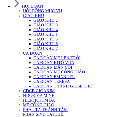
HỘI ĐOÀN
HỘI ĐỒNG MỤC VỤ
GIÁO KHU
GIÁO KHU 2
GIÁO KHU 3
GIÁO KHU 4
GIÁO KHU 1
GIÁO KHU 5
GIÁO KHU 6
GIÁO KHU 7
CA ĐOÀN
CA ĐOÀN MẸ LÊN TRỜI
CA ĐOÀN KITÔ VUA
CA ĐOÀN MÂN CÔI
CA ĐOÀN MẸ CÔNG GIÁO
CA ĐOÀN EMANUEL
CA ĐOÀN TERESA
CA ĐOÀN THÁNH GIUSE THỢ
CĐCB GIOAKIM
HDGĐ ĐA MINH
HIỆP HỘI TM BA
MẸ CÔNG GIÁO
PHẠT TẠ THÁNH TÂM
PHAN SINH TẠI THẾ