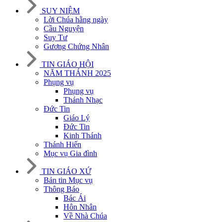
SUY NIỆM
Lời Chúa hằng ngày
Cầu Nguyện
Suy Tư
Gương Chứng Nhân
TIN GIÁO HỘI
NĂM THÁNH 2025
Phụng vụ
Phụng vụ
Thánh Nhạc
Đức Tin
Giáo Lý
Đức Tin
Kinh Thánh
Thánh Hiến
Mục vụ Gia đình
TIN GIÁO XỨ
Bản tin Mục vụ
Thông Báo
Bác Ái
Hôn Nhân
Về Nhà Chúa