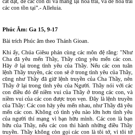
cắt đặt, để các con đi và mang lại hoa trái, và để hoa trái
các con tồn tại”.- Alleluia.
Phúc Âm: Ga 15, 9-17
Bài trích Phúc âm theo Thánh Gioan.
Khi ấy, Chúa Giêsu phán cùng các môn đệ rằng: "Như
Cha đã yêu mến Thầy, Thầy cũng yêu mến các con.
Hãy ở lại trong tình yêu của Thầy. Nếu các con tuân
lệnh Thầy truyền, các con sẽ ở trong tình yêu của Thầy,
cũng như Thầy đã giữ lệnh truyền của Cha Thầy, nên
Thầy ở lại trong tình yêu của Người. Thầy nói với các
con điều đó để niềm vui của Thầy ở trong các con, và
niềm vui của các con được trọn vẹn. Ðây là lệnh truyền
của Thầy: Các con hãy yêu mến nhau, như Thầy đã yêu
mến các con. Không có tình yêu nào lớn hơn tình yêu
của người thí mạng vì bạn hữu mình. Các con là bạn
hữu của Thầy, nếu các con thi hành những điều Thầy
truyền. Thầy không còn gọi các con là tôi tớ, vì tôi tớ