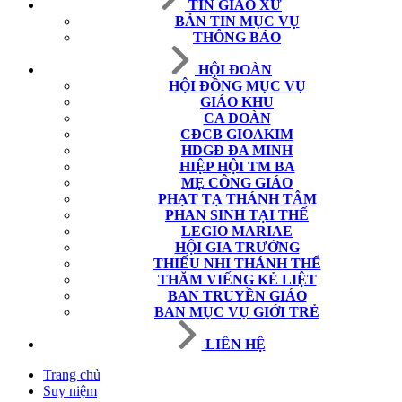
TIN GIÁO XỨ
BẢN TIN MỤC VỤ
THÔNG BÁO
HỘI ĐOÀN
HỘI ĐỒNG MỤC VỤ
GIÁO KHU
CA ĐOÀN
CĐCB GIOAKIM
HDGĐ ĐA MINH
HIỆP HỘI TM BA
MẸ CÔNG GIÁO
PHẠT TẠ THÁNH TÂM
PHAN SINH TẠI THẾ
LEGIO MARIAE
HỘI GIA TRƯỞNG
THIẾU NHI THÁNH THỂ
THĂM VIẾNG KẺ LIỆT
BAN TRUYỀN GIÁO
BAN MỤC VỤ GIỚI TRẺ
LIÊN HỆ
Trang chủ
Suy niệm