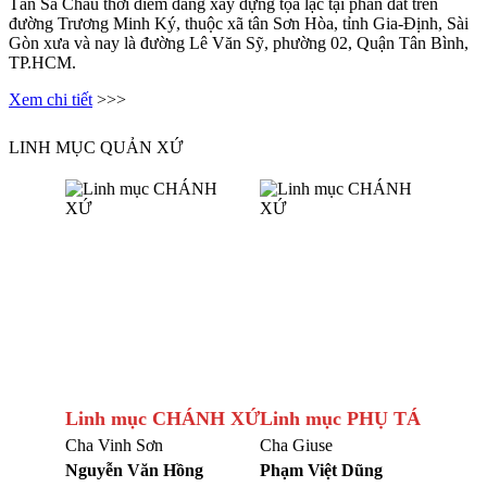
Tân Sa Châu thời điểm đang xây dựng tọa lạc tại phần đất trên
đường Trương Minh Ký, thuộc xã tân Sơn Hòa, tỉnh Gia-Định, Sài
Gòn xưa và nay là đường Lê Văn Sỹ, phường 02, Quận Tân Bình,
TP.HCM.
Xem chi tiết
>>>
LINH MỤC QUẢN XỨ
Linh mục CHÁNH XỨ
Linh mục PHỤ TÁ
Cha Vinh Sơn
Cha Giuse
Nguyễn Văn Hồng
Phạm Việt Dũng