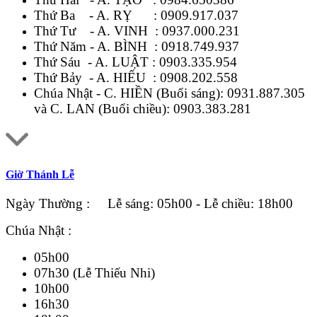
Thứ Ba - A. RỴ :
0909.917.037
Thứ Tư - A. VINH :
0937.000.231
Thứ Năm - A. BÌNH :
0918.749.937
Thứ Sáu - A. LUẬT :
0903.335.954
Thứ Bảy - A. HIẾU :
0908.202.558
Chúa Nhật - C. HIỀN (Buổi sáng):
0931.887.305
và C. LAN (Buổi chiều):
0903.383.281
Giờ Thánh Lễ
Ngày Thường : Lễ sáng: 05h00 - Lễ chiều: 18h00
Chúa Nhật :
05h00
07h30 (Lễ Thiếu Nhi)
10h00
16h30