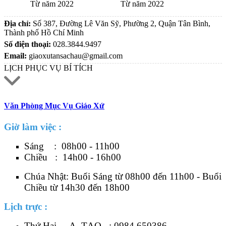
Từ năm 2022
Từ năm 2022
Địa chỉ:
Số 387, Đường Lê Văn Sỹ, Phường 2, Quận Tân Bình,
Thành phố Hồ Chí Minh
Số điện thoại:
028.3844.9497
Email:
giaoxutansachau@gmail.com
LỊCH PHỤC VỤ BÍ TÍCH
Văn Phòng Mục Vụ Giáo Xứ
Giờ làm việc :
Sáng : 08h00 - 11h00
Chiều : 14h00 - 16h00
Chúa Nhật: Buổi Sáng từ 08h00 đến 11h00 - Buổi
Chiều từ 14h30 đến 18h00
Lịch trực :
Thứ Hai - A. TẠO :
0984.650386