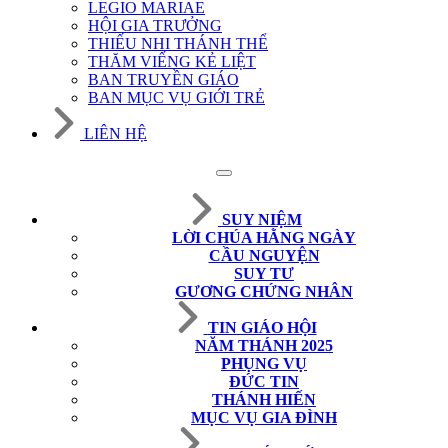
LEGIO MARIAE
HỘI GIA TRƯỞNG
THIẾU NHI THÁNH THỂ
THĂM VIẾNG KẺ LIỆT
BAN TRUYỀN GIÁO
BAN MỤC VỤ GIỚI TRẺ
LIÊN HỆ
SUY NIỆM
LỜI CHÚA HẰNG NGÀY
CẦU NGUYỆN
SUY TƯ
GƯƠNG CHỨNG NHÂN
TIN GIÁO HỘI
NĂM THÁNH 2025
PHỤNG VỤ
ĐỨC TIN
THÁNH HIẾN
MỤC VỤ GIA ĐÌNH