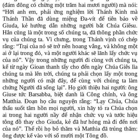
(đám đông có chừng một trăm hai mươi người) mà nói:
“Hỡi anh em, phải ứng nghiệm lời Thánh Kinh mà
Thánh Thần đã dùng miệng Đa-vít để tiên báo về
Giuda, kẻ hướng dẫn những người bắt Chúa Giêsu.
Hắn cũng là một trong số chúng ta, đã thông phần chức
vụ của chúng ta. Vì chưng, trong Thánh vịnh có chép
rằng: “Trại của nó sẽ trở nên hoang vắng, và không một
ai ở lại trong đó, và một người khác sẽ lãnh lấy chức vụ
của nó”. Vậy trong những người đi cùng với chúng ta,
kể từ ngày Gioan thanh tẩy cho đến ngày Chúa Giês lìa
chúng ta mà lên trời, chúng ta phải chọn lấy một trong
những người có mặt đây, để cùng với chúng ta làm
chứng Người đã sống lại”. Họ giới thiệu hai người: ông
Giuse tức Barsabba, biệt danh là Công chính, và ông
Matthia. Đoạn họ cầu nguyện rằng: “Lạy Chúa, Chúa
thấu suốt tâm hồn mọi người, xin hãy tỏ ra Chúa chọn
ai trong hai người nầy để nhận chức vụ và tước hiệu
tông đồ thay cho Giuda, kẻ đã hư hỏng mà đi đến nơi
của nó”. Thế rồi họ bỏ thăm và Matthia đã trúng thăm:
ông được kể vào với số mười một Tông đồ.