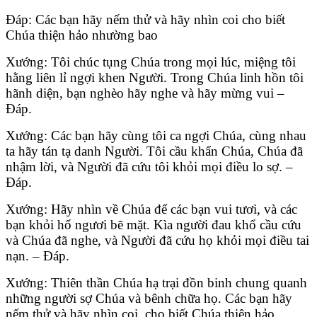
Ðáp: Các bạn hãy nếm thử và hãy nhìn coi cho biết
Chúa thiện hảo nhường bao
Xướng: Tôi chúc tụng Chúa trong mọi lúc, miệng tôi
hằng liên lỉ ngợi khen Người. Trong Chúa linh hồn tôi
hãnh diện, bạn nghèo hãy nghe và hãy mừng vui –
Ðáp.
Xướng: Các bạn hãy cùng tôi ca ngợi Chúa, cùng nhau
ta hãy tán tạ danh Người. Tôi cầu khẩn Chúa, Chúa đã
nhậm lời, và Người đã cứu tôi khỏi mọi điều lo sợ. –
Ðáp.
Xướng: Hãy nhìn về Chúa để các bạn vui tươi, và các
bạn khỏi hổ ngươi bẽ mặt. Kìa người đau khổ cầu cứu
và Chúa đã nghe, và Người đã cứu họ khỏi mọi điều tai
nạn. – Ðáp.
Xướng: Thiên thần Chúa hạ trại đồn binh chung quanh
những người sợ Chúa và bênh chữa họ. Các bạn hãy
nếm thử và hãy nhìn coi, cho biết Chúa thiện hảo