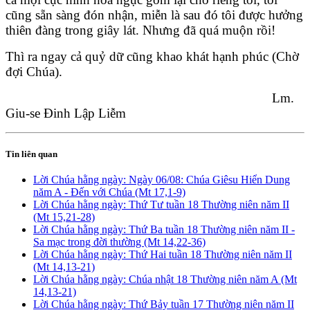
cũng sẵn sàng đón nhận, miễn là sau đó tôi được hưởng
thiên đàng trong giây lát. Nhưng đã quá muộn rồi!
Thì ra ngay cả quỷ dữ cũng khao khát hạnh phúc (Chờ
đợi Chúa).
Lm.
Giu-se Đinh Lập Liễm
Tin liên quan
Lời Chúa hằng ngày: Ngày 06/08: Chúa Giêsu Hiển Dung
năm A - Đến với Chúa (Mt 17,1-9)
Lời Chúa hằng ngày: Thứ Tư tuần 18 Thường niên năm II
(Mt 15,21-28)
Lời Chúa hằng ngày: Thứ Ba tuần 18 Thường niên năm II -
Sa mạc trong đời thường (Mt 14,22-36)
Lời Chúa hằng ngày: Thứ Hai tuần 18 Thường niên năm II
(Mt 14,13-21)
Lời Chúa hằng ngày: Chúa nhật 18 Thường niên năm A (Mt
14,13-21)
Lời Chúa hằng ngày: Thứ Bảy tuần 17 Thường niên năm II