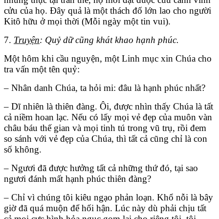
cửu của họ. Đây quả là một thách đố lớn lao cho người
Kitô hữu ở mọi thời (Mỗi ngày một tin vui).
7.
Truyện
: Quỷ dữ cũng khát khao hạnh phúc.
Một hôm khi cầu nguyện, một Linh mục xin Chúa cho
tra vấn một tên quỷ:
– Nhân danh Chúa, ta hỏi mi: đâu là hạnh phúc nhất?
– Dĩ nhiên là thiên đàng. Ôi, được nhìn thấy Chúa là tất
cả niềm hoan lạc. Nếu có lấy mọi vẻ đẹp của muôn vàn
châu báu thế gian và mọi tinh tú trong vũ trụ, rồi đem
so sánh với vẻ đẹp của Chúa, thì tất cả cũng chỉ là con
số không.
– Ngươi đã được hưởng tất cả những thứ đó, tại sao
ngươi đánh mất hạnh phúc thiên đàng?
– Chỉ vì chúng tôi kiêu ngạo phản loạn. Khổ nỗi là bây
giờ đã quá muộn để hối hận. Lúc này dù phải chịu tất
cả mọi cực hình hỏa ngục gom lại cho riêng tôi, tôi