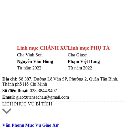
Linh mục CHÁNH XỨ
Linh mục PHỤ TÁ
Cha Vinh Sơn
Cha Giuse
Nguyễn Văn Hồng
Phạm Việt Dũng
Từ năm 2022
Từ năm 2022
Địa chỉ:
Số 387, Đường Lê Văn Sỹ, Phường 2, Quận Tân Bình,
Thành phố Hồ Chí Minh
Số điện thoại:
028.3844.9497
Email:
giaoxutansachau@gmail.com
LỊCH PHỤC VỤ BÍ TÍCH
Văn Phòng Mục Vụ Giáo Xứ