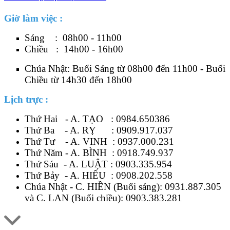
Giờ làm việc :
Sáng : 08h00 - 11h00
Chiều : 14h00 - 16h00
Chúa Nhật: Buổi Sáng từ 08h00 đến 11h00 - Buổi
Chiều từ 14h30 đến 18h00
Lịch trực :
Thứ Hai - A. TẠO :
0984.650386
Thứ Ba - A. RỴ :
0909.917.037
Thứ Tư - A. VINH :
0937.000.231
Thứ Năm - A. BÌNH :
0918.749.937
Thứ Sáu - A. LUẬT :
0903.335.954
Thứ Bảy - A. HIẾU :
0908.202.558
Chúa Nhật - C. HIỀN (Buổi sáng):
0931.887.305
và C. LAN (Buổi chiều):
0903.383.281