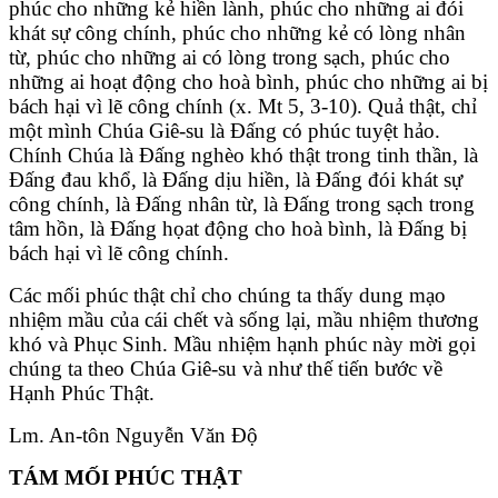
phúc cho những kẻ hiền lành, phúc cho những ai đói
khát sự công chính, phúc cho những kẻ có lòng nhân
từ, phúc cho những ai có lòng trong sạch, phúc cho
những ai hoạt động cho hoà bình, phúc cho những ai bị
bách hại vì lẽ công chính (x. Mt 5, 3-10). Quả thật, chỉ
một mình Chúa Giê-su là Ðấng có phúc tuyệt hảo.
Chính Chúa là Ðấng nghèo khó thật trong tinh thần, là
Ðấng đau khổ, là Ðấng dịu hiền, là Ðấng đói khát sự
công chính, là Ðấng nhân từ, là Ðấng trong sạch trong
tâm hồn, là Ðấng họat động cho hoà bình, là Ðấng bị
bách hại vì lẽ công chính.
Các mối phúc thật chỉ cho chúng ta thấy dung mạo
nhiệm mầu của cái chết và sống lại, mầu nhiệm thương
khó và Phục Sinh. Mầu nhiệm hạnh phúc này mời gọi
chúng ta theo Chúa Giê-su và như thế tiến bước về
Hạnh Phúc Thật.
Lm. An-tôn Nguyễn Văn Độ
TÁM MỐI PHÚC THẬT