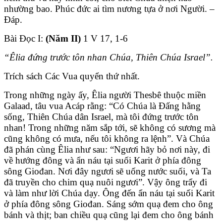
nhường bao. Phúc đức ai tìm nương tựa ở nơi Người. –
Ðáp.
Bài Ðọc I:
(Năm II)
1 V 17, 1-6
“Êlia đứng trước tôn nhan Chúa, Thiên Chúa Israel”.
Trích sách Các Vua quyển thứ nhất.
Trong những ngày ấy, Êlia người Thesbê thuộc miền
Galaad, tâu vua Acáp rằng: “Có Chúa là Ðấng hằng
sống, Thiên Chúa dân Israel, mà tôi đứng trước tôn
nhan! Trong những năm sắp tới, sẽ không có sương mà
cũng không có mưa, nếu tôi không ra lệnh”. Và Chúa
đã phán cùng Êlia như sau: “Ngươi hãy bỏ nơi này, đi
về hướng đông và ẩn náu tại suối Karit ở phía đông
sông Giođan. Nơi đây ngươi sẽ uống nước suối, và Ta
đã truyền cho chim quạ nuôi ngươi”. Vậy ông trẩy đi
và làm như lời Chúa dạy. Ông đến ẩn náu tại suối Karit
ở phía đông sông Giođan. Sáng sớm quạ đem cho ông
bánh và thịt; ban chiều quạ cũng lại đem cho ông bánh