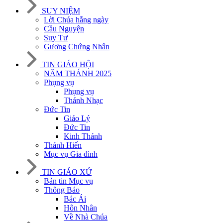
SUY NIỆM
Lời Chúa hằng ngày
Cầu Nguyện
Suy Tư
Gương Chứng Nhân
TIN GIÁO HỘI
NĂM THÁNH 2025
Phụng vụ
Phụng vụ
Thánh Nhạc
Đức Tin
Giáo Lý
Đức Tin
Kinh Thánh
Thánh Hiến
Mục vụ Gia đình
TIN GIÁO XỨ
Bản tin Mục vụ
Thông Báo
Bác Ái
Hôn Nhân
Về Nhà Chúa