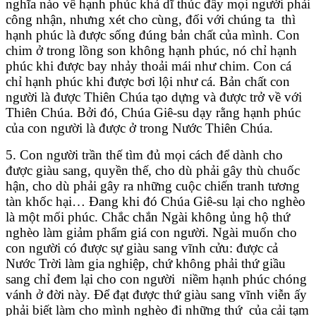
nghĩa nào về hạnh phúc khả dĩ thúc đẩy mọi người phải
công nhận, nhưng xét cho cùng, đối với chúng ta thì
hạnh phúc là được sống đúng bản chất của mình. Con
chim ở trong lồng son không hạnh phúc, nó chỉ hạnh
phúc khi được bay nhảy thoải mái như chim. Con cá
chỉ hạnh phúc khi được bơi lội như cá. Bản chất con
người là được Thiên Chúa tạo dựng và được trở về với
Thiên Chúa. Bởi đó, Chúa Giê-su dạy rằng hạnh phúc
của con người là được ở trong Nước Thiên Chúa.
5. Con người trần thế tìm đủ mọi cách để dành cho
được giàu sang, quyền thế, cho dù phải gây thù chuốc
hận, cho dù phải gây ra những cuộc chiến tranh tương
tàn khốc hại… Đang khi đó Chúa Giê-su lại cho nghèo
là một mối phúc. Chắc chắn Ngài không ủng hộ thứ
nghèo làm giảm phẩm giá con người. Ngài muốn cho
con người có được sự giàu sang vĩnh cửu: được cả
Nước Trời làm gia nghiệp, chứ không phải thứ giầu
sang chỉ đem lại cho con người niềm hạnh phúc chóng
vánh ở đời này. Để đạt được thứ giàu sang vĩnh viễn ấy
phải biết làm cho mình nghèo đi những thứ của cải tạm