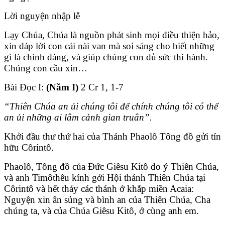
Lời nguyện nhập lễ
Lạy Chúa, Chúa là nguồn phát sinh mọi điều thiện hảo,
xin đáp lời con cái nài van mà soi sáng cho biết những
gì là chính đáng, và giúp chúng con đủ sức thi hành.
Chúng con cầu xin…
Bài Ðọc I:
(Năm I)
2 Cr 1, 1-7
“Thiên Chúa an ủi chúng tôi để chính chúng tôi có thể
an ủi những ai lâm cảnh gian truân”.
Khởi đầu thư thứ hai của Thánh Phaolô Tông đồ gửi tín
hữu Côrintô.
Phaolô, Tông đồ của Ðức Giêsu Kitô do ý Thiên Chúa,
và anh Timôthêu kính gởi Hội thánh Thiên Chúa tại
Côrintô và hết thảy các thánh ở khắp miền Acaia:
Nguyện xin ân sủng và bình an của Thiên Chúa, Cha
chúng ta, và của Chúa Giêsu Kitô, ở cùng anh em.