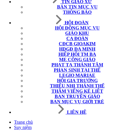
TIN GIÁO XỨ
BẢN TIN MỤC VỤ
THÔNG BÁO
HỘI ĐOÀN
HỘI ĐỒNG MỤC VỤ
GIÁO KHU
CA ĐOÀN
CĐCB GIOAKIM
HDGĐ ĐA MINH
HIỆP HỘI TM BA
MẸ CÔNG GIÁO
PHẠT TẠ THÁNH TÂM
PHAN SINH TẠI THẾ
LEGIO MARIAE
HỘI GIA TRƯỞNG
THIẾU NHI THÁNH THỂ
THĂM VIẾNG KẺ LIỆT
BAN TRUYỀN GIÁO
BAN MỤC VỤ GIỚI TRẺ
LIÊN HỆ
Trang chủ
Suy niệm