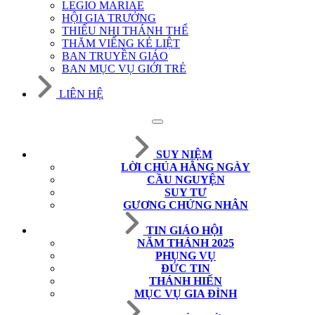
LEGIO MARIAE
HỘI GIA TRƯỞNG
THIẾU NHI THÁNH THỂ
THĂM VIẾNG KẺ LIỆT
BAN TRUYỀN GIÁO
BAN MỤC VỤ GIỚI TRẺ
LIÊN HỆ
SUY NIỆM
LỜI CHÚA HẰNG NGÀY
CẦU NGUYỆN
SUY TƯ
GƯƠNG CHỨNG NHÂN
TIN GIÁO HỘI
NĂM THÁNH 2025
PHỤNG VỤ
ĐỨC TIN
THÁNH HIẾN
MỤC VỤ GIA ĐÌNH