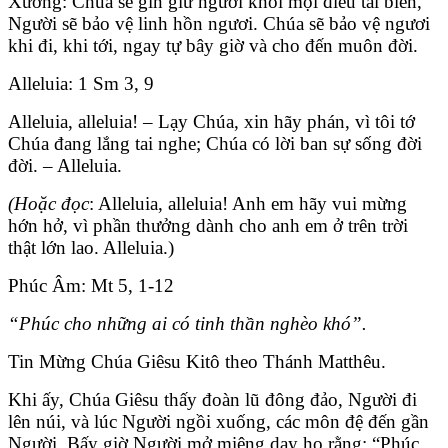
Xướng: Chúa sẽ gìn giữ ngươi khỏi mọi điều tai biến,
Người sẽ bảo vệ linh hồn ngươi. Chúa sẽ bảo vệ ngươi
khi đi, khi tới, ngay tự bây giờ và cho đến muôn đời.
Alleluia: 1 Sm 3, 9
Alleluia, alleluia! – Lạy Chúa, xin hãy phán, vì tôi tớ
Chúa đang lắng tai nghe; Chúa có lời ban sự sống đời
đời. – Alleluia.
(Hoặc đọc
: Alleluia, alleluia! Anh em hãy vui mừng
hớn hở, vì phần thưởng dành cho anh em ở trên trời
thật lớn lao. Alleluia.)
Phúc Âm: Mt 5, 1-12
“Phúc cho những ai có tinh thần nghèo khó”.
Tin Mừng Chúa Giêsu Kitô theo Thánh Matthêu.
Khi ấy, Chúa Giêsu thấy đoàn lũ đông đảo, Người đi
lên núi, và lúc Người ngồi xuống, các môn đệ đến gần
Người. Bấy giờ Người mở miệng dạy họ rằng: “Phúc