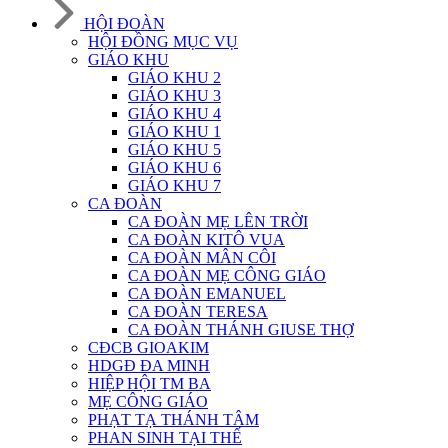
HỘI ĐOÀN
HỘI ĐỒNG MỤC VỤ
GIÁO KHU
GIÁO KHU 2
GIÁO KHU 3
GIÁO KHU 4
GIÁO KHU 1
GIÁO KHU 5
GIÁO KHU 6
GIÁO KHU 7
CA ĐOÀN
CA ĐOÀN MẸ LÊN TRỜI
CA ĐOÀN KITÔ VUA
CA ĐOÀN MÂN CÔI
CA ĐOÀN MẸ CÔNG GIÁO
CA ĐOÀN EMANUEL
CA ĐOÀN TERESA
CA ĐOÀN THÁNH GIUSE THỢ
CĐCB GIOAKIM
HDGĐ ĐA MINH
HIỆP HỘI TM BA
MẸ CÔNG GIÁO
PHẠT TẠ THÁNH TÂM
PHAN SINH TẠI THẾ