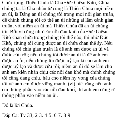
Chúc tụng Thiên Chúa là Cha Ðức Giêsu Kitô, Chúa
chúng ta, là Cha nhân từ cùng là Thiên Chúa mọi niềm
an ủi, là Ðấng an ủi chúng tôi trong mọi nỗi gian truân,
để chính chúng tôi có thể an ủi những ai lâm cảnh gian
truân, với niềm an ủi mà Thiên Chúa đã an ủi chúng
tôi. Bởi vì cũng như các nỗi đau khổ của Ðức Giêsu
Kitô chan chứa trong chúng tôi thể nào, thì nhờ Ðức
Kitô, chúng tôi cũng được an ủi chứa chan thể ấy. Nếu
chúng tôi chịu gian truân là để anh em được an ủi và
được cứu rỗi; nếu chúng tôi được an ủi là để anh em
được an ủi; nếu chúng tôi được uỷ lạo là cho anh em
được uỷ lạo và được cứu rỗi; niềm an ủi đó sẽ làm cho
anh em kiên nhẫn chịu các nỗi đau khổ mà chính chúng
tôi cũng đang chịu, hầu cho niềm hy vọng của chúng
tôi về anh em được vững mạnh, (vì) biết rằng nếu anh
em thông phần vào các nỗi đau khổ, thì anh em cũng sẽ
thông phần vào niềm an ủi.
Ðó là lời Chúa.
Ðáp Ca: Tv 33, 2-3. 4-5. 6-7. 8-9