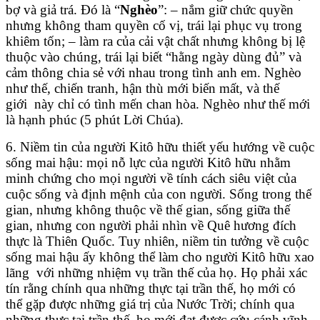
bợ và giả trá. Đó là “
Nghèo
”: – nắm giữ chức quyền
nhưng không tham quyền cố vị, trái lại phục vụ trong
khiêm tốn; – làm ra của cải vật chất nhưng không bị lệ
thuộc vào chúng, trái lại biết “hằng ngày dùng đủ” và
cảm thông chia sẻ với nhau trong tình anh em. Nghèo
như thế, chiến tranh, hận thù mới biến mất, và thế
giới này chỉ có tình mến chan hòa. Nghèo như thế mới
là hạnh phúc (5 phút Lời Chúa).
6. Niềm tin của người Kitô hữu thiết yếu hướng về cuộc
sống mai hậu: mọi nỗ lực của người Kitô hữu nhằm
minh chứng cho mọi người về tính cách siêu việt của
cuộc sống và định mệnh của con người. Sống trong thế
gian, nhưng không thuộc về thế gian, sống giữa thế
gian, nhưng con người phải nhìn về Quê hương đích
thực là Thiên Quốc. Tuy nhiên, niềm tin tưởng về cuộc
sống mai hậu ấy không thể làm cho người Kitô hữu xao
lãng với những nhiệm vụ trần thế của họ. Họ phải xác
tín rằng chính qua những thực tại trần thế, họ mới có
thể gặp được những giá trị của Nước Trời; chính qua
những thực tại trần thế, họ mới đạt được cứu cánh vĩnh