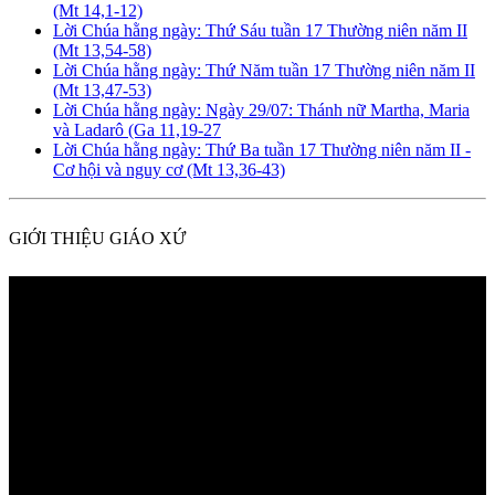
(Mt 14,1-12)
Lời Chúa hằng ngày: Thứ Sáu tuần 17 Thường niên năm II
(Mt 13,54-58)
Lời Chúa hằng ngày: Thứ Năm tuần 17 Thường niên năm II
(Mt 13,47-53)
Lời Chúa hằng ngày: Ngày 29/07: Thánh nữ Martha, Maria
và Ladarô (Ga 11,19-27
Lời Chúa hằng ngày: Thứ Ba tuần 17 Thường niên năm II -
Cơ hội và nguy cơ (Mt 13,36-43)
GIỚI THIỆU GIÁO XỨ