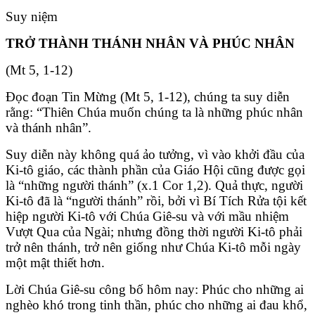
Suy niệm
TRỞ THÀNH THÁNH NHÂN VÀ PHÚC NHÂN
(Mt 5, 1-12)
Đọc đoạn Tin Mừng (Mt 5, 1-12), chúng ta suy diễn
rằng: “Thiên Chúa muốn chúng ta là những phúc nhân
và thánh nhân”.
Suy diễn này không quá ảo tưởng, vì vào khởi đầu của
Ki-tô giáo, các thành phần của Giáo Hội cũng được gọi
là “những người thánh” (x.1 Cor 1,2). Quả thực, người
Ki-tô đã là “người thánh” rồi, bởi vì Bí Tích Rửa tội kết
hiệp người Ki-tô với Chúa Giê-su và với mầu nhiệm
Vượt Qua của Ngài; nhưng đồng thời người Ki-tô phải
trở nên thánh, trở nên giống như Chúa Ki-tô mỗi ngày
một mật thiết hơn.
Lời Chúa Giê-su công bố hôm nay: Phúc cho những ai
nghèo khó trong tinh thần, phúc cho những ai đau khổ,