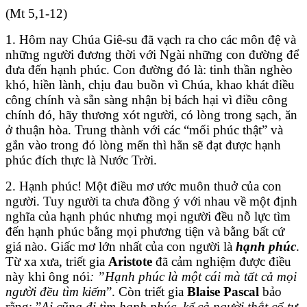
(Mt 5,1-12)
1. Hôm nay Chúa Giê-su đã vạch ra cho các môn đệ và
những người đương thời với Ngài những con đường để
đưa đến hạnh phúc. Con đường đó là: tinh thần nghèo
khó, hiền lành, chịu đau buồn vì Chúa, khao khát điều
công chính và sẵn sàng nhận bị bách hại vì điều công
chính đó, hãy thương xót người, có lòng trong sạch, ăn
ở thuận hòa. Trung thành với các “mối phúc thật” và
gắn vào trong đó lòng mến thì hẳn sẽ đạt được hạnh
phúc đích thực là Nước Trời.
2. Hạnh phúc! Một điều mơ ước muôn thuở của con
người. Tuy người ta chưa đồng ý với nhau về một định
nghĩa của hạnh phúc nhưng mọi người đều nỗ lực tìm
đến hạnh phúc bằng mọi phương tiện và bằng bất cứ
giá nào. Giấc mơ lớn nhất của con người là
hạnh phúc
.
Từ xa xưa, triết gia
Aristote
đã cảm nghiệm được điều
này khi ông nói
: ”Hạnh phúc là một cái mà tất cả mọi
người đều tìm kiếm
”. Còn triết gia
Blaise Pascal
bảo
rằng: ”
Ai cũng đi tìm hạnh phúc, kể cả người thắt cổ tự