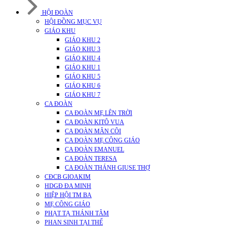
HỘI ĐOÀN
HỘI ĐỒNG MỤC VỤ
GIÁO KHU
GIÁO KHU 2
GIÁO KHU 3
GIÁO KHU 4
GIÁO KHU 1
GIÁO KHU 5
GIÁO KHU 6
GIÁO KHU 7
CA ĐOÀN
CA ĐOÀN MẸ LÊN TRỜI
CA ĐOÀN KITÔ VUA
CA ĐOÀN MÂN CÔI
CA ĐOÀN MẸ CÔNG GIÁO
CA ĐOÀN EMANUEL
CA ĐOÀN TERESA
CA ĐOÀN THÁNH GIUSE THỢ
CĐCB GIOAKIM
HDGĐ ĐA MINH
HIỆP HỘI TM BA
MẸ CÔNG GIÁO
PHẠT TẠ THÁNH TÂM
PHAN SINH TẠI THẾ