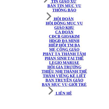
TIN GIÁO XỨ
BẢN TIN MỤC VỤ
THÔNG BÁO
HỘI ĐOÀN
HỘI ĐỒNG MỤC VỤ
GIÁO KHU
CA ĐOÀN
CĐCB GIOAKIM
HDGĐ ĐA MINH
HIỆP HỘI TM BA
MẸ CÔNG GIÁO
PHẠT TẠ THÁNH TÂM
PHAN SINH TẠI THẾ
LEGIO MARIAE
HỘI GIA TRƯỞNG
THIẾU NHI THÁNH THỂ
THĂM VIẾNG KẺ LIỆT
BAN TRUYỀN GIÁO
BAN MỤC VỤ GIỚI TRẺ
LIÊN HỆ