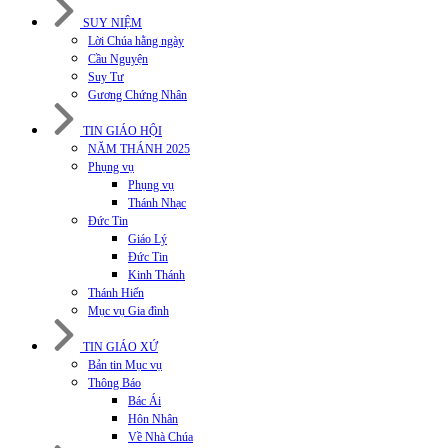
SUY NIỆM
Lời Chúa hằng ngày
Cầu Nguyện
Suy Tư
Gương Chứng Nhân
TIN GIÁO HỘI
NĂM THÁNH 2025
Phụng vụ
Phụng vụ
Thánh Nhạc
Đức Tin
Giáo Lý
Đức Tin
Kinh Thánh
Thánh Hiến
Mục vụ Gia đình
TIN GIÁO XỨ
Bản tin Mục vụ
Thông Báo
Bác Ái
Hôn Nhân
Về Nhà Chúa