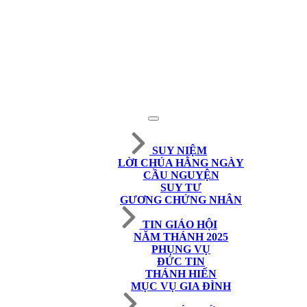
SUY NIỆM
LỜI CHÚA HẰNG NGÀY
CẦU NGUYỆN
SUY TƯ
GƯƠNG CHỨNG NHÂN
TIN GIÁO HỘI
NĂM THÁNH 2025
PHỤNG VỤ
ĐỨC TIN
THÁNH HIẾN
MỤC VỤ GIA ĐÌNH