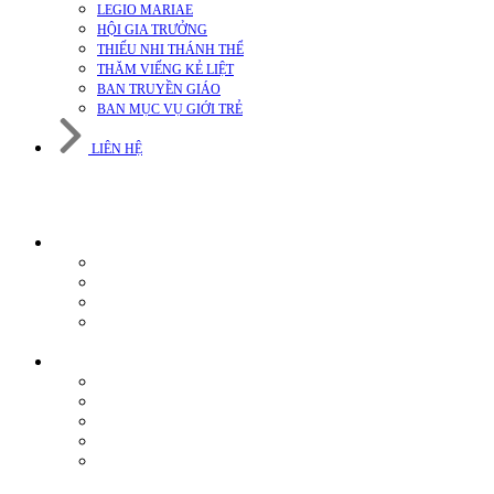
LEGIO MARIAE
HỘI GIA TRƯỞNG
THIẾU NHI THÁNH THỂ
THĂM VIẾNG KẺ LIỆT
BAN TRUYỀN GIÁO
BAN MỤC VỤ GIỚI TRẺ
LIÊN HỆ