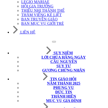
LEGIO MARIAE
HỘI GIA TRƯỞNG
THIẾU NHI THÁNH THỂ
THĂM VIẾNG KẺ LIỆT
BAN TRUYỀN GIÁO
BAN MỤC VỤ GIỚI TRẺ
LIÊN HỆ
SUY NIỆM
LỜI CHÚA HẰNG NGÀY
CẦU NGUYỆN
SUY TƯ
GƯƠNG CHỨNG NHÂN
TIN GIÁO HỘI
NĂM THÁNH 2025
PHỤNG VỤ
ĐỨC TIN
THÁNH HIẾN
MỤC VỤ GIA ĐÌNH