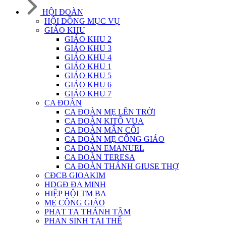
HỘI ĐOÀN
HỘI ĐỒNG MỤC VỤ
GIÁO KHU
GIÁO KHU 2
GIÁO KHU 3
GIÁO KHU 4
GIÁO KHU 1
GIÁO KHU 5
GIÁO KHU 6
GIÁO KHU 7
CA ĐOÀN
CA ĐOÀN MẸ LÊN TRỜI
CA ĐOÀN KITÔ VUA
CA ĐOÀN MÂN CÔI
CA ĐOÀN MẸ CÔNG GIÁO
CA ĐOÀN EMANUEL
CA ĐOÀN TERESA
CA ĐOÀN THÁNH GIUSE THỢ
CĐCB GIOAKIM
HDGĐ ĐA MINH
HIỆP HỘI TM BA
MẸ CÔNG GIÁO
PHẠT TẠ THÁNH TÂM
PHAN SINH TẠI THẾ