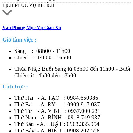
LỊCH PHỤC VỤ BÍ TÍCH
Văn Phòng Mục Vụ Giáo Xứ
Giờ làm việc :
Sáng : 08h00 - 11h00
Chiều : 14h00 - 16h00
Chúa Nhật: Buổi Sáng từ 08h00 đến 11h00 - Buổi
Chiều từ 14h30 đến 18h00
Lịch trực :
Thứ Hai - A. TẠO :
0984.650386
Thứ Ba - A. RỴ :
0909.917.037
Thứ Tư - A. VINH :
0937.000.231
Thứ Năm - A. BÌNH :
0918.749.937
Thứ Sáu - A. LUẬT :
0903.335.954
Thứ Bảy - A. HIẾU :
0908.202.558