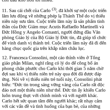
(3)
11. Sau cái chết của Carlo
, đã khởi sự một cuộc triển
lãm lưu động về những phép lạ Thánh Thể do vị thiếu
niên này sưu tâm. Cuộc triển lãm này là sản phẩm tinh
thần của Đức Giám mục Acutis Raffaello Martinelli và
Đức Hồng y Angelo Comastri, người đứng đầu Văn
phòng Giáo lý của Bộ Giáo lý Đức tin, đã giúp tổ chức
để vinh danh vị thánh trẻ. Cuộc triển lãm này đã đi đến
hàng chục quốc gia trên khắp năm châu lục.
12. Francesca Consolini, một cáo thỉnh viên ở Tổng
giáo phận Milan, nghĩ rằng có lý do để công bố án
phong chân phước cho Carlo khi thời gian 5 năm chờ
đợi sau khi vị thiếu niên trẻ này qua đời đã được đáp
ứng. Nói về vị thiếu niên trẻ tuổi này, Consolini phát
biểu: “Đức tin trong sáng vững vàng của Carlo rất độc
đáo nơi một thiếu niên như thế. Đức tin ấy khiến Carlo
luôn trung thực với chính mình và với người khác.
Carlo hết sức quan tâm đến người khác; rất nhạy cảm
với các vấn đề và tình huống của bạn bè, của những