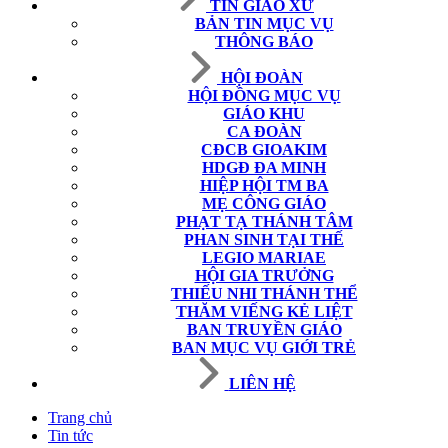
TIN GIÁO XỨ
BẢN TIN MỤC VỤ
THÔNG BÁO
HỘI ĐOÀN
HỘI ĐỒNG MỤC VỤ
GIÁO KHU
CA ĐOÀN
CĐCB GIOAKIM
HDGĐ ĐA MINH
HIỆP HỘI TM BA
MẸ CÔNG GIÁO
PHẠT TẠ THÁNH TÂM
PHAN SINH TẠI THẾ
LEGIO MARIAE
HỘI GIA TRƯỞNG
THIẾU NHI THÁNH THỂ
THĂM VIẾNG KẺ LIỆT
BAN TRUYỀN GIÁO
BAN MỤC VỤ GIỚI TRẺ
LIÊN HỆ
Trang chủ
Tin tức