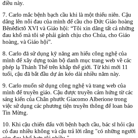
điều này.
7. Carlo mắc bệnh bạch cầu khi là một thiếu niên. Cậu
dâng lên nỗi đau của mình để cầu cho Đức Giáo hoàng
Bênêđictô XVI và Giáo hội: “Tôi xin dâng tất cả những
đau khổ mà tôi sẽ phải gánh chịu cho Chúa, cho Giáo
hoàng, và Giáo hội”.
8. Carlo đã sử dụng kỹ năng am hiểu công nghệ của
mình để xây dựng toàn bộ danh mục trang web về các
phép lạ Thánh Thể trên khắp thế giới. Từ khi mới 11
tuổi, cậu đã bắt đầu dự án kéo dài nhiều năm này.
9. Carlo muốn sử dụng công nghệ và trang web của
mình để truyền giáo. Cậu được truyền cảm hứng từ các
sáng kiến của Chân phước Giacomo Alberione trong
việc sử dụng các phương tiện truyền thông để loan báo
Tin Mừng.
10. Khi cậu chiến đấu với bệnh bạch cầu, bác sĩ hỏi cậu
có đau nhiều không và cậu trả lời rằng "có những người
còn đau khổ hơn tôi nhiều."