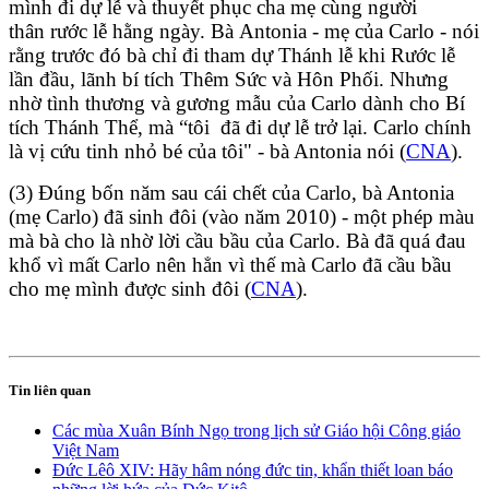
mình đi dự lễ và thuyết phục cha mẹ cùng người
thân rước lễ hằng ngày. Bà Antonia - mẹ của Carlo - nói
rằng trước đó bà chỉ đi tham dự Thánh lễ khi Rước lễ
lần đầu, lãnh bí tích Thêm Sức và Hôn Phối. Nhưng
nhờ tình thương và gương mẫu của Carlo dành cho Bí
tích Thánh Thể, mà “tôi đã đi dự lễ trở lại. Carlo chính
là vị cứu tinh nhỏ bé của tôi" - bà Antonia nói (
CNA
).
(3) Đúng bốn năm sau cái chết của Carlo, bà Antonia
(mẹ Carlo) đã sinh đôi (vào năm 2010) - một phép màu
mà bà cho là nhờ lời cầu bầu của Carlo. Bà đã quá đau
khổ vì mất Carlo nên hẳn vì thế mà Carlo đã cầu bầu
cho mẹ mình được sinh đôi (
CNA
).
Tin liên quan
Các mùa Xuân Bính Ngọ trong lịch sử Giáo hội Công giáo
Việt Nam
Đức Lêô XIV: Hãy hâm nóng đức tin, khẩn thiết loan báo