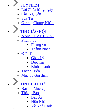
SUY NIỆM
Lời Chúa hằng ngày
Cầu Nguyện
Suy Tư
Gương Chứng Nhân
TIN GIÁO HỘI
NĂM THÁNH 2025
Phụng vụ
Phụng vụ
Thánh Nhạc
Đức Tin
Giáo Lý
Đức Tin
Kinh Thánh
Thánh Hiến
Mục vụ Gia đình
TIN GIÁO XỨ
Bản tin Mục vụ
Thông Báo
Bác Ái
Hôn Nhân
Về Nhà Chúa