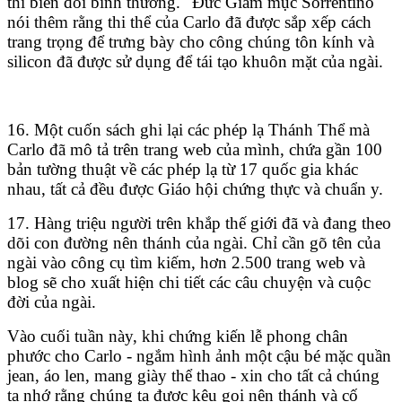
thi biến đổi bình thường." Đức Giám mục Sorrentino
nói thêm rằng thi thể của Carlo đã được sắp xếp cách
trang trọng để trưng bày cho công chúng tôn kính và
silicon đã được sử dụng để tái tạo khuôn mặt của ngài.
16. Một cuốn sách ghi lại các phép lạ Thánh Thể mà
Carlo đã mô tả trên trang web của mình, chứa gần 100
bản tường thuật về các phép lạ từ 17 quốc gia khác
nhau, tất cả đều được Giáo hội chứng thực và chuẩn y.
17. Hàng triệu người trên khắp thế giới đã và đang theo
dõi con đường nên thánh của ngài. Chỉ cần gõ tên của
ngài vào công cụ tìm kiếm, hơn 2.500 trang web và
blog sẽ cho xuất hiện chi tiết các câu chuyện và cuộc
đời của ngài.
Vào cuối tuần này, khi chứng kiến lễ phong chân
phước cho Carlo - ngắm hình ảnh một cậu bé mặc quần
jean, áo len, mang giày thể thao - xin cho tất cả chúng
ta nhớ rằng chúng ta được kêu gọi nên thánh và cố