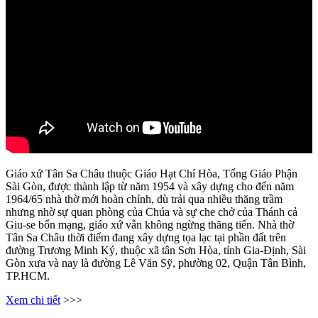
Giáo xứ Tân Sa Châu thuộc Giáo Hạt Chí Hòa, Tổng Giáo Phận
Sài Gòn, được thành lập từ năm 1954 và xây dựng cho đến năm
1964/65 nhà thờ mới hoàn chỉnh, dù trải qua nhiều thăng trầm
nhưng nhờ sự quan phòng của Chúa và sự che chở của Thánh cả
Giu-se bổn mạng, giáo xứ vẫn không ngừng thăng tiến. Nhà thờ
Tân Sa Châu thời điểm đang xây dựng tọa lạc tại phần đất trên
đường Trương Minh Ký, thuộc xã tân Sơn Hòa, tỉnh Gia-Định, Sài
Gòn xưa và nay là đường Lê Văn Sỹ, phường 02, Quận Tân Bình,
TP.HCM.
Xem chi tiết
>>>