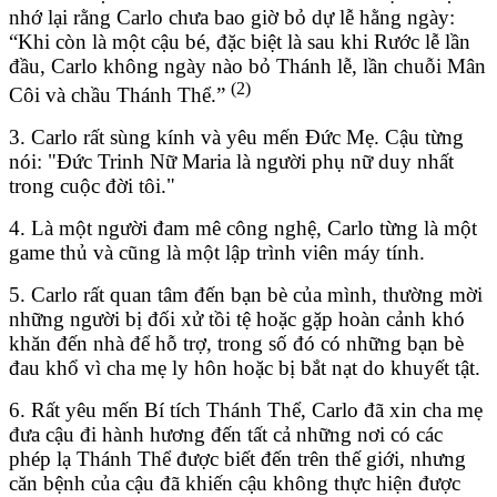
nhớ lại rằng Carlo chưa bao giờ bỏ dự lễ hằng ngày:
“Khi còn là một cậu bé, đặc biệt là sau khi Rước lễ lần
đầu, Carlo không ngày nào bỏ Thánh lễ, lần chuỗi Mân
(2)
Côi và chầu Thánh Thể.”
3. Carlo rất sùng kính và yêu mến Đức Mẹ. Cậu từng
nói: "Đức Trinh Nữ Maria là người phụ nữ duy nhất
trong cuộc đời tôi."
4. Là một người đam mê công nghệ, Carlo từng là một
game thủ và cũng là một lập trình viên máy tính.
5. Carlo rất quan tâm đến bạn bè của mình, thường mời
những người bị đối xử tồi tệ hoặc gặp hoàn cảnh khó
khăn đến nhà để hỗ trợ, trong số đó có những bạn bè
đau khổ vì cha mẹ ly hôn hoặc bị bắt nạt do khuyết tật.
6. Rất yêu mến Bí tích Thánh Thể, Carlo đã xin cha mẹ
đưa cậu đi hành hương đến tất cả những nơi có các
phép lạ Thánh Thể được biết đến trên thế giới, nhưng
căn bệnh của cậu đã khiến cậu không thực hiện được