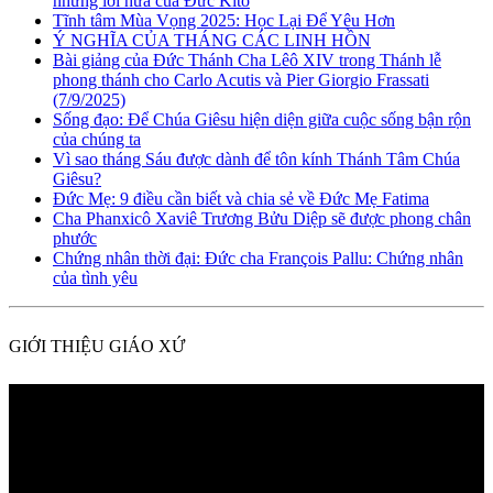
những lời hứa của Đức Kitô
Tĩnh tâm Mùa Vọng 2025: Học Lại Để Yêu Hơn
Ý NGHĨA CỦA THÁNG CÁC LINH HỒN
Bài giảng của Đức Thánh Cha Lêô XIV trong Thánh lễ
phong thánh cho Carlo Acutis và Pier Giorgio Frassati
(7/9/2025)
Sống đạo: Để Chúa Giêsu hiện diện giữa cuộc sống bận rộn
của chúng ta
Vì sao tháng Sáu được dành để tôn kính Thánh Tâm Chúa
Giêsu?
Đức Mẹ: 9 điều cần biết và chia sẻ về Đức Mẹ Fatima
Cha Phanxicô Xaviê Trương Bửu Diệp sẽ được phong chân
phước
Chứng nhân thời đại: Đức cha François Pallu: Chứng nhân
của tình yêu
GIỚI THIỆU GIÁO XỨ