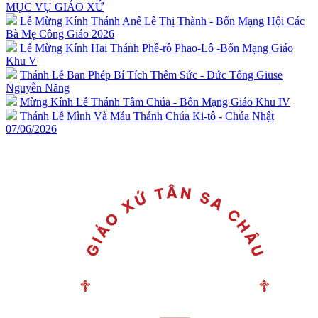
MỤC VỤ GIÁO XỨ
Lễ Mừng Kính Thánh Anê Lê Thị Thành - Bổn Mạng Hội Các
Bà Mẹ Công Giáo 2026
Lễ Mừng Kính Hai Thánh Phê-rô Phao-Lô -Bổn Mạng Giáo
Khu V
Thánh Lễ Ban Phép Bí Tích Thêm Sức - Đức Tổng Giuse
Nguyễn Năng
Mừng Kính Lễ Thánh Tâm Chúa - Bổn Mạng Giáo Khu IV
Thánh Lễ Mình Và Máu Thánh Chúa Ki-tô - Chúa Nhật
07/06/2026