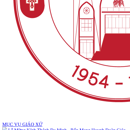
MỤC VỤ GIÁO XỨ