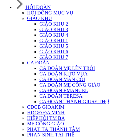
HỘI ĐOÀN
HỘI ĐỒNG MỤC VỤ
GIÁO KHU
GIÁO KHU 2
GIÁO KHU 3
GIÁO KHU 4
GIÁO KHU 1
GIÁO KHU 5
GIÁO KHU 6
GIÁO KHU 7
CA ĐOÀN
CA ĐOÀN MẸ LÊN TRỜI
CA ĐOÀN KITÔ VUA
CA ĐOÀN MÂN CÔI
CA ĐOÀN MẸ CÔNG GIÁO
CA ĐOÀN EMANUEL
CA ĐOÀN TERESA
CA ĐOÀN THÁNH GIUSE THỢ
CĐCB GIOAKIM
HDGĐ ĐA MINH
HIỆP HỘI TM BA
MẸ CÔNG GIÁO
PHẠT TẠ THÁNH TÂM
PHAN SINH TẠI THẾ