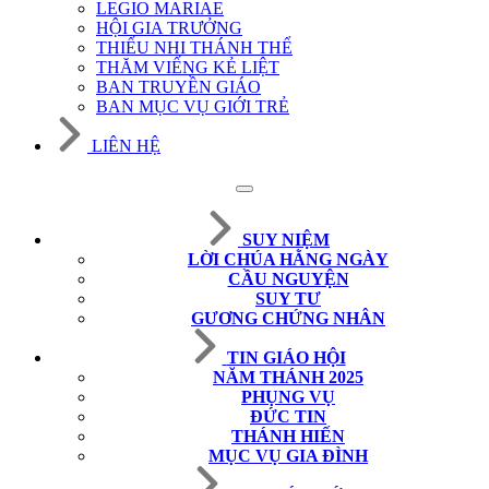
LEGIO MARIAE
HỘI GIA TRƯỞNG
THIẾU NHI THÁNH THỂ
THĂM VIẾNG KẺ LIỆT
BAN TRUYỀN GIÁO
BAN MỤC VỤ GIỚI TRẺ
LIÊN HỆ
SUY NIỆM
LỜI CHÚA HẰNG NGÀY
CẦU NGUYỆN
SUY TƯ
GƯƠNG CHỨNG NHÂN
TIN GIÁO HỘI
NĂM THÁNH 2025
PHỤNG VỤ
ĐỨC TIN
THÁNH HIẾN
MỤC VỤ GIA ĐÌNH