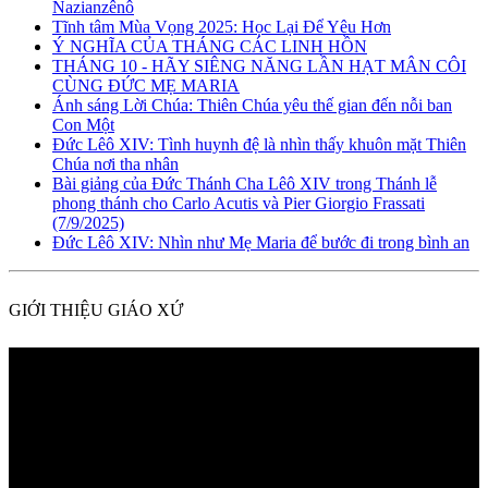
Nazianzênô
Tĩnh tâm Mùa Vọng 2025: Học Lại Để Yêu Hơn
Ý NGHĨA CỦA THÁNG CÁC LINH HỒN
THÁNG 10 - HÃY SIÊNG NĂNG LẦN HẠT MÂN CÔI
CÙNG ĐỨC MẸ MARIA
Ánh sáng Lời Chúa: Thiên Chúa yêu thế gian đến nỗi ban
Con Một
Đức Lêô XIV: Tình huynh đệ là nhìn thấy khuôn mặt Thiên
Chúa nơi tha nhân
Bài giảng của Đức Thánh Cha Lêô XIV trong Thánh lễ
phong thánh cho Carlo Acutis và Pier Giorgio Frassati
(7/9/2025)
Đức Lêô XIV: Nhìn như Mẹ Maria để bước đi trong bình an
GIỚI THIỆU GIÁO XỨ