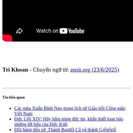
Tri Khoan
-
Chuyển ngữ từ:
zenit.org (23/6/2025)
Tin liên quan
Các mùa Xuân Bính Ngọ trong lịch sử Giáo hội Công giáo
Việt Nam
Đức Lêô XIV: Hãy hâm nóng đức tin, khẩn thiết loan báo
những lời hứa của Đức Kitô
Đôi hàng tiểu sử: Thánh Basiliô Cả và thánh Grêgôriô