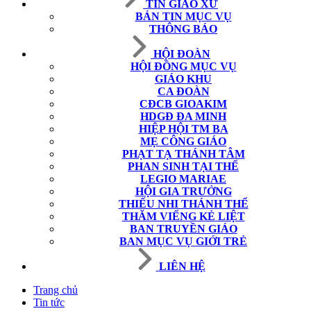
TIN GIÁO XỨ
BẢN TIN MỤC VỤ
THÔNG BÁO
HỘI ĐOÀN
HỘI ĐỒNG MỤC VỤ
GIÁO KHU
CA ĐOÀN
CĐCB GIOAKIM
HDGĐ ĐA MINH
HIỆP HỘI TM BA
MẸ CÔNG GIÁO
PHẠT TẠ THÁNH TÂM
PHAN SINH TẠI THẾ
LEGIO MARIAE
HỘI GIA TRƯỞNG
THIẾU NHI THÁNH THỂ
THĂM VIẾNG KẺ LIỆT
BAN TRUYỀN GIÁO
BAN MỤC VỤ GIỚI TRẺ
LIÊN HỆ
Trang chủ
Tin tức