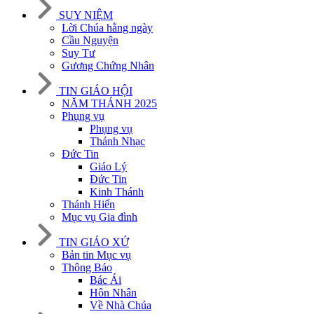
SUY NIỆM
Lời Chúa hằng ngày
Cầu Nguyện
Suy Tư
Gương Chứng Nhân
TIN GIÁO HỘI
NĂM THÁNH 2025
Phụng vụ
Phụng vụ
Thánh Nhạc
Đức Tin
Giáo Lý
Đức Tin
Kinh Thánh
Thánh Hiến
Mục vụ Gia đình
TIN GIÁO XỨ
Bản tin Mục vụ
Thông Báo
Bác Ái
Hôn Nhân
Về Nhà Chúa