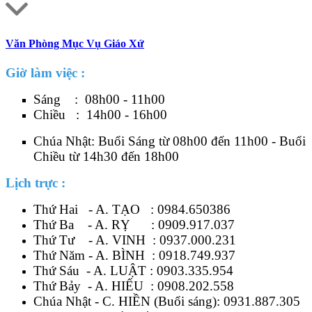
Văn Phòng Mục Vụ Giáo Xứ
Giờ làm việc :
Sáng : 08h00 - 11h00
Chiều : 14h00 - 16h00
Chúa Nhật: Buổi Sáng từ 08h00 đến 11h00 - Buổi
Chiều từ 14h30 đến 18h00
Lịch trực :
Thứ Hai - A. TẠO :
0984.650386
Thứ Ba - A. RỴ :
0909.917.037
Thứ Tư - A. VINH :
0937.000.231
Thứ Năm - A. BÌNH :
0918.749.937
Thứ Sáu - A. LUẬT :
0903.335.954
Thứ Bảy - A. HIẾU :
0908.202.558
Chúa Nhật - C. HIỀN (Buổi sáng):
0931.887.305