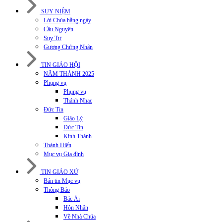
SUY NIỆM
Lời Chúa hằng ngày
Cầu Nguyện
Suy Tư
Gương Chứng Nhân
TIN GIÁO HỘI
NĂM THÁNH 2025
Phụng vụ
Phụng vụ
Thánh Nhạc
Đức Tin
Giáo Lý
Đức Tin
Kinh Thánh
Thánh Hiến
Mục vụ Gia đình
TIN GIÁO XỨ
Bản tin Mục vụ
Thông Báo
Bác Ái
Hôn Nhân
Về Nhà Chúa