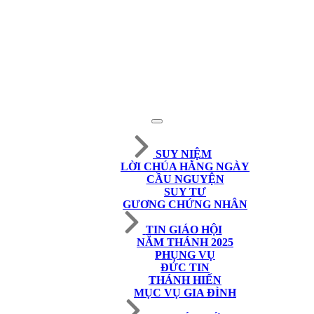
SUY NIỆM
LỜI CHÚA HẰNG NGÀY
CẦU NGUYỆN
SUY TƯ
GƯƠNG CHỨNG NHÂN
TIN GIÁO HỘI
NĂM THÁNH 2025
PHỤNG VỤ
ĐỨC TIN
THÁNH HIẾN
MỤC VỤ GIA ĐÌNH