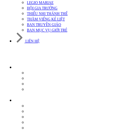
LEGIO MARIAE
HỘI GIA TRƯỞNG
THIẾU NHI THÁNH THỂ
THĂM VIẾNG KẺ LIỆT
BAN TRUYỀN GIÁO
BAN MỤC VỤ GIỚI TRẺ
LIÊN HỆ