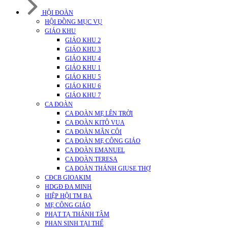
HỘI ĐOÀN
HỘI ĐỒNG MỤC VỤ
GIÁO KHU
GIÁO KHU 2
GIÁO KHU 3
GIÁO KHU 4
GIÁO KHU 1
GIÁO KHU 5
GIÁO KHU 6
GIÁO KHU 7
CA ĐOÀN
CA ĐOÀN MẸ LÊN TRỜI
CA ĐOÀN KITÔ VUA
CA ĐOÀN MÂN CÔI
CA ĐOÀN MẸ CÔNG GIÁO
CA ĐOÀN EMANUEL
CA ĐOÀN TERESA
CA ĐOÀN THÁNH GIUSE THỢ
CĐCB GIOAKIM
HDGĐ ĐA MINH
HIỆP HỘI TM BA
MẸ CÔNG GIÁO
PHẠT TẠ THÁNH TÂM
PHAN SINH TẠI THẾ