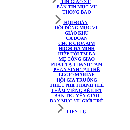
TIN GIÁO XỨ
BẢN TIN MỤC VỤ
THÔNG BÁO
HỘI ĐOÀN
HỘI ĐỒNG MỤC VỤ
GIÁO KHU
CA ĐOÀN
CĐCB GIOAKIM
HDGĐ ĐA MINH
HIỆP HỘI TM BA
MẸ CÔNG GIÁO
PHẠT TẠ THÁNH TÂM
PHAN SINH TẠI THẾ
LEGIO MARIAE
HỘI GIA TRƯỞNG
THIẾU NHI THÁNH THỂ
THĂM VIẾNG KẺ LIỆT
BAN TRUYỀN GIÁO
BAN MỤC VỤ GIỚI TRẺ
LIÊN HỆ