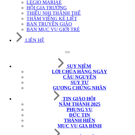
LEGIO MARIAE
HỘI GIA TRƯỞNG
THIẾU NHI THÁNH THỂ
THĂM VIẾNG KẺ LIỆT
BAN TRUYỀN GIÁO
BAN MỤC VỤ GIỚI TRẺ
LIÊN HỆ
SUY NIỆM
LỜI CHÚA HẰNG NGÀY
CẦU NGUYỆN
SUY TƯ
GƯƠNG CHỨNG NHÂN
TIN GIÁO HỘI
NĂM THÁNH 2025
PHỤNG VỤ
ĐỨC TIN
THÁNH HIẾN
MỤC VỤ GIA ĐÌNH