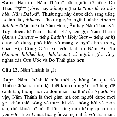
Đáp:
Hạn từ “Năm Thánh” bắt nguồn từ tiếng Do
Thái: “יוֹבֵל” (
yôvēl
hay
Jôbel
) nghĩa là “
thổi tù và báo
hiệu Năm Đại xá
”. Thuật ngữ này được dịch sang tiếng
Latinh là
jubilæus
. Theo nguyên ngữ Latinh:
Annum
Jubilaei
được hiểu là Năm Hồng Ân hay Năm Toàn Xá.
Tuy nhiên, từ Năm Thánh 1475, tên gọi Năm Thánh
(
Annus Sanctus – tiếng Latinh; Holy Year – tiếng Anh
)
được sử dụng phổ biến và mang ý nghĩa hơn trong
Giáo Hội Công Giáo, so với danh từ Năm Ân Xá
(
Annum Jubilæi hay Jubilaeum
) có nguồn gốc và ý
nghĩa của Cựu Ước và Do Thái giáo hơn.
Câu 13
. Năm Thánh là gì?
Đáp:
Năm Thánh là một thời kỳ hồng ân, qua đó
Thiên Chúa ban ơn đặc biệt khi con người mở lòng để
canh tân, thống hối và đón nhận tha thứ của Người. Vì
vậy, Năm Thánh là thời gian mà con người được mời
gọi khẩn thiết sống và thực thi việc thống hối và canh
tân, dứt khoát từ bỏ tội lỗi, sống mối tương quan tình
yêu với Thiên Chúa, hòa giải và hiệp nhất với tha nhân,