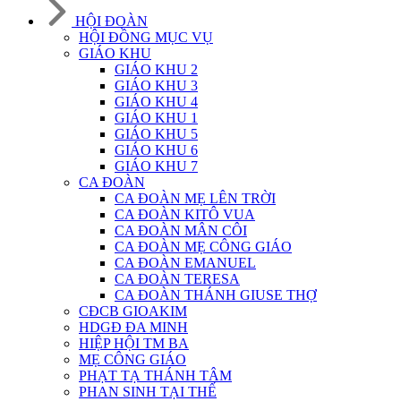
HỘI ĐOÀN
HỘI ĐỒNG MỤC VỤ
GIÁO KHU
GIÁO KHU 2
GIÁO KHU 3
GIÁO KHU 4
GIÁO KHU 1
GIÁO KHU 5
GIÁO KHU 6
GIÁO KHU 7
CA ĐOÀN
CA ĐOÀN MẸ LÊN TRỜI
CA ĐOÀN KITÔ VUA
CA ĐOÀN MÂN CÔI
CA ĐOÀN MẸ CÔNG GIÁO
CA ĐOÀN EMANUEL
CA ĐOÀN TERESA
CA ĐOÀN THÁNH GIUSE THỢ
CĐCB GIOAKIM
HDGĐ ĐA MINH
HIỆP HỘI TM BA
MẸ CÔNG GIÁO
PHẠT TẠ THÁNH TÂM
PHAN SINH TẠI THẾ