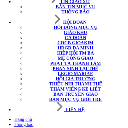
TIN GIÁO XỨ
BẢN TIN MỤC VỤ
THÔNG BÁO
HỘI ĐOÀN
HỘI ĐỒNG MỤC VỤ
GIÁO KHU
CA ĐOÀN
CĐCB GIOAKIM
HDGĐ ĐA MINH
HIỆP HỘI TM BA
MẸ CÔNG GIÁO
PHẠT TẠ THÁNH TÂM
PHAN SINH TẠI THẾ
LEGIO MARIAE
HỘI GIA TRƯỞNG
THIẾU NHI THÁNH THỂ
THĂM VIẾNG KẺ LIỆT
BAN TRUYỀN GIÁO
BAN MỤC VỤ GIỚI TRẺ
LIÊN HỆ
Trang chủ
Thông báo