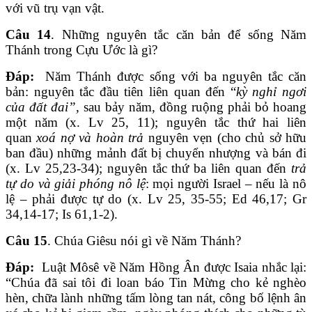
với vũ trụ vạn vật.
Câu 14
. Những nguyên tắc căn bản để sống Năm
Thánh trong Cựu Ước là gì?
Đáp:
Năm Thánh được sống với ba nguyên tắc căn
bản: nguyên tắc đầu tiên liên quan đến “
kỳ nghỉ ngơi
của đất đai”
, sau bảy năm, đồng ruộng phải bỏ hoang
một năm (x. Lv 25, 11); nguyên tắc thứ hai liên
quan
xoá nợ và hoàn trả
nguyên vẹn (cho chủ sở hữu
ban đầu) những mảnh đất bị chuyển nhượng và bán đi
(x. Lv 25,23-34); nguyên tắc thứ ba liên quan đến
trả
tự do và giải phóng nô lệ
: mọi người Israel – nếu là nô
lệ – phải được tự do (x. Lv 25, 35-55; Ed 46,17; Gr
34,14-17; Is 61,1-2).
Câu 15
. Chúa Giêsu nói gì về Năm Thánh?
Đáp:
Luật Môsê về Năm Hồng Ân được Isaia nhắc lại:
“Chúa đã sai tôi đi loan báo Tin Mừng cho kẻ nghèo
hèn, chữa lành những tấm lòng tan nát, công bố lệnh ân