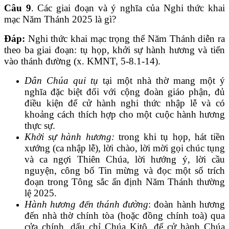
Câu 9
. Các giai đoạn và ý nghĩa của Nghi thức khai
mạc Năm Thánh 2025 là gì?
Đáp:
Nghi thức khai mạc trọng thể Năm Thánh diễn ra
theo ba giai đoạn: tụ họp, khởi sự hành hương và tiến
vào thánh đường (x. KMNT, 5-8.1-14).
Dân Chúa qui tụ
tại một nhà thờ mang một ý
nghĩa đặc biệt đối với cộng đoàn giáo phận, đủ
điều kiện để cử hành nghi thức nhập lễ và có
khoảng cách thích hợp cho một cuộc hành hương
thực sự.
Khởi sự hành hương:
trong khi tụ họp, hát tiền
xướng (ca nhập lễ), lời chào, lời mời gọi chúc tụng
và ca ngợi Thiên Chúa, lời hướng ý, lời cầu
nguyện, công bố Tin mừng và đọc một số trích
đoạn trong Tông sắc ấn định Năm Thánh thường
lệ 2025.
Hành hương đến thánh đường
: đoàn hành hương
đến nhà thờ chính tòa (hoặc đồng chính toà) qua
cửa chính, dấu chỉ Chúa Kitô, để cử hành Chúa