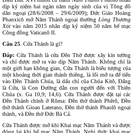
dịp kỷ niệm hai ngàn năm ngày sinh của vị Tông đồ
dân ngoại (28/6/2008 – 29/6/2009); Đức Giáo Hoàng
Phanxicô mở Năm Thánh ngoại thường
Lòng Thương
Xót
vào năm 2015 nhân dịp kỷ niệm 50 năm bế mạc
Công đồng Vaticanô II.
Câu 25
. Cửa Thánh là gì?
Đáp:
Cửa Thánh là cửa Đền Thờ được xây kín tường
và chỉ được mở ra vào dịp Năm Thánh. Không chỉ là
một giới hạn không gian, Cửa Thánh là biểu tượng của
một khoảng thời gian thánh thiêng, là lối mở ra để tiến
vào Đền Thánh Chúa, là dấu chỉ của Chúa Kitô, Đấng
là Cửa, là Con Đường dẫn con người đến với Thiên
Chúa (x. Ga 10,9; 14,6). Cửa Thánh được đặt tại các
Đền Thánh chính ở Rôma: Đền thờ thánh Phêrô, Đền
thờ thánh Gioan Laterano, Đền thờ thánh Phaolô ngoại
thành, và Đền thờ Đức Bà Cả.
Cửa Thánh được mở khi Khai mạc Năm Thánh và được
đóng lại khi bế mạc Năm Thánh. Nghi thức khai mạc