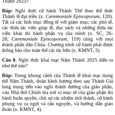
Thánh 2025?
Đáp:
Nghi thức cử hành Thánh Thể theo thể thức
Thánh lễ đại triều (x.
Cæremoniale Episcoporum
, 120).
Tất cả các linh mục đồng tế với giám mục; các phó tế,
các thừa tác viên giúp lễ, đọc sách và những thừa tác
viên khác thi hành phận vụ của mình (x. SC, 26-
28;
Cæremoniale Episcoporum
, 119) cùng với mọi
thành phần dân Chúa. Chương trình cử hành phải được
thông báo cho toàn thể các tín hữu (x. KMNT, 3).
Câu 8
. Nghi thức khai mạc Năm Thánh 2025 diễn ra
như thế nào?
Đáp:
Trong khung cảnh của Thánh lễ khai mạc trọng
thể Năm Thánh, đoàn hành hương theo sau Thánh Giá
long trọng tiến vào ngôi thánh đường của giáo phận,
vào Nhà thờ Chính tòa nơi vị mục tử của giáo phận thi
hành huấn quyền, chủ sự các nhiệm tích thánh, cử hành
phụng vụ ca ngợi và cầu nguyện, và hướng dẫn giáo
đoàn (x. KMNT, 4).