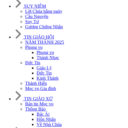
SUY NIỆM
Lời Chúa hằng ngày
Cầu Nguyện
Suy Tư
Gương Chứng Nhân
TIN GIÁO HỘI
NĂM THÁNH 2025
Phụng vụ
Phụng vụ
Thánh Nhạc
Đức Tin
Giáo Lý
Đức Tin
Kinh Thánh
Thánh Hiến
Mục vụ Gia đình
TIN GIÁO XỨ
Bản tin Mục vụ
Thông Báo
Bác Ái
Hôn Nhân
Về Nhà Chúa