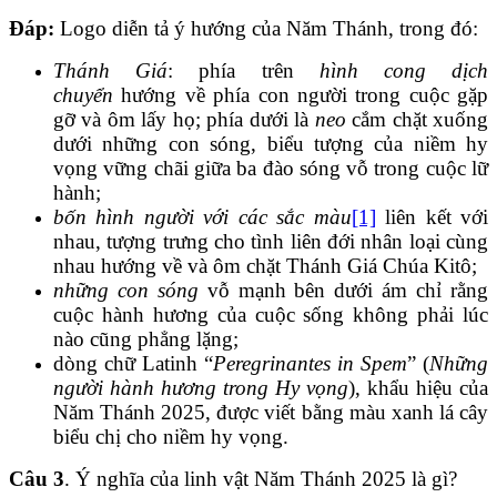
Đáp:
Logo diễn tả ý hướng của Năm Thánh, trong đó:
Thánh Giá
: phía trên
hình cong dịch
chuyển
hướng về phía con người trong cuộc gặp
gỡ và ôm lấy họ; phía dưới là
neo
cắm chặt xuống
dưới những con sóng, biểu tượng của niềm hy
vọng vững chãi giữa ba đào sóng vỗ trong cuộc lữ
hành;
bốn hình người với các sắc màu
[1]
liên kết với
nhau, tượng trưng cho tình liên đới nhân loại cùng
nhau hướng về và ôm chặt Thánh Giá Chúa Kitô;
những con sóng
vỗ mạnh bên dưới ám chỉ rằng
cuộc hành hương của cuộc sống không phải lúc
nào cũng phẳng lặng;
dòng chữ Latinh “
Peregrinantes in Spem
” (
Những
người hành hương trong Hy vọng
), khẩu hiệu của
Năm Thánh 2025, được viết bằng màu xanh lá cây
biểu chị cho niềm hy vọng.
Câu 3
. Ý nghĩa của linh vật Năm Thánh 2025 là gì?