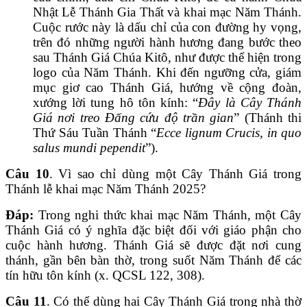
Nhật Lễ Thánh Gia Thất và khai mạc Năm Thánh.
Cuộc rước này là dấu chỉ của con đường hy vọng,
trên đó những người hành hương đang bước theo
sau Thánh Giá Chúa Kitô, như được thể hiện trong
logo của Năm Thánh. Khi đến ngưỡng cửa, giám
mục giơ cao Thánh Giá, hướng về cộng đoàn,
xướng lời tung hô tôn kính: “
Đây là Cây Thánh
Giá nơi treo Đấng cứu độ trần gian
” (Thánh thi
Thứ Sáu Tuần Thánh “
Ecce lignum Crucis, in quo
salus mundi pependit
”).
Câu 10
. Vì sao chỉ dùng một Cây Thánh Giá trong
Thánh lễ khai mạc Năm Thánh 2025?
Đáp:
Trong nghi thức khai mạc Năm Thánh, một Cây
Thánh Giá có ý nghĩa đặc biệt đối với giáo phận cho
cuộc hành hương. Thánh Giá sẽ được đặt nơi cung
thánh, gần bên bàn thờ, trong suốt Năm Thánh để các
tín hữu tôn kính (x. QCSL 122, 308).
Câu 11
. Có thể dùng hai Cây Thánh Giá trong nhà thờ