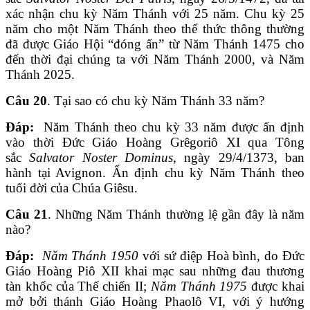
xác nhận chu kỳ Năm Thánh với 25 năm. Chu kỳ 25
năm cho một Năm Thánh theo thể thức thông thường
đã được Giáo Hội “đóng ấn” từ Năm Thánh 1475 cho
đến thời đại chúng ta với Năm Thánh 2000, và Năm
Thánh 2025.
Câu 20
. Tại sao có chu kỳ Năm Thánh 33 năm?
Đáp:
Năm Thánh theo chu kỳ 33 năm được ấn định
vào thời Đức Giáo Hoàng Grêgoriô XI qua Tông
sắc
Salvator Noster Dominus
, ngày 29/4/1373, ban
hành tại Avignon. Ấn định chu kỳ Năm Thánh theo
tuổi đời của Chúa Giêsu.
Câu 21
. Những Năm Thánh thường lệ gần đây là năm
nào?
Đáp:
Năm Thánh 1950
với sứ điệp Hoà bình, do Ðức
Giáo Hoàng Piô XII khai mạc sau những đau thương
tàn khốc của Thế chiến II;
Năm Thánh 1975
được khai
mở bởi thánh Giáo Hoàng Phaolô VI, với ý hướng