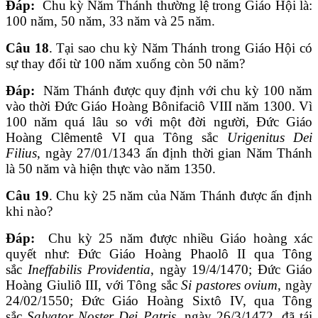
Đáp:
Chu kỳ Năm Thánh thường lệ trong Giáo Hội là:
100 năm, 50 năm, 33 năm và 25 năm.
Câu 18
. Tại sao chu kỳ Năm Thánh trong Giáo Hội có
sự thay đổi từ 100 năm xuống còn 50 năm?
Đáp:
Năm Thánh được quy định với chu kỳ 100 năm
vào thời Đức Giáo Hoàng Bônifaciô VIII năm 1300. Vì
100 năm quá lâu so với một đời người, Đức Giáo
Hoàng Clêmentê VI qua Tông sắc
Urigenitus Dei
Filius
, ngày 27/01/1343 ấn định thời gian Năm Thánh
là 50 năm và hiện thực vào năm 1350.
Câu 19
. Chu kỳ 25 năm của Năm Thánh được ấn định
khi nào?
Đáp:
Chu kỳ 25 năm được nhiều Giáo hoàng xác
quyết như: Đức Giáo Hoàng Phaolô II qua Tông
sắc
Ineffabilis Providentia
, ngày 19/4/1470; Đức Giáo
Hoàng Giuliô III, với Tông sắc
Si pastores ovium
, ngày
24/02/1550; Đức Giáo Hoàng Sixtô IV, qua Tông
sắc
Salvator Noster Dei Patris
, ngày 26/3/1472, đã tái