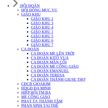
HỘI ĐOÀN
HỘI ĐỒNG MỤC VỤ
GIÁO KHU
GIÁO KHU 2
GIÁO KHU 3
GIÁO KHU 4
GIÁO KHU 1
GIÁO KHU 5
GIÁO KHU 6
GIÁO KHU 7
CA ĐOÀN
CA ĐOÀN MẸ LÊN TRỜI
CA ĐOÀN KITÔ VUA
CA ĐOÀN MÂN CÔI
CA ĐOÀN MẸ CÔNG GIÁO
CA ĐOÀN EMANUEL
CA ĐOÀN TERESA
CA ĐOÀN THÁNH GIUSE THỢ
CĐCB GIOAKIM
HDGĐ ĐA MINH
HIỆP HỘI TM BA
MẸ CÔNG GIÁO
PHẠT TẠ THÁNH TÂM
PHAN SINH TẠI THẾ