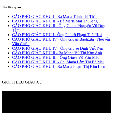
Tin liên quan
CÁO PHÓ GIÁO KHU I - Bà Maria Trịnh Thị Thái
CÁO PHÓ GIÁO KHU III - Bà Maria Mai Thị Sáng
CÁO PHÓ GIÁO KHU II - Ông Giu-se Nguyễn Vũ Duy
Tâm
CÁO PHÓ GIÁO KHU I - Ông Phê-rô Phạm Thái Hoà
CÁO PHÓ GIÁO KHU IV - Ông Gioan-Baotixita - Nguyễn
Văn Chiến
CÁO PHÓ GIÁO KHU IV - Ông Giu-se Đinh Viết Yên
CÁO PHÓ GIÁO KHU II - Bà Maria Vũ Thị Kim Anh
CÁO PHÓ GIÁO KHU III - Ông Giuse Vũ Văn Mão
CÁO PHÓ GIÁO KHU III - Chị Maria Lâm Thị Bé Mai
CÁO PHÓ GIÁO KHU I - Bà Maria Phạm Thị Kim Liên
GIỚI THIỆU GIÁO XỨ