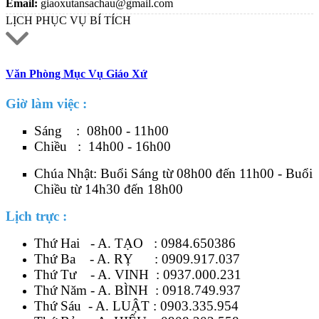
Email:
giaoxutansachau@gmail.com
LỊCH PHỤC VỤ BÍ TÍCH
Văn Phòng Mục Vụ Giáo Xứ
Giờ làm việc :
Sáng : 08h00 - 11h00
Chiều : 14h00 - 16h00
Chúa Nhật: Buổi Sáng từ 08h00 đến 11h00 - Buổi
Chiều từ 14h30 đến 18h00
Lịch trực :
Thứ Hai - A. TẠO :
0984.650386
Thứ Ba - A. RỴ :
0909.917.037
Thứ Tư - A. VINH :
0937.000.231
Thứ Năm - A. BÌNH :
0918.749.937
Thứ Sáu - A. LUẬT :
0903.335.954