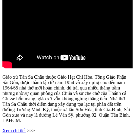
Giáo xứ Tân Sa Châu thuộc Giáo Hạt Chí Hòa, Tổng Giáo Phận
Sài Gòn, được thành lập từ năm 1954 và xây dựng cho đến năm
1964/65 nhà thờ mới hoàn chỉnh, dù trải qua nhiều thăng trầm
nhưng nhờ sự quan phòng của Chúa và sự che chở của Thánh cả
Giu-se bổn mạng, giáo xứ vẫn không ngừng thăng tiến. Nhà thờ
Tân Sa Châu thời điểm đang xây dựng tọa lạc tại phần đất trên
đường Trương Minh Ký, thuộc xã tân Sơn Hòa, tỉnh Gia-Định, Sài
Gòn xưa và nay là đường Lê Văn Sỹ, phường 02, Quận Tân Bình,
TP.HCM.
Xem chi tiết
>>>