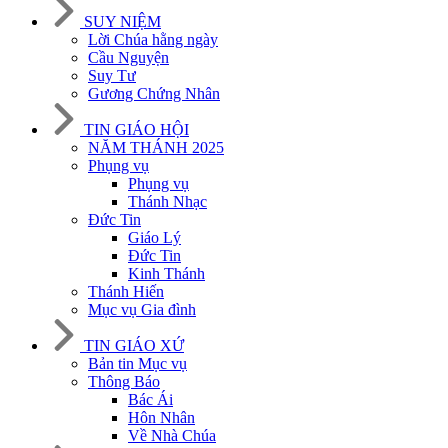
SUY NIỆM
Lời Chúa hằng ngày
Cầu Nguyện
Suy Tư
Gương Chứng Nhân
TIN GIÁO HỘI
NĂM THÁNH 2025
Phụng vụ
Phụng vụ
Thánh Nhạc
Đức Tin
Giáo Lý
Đức Tin
Kinh Thánh
Thánh Hiến
Mục vụ Gia đình
TIN GIÁO XỨ
Bản tin Mục vụ
Thông Báo
Bác Ái
Hôn Nhân
Về Nhà Chúa