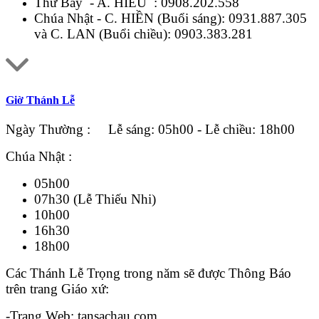
Thứ Bảy - A. HIẾU :
0908.202.558
Chúa Nhật - C. HIỀN (Buổi sáng):
0931.887.305
và C. LAN (Buổi chiều):
0903.383.281
Giờ Thánh Lễ
Ngày Thường : Lễ sáng: 05h00 - Lễ chiều: 18h00
Chúa Nhật :
05h00
07h30 (Lễ Thiếu Nhi)
10h00
16h30
18h00
Các Thánh Lễ Trọng trong năm sẽ được Thông Báo
trên trang Giáo xứ:
-Trang Web: tansachau.com