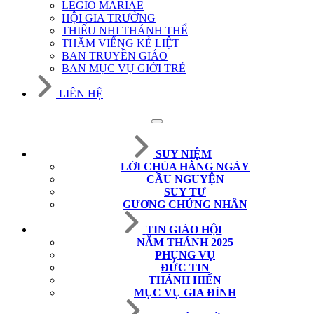
LEGIO MARIAE
HỘI GIA TRƯỞNG
THIẾU NHI THÁNH THỂ
THĂM VIẾNG KẺ LIỆT
BAN TRUYỀN GIÁO
BAN MỤC VỤ GIỚI TRẺ
LIÊN HỆ
SUY NIỆM
LỜI CHÚA HẰNG NGÀY
CẦU NGUYỆN
SUY TƯ
GƯƠNG CHỨNG NHÂN
TIN GIÁO HỘI
NĂM THÁNH 2025
PHỤNG VỤ
ĐỨC TIN
THÁNH HIẾN
MỤC VỤ GIA ĐÌNH