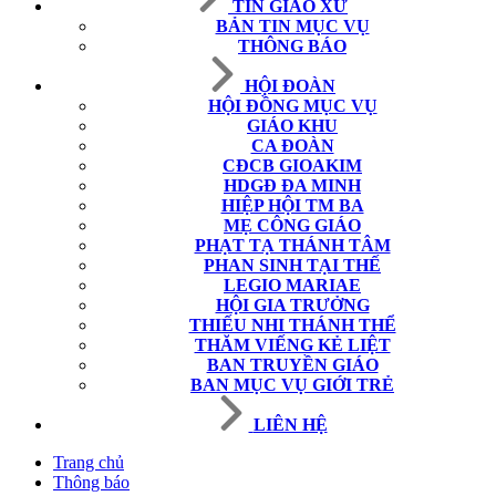
TIN GIÁO XỨ
BẢN TIN MỤC VỤ
THÔNG BÁO
HỘI ĐOÀN
HỘI ĐỒNG MỤC VỤ
GIÁO KHU
CA ĐOÀN
CĐCB GIOAKIM
HDGĐ ĐA MINH
HIỆP HỘI TM BA
MẸ CÔNG GIÁO
PHẠT TẠ THÁNH TÂM
PHAN SINH TẠI THẾ
LEGIO MARIAE
HỘI GIA TRƯỞNG
THIẾU NHI THÁNH THỂ
THĂM VIẾNG KẺ LIỆT
BAN TRUYỀN GIÁO
BAN MỤC VỤ GIỚI TRẺ
LIÊN HỆ
Trang chủ
Thông báo