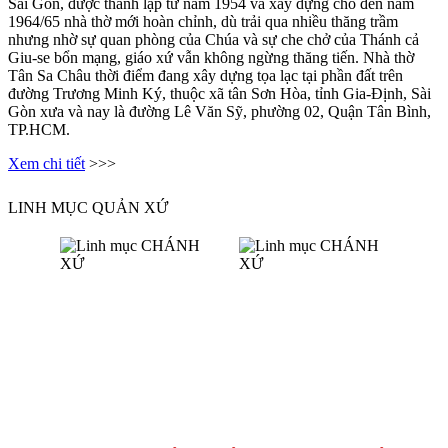
Sài Gòn, được thành lập từ năm 1954 và xây dựng cho đến năm
1964/65 nhà thờ mới hoàn chỉnh, dù trải qua nhiều thăng trầm
nhưng nhờ sự quan phòng của Chúa và sự che chở của Thánh cả
Giu-se bổn mạng, giáo xứ vẫn không ngừng thăng tiến. Nhà thờ
Tân Sa Châu thời điểm đang xây dựng tọa lạc tại phần đất trên
đường Trương Minh Ký, thuộc xã tân Sơn Hòa, tỉnh Gia-Định, Sài
Gòn xưa và nay là đường Lê Văn Sỹ, phường 02, Quận Tân Bình,
TP.HCM.
Xem chi tiết
>>>
LINH MỤC QUẢN XỨ