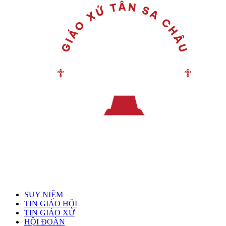
Menu chính
SUY NIỆM
TIN GIÁO HỘI
TIN GIÁO XỨ
HỘI ĐOÀN