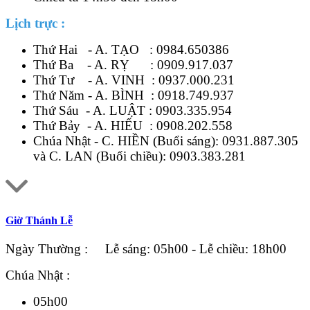
Lịch trực :
Thứ Hai - A. TẠO :
0984.650386
Thứ Ba - A. RỴ :
0909.917.037
Thứ Tư - A. VINH :
0937.000.231
Thứ Năm - A. BÌNH :
0918.749.937
Thứ Sáu - A. LUẬT :
0903.335.954
Thứ Bảy - A. HIẾU :
0908.202.558
Chúa Nhật - C. HIỀN (Buổi sáng):
0931.887.305
và C. LAN (Buổi chiều):
0903.383.281
Giờ Thánh Lễ
Ngày Thường : Lễ sáng: 05h00 - Lễ chiều: 18h00
Chúa Nhật :
05h00