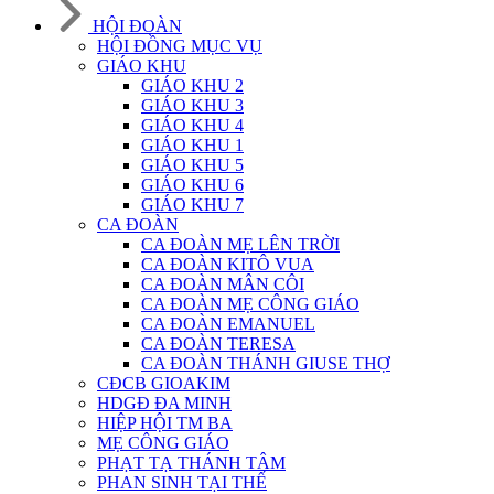
HỘI ĐOÀN
HỘI ĐỒNG MỤC VỤ
GIÁO KHU
GIÁO KHU 2
GIÁO KHU 3
GIÁO KHU 4
GIÁO KHU 1
GIÁO KHU 5
GIÁO KHU 6
GIÁO KHU 7
CA ĐOÀN
CA ĐOÀN MẸ LÊN TRỜI
CA ĐOÀN KITÔ VUA
CA ĐOÀN MÂN CÔI
CA ĐOÀN MẸ CÔNG GIÁO
CA ĐOÀN EMANUEL
CA ĐOÀN TERESA
CA ĐOÀN THÁNH GIUSE THỢ
CĐCB GIOAKIM
HDGĐ ĐA MINH
HIỆP HỘI TM BA
MẸ CÔNG GIÁO
PHẠT TẠ THÁNH TÂM
PHAN SINH TẠI THẾ