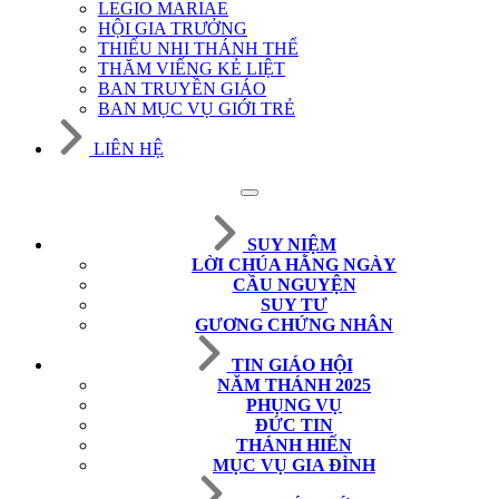
LEGIO MARIAE
HỘI GIA TRƯỞNG
THIẾU NHI THÁNH THỂ
THĂM VIẾNG KẺ LIỆT
BAN TRUYỀN GIÁO
BAN MỤC VỤ GIỚI TRẺ
LIÊN HỆ
SUY NIỆM
LỜI CHÚA HẰNG NGÀY
CẦU NGUYỆN
SUY TƯ
GƯƠNG CHỨNG NHÂN
TIN GIÁO HỘI
NĂM THÁNH 2025
PHỤNG VỤ
ĐỨC TIN
THÁNH HIẾN
MỤC VỤ GIA ĐÌNH