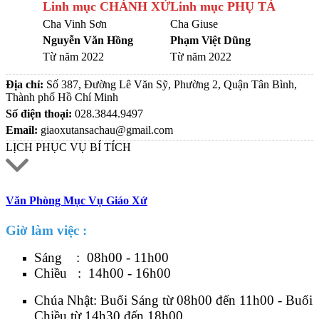
Linh mục CHÁNH XỨ
Linh mục PHỤ TÁ
Cha Vinh Sơn
Cha Giuse
Nguyễn Văn Hồng
Phạm Việt Dũng
Từ năm 2022
Từ năm 2022
Địa chỉ:
Số 387, Đường Lê Văn Sỹ, Phường 2, Quận Tân Bình,
Thành phố Hồ Chí Minh
Số điện thoại:
028.3844.9497
Email:
giaoxutansachau@gmail.com
LỊCH PHỤC VỤ BÍ TÍCH
Văn Phòng Mục Vụ Giáo Xứ
Giờ làm việc :
Sáng : 08h00 - 11h00
Chiều : 14h00 - 16h00
Chúa Nhật: Buổi Sáng từ 08h00 đến 11h00 - Buổi
Chiều từ 14h30 đến 18h00