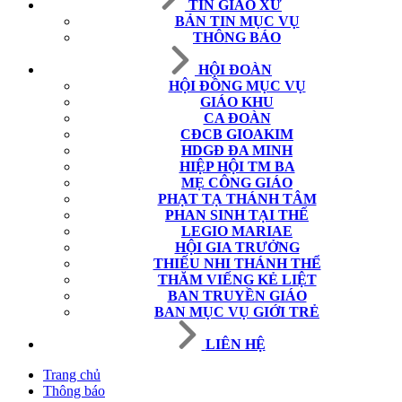
TIN GIÁO XỨ
BẢN TIN MỤC VỤ
THÔNG BÁO
HỘI ĐOÀN
HỘI ĐỒNG MỤC VỤ
GIÁO KHU
CA ĐOÀN
CĐCB GIOAKIM
HDGĐ ĐA MINH
HIỆP HỘI TM BA
MẸ CÔNG GIÁO
PHẠT TẠ THÁNH TÂM
PHAN SINH TẠI THẾ
LEGIO MARIAE
HỘI GIA TRƯỞNG
THIẾU NHI THÁNH THỂ
THĂM VIẾNG KẺ LIỆT
BAN TRUYỀN GIÁO
BAN MỤC VỤ GIỚI TRẺ
LIÊN HỆ
Trang chủ
Thông báo