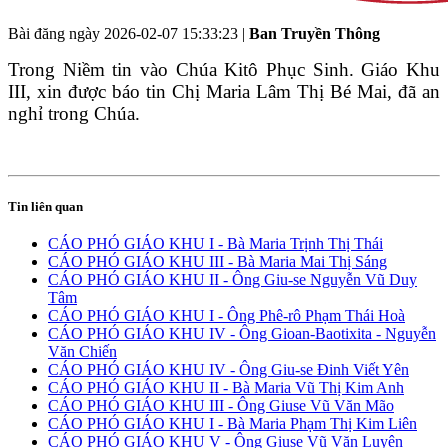
Bài đăng ngày
2026-02-07 15:33:23
|
Ban Truyền Thông
Trong Niềm tin vào Chúa Kitô Phục Sinh. Giáo Khu
III, xin được báo tin Chị Maria Lâm Thị Bé Mai, đã an
nghỉ trong Chúa.
Tin liên quan
CÁO PHÓ GIÁO KHU I - Bà Maria Trịnh Thị Thái
CÁO PHÓ GIÁO KHU III - Bà Maria Mai Thị Sáng
CÁO PHÓ GIÁO KHU II - Ông Giu-se Nguyễn Vũ Duy
Tâm
CÁO PHÓ GIÁO KHU I - Ông Phê-rô Phạm Thái Hoà
CÁO PHÓ GIÁO KHU IV - Ông Gioan-Baotixita - Nguyễn
Văn Chiến
CÁO PHÓ GIÁO KHU IV - Ông Giu-se Đinh Viết Yên
CÁO PHÓ GIÁO KHU II - Bà Maria Vũ Thị Kim Anh
CÁO PHÓ GIÁO KHU III - Ông Giuse Vũ Văn Mão
CÁO PHÓ GIÁO KHU I - Bà Maria Phạm Thị Kim Liên
CÁO PHÓ GIÁO KHU V - Ông Giuse Vũ Văn Luyện