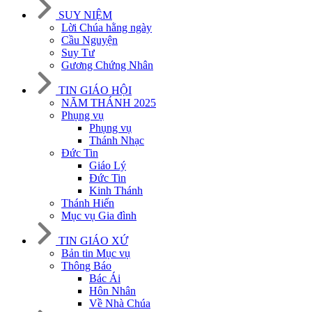
SUY NIỆM
Lời Chúa hằng ngày
Cầu Nguyện
Suy Tư
Gương Chứng Nhân
TIN GIÁO HỘI
NĂM THÁNH 2025
Phụng vụ
Phụng vụ
Thánh Nhạc
Đức Tin
Giáo Lý
Đức Tin
Kinh Thánh
Thánh Hiến
Mục vụ Gia đình
TIN GIÁO XỨ
Bản tin Mục vụ
Thông Báo
Bác Ái
Hôn Nhân
Về Nhà Chúa