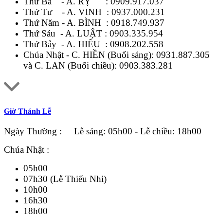
Thứ Ba - A. RỴ :
0909.917.037
Thứ Tư - A. VINH :
0937.000.231
Thứ Năm - A. BÌNH :
0918.749.937
Thứ Sáu - A. LUẬT :
0903.335.954
Thứ Bảy - A. HIẾU :
0908.202.558
Chúa Nhật - C. HIỀN (Buổi sáng):
0931.887.305
và C. LAN (Buổi chiều):
0903.383.281
Giờ Thánh Lễ
Ngày Thường : Lễ sáng: 05h00 - Lễ chiều: 18h00
Chúa Nhật :
05h00
07h30 (Lễ Thiếu Nhi)
10h00
16h30
18h00