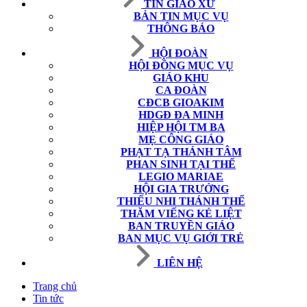
TIN GIÁO XỨ
BẢN TIN MỤC VỤ
THÔNG BÁO
HỘI ĐOÀN
HỘI ĐỒNG MỤC VỤ
GIÁO KHU
CA ĐOÀN
CĐCB GIOAKIM
HDGĐ ĐA MINH
HIỆP HỘI TM BA
MẸ CÔNG GIÁO
PHẠT TẠ THÁNH TÂM
PHAN SINH TẠI THẾ
LEGIO MARIAE
HỘI GIA TRƯỞNG
THIẾU NHI THÁNH THỂ
THĂM VIẾNG KẺ LIỆT
BAN TRUYỀN GIÁO
BAN MỤC VỤ GIỚI TRẺ
LIÊN HỆ
Trang chủ
Tin tức