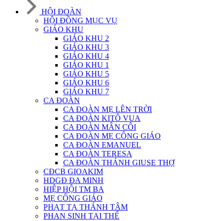
HỘI ĐOÀN
HỘI ĐỒNG MỤC VỤ
GIÁO KHU
GIÁO KHU 2
GIÁO KHU 3
GIÁO KHU 4
GIÁO KHU 1
GIÁO KHU 5
GIÁO KHU 6
GIÁO KHU 7
CA ĐOÀN
CA ĐOÀN MẸ LÊN TRỜI
CA ĐOÀN KITÔ VUA
CA ĐOÀN MÂN CÔI
CA ĐOÀN MẸ CÔNG GIÁO
CA ĐOÀN EMANUEL
CA ĐOÀN TERESA
CA ĐOÀN THÁNH GIUSE THỢ
CĐCB GIOAKIM
HDGĐ ĐA MINH
HIỆP HỘI TM BA
MẸ CÔNG GIÁO
PHẠT TẠ THÁNH TÂM
PHAN SINH TẠI THẾ