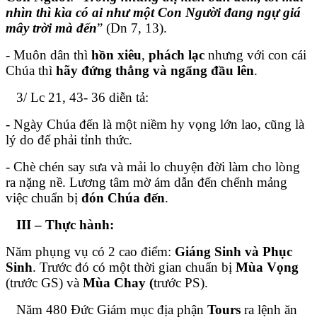
nhìn thì kìa có ai như một Con Người đang ngự giá
mây trời mà đến
” (Dn 7, 13).
- Muôn dân thì
hồn xiêu
,
phách lạc
nhưng với con cái
Chúa thì
hãy đứng thẳng và ngẩng đầu lên
.
3/ Lc 21, 43- 36 diễn tả:
- Ngày Chúa đến là một niềm hy vọng lớn lao, cũng là
lý do để phải tỉnh thức.
- Chè chén say sưa và mải lo chuyện đời làm cho lòng
ra nặng nề. Lương tâm mờ ám dẫn đến chểnh mảng
việc chuẩn bị
đón Chúa đến
.
III – Thực hành:
Năm phụng vụ có 2 cao điểm:
Giáng Sinh và Phục
Sinh
. Trước đó có một thời gian chuẩn bị
Mùa Vọng
(trước GS) và
Mùa Chay (
trước PS).
Năm 480 Đức Giám mục địa phận
Tours
ra lệnh ăn