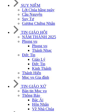
SUY NIỆM
Lời Chúa hằng ngày
Cầu Nguyện
Suy Tư
Gương Chứng Nhân
TIN GIÁO HỘI
NĂM THÁNH 2025
Phụng vụ
Phụng vụ
Thánh Nhạc
Đức Tin
Giáo Lý
Đức Tin
Kinh Thánh
Thánh Hiến
Mục vụ Gia đình
TIN GIÁO XỨ
Bản tin Mục vụ
Thông Báo
Bác Ái
Hôn Nhân
Về Nhà Chúa