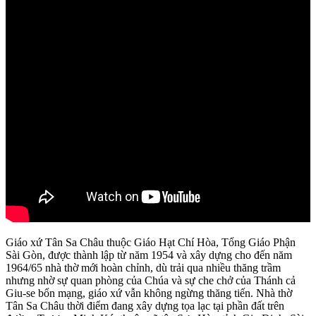
Giáo xứ Tân Sa Châu thuộc Giáo Hạt Chí Hòa, Tổng Giáo Phận
Sài Gòn, được thành lập từ năm 1954 và xây dựng cho đến năm
1964/65 nhà thờ mới hoàn chỉnh, dù trải qua nhiều thăng trầm
nhưng nhờ sự quan phòng của Chúa và sự che chở của Thánh cả
Giu-se bổn mạng, giáo xứ vẫn không ngừng thăng tiến. Nhà thờ
Tân Sa Châu thời điểm đang xây dựng tọa lạc tại phần đất trên