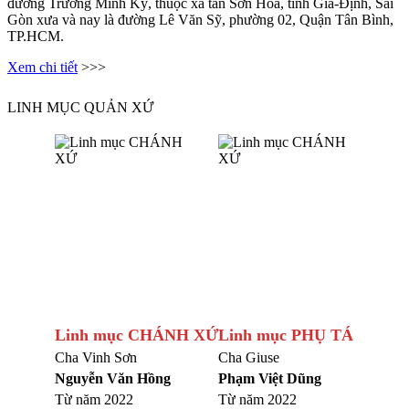
đường Trương Minh Ký, thuộc xã tân Sơn Hòa, tỉnh Gia-Định, Sài
Gòn xưa và nay là đường Lê Văn Sỹ, phường 02, Quận Tân Bình,
TP.HCM.
Xem chi tiết
>>>
LINH MỤC QUẢN XỨ
Linh mục CHÁNH XỨ
Linh mục PHỤ TÁ
Cha Vinh Sơn
Cha Giuse
Nguyễn Văn Hồng
Phạm Việt Dũng
Từ năm 2022
Từ năm 2022