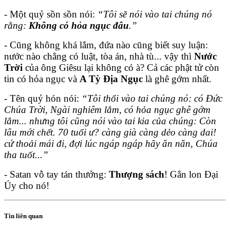
- Một quỷ sồn sồn nói:
“Tôi sẽ nói vào tai chúng nó
rằng:
Không có hỏa ngục đâu
.”
- Cũng không khá lắm, đứa nào cũng biết suy luận:
nước nào chẳng có luật, tòa án, nhà tù... vậy thì
Nước
Trời
của ông Giêsu lại không có à? Cả các phật tử còn
tin có hỏa ngục và
A Tỳ Địa Ngục
là ghê gớm nhất.
- Tên quỷ hón nói:
“Tôi thổi vào tai chúng nó: có Đức
Chúa Trời, Ngài nghiêm lắm, có hỏa ngục ghê gớm
lắm... nhưng tôi cũng nói vào tai kia của chúng: Còn
lâu mới chết. 70 tuổi ư? càng già càng dẻo càng dai!
cứ thoải mái đi, đợi lúc ngáp ngáp hãy ăn năn, Chúa
tha tuốt...”
- Satan vỗ tay tán thưởng:
Thượng sách
! Gắn lon Đại
Úy cho nó!
Tin liên quan