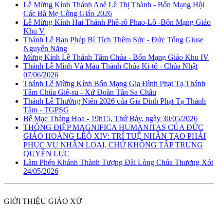
Lễ Mừng Kính Thánh Anê Lê Thị Thành - Bổn Mạng Hội
Các Bà Mẹ Công Giáo 2026
Lễ Mừng Kính Hai Thánh Phê-rô Phao-Lô -Bổn Mạng Giáo
Khu V
Thánh Lễ Ban Phép Bí Tích Thêm Sức - Đức Tổng Giuse
Nguyễn Năng
Mừng Kính Lễ Thánh Tâm Chúa - Bổn Mạng Giáo Khu IV
Thánh Lễ Mình Và Máu Thánh Chúa Ki-tô - Chúa Nhật
07/06/2026
Thánh Lễ Mừng Kính Bổn Mạng Gia Đình Phạt Tạ Thánh
Tâm Chúa Giê-su - Xứ Đoàn Tân Sa Châu
Thánh Lễ Thường Niên 2026 của Gia Đình Phạt Tạ Thánh
Tâm - TGPSG
Bế Mạc Tháng Hoa - 19h15, Thứ Bảy, ngày 30/05/2026
THÔNG ĐIỆP MAGNIFICA HUMANITAS CỦA ĐỨC
GIÁO HOÀNG LÊÔ XIV: TRÍ TUỆ NHÂN TẠO PHẢI
PHỤC VỤ NHÂN LOẠI, CHỨ KHÔNG TẬP TRUNG
QUYỀN LỰC
Làm Phép Khánh Thành Tượng Đài Lòng Chúa Thương Xót
24/05/2026
GIỚI THIỆU GIÁO XỨ