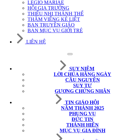
LEGIO MARIAE
HỘI GIA TRƯỞNG
THIẾU NHI THÁNH THỂ
THĂM VIẾNG KẺ LIỆT
BAN TRUYỀN GIÁO
BAN MỤC VỤ GIỚI TRẺ
LIÊN HỆ
SUY NIỆM
LỜI CHÚA HẰNG NGÀY
CẦU NGUYỆN
SUY TƯ
GƯƠNG CHỨNG NHÂN
TIN GIÁO HỘI
NĂM THÁNH 2025
PHỤNG VỤ
ĐỨC TIN
THÁNH HIẾN
MỤC VỤ GIA ĐÌNH