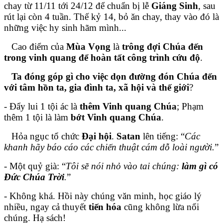
chay từ 11/11 tới 24/12 để chuẩn bị lễ
Giáng Sinh
, sau
rút lại còn 4 tuần. Thế kỷ 14, bỏ ăn chay, thay vào đó là
những việc hy sinh hãm mình...
Cao điểm của
Mùa Vọng
là
trông đợi Chúa đến
trong vinh quang để hoàn tất công trình cứu độ
.
Ta đóng góp gì cho việc dọn đường đón Chúa đến
với tâm hồn ta, gia đình ta, xã hội và thế giới
?
- Đẩy lui 1 tội ác là
thêm Vinh quang Chúa
; Phạm
thêm 1 tội là làm
bớt Vinh quang Chúa
.
Hỏa ngục tổ chức
Đại hội
.
Satan
lên tiếng: “
Các
khanh hãy báo cáo các chiến thuật cám dỗ loài người.
”
- Một quỷ già: “
Tôi sẽ nói nhỏ vào tai chúng:
làm gì
có
Đức Chúa Trời
.
”
- Không khá. Hồi này chúng văn minh, học giáo lý
nhiều, ngay cả thuyết
tiến hóa
cũng không lừa nổi
chúng. Hạ sách!