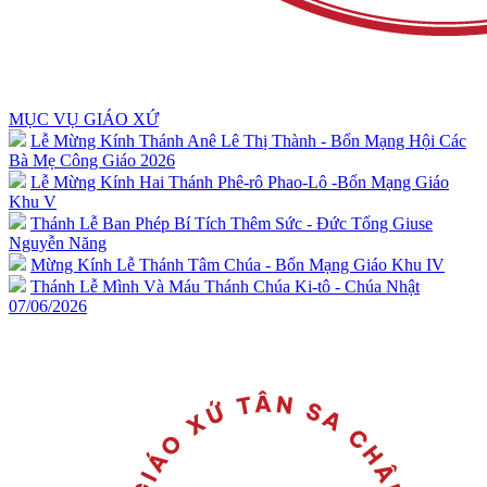
MỤC VỤ GIÁO XỨ
Lễ Mừng Kính Thánh Anê Lê Thị Thành - Bổn Mạng Hội Các
Bà Mẹ Công Giáo 2026
Lễ Mừng Kính Hai Thánh Phê-rô Phao-Lô -Bổn Mạng Giáo
Khu V
Thánh Lễ Ban Phép Bí Tích Thêm Sức - Đức Tổng Giuse
Nguyễn Năng
Mừng Kính Lễ Thánh Tâm Chúa - Bổn Mạng Giáo Khu IV
Thánh Lễ Mình Và Máu Thánh Chúa Ki-tô - Chúa Nhật
07/06/2026