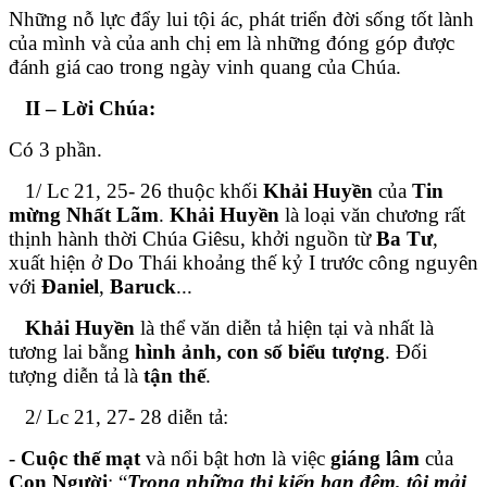
Những nỗ lực đẩy lui tội ác, phát triển đời sống tốt lành
của mình và của anh chị em là những đóng góp được
đánh giá cao trong ngày vinh quang của Chúa.
II – Lời Chúa:
Có 3 phần.
1/ Lc 21, 25- 26 thuộc khối
Khải
Huyền
của
Tin
mừng Nhất Lãm
.
Khải
Huyền
là loại văn chương rất
thịnh hành thời Chúa Giêsu, khởi nguồn từ
Ba Tư
,
xuất hiện ở Do Thái khoảng thế kỷ I trước công nguyên
với
Đaniel
,
Baruck
...
Khải
Huyền
là thể văn diễn tả hiện tại và nhất là
tương lai bằng
hình ảnh, con số biểu tượng
. Đối
tượng diễn tả là
tận thế
.
2/ Lc 21, 27- 28 diễn tả:
-
Cuộc thế mạt
và nổi bật hơn là việc
giáng lâm
của
Con Người
: “
Trong những thị kiến ban đêm, tôi mải