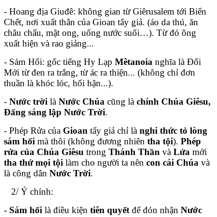
- Hoang địa Giuđê: không gian từ Giêrusalem tới Biển
Chết, nơi xuất thân của Gioan tẩy giả. (áo da thú, ăn
châu chấu, mật ong, uống nước suối…). Từ đó ông
xuất hiện và rao giảng...
- Sám Hối: gốc tiếng Hy Lạp
Mêtanoia
nghĩa là Đổi
Mới từ đen ra trắng, từ ác ra thiện... (không chỉ đơn
thuần là khóc lóc, hối hận...).
-
Nước trời
là
Nước Chúa
cũng là
chính Chúa Giêsu,
Đấng sáng lập Nước Trời
.
- Phép Rửa của
Gioan
tẩy giả chỉ là
nghi thức tỏ lòng
sám hối
mà thôi (không đương nhiên
tha tội
).
Phép
rửa của Chúa Giêsu
trong
Thánh Thần
và
Lửa
mới
tha thứ mọi tội
làm cho người ta nên
con cái Chúa
và
là công dân
Nước Trời
.
2/ Ý chính:
-
Sám hối
là điều kiện
tiên quyết
để đón nhận
Nước