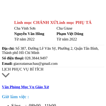
Linh mục CHÁNH XỨ
Linh mục PHỤ TÁ
Cha Vinh Sơn
Cha Giuse
Nguyễn Văn Hồng
Phạm Việt Dũng
Từ năm 2022
Từ năm 2022
Địa chỉ:
Số 387, Đường Lê Văn Sỹ, Phường 2, Quận Tân Bình,
Thành phố Hồ Chí Minh
Số điện thoại:
028.3844.9497
Email:
giaoxutansachau@gmail.com
LỊCH PHỤC VỤ BÍ TÍCH
Văn Phòng Mục Vụ Giáo Xứ
Giờ làm việc :
Sáng : 08h00 - 11h00