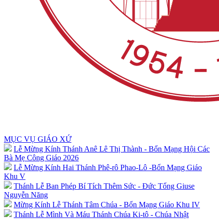
MỤC VỤ GIÁO XỨ
Lễ Mừng Kính Thánh Anê Lê Thị Thành - Bổn Mạng Hội Các
Bà Mẹ Công Giáo 2026
Lễ Mừng Kính Hai Thánh Phê-rô Phao-Lô -Bổn Mạng Giáo
Khu V
Thánh Lễ Ban Phép Bí Tích Thêm Sức - Đức Tổng Giuse
Nguyễn Năng
Mừng Kính Lễ Thánh Tâm Chúa - Bổn Mạng Giáo Khu IV
Thánh Lễ Mình Và Máu Thánh Chúa Ki-tô - Chúa Nhật