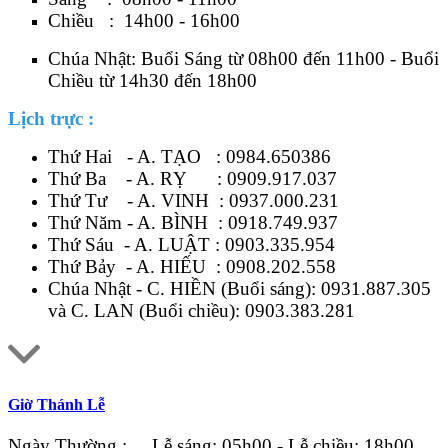
Chiều : 14h00 - 16h00
Chúa Nhật: Buổi Sáng từ 08h00 đến 11h00 - Buổi
Chiều từ 14h30 đến 18h00
Lịch trực :
Thứ Hai - A. TẠO :
0984.650386
Thứ Ba - A. RỴ :
0909.917.037
Thứ Tư - A. VINH :
0937.000.231
Thứ Năm - A. BÌNH :
0918.749.937
Thứ Sáu - A. LUẬT :
0903.335.954
Thứ Bảy - A. HIẾU :
0908.202.558
Chúa Nhật - C. HIỀN (Buổi sáng):
0931.887.305
và C. LAN (Buổi chiều):
0903.383.281
Giờ Thánh Lễ
Ngày Thường : Lễ sáng: 05h00 - Lễ chiều: 18h00