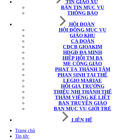
TIN GIÁO XỨ
BẢN TIN MỤC VỤ
THÔNG BÁO
HỘI ĐOÀN
HỘI ĐỒNG MỤC VỤ
GIÁO KHU
CA ĐOÀN
CĐCB GIOAKIM
HDGĐ ĐA MINH
HIỆP HỘI TM BA
MẸ CÔNG GIÁO
PHẠT TẠ THÁNH TÂM
PHAN SINH TẠI THẾ
LEGIO MARIAE
HỘI GIA TRƯỞNG
THIẾU NHI THÁNH THỂ
THĂM VIẾNG KẺ LIỆT
BAN TRUYỀN GIÁO
BAN MỤC VỤ GIỚI TRẺ
LIÊN HỆ
Trang chủ
Tin tức