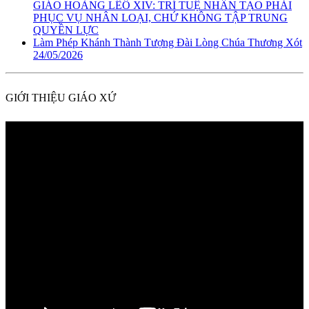
GIÁO HOÀNG LÊÔ XIV: TRÍ TUỆ NHÂN TẠO PHẢI
PHỤC VỤ NHÂN LOẠI, CHỨ KHÔNG TẬP TRUNG
QUYỀN LỰC
Làm Phép Khánh Thành Tượng Đài Lòng Chúa Thương Xót
24/05/2026
GIỚI THIỆU GIÁO XỨ