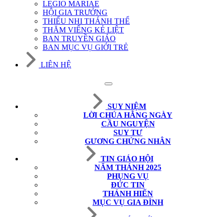
LEGIO MARIAE
HỘI GIA TRƯỞNG
THIẾU NHI THÁNH THỂ
THĂM VIẾNG KẺ LIỆT
BAN TRUYỀN GIÁO
BAN MỤC VỤ GIỚI TRẺ
LIÊN HỆ
SUY NIỆM
LỜI CHÚA HẰNG NGÀY
CẦU NGUYỆN
SUY TƯ
GƯƠNG CHỨNG NHÂN
TIN GIÁO HỘI
NĂM THÁNH 2025
PHỤNG VỤ
ĐỨC TIN
THÁNH HIẾN
MỤC VỤ GIA ĐÌNH