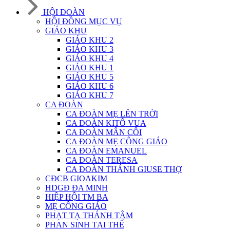
HỘI ĐOÀN
HỘI ĐỒNG MỤC VỤ
GIÁO KHU
GIÁO KHU 2
GIÁO KHU 3
GIÁO KHU 4
GIÁO KHU 1
GIÁO KHU 5
GIÁO KHU 6
GIÁO KHU 7
CA ĐOÀN
CA ĐOÀN MẸ LÊN TRỜI
CA ĐOÀN KITÔ VUA
CA ĐOÀN MÂN CÔI
CA ĐOÀN MẸ CÔNG GIÁO
CA ĐOÀN EMANUEL
CA ĐOÀN TERESA
CA ĐOÀN THÁNH GIUSE THỢ
CĐCB GIOAKIM
HDGĐ ĐA MINH
HIỆP HỘI TM BA
MẸ CÔNG GIÁO
PHẠT TẠ THÁNH TÂM
PHAN SINH TẠI THẾ