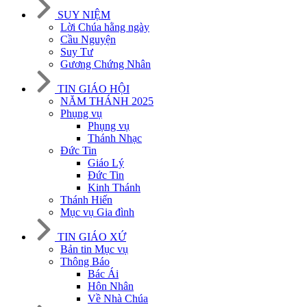
SUY NIỆM
Lời Chúa hằng ngày
Cầu Nguyện
Suy Tư
Gương Chứng Nhân
TIN GIÁO HỘI
NĂM THÁNH 2025
Phụng vụ
Phụng vụ
Thánh Nhạc
Đức Tin
Giáo Lý
Đức Tin
Kinh Thánh
Thánh Hiến
Mục vụ Gia đình
TIN GIÁO XỨ
Bản tin Mục vụ
Thông Báo
Bác Ái
Hôn Nhân
Về Nhà Chúa