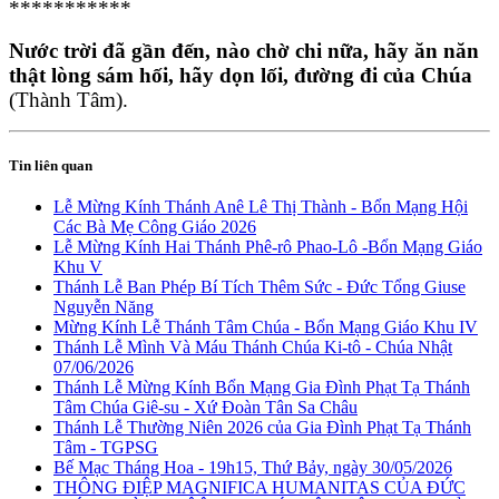
***********
Nước trời đã gần đến, nào chờ chi nữa, hãy ăn năn
thật lòng sám hối, hãy dọn lối, đường đi của Chúa
(Thành Tâm).
Tin liên quan
Lễ Mừng Kính Thánh Anê Lê Thị Thành - Bổn Mạng Hội
Các Bà Mẹ Công Giáo 2026
Lễ Mừng Kính Hai Thánh Phê-rô Phao-Lô -Bổn Mạng Giáo
Khu V
Thánh Lễ Ban Phép Bí Tích Thêm Sức - Đức Tổng Giuse
Nguyễn Năng
Mừng Kính Lễ Thánh Tâm Chúa - Bổn Mạng Giáo Khu IV
Thánh Lễ Mình Và Máu Thánh Chúa Ki-tô - Chúa Nhật
07/06/2026
Thánh Lễ Mừng Kính Bổn Mạng Gia Đình Phạt Tạ Thánh
Tâm Chúa Giê-su - Xứ Đoàn Tân Sa Châu
Thánh Lễ Thường Niên 2026 của Gia Đình Phạt Tạ Thánh
Tâm - TGPSG
Bế Mạc Tháng Hoa - 19h15, Thứ Bảy, ngày 30/05/2026
THÔNG ĐIỆP MAGNIFICA HUMANITAS CỦA ĐỨC