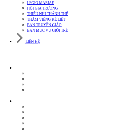
LEGIO MARIAE
HỘI GIA TRƯỞNG
THIẾU NHI THÁNH THỂ
THĂM VIẾNG KẺ LIỆT
BAN TRUYỀN GIÁO
BAN MỤC VỤ GIỚI TRẺ
LIÊN HỆ