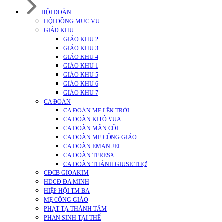
HỘI ĐOÀN
HỘI ĐỒNG MỤC VỤ
GIÁO KHU
GIÁO KHU 2
GIÁO KHU 3
GIÁO KHU 4
GIÁO KHU 1
GIÁO KHU 5
GIÁO KHU 6
GIÁO KHU 7
CA ĐOÀN
CA ĐOÀN MẸ LÊN TRỜI
CA ĐOÀN KITÔ VUA
CA ĐOÀN MÂN CÔI
CA ĐOÀN MẸ CÔNG GIÁO
CA ĐOÀN EMANUEL
CA ĐOÀN TERESA
CA ĐOÀN THÁNH GIUSE THỢ
CĐCB GIOAKIM
HDGĐ ĐA MINH
HIỆP HỘI TM BA
MẸ CÔNG GIÁO
PHẠT TẠ THÁNH TÂM
PHAN SINH TẠI THẾ