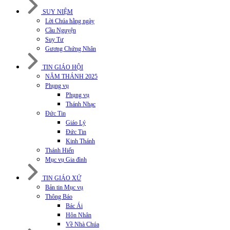
SUY NIỆM
Lời Chúa hằng ngày
Cầu Nguyện
Suy Tư
Gương Chứng Nhân
TIN GIÁO HỘI
NĂM THÁNH 2025
Phụng vụ
Phụng vụ
Thánh Nhạc
Đức Tin
Giáo Lý
Đức Tin
Kinh Thánh
Thánh Hiến
Mục vụ Gia đình
TIN GIÁO XỨ
Bản tin Mục vụ
Thông Báo
Bác Ái
Hôn Nhân
Về Nhà Chúa