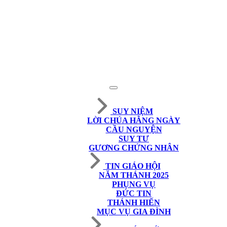
SUY NIỆM
LỜI CHÚA HẰNG NGÀY
CẦU NGUYỆN
SUY TƯ
GƯƠNG CHỨNG NHÂN
TIN GIÁO HỘI
NĂM THÁNH 2025
PHỤNG VỤ
ĐỨC TIN
THÁNH HIẾN
MỤC VỤ GIA ĐÌNH