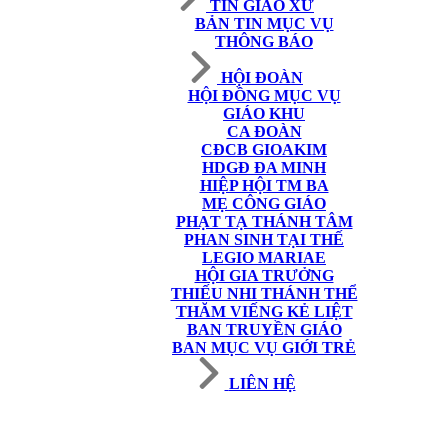
TIN GIÁO XỨ
BẢN TIN MỤC VỤ
THÔNG BÁO
HỘI ĐOÀN
HỘI ĐỒNG MỤC VỤ
GIÁO KHU
CA ĐOÀN
CĐCB GIOAKIM
HDGĐ ĐA MINH
HIỆP HỘI TM BA
MẸ CÔNG GIÁO
PHẠT TẠ THÁNH TÂM
PHAN SINH TẠI THẾ
LEGIO MARIAE
HỘI GIA TRƯỞNG
THIẾU NHI THÁNH THỂ
THĂM VIẾNG KẺ LIỆT
BAN TRUYỀN GIÁO
BAN MỤC VỤ GIỚI TRẺ
LIÊN HỆ