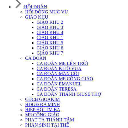
HỘI ĐOÀN
HỘI ĐỒNG MỤC VỤ
GIÁO KHU
GIÁO KHU 2
GIÁO KHU 3
GIÁO KHU 4
GIÁO KHU 1
GIÁO KHU 5
GIÁO KHU 6
GIÁO KHU 7
CA ĐOÀN
CA ĐOÀN MẸ LÊN TRỜI
CA ĐOÀN KITÔ VUA
CA ĐOÀN MÂN CÔI
CA ĐOÀN MẸ CÔNG GIÁO
CA ĐOÀN EMANUEL
CA ĐOÀN TERESA
CA ĐOÀN THÁNH GIUSE THỢ
CĐCB GIOAKIM
HDGĐ ĐA MINH
HIỆP HỘI TM BA
MẸ CÔNG GIÁO
PHẠT TẠ THÁNH TÂM
PHAN SINH TẠI THẾ