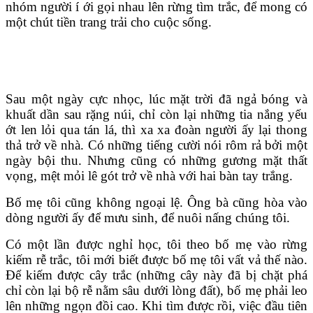
nhóm người í ới gọi nhau lên rừng tìm trắc, để mong có
một chút tiền trang trải cho cuộc sống.
Sau một ngày cực nhọc, lúc mặt trời đã ngả bóng và
khuất dần sau rặng núi, chỉ còn lại những tia nắng yếu
ớt len lỏi qua tán lá, thì xa xa đoàn người ấy lại thong
thả trở về nhà. Có những tiếng cười nói rôm rả bởi một
ngày bội thu. Nhưng cũng có những gương mặt thất
vọng, mệt mỏi lê gót trở về nhà với hai bàn tay trắng.
Bố mẹ tôi cũng không ngoại lệ. Ông bà cũng hòa vào
dòng người ấy để mưu sinh, để nuôi nấng chúng tôi.
Có một lần được nghỉ học, tôi theo bố mẹ vào rừng
kiếm rễ trắc, tôi mới biết được bố mẹ tôi vất vả thế nào.
Để kiếm được cây trắc (những cây này đã bị chặt phá
chỉ còn lại bộ rễ nằm sâu dưới lòng đất), bố mẹ phải leo
lên những ngọn đồi cao. Khi tìm được rồi, việc đầu tiên