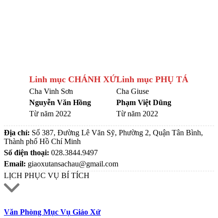
Linh mục CHÁNH XỨ
Linh mục PHỤ TÁ
Cha Vinh Sơn
Cha Giuse
Nguyễn Văn Hồng
Phạm Việt Dũng
Từ năm 2022
Từ năm 2022
Địa chỉ:
Số 387, Đường Lê Văn Sỹ, Phường 2, Quận Tân Bình,
Thành phố Hồ Chí Minh
Số điện thoại:
028.3844.9497
Email:
giaoxutansachau@gmail.com
LỊCH PHỤC VỤ BÍ TÍCH
Văn Phòng Mục Vụ Giáo Xứ