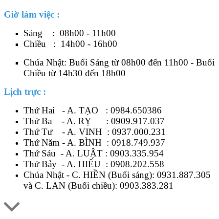
Giờ làm việc :
Sáng : 08h00 - 11h00
Chiều : 14h00 - 16h00
Chúa Nhật: Buổi Sáng từ 08h00 đến 11h00 - Buổi
Chiều từ 14h30 đến 18h00
Lịch trực :
Thứ Hai - A. TẠO :
0984.650386
Thứ Ba - A. RỴ :
0909.917.037
Thứ Tư - A. VINH :
0937.000.231
Thứ Năm - A. BÌNH :
0918.749.937
Thứ Sáu - A. LUẬT :
0903.335.954
Thứ Bảy - A. HIẾU :
0908.202.558
Chúa Nhật - C. HIỀN (Buổi sáng):
0931.887.305
và C. LAN (Buổi chiều):
0903.383.281