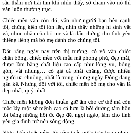
sâu thẳm nơi trái tim khi nhìn thấy, sờ chạm vào nó thì
vẫn luôn thường trực.
Chiếc mền vẫn còn đó, vẫn như người bạn bên cạnh
tôi, chứng kiến tôi lớn lên, nhìn thấy những hi sinh vất
vả, nhọc nhằn của bố mẹ và là dấu chứng cho tình yêu
thiêng liêng mà bố mẹ dành cho chúng tôi.
Dẫu rằng ngày nay trên thị trường, có vô vàn chiếc
chăn bông, chiếc mền với mẫu mã phong phú, đẹp mắt,
được làm bằng chất liệu cao cấp như lông vũ, bông
gòn, vải nhung… có giá cả phải chăng, được nhiều
người ưa chuộng, nhất là trong những ngày Đông đang
gần kề. Nhưng đối với tôi, chiếc mền bố mẹ cho vẫn là
đẹp nhất, quý nhất.
Chiếc mền không đơn thuần giữ ấm cho cơ thể mà còn
mặc lấy một sứ mệnh cao cả hơn là bồi dưỡng tâm hồn
tôi bằng những hồi ức đẹp đẽ, ngọt ngào, làm cho tình
yêu gia đình trở nên sống động.
Nhìn thấy chiếc mền, tôi cảm thấy ngập tràn hạnh phúc,