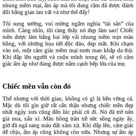
nhung mềm mại, ấm áp mà tôi đang cầm đã được đánh
đổi bằng gian lao vất vả như thế đấy!
Tôi sung sướng, vui mừng ngắm nghía “tài sản” của
mình. Càng nhìn, tôi càng thấy nó đẹp làm sao! Chiếc
mền được làm bằng hai lớp vải nhung mềm mịn màu
hồng, với những họa tiết độc đáo, đẹp mắt. Khi chạm
vào nó, một cảm giác mềm mại mơn man khắp da thịt.
Khi đắp lên người và cuộn mình trong đó, sẽ có cảm
giác ấm áp như đang được nằm cạnh bếp lửa của mẹ.
Chiếc mền vẫn còn đó
Thế nhưng với thời gian, không có gì là bền vững cả.
Mặc dù tôi gìn giữ rất cẩn thận nhưng chiếc mền đẹp
nhất ngày xưa cũng đến lúc phải cũ đi. Nó đã trở nên
già nua, xấu xí. Màu hồng tràn trề sức sống ngày ấy,
giờ đã ngả sang màu đất xám xịt. Khi đắp lên, cảm giác
dễ chịu, ấm áp cũng không còn nữa. Nhưng sự ấm áp