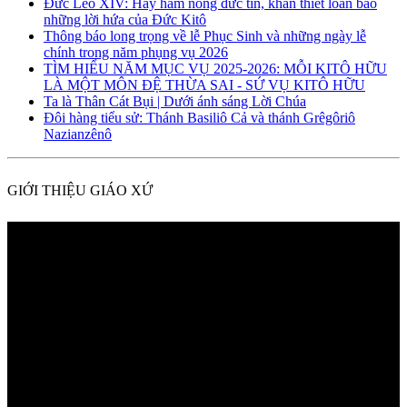
Đức Lêô XIV: Hãy hâm nóng đức tin, khẩn thiết loan báo
những lời hứa của Đức Kitô
Thông báo long trọng về lễ Phục Sinh và những ngày lễ
chính trong năm phụng vụ 2026
TÌM HIỂU NĂM MỤC VỤ 2025-2026: MỖI KITÔ HỮU
LÀ MỘT MÔN ĐỆ THỪA SAI - SỨ VỤ KITÔ HỮU
Ta là Thân Cát Bụi | Dưới ánh sáng Lời Chúa
Đôi hàng tiểu sử: Thánh Basiliô Cả và thánh Grêgôriô
Nazianzênô
GIỚI THIỆU GIÁO XỨ