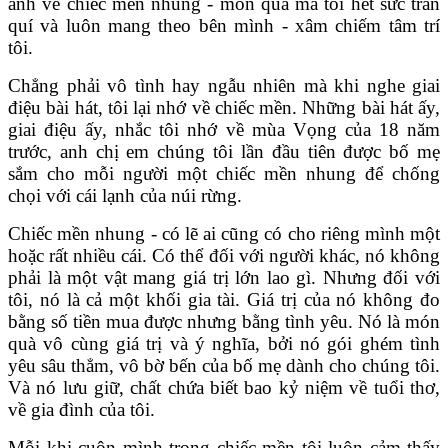
ảnh về chiếc mền nhung - món quà mà tôi hết sức trân
quí và luôn mang theo bên mình - xâm chiếm tâm trí
tôi.
Chẳng phải vô tình hay ngẫu nhiên mà khi nghe giai
điệu bài hát, tôi lại nhớ về chiếc mền. Những bài hát ấy,
giai điệu ấy, nhắc tôi nhớ về mùa Vọng của 18 năm
trước, anh chị em chúng tôi lần đầu tiên được bố mẹ
sắm cho mỗi người một chiếc mền nhung để chống
chọi với cái lạnh của núi rừng.
Chiếc mền nhung - có lẽ ai cũng có cho riêng mình một
hoặc rất nhiều cái. Có thể đối với người khác, nó không
phải là một vật mang giá trị lớn lao gì. Nhưng đối với
tôi, nó là cả một khối gia tài. Giá trị của nó không đo
bằng số tiền mua được nhưng bằng tình yêu. Nó là món
quà vô cùng giá trị và ý nghĩa, bởi nó gói ghém tình
yêu sâu thẳm, vô bờ bến của bố mẹ dành cho chúng tôi.
Và nó lưu giữ, chất chứa biết bao kỷ niệm về tuổi thơ,
về gia đình của tôi.
Mỗi khi cuộn mình trong chiếc mền tôi luôn cảm thấy