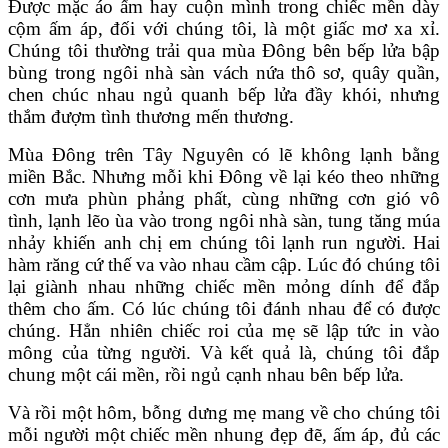
Được mặc áo ấm hay cuộn mình trong chiếc mền dày
cộm ấm áp, đối với chúng tôi, là một giấc mơ xa xỉ.
Chúng tôi thường trải qua mùa Đông bên bếp lửa bập
bùng trong ngôi nhà sàn vách nứa thô sơ, quây quần,
chen chúc nhau ngủ quanh bếp lửa đầy khói, nhưng
thắm đượm tình thương mến thương.
Mùa Đông trên Tây Nguyên có lẽ không lạnh bằng
miền Bắc. Nhưng mỗi khi Đông về lại kéo theo những
cơn mưa phùn phảng phất, cùng những cơn gió vô
tình, lạnh lẽo ùa vào trong ngôi nhà sàn, tung tăng múa
nhảy khiến anh chị em chúng tôi lạnh run người. Hai
hàm răng cứ thế va vào nhau cầm cập. Lúc đó chúng tôi
lại giành nhau những chiếc mền mỏng dính để đắp
thêm cho ấm. Có lúc chúng tôi đánh nhau để có được
chúng. Hẳn nhiên chiếc roi của mẹ sẽ lập tức in vào
mông của từng người. Và kết quả là, chúng tôi đắp
chung một cái mền, rồi ngủ cạnh nhau bên bếp lửa.
Và rồi một hôm, bỗng dưng mẹ mang về cho chúng tôi
mỗi người một chiếc mền nhung đẹp đẽ, ấm áp, đủ các