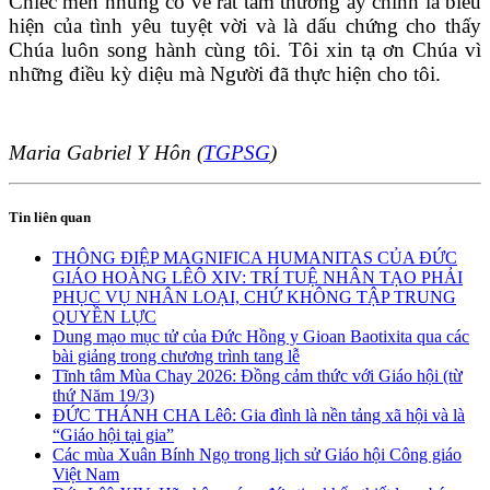
Chiếc mền nhung có vẻ rất tầm thường ấy chính là biểu
hiện của tình yêu tuyệt vời và là dấu chứng cho thấy
Chúa luôn song hành cùng tôi. Tôi xin tạ ơn Chúa vì
những điều kỳ diệu mà Người đã thực hiện cho tôi.
Maria Gabriel Y Hôn (
TGPSG
)
Tin liên quan
THÔNG ĐIỆP MAGNIFICA HUMANITAS CỦA ĐỨC
GIÁO HOÀNG LÊÔ XIV: TRÍ TUỆ NHÂN TẠO PHẢI
PHỤC VỤ NHÂN LOẠI, CHỨ KHÔNG TẬP TRUNG
QUYỀN LỰC
Dung mạo mục tử của Đức Hồng y Gioan Baotixita qua các
bài giảng trong chương trình tang lễ
Tĩnh tâm Mùa Chay 2026: Đồng cảm thức với Giáo hội (từ
thứ Năm 19/3)
ĐỨC THÁNH CHA Lêô: Gia đình là nền tảng xã hội và là
“Giáo hội tại gia”
Các mùa Xuân Bính Ngọ trong lịch sử Giáo hội Công giáo
Việt Nam