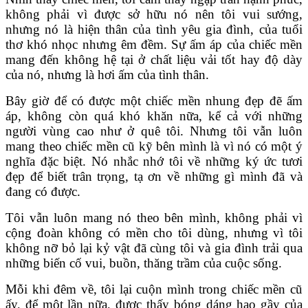
không phải vì được sở hữu nó nên tôi vui sướng,
nhưng nó là hiện thân của tình yêu gia đình, của tuổi
thơ khó nhọc nhưng êm đềm. Sự ấm áp của chiếc mền
mang đến không hệ tại ở chất liệu vải tốt hay độ dày
của nó, nhưng là hơi ấm của tình thân.
Bây giờ để có được một chiếc mền nhung đẹp đẽ ấm
áp, không còn quá khó khăn nữa, kể cả với những
người vùng cao như ở quê tôi. Nhưng tôi vẫn luôn
mang theo chiếc mền cũ kỹ bên mình là vì nó có một ý
nghĩa đặc biệt. Nó nhắc nhớ tôi về những ký ức tươi
đẹp để biết trân trọng, tạ ơn về những gì mình đã và
đang có được.
Tôi vẫn luôn mang nó theo bên mình, không phải vì
cộng đoàn không có mền cho tôi dùng, nhưng vì tôi
không nỡ bỏ lại kỷ vật đã cùng tôi và gia đình trải qua
những biến cố vui, buồn, thăng trầm của cuộc sống.
Mỗi khi đêm về, tôi lại cuộn mình trong chiếc mền cũ
ấy, để một lần nữa, được thấy bóng dáng hao gầy của