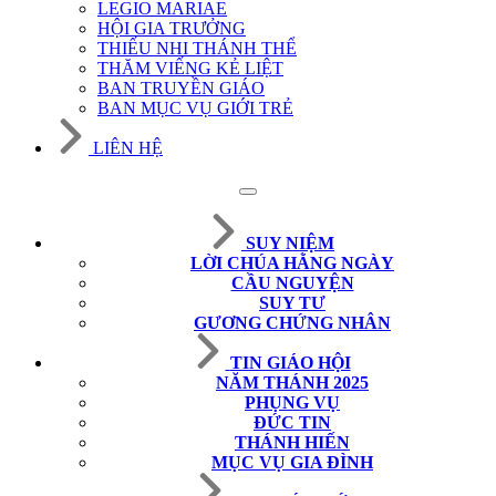
LEGIO MARIAE
HỘI GIA TRƯỞNG
THIẾU NHI THÁNH THỂ
THĂM VIẾNG KẺ LIỆT
BAN TRUYỀN GIÁO
BAN MỤC VỤ GIỚI TRẺ
LIÊN HỆ
SUY NIỆM
LỜI CHÚA HẰNG NGÀY
CẦU NGUYỆN
SUY TƯ
GƯƠNG CHỨNG NHÂN
TIN GIÁO HỘI
NĂM THÁNH 2025
PHỤNG VỤ
ĐỨC TIN
THÁNH HIẾN
MỤC VỤ GIA ĐÌNH