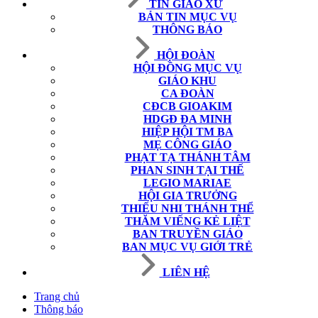
TIN GIÁO XỨ
BẢN TIN MỤC VỤ
THÔNG BÁO
HỘI ĐOÀN
HỘI ĐỒNG MỤC VỤ
GIÁO KHU
CA ĐOÀN
CĐCB GIOAKIM
HDGĐ ĐA MINH
HIỆP HỘI TM BA
MẸ CÔNG GIÁO
PHẠT TẠ THÁNH TÂM
PHAN SINH TẠI THẾ
LEGIO MARIAE
HỘI GIA TRƯỞNG
THIẾU NHI THÁNH THỂ
THĂM VIẾNG KẺ LIỆT
BAN TRUYỀN GIÁO
BAN MỤC VỤ GIỚI TRẺ
LIÊN HỆ
Trang chủ
Thông báo