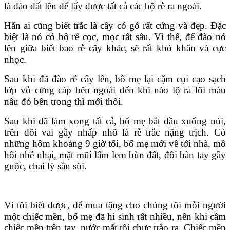
là đào đất lên để lấy được tất cả các bộ rễ ra ngoài.
Hẳn ai cũng biết trắc là cây có gỗ rất cứng và đẹp. Đặc
biệt là nó có bộ rễ cọc, mọc rất sâu. Vì thế, để đào nó
lên giữa biết bao rễ cây khác, sẽ rất khó khăn và cực
nhọc.
Sau khi đã đào rễ cây lên, bố mẹ lại cặm cụi cạo sạch
lớp vỏ cứng cáp bên ngoài đến khi nào lộ ra lõi màu
nâu đỏ bên trong thì mới thôi.
Sau khi đã làm xong tất cả, bố mẹ bắt đầu xuống núi,
trên đôi vai gầy nhấp nhô là rễ trắc nặng trịch. Có
những hôm khoảng 9 giờ tối, bố mẹ mới về tới nhà, mồ
hôi nhễ nhại, mặt mũi lấm lem bùn đất, đôi bàn tay gầy
guộc, chai lỳ sần sùi.
Vì tôi biết được, để mua tặng cho chúng tôi mỗi người
một chiếc mền, bố mẹ đã hi sinh rất nhiều, nên khi cầm
chiếc mền trên tay, nước mắt tôi chực trào ra. Chiếc mền