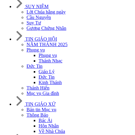
SUY NIỆM
Lời Chúa hằng ngày
Cầu Nguyện
Suy Tư
Gương Chứng Nhân
TIN GIÁO HỘI
NĂM THÁNH 2025
Phụng vụ
Phụng vụ
Thánh Nhạc
Đức Tin
Giáo Lý
Đức Tin
Kinh Thánh
Thánh Hiến
Mục vụ Gia đình
TIN GIÁO XỨ
Bản tin Mục vụ
Thông Báo
Bác Ái
Hôn Nhân
Về Nhà Chúa