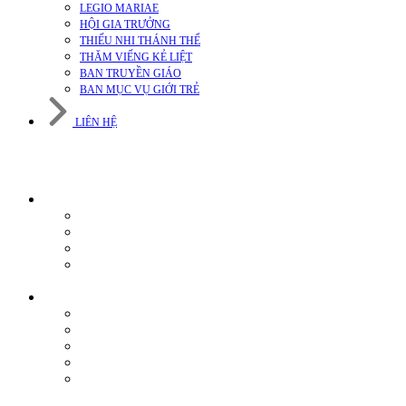
LEGIO MARIAE
HỘI GIA TRƯỞNG
THIẾU NHI THÁNH THỂ
THĂM VIẾNG KẺ LIỆT
BAN TRUYỀN GIÁO
BAN MỤC VỤ GIỚI TRẺ
LIÊN HỆ