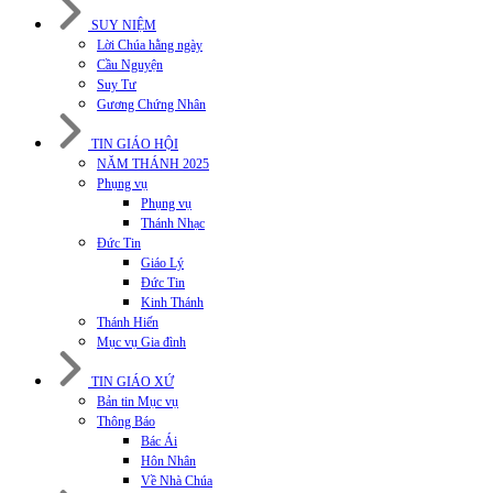
SUY NIỆM
Lời Chúa hằng ngày
Cầu Nguyện
Suy Tư
Gương Chứng Nhân
TIN GIÁO HỘI
NĂM THÁNH 2025
Phụng vụ
Phụng vụ
Thánh Nhạc
Đức Tin
Giáo Lý
Đức Tin
Kinh Thánh
Thánh Hiến
Mục vụ Gia đình
TIN GIÁO XỨ
Bản tin Mục vụ
Thông Báo
Bác Ái
Hôn Nhân
Về Nhà Chúa