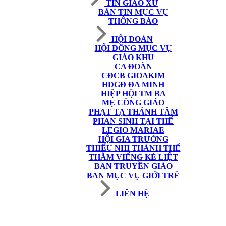
TIN GIÁO XỨ
BẢN TIN MỤC VỤ
THÔNG BÁO
HỘI ĐOÀN
HỘI ĐỒNG MỤC VỤ
GIÁO KHU
CA ĐOÀN
CĐCB GIOAKIM
HDGĐ ĐA MINH
HIỆP HỘI TM BA
MẸ CÔNG GIÁO
PHẠT TẠ THÁNH TÂM
PHAN SINH TẠI THẾ
LEGIO MARIAE
HỘI GIA TRƯỞNG
THIẾU NHI THÁNH THỂ
THĂM VIẾNG KẺ LIỆT
BAN TRUYỀN GIÁO
BAN MỤC VỤ GIỚI TRẺ
LIÊN HỆ