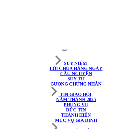
SUY NIỆM
LỜI CHÚA HẰNG NGÀY
CẦU NGUYỆN
SUY TƯ
GƯƠNG CHỨNG NHÂN
TIN GIÁO HỘI
NĂM THÁNH 2025
PHỤNG VỤ
ĐỨC TIN
THÁNH HIẾN
MỤC VỤ GIA ĐÌNH