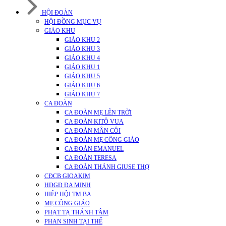
HỘI ĐOÀN
HỘI ĐỒNG MỤC VỤ
GIÁO KHU
GIÁO KHU 2
GIÁO KHU 3
GIÁO KHU 4
GIÁO KHU 1
GIÁO KHU 5
GIÁO KHU 6
GIÁO KHU 7
CA ĐOÀN
CA ĐOÀN MẸ LÊN TRỜI
CA ĐOÀN KITÔ VUA
CA ĐOÀN MÂN CÔI
CA ĐOÀN MẸ CÔNG GIÁO
CA ĐOÀN EMANUEL
CA ĐOÀN TERESA
CA ĐOÀN THÁNH GIUSE THỢ
CĐCB GIOAKIM
HDGĐ ĐA MINH
HIỆP HỘI TM BA
MẸ CÔNG GIÁO
PHẠT TẠ THÁNH TÂM
PHAN SINH TẠI THẾ