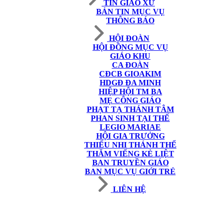
TIN GIÁO XỨ
BẢN TIN MỤC VỤ
THÔNG BÁO
HỘI ĐOÀN
HỘI ĐỒNG MỤC VỤ
GIÁO KHU
CA ĐOÀN
CĐCB GIOAKIM
HDGĐ ĐA MINH
HIỆP HỘI TM BA
MẸ CÔNG GIÁO
PHẠT TẠ THÁNH TÂM
PHAN SINH TẠI THẾ
LEGIO MARIAE
HỘI GIA TRƯỞNG
THIẾU NHI THÁNH THỂ
THĂM VIẾNG KẺ LIỆT
BAN TRUYỀN GIÁO
BAN MỤC VỤ GIỚI TRẺ
LIÊN HỆ