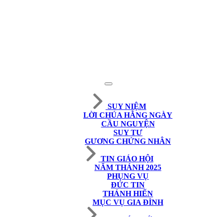
SUY NIỆM
LỜI CHÚA HẰNG NGÀY
CẦU NGUYỆN
SUY TƯ
GƯƠNG CHỨNG NHÂN
TIN GIÁO HỘI
NĂM THÁNH 2025
PHỤNG VỤ
ĐỨC TIN
THÁNH HIẾN
MỤC VỤ GIA ĐÌNH