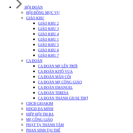
HỘI ĐOÀN
HỘI ĐỒNG MỤC VỤ
GIÁO KHU
GIÁO KHU 2
GIÁO KHU 3
GIÁO KHU 4
GIÁO KHU 1
GIÁO KHU 5
GIÁO KHU 6
GIÁO KHU 7
CA ĐOÀN
CA ĐOÀN MẸ LÊN TRỜI
CA ĐOÀN KITÔ VUA
CA ĐOÀN MÂN CÔI
CA ĐOÀN MẸ CÔNG GIÁO
CA ĐOÀN EMANUEL
CA ĐOÀN TERESA
CA ĐOÀN THÁNH GIUSE THỢ
CĐCB GIOAKIM
HDGĐ ĐA MINH
HIỆP HỘI TM BA
MẸ CÔNG GIÁO
PHẠT TẠ THÁNH TÂM
PHAN SINH TẠI THẾ