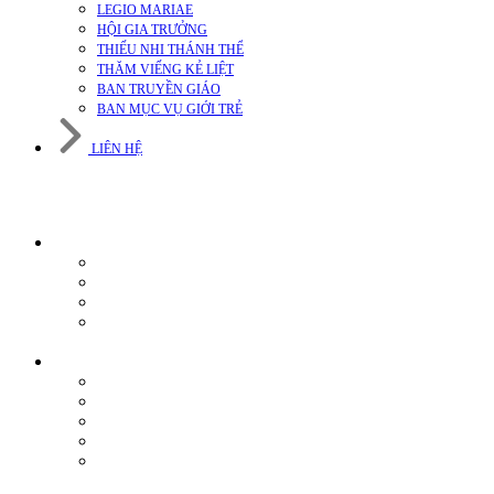
LEGIO MARIAE
HỘI GIA TRƯỞNG
THIẾU NHI THÁNH THỂ
THĂM VIẾNG KẺ LIỆT
BAN TRUYỀN GIÁO
BAN MỤC VỤ GIỚI TRẺ
LIÊN HỆ