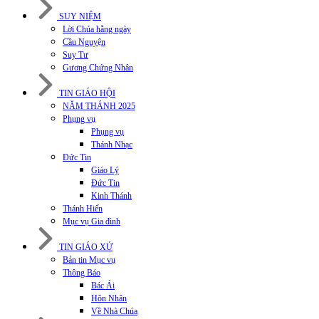
SUY NIỆM
Lời Chúa hằng ngày
Cầu Nguyện
Suy Tư
Gương Chứng Nhân
TIN GIÁO HỘI
NĂM THÁNH 2025
Phụng vụ
Phụng vụ
Thánh Nhạc
Đức Tin
Giáo Lý
Đức Tin
Kinh Thánh
Thánh Hiến
Mục vụ Gia đình
TIN GIÁO XỨ
Bản tin Mục vụ
Thông Báo
Bác Ái
Hôn Nhân
Về Nhà Chúa