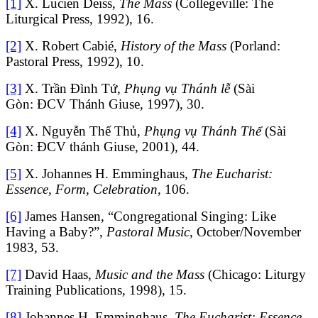
[1]
X. Lucien Deiss,
The Mass
(Collegeville: The
Liturgical Press, 1992), 16.
[2]
X. Robert Cabié,
History of the Mass
(Porland:
Pastoral Press, 1992), 10.
[3]
X. Trần Đình Tứ,
Phụng vụ Thánh lễ
(Sài
Gòn: ĐCV Thánh Giuse, 1997), 30.
[4]
X. Nguyễn Thế Thủ,
Phụng vụ Thánh Thể
(Sài
Gòn: ĐCV thánh Giuse, 2001)
,
44.
[5]
X. Johannes H. Emminghaus,
The Eucharist:
Essence, Form, Celebration,
106.
[6]
James Hansen, “Congregational Singing: Like
Having a Baby?”,
Pastoral Music
, October/November
1983, 53.
[7]
David Haas,
Music and the Mass
(Chicago: Liturgy
Training Publications, 1998), 15.
[8]
Johannes H. Emminghaus,
The Eucharist: Essence,