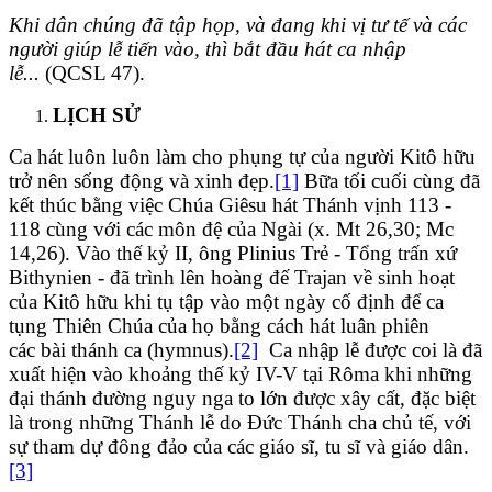
Khi dân chúng đã tập họp, và đang khi vị tư tế và các
người giúp lễ tiến vào, thì bắt đầu hát c
a n
hập
lễ...
(QCSL 47).
LỊCH SỬ
Ca hát luôn luôn làm cho phụng tự của người Kitô hữu
trở nên sống động và xinh đẹp.
[1]
Bữa tối cuối cùng đã
kết thúc bằng việc Chúa Giêsu hát Thánh vịnh 113 -
118 cùng với các môn đệ của Ngài (x. Mt 26,30; Mc
14,26). Vào thế kỷ II, ông Plinius Trẻ - Tổng trấn xứ
Bithynien - đã trình lên hoàng đế Trajan về sinh hoạt
của Kitô hữu khi tụ tập vào một ngày cố định để ca
tụng Thiên Chúa của họ bằng cách hát luân phiên
các bài thánh ca (hymnus).
[2]
Ca nhập lễ được coi là đã
xuất hiện vào khoảng thế kỷ IV-V tại Rôma khi những
đại thánh đường nguy nga to lớn được xây cất, đặc biệt
là trong những Thánh lễ do Đức Thánh cha chủ tế, với
sự tham dự đông đảo của các giáo sĩ, tu sĩ và giáo dân.
[3]