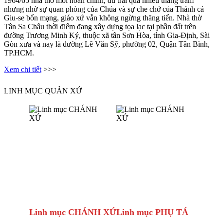
1964/65 nhà thờ mới hoàn chỉnh, dù trải qua nhiều thăng trầm
nhưng nhờ sự quan phòng của Chúa và sự che chở của Thánh cả
Giu-se bổn mạng, giáo xứ vẫn không ngừng thăng tiến. Nhà thờ
Tân Sa Châu thời điểm đang xây dựng tọa lạc tại phần đất trên
đường Trương Minh Ký, thuộc xã tân Sơn Hòa, tỉnh Gia-Định, Sài
Gòn xưa và nay là đường Lê Văn Sỹ, phường 02, Quận Tân Bình,
TP.HCM.
Xem chi tiết
>>>
LINH MỤC QUẢN XỨ
Linh mục CHÁNH XỨ
Linh mục PHỤ TÁ