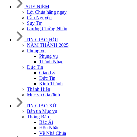
SUY NIỆM
Lời Chúa hằng ngày
Cầu Nguyện
Suy Tư
Gương Chứng Nhân
TIN GIÁO HỘI
NĂM THÁNH 2025
Phụng vụ
Phụng vụ
Thánh Nhạc
Đức Tin
Giáo Lý
Đức Tin
Kinh Thánh
Thánh Hiến
Mục vụ Gia đình
TIN GIÁO XỨ
Bản tin Mục vụ
Thông Báo
Bác Ái
Hôn Nhân
Về Nhà Chúa