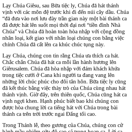
Lạy Chúa Giêsu, sau Bữa tiệc ly, Chúa đã hát thánh
vịnh với các môn đệ trước khi đi đến núi cây dầu. Chúa
“đã đưa vào nơi lưu đày trần gian này một bài thánh ca
đã được hát lên suốt mọi thời đại nơi “tiền đình Nhà
Chúa” và Chúa đã hoàn toàn hòa nhập với cộng đồng
nhân loại, kết giao với nhân loại chúng con bằng việc
chính Chúa đã cất lên ca khúc chúc tụng này.
Lạy Chúa, chúng con tin rằng Chúa ưa thích ca hát.
Chắc chắn Chúa đã hát ca mỗi lần hành hương lên
Giêrusalem. Chúa đã hòa nhập với đám khách khứa
trong tiệc cưới ở Cana khi người ta đang vang lên
những lời chúc phúc cho đôi tân hôn. Bữa tiệc ly cũng
đã kết thúc bằng việc thày trò của Chúa cùng nhau hát
thánh vịnh. Giờ đây, trên thiên quốc, Chúa cũng hát ca
vịnh ngợi khen. Hạnh phúc biết bao khi chúng con
được hòa chung lời ca tiếng hát với Chúa trong bài
thánh ca trên trời trước ngai Đấng tối cao.
Trong Thánh lễ, theo gương của Chúa, chúng con cử
hành mầu nhiệm cứu độ cao cả trong hoan ca. Lời ca