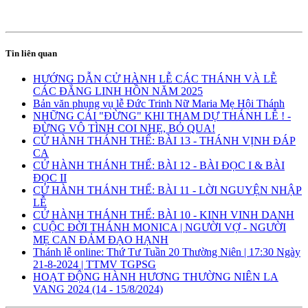
Tin liên quan
HƯỚNG DẪN CỬ HÀNH LỄ CÁC THÁNH VÀ LỄ
CÁC ĐẲNG LINH HỒN NĂM 2025
Bản văn phụng vụ lễ Đức Trinh Nữ Maria Mẹ Hội Thánh
NHỮNG CÁI "ĐỪNG" KHI THAM DỰ THÁNH LỄ ! -
ĐỪNG VÔ TÌNH COI NHẸ, BỎ QUA!
CỬ HÀNH THÁNH THỂ: BÀI 13 - THÁNH VỊNH ĐÁP
CA
CỬ HÀNH THÁNH THỂ: BÀI 12 - BÀI ĐỌC I & BÀI
ĐỌC II
CỬ HÀNH THÁNH THỂ: BÀI 11 - LỜI NGUYỆN NHẬP
LỄ
CỬ HÀNH THÁNH THỂ: BÀI 10 - KINH VINH DANH
CUỘC ĐỜI THÁNH MONICA | NGƯỜI VỢ - NGƯỜI
MẸ CAN ĐẢM ĐẠO HẠNH
Thánh lễ online: Thứ Tư Tuần 20 Thường Niên | 17:30 Ngày
21-8-2024 | TTMV TGPSG
HOẠT ĐỘNG HÀNH HƯƠNG THƯỜNG NIÊN LA
VANG 2024 (14 - 15/8/2024)