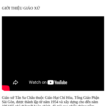
GIỚI THIỆU GIÁO XỨ
Giáo xứ Tân Sa Châu thuộc Giáo Hạt Chí Hòa, Tổng Giáo Phận
Sài Gòn, được thành lập từ năm 1954 và xây dựng cho đến năm