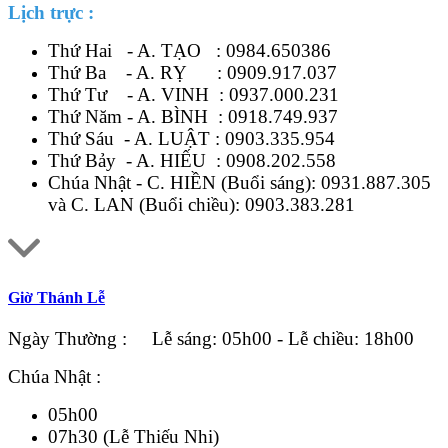
Lịch trực :
Thứ Hai - A. TẠO :
0984.650386
Thứ Ba - A. RỴ :
0909.917.037
Thứ Tư - A. VINH :
0937.000.231
Thứ Năm - A. BÌNH :
0918.749.937
Thứ Sáu - A. LUẬT :
0903.335.954
Thứ Bảy - A. HIẾU :
0908.202.558
Chúa Nhật - C. HIỀN (Buổi sáng):
0931.887.305
và C. LAN (Buổi chiều):
0903.383.281
Giờ Thánh Lễ
Ngày Thường : Lễ sáng: 05h00 - Lễ chiều: 18h00
Chúa Nhật :
05h00
07h30 (Lễ Thiếu Nhi)