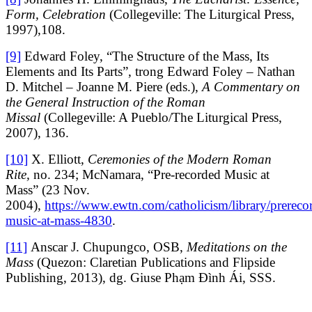
Form, Celebration
(Collegeville: The Liturgical Press,
1997),108.
[9]
Edward Foley, “The Structure of the Mass, Its
Elements and Its Parts”, trong Edward Foley – Nathan
D. Mitchel – Joanne M. Piere (eds.),
A Commentary on
the General Instruction of the Roman
Missal
(Collegeville: A Pueblo/The Liturgical Press,
2007), 136.
[10]
X. Elliott,
Ceremonies of the Modern Roman
Rite,
no. 234; McNamara, “Pre-recorded Music at
Mass”
(23 Nov.
2004),
https://www.ewtn.com/catholicism/library/prereco
music-at-mass-4830
.
[11]
Anscar J. Chupungco, OSB,
Meditations on the
Mass
(Quezon: Claretian Publications and Flipside
Publishing, 2013), dg. Giuse Phạm Đình Ái, SSS.