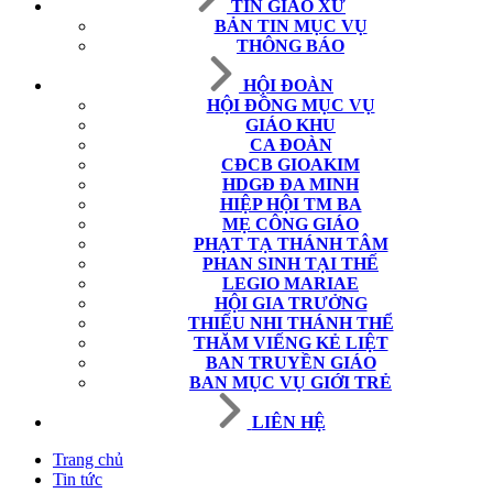
TIN GIÁO XỨ
BẢN TIN MỤC VỤ
THÔNG BÁO
HỘI ĐOÀN
HỘI ĐỒNG MỤC VỤ
GIÁO KHU
CA ĐOÀN
CĐCB GIOAKIM
HDGĐ ĐA MINH
HIỆP HỘI TM BA
MẸ CÔNG GIÁO
PHẠT TẠ THÁNH TÂM
PHAN SINH TẠI THẾ
LEGIO MARIAE
HỘI GIA TRƯỞNG
THIẾU NHI THÁNH THỂ
THĂM VIẾNG KẺ LIỆT
BAN TRUYỀN GIÁO
BAN MỤC VỤ GIỚI TRẺ
LIÊN HỆ
Trang chủ
Tin tức