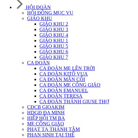
HỘI ĐOÀN
HỘI ĐỒNG MỤC VỤ
GIÁO KHU
GIÁO KHU 2
GIÁO KHU 3
GIÁO KHU 4
GIÁO KHU 1
GIÁO KHU 5
GIÁO KHU 6
GIÁO KHU 7
CA ĐOÀN
CA ĐOÀN MẸ LÊN TRỜI
CA ĐOÀN KITÔ VUA
CA ĐOÀN MÂN CÔI
CA ĐOÀN MẸ CÔNG GIÁO
CA ĐOÀN EMANUEL
CA ĐOÀN TERESA
CA ĐOÀN THÁNH GIUSE THỢ
CĐCB GIOAKIM
HDGĐ ĐA MINH
HIỆP HỘI TM BA
MẸ CÔNG GIÁO
PHẠT TẠ THÁNH TÂM
PHAN SINH TẠI THẾ