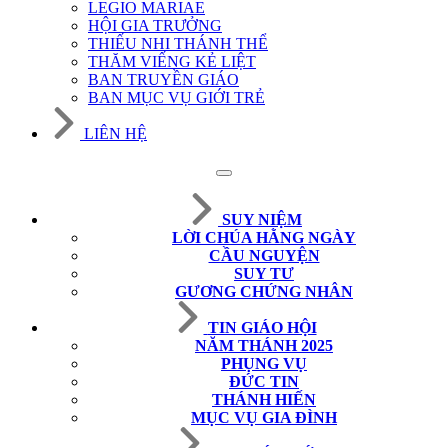
LEGIO MARIAE
HỘI GIA TRƯỞNG
THIẾU NHI THÁNH THỂ
THĂM VIẾNG KẺ LIỆT
BAN TRUYỀN GIÁO
BAN MỤC VỤ GIỚI TRẺ
LIÊN HỆ
SUY NIỆM
LỜI CHÚA HẰNG NGÀY
CẦU NGUYỆN
SUY TƯ
GƯƠNG CHỨNG NHÂN
TIN GIÁO HỘI
NĂM THÁNH 2025
PHỤNG VỤ
ĐỨC TIN
THÁNH HIẾN
MỤC VỤ GIA ĐÌNH