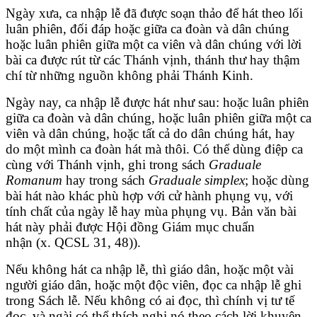
Ngày xưa, ca nhập lễ đã được soạn thảo để hát theo lối
luân phiên, đối đáp hoặc giữa ca đoàn và dân chúng
hoặc luân phiên giữa một ca viên và dân chúng với lời
bài ca được rút từ các Thánh vịnh, thánh thư hay thậm
chí từ những nguồn không phải Thánh Kinh.
Ngày nay, ca nhập lễ được hát như sau: hoặc luân phiên
giữa ca đoàn và dân chúng, hoặc luân phiên giữa một ca
viên và dân chúng, hoặc tất cả do dân chúng hát, hay
do một mình ca đoàn hát mà thôi. Có thể dùng điệp ca
cùng với Thánh vịnh, ghi trong sách
Graduale
Romanum
hay trong sách
Graduale simplex
; hoặc dùng
bài hát nào khác phù hợp với cử hành phụng vụ, với
tính chất của ngày lễ hay mùa phụng vụ. Bản văn bài
hát này phải được Hội đồng Giám mục chuẩn
nhận (x. QCSL 31, 48)).
Nếu không hát ca nhập lễ, thì giáo dân, hoặc một vài
người giáo dân, hoặc một độc viên, đọc ca nhập lễ ghi
trong Sách lễ. Nếu không có ai đọc, thì chính vị tư tế
đọc, và ngài có thể thích nghi nó theo cách lời khuyên