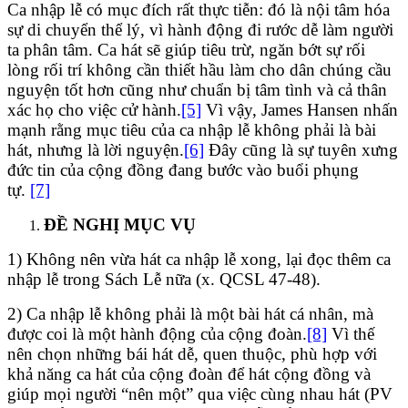
Ca nhập lễ có mục đích rất thực tiễn: đó là nội tâm hóa
sự di chuyển thể lý, vì hành động đi rước dễ làm người
ta phân tâm. Ca hát sẽ giúp tiêu trừ, ngăn bớt sự rối
lòng rối trí không cần thiết hầu làm cho dân chúng cầu
nguyện tốt hơn cũng như chuẩn bị tâm tình và cả thân
xác họ cho việc cử hành.
[5]
Vì vậy, James Hansen nhấn
mạnh rằng mục tiêu của ca nhập lễ không phải là bài
hát, nhưng là lời nguyện.
[6]
Đây cũng là sự tuyên xưng
đức tin của cộng đồng đang bước vào buổi phụng
tự.
[7]
ĐỀ NGHỊ MỤC VỤ
1) Không nên vừa hát ca nhập lễ xong, lại đọc thêm ca
nhập lễ trong Sách Lễ nữa (x. QCSL 47-48).
2) Ca nhập lễ không phải là một bài hát cá nhân, mà
được coi là một hành động của cộng đoàn.
[8]
Vì thế
nên chọn những bái hát dễ, quen thuộc, phù hợp với
khả năng ca hát của cộng đoàn để hát cộng đồng và
giúp mọi người “nên một” qua việc cùng nhau hát (PV