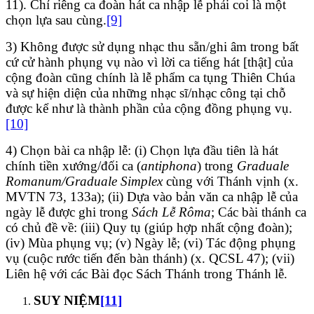
11). Chỉ riêng ca đoàn hát ca nhập lễ phải coi là một
chọn lựa sau cùng.
[9]
3) Không được sử dụng nhạc thu sẵn/ghi âm trong bất
cứ cử hành phụng vụ nào vì lời ca tiếng hát [thật] của
cộng đoàn cũng chính là lễ phẩm ca tụng Thiên Chúa
và sự hiện diện của những nhạc sĩ/nhạc công tại chỗ
được kể như là thành phần của cộng đồng phụng vụ.
[10]
4) Chọn bài ca nhập lễ: (i) Chọn lựa đầu tiên là hát
chính tiền xướng/đối ca (
antiphona
) trong
Graduale
Romanum/Graduale Simplex
cùng với Thánh vịnh (x.
MVTN 73, 133a); (ii) Dựa vào bản văn ca nhập lễ của
ngày lễ được ghi trong
Sách Lễ Rôma
; Các bài thánh ca
có chủ đề về: (iii) Quy tụ (giúp hợp nhất cộng đoàn);
(iv) Mùa phụng vụ; (v) Ngày lễ; (vi) Tác động phụng
vụ (cuộc rước tiến đến bàn thánh) (x. QCSL 47); (vii)
Liên hệ với các Bài đọc Sách Thánh trong Thánh lễ.
SUY NIỆM
[11]