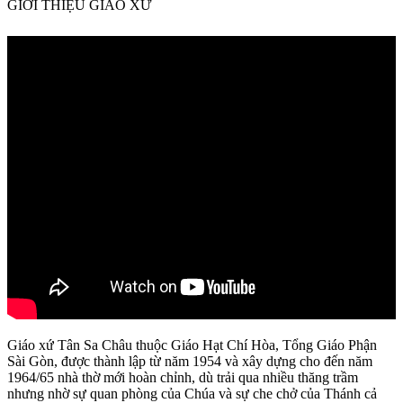
GIỚI THIỆU GIÁO XỨ
Giáo xứ Tân Sa Châu thuộc Giáo Hạt Chí Hòa, Tổng Giáo Phận
Sài Gòn, được thành lập từ năm 1954 và xây dựng cho đến năm
1964/65 nhà thờ mới hoàn chỉnh, dù trải qua nhiều thăng trầm
nhưng nhờ sự quan phòng của Chúa và sự che chở của Thánh cả