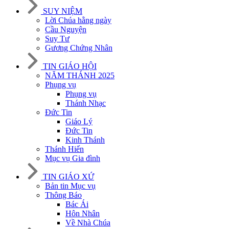
SUY NIỆM
Lời Chúa hằng ngày
Cầu Nguyện
Suy Tư
Gương Chứng Nhân
TIN GIÁO HỘI
NĂM THÁNH 2025
Phụng vụ
Phụng vụ
Thánh Nhạc
Đức Tin
Giáo Lý
Đức Tin
Kinh Thánh
Thánh Hiến
Mục vụ Gia đình
TIN GIÁO XỨ
Bản tin Mục vụ
Thông Báo
Bác Ái
Hôn Nhân
Về Nhà Chúa