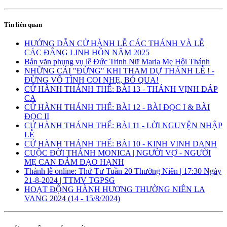
Tin liên quan
HƯỚNG DẪN CỬ HÀNH LỄ CÁC THÁNH VÀ LỄ
CÁC ĐẲNG LINH HỒN NĂM 2025
Bản văn phụng vụ lễ Đức Trinh Nữ Maria Mẹ Hội Thánh
NHỮNG CÁI "ĐỪNG" KHI THAM DỰ THÁNH LỄ ! -
ĐỪNG VÔ TÌNH COI NHẸ, BỎ QUA!
CỬ HÀNH THÁNH THỂ: BÀI 13 - THÁNH VỊNH ĐÁP
CA
CỬ HÀNH THÁNH THỂ: BÀI 12 - BÀI ĐỌC I & BÀI
ĐỌC II
CỬ HÀNH THÁNH THỂ: BÀI 11 - LỜI NGUYỆN NHẬP
LỄ
CỬ HÀNH THÁNH THỂ: BÀI 10 - KINH VINH DANH
CUỘC ĐỜI THÁNH MONICA | NGƯỜI VỢ - NGƯỜI
MẸ CAN ĐẢM ĐẠO HẠNH
Thánh lễ online: Thứ Tư Tuần 20 Thường Niên | 17:30 Ngày
21-8-2024 | TTMV TGPSG
HOẠT ĐỘNG HÀNH HƯƠNG THƯỜNG NIÊN LA
VANG 2024 (14 - 15/8/2024)