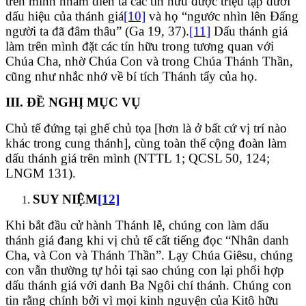
trên mình nhằm diễn tả các tín hữu được triệu tập dưới
dấu hiệu của thánh giá
[10]
và họ “ngước nhìn lên Đấng
người ta đã đâm thâu” (Ga 19, 37).
[11]
Dấu thánh giá
làm trên mình đặt các tín hữu trong tương quan với
Chúa Cha, nhờ Chúa Con và trong Chúa Thánh Thần,
cũng như nhắc nhớ về bí tích Thánh tẩy của họ.
III. ĐỀ NGHỊ MỤC VỤ
Chủ tế đứng tại ghế chủ tọa [hơn là ở bất cứ vị trí nào
khác trong cung thánh], cùng toàn thể cộng đoàn làm
dấu thánh giá trên mình (NTTL 1; QCSL 50, 124;
LNGM 131).
SUY NIỆM
[12]
Khi bắt đầu cử hành Thánh lễ, chúng con làm dấu
thánh giá đang khi vị chủ tế cất tiếng đọc “Nhân danh
Cha, và Con và Thánh Thần”. Lạy Chúa Giêsu, chúng
con vẫn thường tự hỏi tại sao chúng con lại phối hợp
dấu thánh giá với danh Ba Ngôi chí thánh. Chúng con
tin rằng chính bởi vì mọi kinh nguyện của Kitô hữu