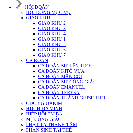
HỘI ĐOÀN
HỘI ĐỒNG MỤC VỤ
GIÁO KHU
GIÁO KHU 2
GIÁO KHU 3
GIÁO KHU 4
GIÁO KHU 1
GIÁO KHU 5
GIÁO KHU 6
GIÁO KHU 7
CA ĐOÀN
CA ĐOÀN MẸ LÊN TRỜI
CA ĐOÀN KITÔ VUA
CA ĐOÀN MÂN CÔI
CA ĐOÀN MẸ CÔNG GIÁO
CA ĐOÀN EMANUEL
CA ĐOÀN TERESA
CA ĐOÀN THÁNH GIUSE THỢ
CĐCB GIOAKIM
HDGĐ ĐA MINH
HIỆP HỘI TM BA
MẸ CÔNG GIÁO
PHẠT TẠ THÁNH TÂM
PHAN SINH TẠI THẾ