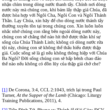
nhận chìm trong dòng nước thanh tẩy. Chính nơi dòng
nước này mà chúng con, khi bám lấy thập giá Chúa, đã
được hòa hợp với Ngôi Cha, Ngôi Con và Ngôi Thánh
Thần. Lạy Chúa, xin hãy để cho dòng nước thánh tẩy
thường xuyên tồn tại trong chúng con. Xin luôn luôn
nhắc nhớ chúng con rằng bên ngoài dòng nước này,
chúng con sẽ chẳng thể nào hít thở được thần khí sự
sống của Chúa Thánh Linh; không có dòng nước rửa
tội này, chúng con sẽ không thể thấu hiểu được thập
giá. Cuộc sống sẽ là gì nếu không thông hiệp với Chúa
Ba Ngôi? Đời sống chúng con sẽ bấp bênh chao đảo
thế nào nếu không có đồn lũy của thập giá chở che?
[1]
De Corona, 3:4, CCL 2:1043, trích lại trong Paul
Turner,
At the Supper of the Lamb
(Chicago: Liturgy
Training Publications, 2011), 4.
[2]
Trần Đình Tứ,
Phụng vụ Thánh lễ
(Sài Gòn: ĐCV