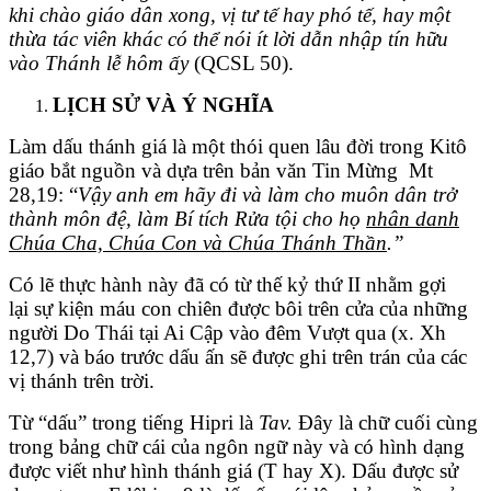
khi chào giáo dân xong, vị tư tế hay phó tế, hay một
thừa tác viên khác có thể nói ít lời dẫn nhập tín hữu
vào Thánh lễ hôm ấy
(QCSL 50).
LỊCH SỬ VÀ Ý NGHĨA
Làm dấu thánh giá là một thói quen lâu đời trong Kitô
giáo bắt nguồn và dựa trên bản văn Tin Mừng Mt
28,19: “
Vậy anh em hãy đi và làm cho muôn dân trở
thành môn đệ, làm Bí tích Rửa tội cho họ
nhân danh
Chúa Cha, Chúa Con và Chúa Thánh Thần
.”
Có lẽ thực hành này đã có từ thế kỷ thứ II nhằm gợi
lại sự kiện máu con chiên được bôi trên cửa của những
người Do Thái tại Ai Cập vào đêm Vượt qua (x. Xh
12,7) và báo trước dấu ấn sẽ được ghi trên trán của các
vị thánh trên trời.
Từ “dấu” trong tiếng Hipri là
Tav
.
Đây là chữ cuối cùng
trong bảng chữ cái của ngôn ngữ này và có hình dạng
được viết như hình thánh giá (T hay X). Dấu được sử