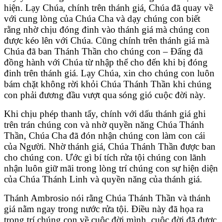
hiện. Lạy Chúa, chính trên thánh giá, Chúa đã quay về
với cung lòng của Chúa Cha và dạy chúng con biết
rằng nhờ chịu đóng đinh vào thánh giá mà chúng con
được kéo lên với Chúa. Cũng chính trên thánh giá mà
Chúa đã ban Thánh Thần cho chúng con – Đấng đã
đồng hành với Chúa từ nhập thể cho đến khi bị đóng
đinh trên thánh giá. Lạy Chúa, xin cho chúng con luôn
bám chặt không rời khỏi Chúa Thánh Thần khi chúng
con phải đương đầu vượt qua sóng gió cuộc đời này.
Khi chịu phép thanh tẩy, chính với dấu thánh giá ghi
trên trán chúng con và nhờ quyền năng Chúa Thánh
Thần, Chúa Cha đã đón nhận chúng con làm con cái
của Người. Nhờ thánh giá, Chúa Thánh Thần được ban
cho chúng con. Ước gì bí tích rửa tội chúng con lãnh
nhận luôn giữ mãi trong lòng trí chúng con sự hiện diện
của Chúa Thánh Linh và quyền năng của thánh giá.
Thánh Ambrosio nói rằng Chúa Thánh Thần và thánh
giá nằm ngay trong nước rửa tội. Điều này đã họa ra
trong trí chúng con về cuộc đời mình, cuộc đời đã được