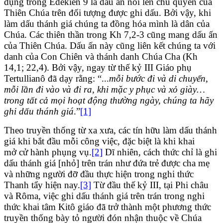
dụng trong Edêkien 9 là dấu ấn nói lên chủ quyền của
Thiên Chúa trên đối tượng được ghi dấu. Bởi vậy, khi
làm dấu thánh giá chúng ta đồng hóa mình là dân của
Chúa. Các thiên thần trong Kh 7,2-3 cũng mang dấu ấn
của Thiên Chúa. Dấu ấn này cũng liên kết chúng ta với
danh của Con Chiên và thánh danh Chúa Cha (Kh
14,1; 22,4). Bởi vậy, ngay từ thế kỷ III Giáo phụ
Tertullianô đã dạy rằng: “...
mỗi bước đi và di chuyển,
mỗi lần đi vào và đi ra, khi mặc y phục và xỏ giày…
trong tất cả mọi hoạt động thường ngày, chúng ta hãy
ghi dấu thánh giá
.”
[1]
Theo truyền thống từ xa xưa, các tín hữu làm dấu thánh
giá khi bắt đầu mỗi công việc, đặc biệt là khi khai
mở cử hành phụng vụ.
[2]
Dĩ nhiên, cách thức chỉ là ghi
dấu thánh giá [nhỏ] trên trán như đứa trẻ được cha mẹ
và những người đỡ đầu thực hiện trong nghi thức
Thanh tẩy hiện nay.
[3]
Từ đầu thế kỷ III, tại Phi châu
và Rôma, việc ghi dấu thánh giá trên trán trong nghi
thức khai tâm Kitô giáo đã trở thành một phương thức
truyền thống bày tỏ người đón nhận thuộc về Chúa