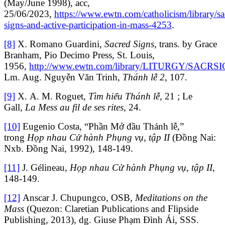
(May/June 1998), acc,
25/06/2023,
https://www.ewtn.com/catholicism/library/sa
signs-and-active-participation-in-mass-4253
.
[8]
X. Romano Guardini,
Sacred Signs
, trans. by Grace
Branham, Pio Decimo Press, St. Louis,
1956,
http://www.ewtn.com/library/LITURGY/SACRS
Lm. Aug. Nguyễn Văn Trinh,
Thánh lễ 2
, 107.
[9]
X. A. M. Roguet,
Tìm hiểu Thánh lễ
,
21 ; Le
Gall,
La Mess au fil de ses rites,
24.
[10]
Eugenio Costa, “Phần Mở đầu Thánh lễ,”
trong
Họp nhau Cử hành Phụng vụ, tập II
(Đồng Nai:
Nxb. Đồng Nai, 1992)
,
148-149.
[11]
J. Gélineau,
Họp nhau Cử hành Phụng vụ, tập II
,
148-149.
[12]
Anscar J. Chupungco, OSB,
Meditations on the
Mass
(Quezon: Claretian Publications and Flipside
Publishing, 2013), dg. Giuse Phạm Đình Ái, SSS.