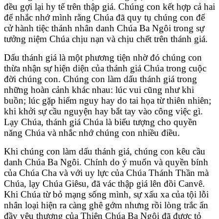
đều gợi lại hy tế trên thập giá. Chúng con kết hợp cả hai
để nhắc nhớ mình rằng Chúa đã quy tụ chúng con để
cử hành tiệc thánh nhân danh Chúa Ba Ngôi trong sự
tưởng niệm Chúa chịu nạn và chịu chết trên thánh giá.
Dấu thánh giá là một phương tiện nhờ đó chúng con
thừa nhận sự hiện diện của thánh giá Chúa trong cuộc
đời chúng con. Chúng con làm dấu thánh giá trong
những hoàn cảnh khác nhau: lúc vui cũng như khi
buồn; lúc gặp hiểm nguy hay do tai họa từ thiên nhiên;
khi khởi sự cầu nguyện hay bắt tay vào công việc gì.
Lạy Chúa, thánh giá Chúa là biểu tượng cho quyền
năng Chúa và nhắc nhớ chúng con nhiều điều.
Khi chúng con làm dấu thánh giá, chúng con kêu cầu
danh Chúa Ba Ngôi. Chính do ý muốn và quyền bính
của Chúa Cha và với uy lực của Chúa Thánh Thần mà
Chúa, lạy Chúa Giêsu, đã vác thập giá lên đồi Canvê.
Khi Chúa từ bỏ mạng sống mình, sự xấu xa của tội lỗi
nhân loại hiện ra càng ghê gớm nhưng rồi lòng trắc ẩn
đầy yêu thương của Thiên Chúa Ba Ngôi đã được tỏ