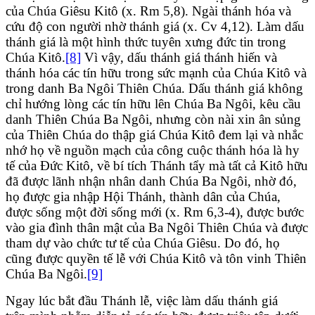
của Chúa Giêsu Kitô (x. Rm 5,8). Ngài thánh hóa và
cứu độ con người nhờ thánh giá (x. Cv 4,12). Làm dấu
thánh giá là một hình thức tuyên xưng đức tin trong
Chúa Kitô.
[8]
Vì vậy, dấu thánh giá thánh hiến và
thánh hóa các tín hữu trong sức mạnh của Chúa Kitô và
trong danh Ba Ngôi Thiên Chúa. Dấu thánh giá không
chỉ hướng lòng các tín hữu lên Chúa Ba Ngôi, kêu cầu
danh Thiên Chúa Ba Ngôi, nhưng còn nài xin ân sủng
của Thiên Chúa do thập giá Chúa Kitô đem lại và nhắc
nhớ họ về nguồn mạch của công cuộc thánh hóa là hy
tế của Đức Kitô, về bí tích Thánh tẩy mà tất cả Kitô hữu
đã được lãnh nhận nhân danh Chúa Ba Ngôi, nhờ đó,
họ được gia nhập Hội Thánh, thành dân của Chúa,
được sống một đời sống mới (x. Rm 6,3-4), được bước
vào gia đình thân mật của Ba Ngôi Thiên Chúa và được
tham dự vào chức tư tế của Chúa Giêsu. Do đó, họ
cũng được quyền tế lễ với Chúa Kitô và tôn vinh Thiên
Chúa Ba Ngôi.
[9]
Ngay lúc bắt đầu Thánh lễ, việc làm dấu thánh giá