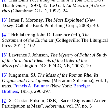
Thánh Giuse, 1997), 35; Le Gall,
La Mess au fil de ses
rites
(Chambray: C.L.D, 1992)
,
24.
[3]
James P. Moroney,
The Mass Explained
(New
Jersey: Catholic Book Publishing Corp., 2008), 40.
[4]
Trích lại trong John D. Laurance (ed.),
The
Sacrament of the Eucharist
(Collegeville: The Liturgical
Press, 2012), 102.
[5]
Lawrence J. Johnson,
The Mystery of Faith: A Study
of the Structural Elements of the Order of the
Mass
(Washington DC: FDLC, NE, 2003), 10.
[6]
Jungmann, SJ,
The Mass of the Roman Rite: Its
Origins and Development
(Missarum Sollemnia), vol. 1,
trans.
Francis A. Brunner
(New York:
Benziger
Brothers
, 1951), 296-297.
[7]
X. Cassian Folsom, OSB, “Sacred Signs and Active
Participation at Mass”,
Adoremus,
vol. IV, no. 3