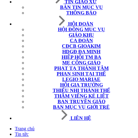
TIN GIÁO XỨ
BẢN TIN MỤC VỤ
THÔNG BÁO
HỘI ĐOÀN
HỘI ĐỒNG MỤC VỤ
GIÁO KHU
CA ĐOÀN
CĐCB GIOAKIM
HDGĐ ĐA MINH
HIỆP HỘI TM BA
MẸ CÔNG GIÁO
PHẠT TẠ THÁNH TÂM
PHAN SINH TẠI THẾ
LEGIO MARIAE
HỘI GIA TRƯỞNG
THIẾU NHI THÁNH THỂ
THĂM VIẾNG KẺ LIỆT
BAN TRUYỀN GIÁO
BAN MỤC VỤ GIỚI TRẺ
LIÊN HỆ
Trang chủ
Tin tức