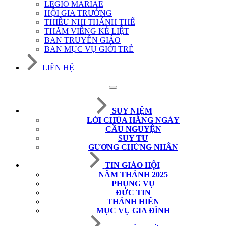
LEGIO MARIAE
HỘI GIA TRƯỞNG
THIẾU NHI THÁNH THỂ
THĂM VIẾNG KẺ LIỆT
BAN TRUYỀN GIÁO
BAN MỤC VỤ GIỚI TRẺ
LIÊN HỆ
SUY NIỆM
LỜI CHÚA HẰNG NGÀY
CẦU NGUYỆN
SUY TƯ
GƯƠNG CHỨNG NHÂN
TIN GIÁO HỘI
NĂM THÁNH 2025
PHỤNG VỤ
ĐỨC TIN
THÁNH HIẾN
MỤC VỤ GIA ĐÌNH