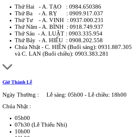
Thứ Hai - A. TẠO :
0984.650386
Thứ Ba - A. RỴ :
0909.917.037
Thứ Tư - A. VINH :
0937.000.231
Thứ Năm - A. BÌNH :
0918.749.937
Thứ Sáu - A. LUẬT :
0903.335.954
Thứ Bảy - A. HIẾU :
0908.202.558
Chúa Nhật - C. HIỀN (Buổi sáng):
0931.887.305
và C. LAN (Buổi chiều):
0903.383.281
Giờ Thánh Lễ
Ngày Thường : Lễ sáng: 05h00 - Lễ chiều: 18h00
Chúa Nhật :
05h00
07h30 (Lễ Thiếu Nhi)
10h00