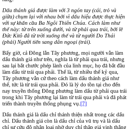
Dấu
thánh giá được làm với 3 ngón tay (cái, trỏ và
giữa) chụm lại với nhau bởi vì dấu hiệu được thực hiện
với sự khẩn cầu Ba Ngôi Thiên Chúa. Cách làm như
thế này: từ trên xuống dưới, và từ phải qua trái, bởi lẽ
Đức Kitô đã từ trời xuống thế và từ người Do Thái
(phải) Người tiến sang dân ngoại (trái).
Bấy giờ, cả Đông lẫn Tây phương, mọi người vẫn làm
dấu thánh giá như trên, nghĩa là từ phải qua trái, nhưng
sau lại bắt chước phép lành của linh mục, họ đã bắt đầu
làm dấu từ trái qua phải. Thế là, từ nhiều thế kỷ qua,
Tây phương vẫn cứ theo cách làm dấu thánh giá như
thế, tức là từ trái qua phải. Đó là lý do tồn tại cho đến
nay truyền thống Đông phương làm dấu từ phải qua trái
trong khi Tây phương lại làm từ trái qua phải và đã phát
triển thành truyền thống phụng vụ.
[7]
Dấu thánh giá là dấu chỉ thánh thiện nhất trong các dấu
chỉ. Dấu thánh giá còn là dấu chỉ của vũ trụ và là dấu
chỉ sự cứu độ nhân loại nhờ duy chỉ thập giá vinh thắng