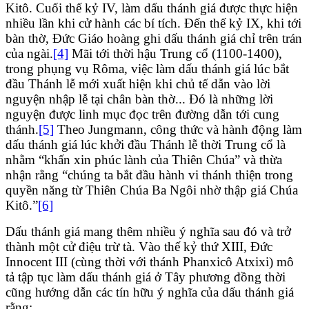
Kitô. Cuối thế kỷ IV, làm dấu thánh giá được thực hiện
nhiều lần khi cử hành các bí tích. Đến thế kỷ IX, khi tới
bàn thờ, Đức Giáo hoàng ghi dấu thánh giá chỉ trên trán
của ngài.
[4]
Mãi tới thời hậu Trung cổ (1100-1400),
trong phụng vụ Rôma, việc làm dấu thánh giá lúc bắt
đầu Thánh lễ mới xuất hiện khi chủ tế dẫn vào lời
nguyện nhập lễ tại chân bàn thờ... Đó là những lời
nguyện được linh mục đọc trên đường dẫn tới cung
thánh.
[5]
Theo Jungmann, công thức và hành động làm
dấu thánh giá lúc khởi đầu Thánh lễ thời Trung cổ là
nhằm “khấn xin phúc lành của Thiên Chúa” và thừa
nhận rằng “chúng ta bắt đầu hành vi thánh thiện trong
quyền năng từ Thiên Chúa Ba Ngôi nhờ thập giá Chúa
Kitô.”
[6]
Dấu thánh giá mang thêm nhiều ý nghĩa sau đó và trở
thành một cử điệu trừ tà. Vào thế kỷ thứ XIII, Đức
Innocent III (cùng thời với thánh Phanxicô Atxixi) mô
tả tập tục làm dấu thánh giá ở Tây phương đồng thời
cũng hướng dẫn các tín hữu ý nghĩa của dấu thánh giá
rằng: