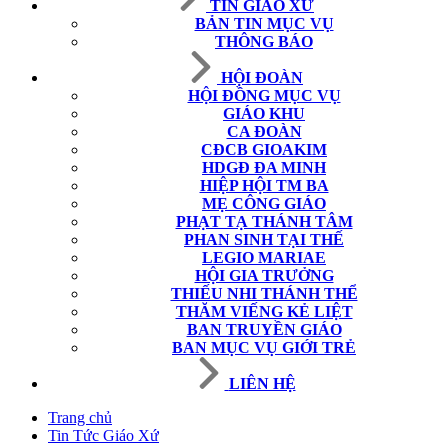
TIN GIÁO XỨ
BẢN TIN MỤC VỤ
THÔNG BÁO
HỘI ĐOÀN
HỘI ĐỒNG MỤC VỤ
GIÁO KHU
CA ĐOÀN
CĐCB GIOAKIM
HDGĐ ĐA MINH
HIỆP HỘI TM BA
MẸ CÔNG GIÁO
PHẠT TẠ THÁNH TÂM
PHAN SINH TẠI THẾ
LEGIO MARIAE
HỘI GIA TRƯỞNG
THIẾU NHI THÁNH THỂ
THĂM VIẾNG KẺ LIỆT
BAN TRUYỀN GIÁO
BAN MỤC VỤ GIỚI TRẺ
LIÊN HỆ
Trang chủ
Tin Tức Giáo Xứ