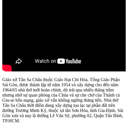
Giáo xứ Tân Sa Châu thuộc Giáo Hạt Chí Hòa, Tổng Giáo Phận
Sài Gòn, được thành lập từ năm 1954 và xây dựng cho đến năm
1964/65 nhà thờ mới hoàn chỉnh, dù trải qua nhiều thăng trầm
nhưng nhờ sự quan phòng của Chúa và sự che chở của Thánh cả
Giu-se bổn mạng, giáo xứ vẫn không ngừng thăng tiến. Nhà thờ
Tân Sa Châu thời điểm đang xây dựng tọa lạc tại phần đất trên
đường Trương Minh Ký, thuộc xã tân Sơn Hòa, tỉnh Gia-Định, Sài
Gòn xưa và nay là đường Lê Văn Sỹ, phường 02, Quận Tân Bình,
TP.HCM.