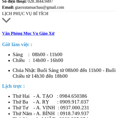
Số điện thoại:
028.3844.9497
Email:
giaoxutansachau@gmail.com
LỊCH PHỤC VỤ BÍ TÍCH
Văn Phòng Mục Vụ Giáo Xứ
Giờ làm việc :
Sáng : 08h00 - 11h00
Chiều : 14h00 - 16h00
Chúa Nhật: Buổi Sáng từ 08h00 đến 11h00 - Buổi
Chiều từ 14h30 đến 18h00
Lịch trực :
Thứ Hai - A. TẠO :
0984.650386
Thứ Ba - A. RỴ :
0909.917.037
Thứ Tư - A. VINH :
0937.000.231
Thứ Năm - A. BÌNH :
0918.749.937