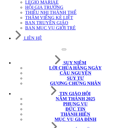
LEGIO MARIAE
HỘI GIA TRƯỞNG
THIẾU NHI THÁNH THỂ
THĂM VIẾNG KẺ LIỆT
BAN TRUYỀN GIÁO
BAN MỤC VỤ GIỚI TRẺ
LIÊN HỆ
SUY NIỆM
LỜI CHÚA HẰNG NGÀY
CẦU NGUYỆN
SUY TƯ
GƯƠNG CHỨNG NHÂN
TIN GIÁO HỘI
NĂM THÁNH 2025
PHỤNG VỤ
ĐỨC TIN
THÁNH HIẾN
MỤC VỤ GIA ĐÌNH