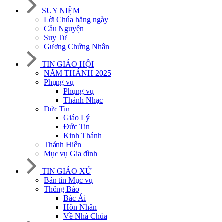
SUY NIỆM
Lời Chúa hằng ngày
Cầu Nguyện
Suy Tư
Gương Chứng Nhân
TIN GIÁO HỘI
NĂM THÁNH 2025
Phụng vụ
Phụng vụ
Thánh Nhạc
Đức Tin
Giáo Lý
Đức Tin
Kinh Thánh
Thánh Hiến
Mục vụ Gia đình
TIN GIÁO XỨ
Bản tin Mục vụ
Thông Báo
Bác Ái
Hôn Nhân
Về Nhà Chúa