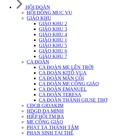
HỘI ĐOÀN
HỘI ĐỒNG MỤC VỤ
GIÁO KHU
GIÁO KHU 2
GIÁO KHU 3
GIÁO KHU 4
GIÁO KHU 1
GIÁO KHU 5
GIÁO KHU 6
GIÁO KHU 7
CA ĐOÀN
CA ĐOÀN MẸ LÊN TRỜI
CA ĐOÀN KITÔ VUA
CA ĐOÀN MÂN CÔI
CA ĐOÀN MẸ CÔNG GIÁO
CA ĐOÀN EMANUEL
CA ĐOÀN TERESA
CA ĐOÀN THÁNH GIUSE THỢ
CĐCB GIOAKIM
HDGĐ ĐA MINH
HIỆP HỘI TM BA
MẸ CÔNG GIÁO
PHẠT TẠ THÁNH TÂM
PHAN SINH TẠI THẾ