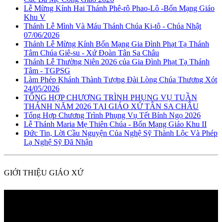
Lễ Mừng Kính Hai Thánh Phê-rô Phao-Lô -Bổn Mạng Giáo
Khu V
Thánh Lễ Mình Và Máu Thánh Chúa Ki-tô - Chúa Nhật
07/06/2026
Thánh Lễ Mừng Kính Bổn Mạng Gia Đình Phạt Tạ Thánh
Tâm Chúa Giê-su - Xứ Đoàn Tân Sa Châu
Thánh Lễ Thường Niên 2026 của Gia Đình Phạt Tạ Thánh
Tâm - TGPSG
Làm Phép Khánh Thành Tượng Đài Lòng Chúa Thương Xót
24/05/2026
TỔNG HỢP CHƯƠNG TRÌNH PHỤNG VỤ TUẦN
THÁNH NĂM 2026 TẠI GIÁO XỨ TÂN SA CHÂU
Tổng Hợp Chương Trình Phụng Vụ Tết Bính Ngọ 2026
Lễ Thánh Maria Mẹ Thiên Chúa - Bổn Mạng Giáo Khu II
Đức Tin, Lời Cầu Nguyện Của Nghệ Sỹ Thành Lộc Và Phép
Lạ Nghệ Sỹ Đã Nhận
GIỚI THIỆU GIÁO XỨ