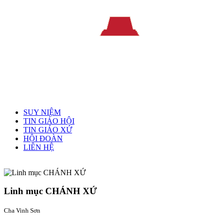
Menu chính
SUY NIỆM
TIN GIÁO HỘI
TIN GIÁO XỨ
HỘI ĐOÀN
LIÊN HỆ
Linh mục quản xứ
Linh mục CHÁNH XỨ
Cha Vinh Sơn