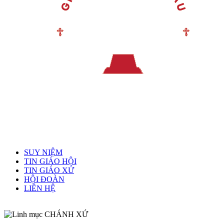
Menu chính
SUY NIỆM
TIN GIÁO HỘI
TIN GIÁO XỨ
HỘI ĐOÀN
LIÊN HỆ
Linh mục quản xứ