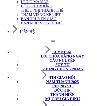
LEGIO MARIAE
HỘI GIA TRƯỞNG
THIẾU NHI THÁNH THỂ
THĂM VIẾNG KẺ LIỆT
BAN TRUYỀN GIÁO
BAN MỤC VỤ GIỚI TRẺ
LIÊN HỆ
SUY NIỆM
LỜI CHÚA HẰNG NGÀY
CẦU NGUYỆN
SUY TƯ
GƯƠNG CHỨNG NHÂN
TIN GIÁO HỘI
NĂM THÁNH 2025
PHỤNG VỤ
ĐỨC TIN
THÁNH HIẾN
MỤC VỤ GIA ĐÌNH