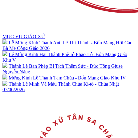
MỤC VỤ GIÁO XỨ
Lễ Mừng Kính Thánh Anê Lê Thị Thành - Bổn Mạng Hội Các
Bà Mẹ Công Giáo 2026
Lễ Mừng Kính Hai Thánh Phê-rô Phao-Lô -Bổn Mạng Giáo
Khu V
Thánh Lễ Ban Phép Bí Tích Thêm Sức - Đức Tổng Giuse
Nguyễn Năng
Mừng Kính Lễ Thánh Tâm Chúa - Bổn Mạng Giáo Khu IV
Thánh Lễ Mình Và Máu Thánh Chúa Ki-tô - Chúa Nhật
07/06/2026