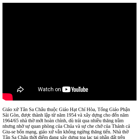
Giáo xứ Tân Sa Châu thuộc Giáo Hạt Chí Hòa, Tổng Giáo Phận
Sài Gòn, được thành lập từ năm 1954 và xây dựng cho đến năm
1964/65 nhà thờ mới hoàn chỉnh, dù trải qua nhiều thăng trầm
nhưng nhờ sự quan phòng của Chúa và sự che chở của Thánh cả
Giu-se bổn mạng, giáo xứ vẫn không ngừng thăng tiến. Nhà thờ
Tân Sa Châu thời điểm đang xây dựng tọa lạc tại phần đất trên