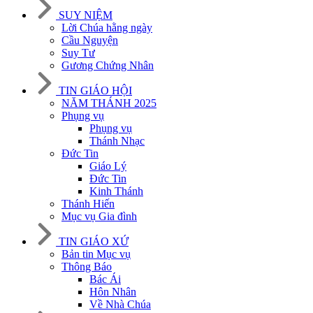
SUY NIỆM
Lời Chúa hằng ngày
Cầu Nguyện
Suy Tư
Gương Chứng Nhân
TIN GIÁO HỘI
NĂM THÁNH 2025
Phụng vụ
Phụng vụ
Thánh Nhạc
Đức Tin
Giáo Lý
Đức Tin
Kinh Thánh
Thánh Hiến
Mục vụ Gia đình
TIN GIÁO XỨ
Bản tin Mục vụ
Thông Báo
Bác Ái
Hôn Nhân
Về Nhà Chúa