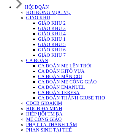
HỘI ĐOÀN
HỘI ĐỒNG MỤC VỤ
GIÁO KHU
GIÁO KHU 2
GIÁO KHU 3
GIÁO KHU 4
GIÁO KHU 1
GIÁO KHU 5
GIÁO KHU 6
GIÁO KHU 7
CA ĐOÀN
CA ĐOÀN MẸ LÊN TRỜI
CA ĐOÀN KITÔ VUA
CA ĐOÀN MÂN CÔI
CA ĐOÀN MẸ CÔNG GIÁO
CA ĐOÀN EMANUEL
CA ĐOÀN TERESA
CA ĐOÀN THÁNH GIUSE THỢ
CĐCB GIOAKIM
HDGĐ ĐA MINH
HIỆP HỘI TM BA
MẸ CÔNG GIÁO
PHẠT TẠ THÁNH TÂM
PHAN SINH TẠI THẾ