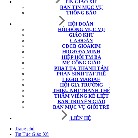
TIN GIÁO XỨ
BẢN TIN MỤC VỤ
THÔNG BÁO
HỘI ĐOÀN
HỘI ĐỒNG MỤC VỤ
GIÁO KHU
CA ĐOÀN
CĐCB GIOAKIM
HDGĐ ĐA MINH
HIỆP HỘI TM BA
MẸ CÔNG GIÁO
PHẠT TẠ THÁNH TÂM
PHAN SINH TẠI THẾ
LEGIO MARIAE
HỘI GIA TRƯỞNG
THIẾU NHI THÁNH THỂ
THĂM VIẾNG KẺ LIỆT
BAN TRUYỀN GIÁO
BAN MỤC VỤ GIỚI TRẺ
LIÊN HỆ
Trang chủ
Tin Tức Giáo Xứ