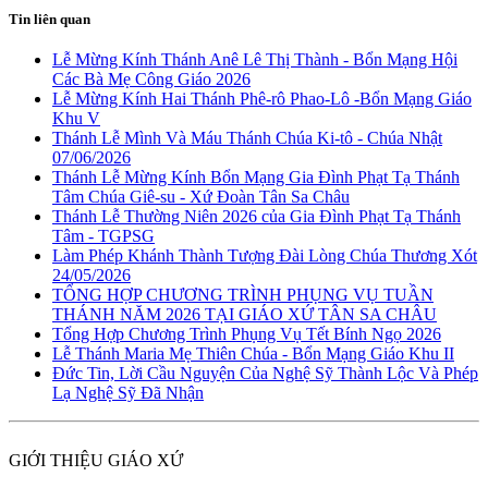
Tin liên quan
Lễ Mừng Kính Thánh Anê Lê Thị Thành - Bổn Mạng Hội
Các Bà Mẹ Công Giáo 2026
Lễ Mừng Kính Hai Thánh Phê-rô Phao-Lô -Bổn Mạng Giáo
Khu V
Thánh Lễ Mình Và Máu Thánh Chúa Ki-tô - Chúa Nhật
07/06/2026
Thánh Lễ Mừng Kính Bổn Mạng Gia Đình Phạt Tạ Thánh
Tâm Chúa Giê-su - Xứ Đoàn Tân Sa Châu
Thánh Lễ Thường Niên 2026 của Gia Đình Phạt Tạ Thánh
Tâm - TGPSG
Làm Phép Khánh Thành Tượng Đài Lòng Chúa Thương Xót
24/05/2026
TỔNG HỢP CHƯƠNG TRÌNH PHỤNG VỤ TUẦN
THÁNH NĂM 2026 TẠI GIÁO XỨ TÂN SA CHÂU
Tổng Hợp Chương Trình Phụng Vụ Tết Bính Ngọ 2026
Lễ Thánh Maria Mẹ Thiên Chúa - Bổn Mạng Giáo Khu II
Đức Tin, Lời Cầu Nguyện Của Nghệ Sỹ Thành Lộc Và Phép
Lạ Nghệ Sỹ Đã Nhận
GIỚI THIỆU GIÁO XỨ