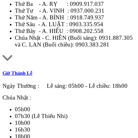
Thứ Ba - A. RỴ :
0909.917.037
Thứ Tư - A. VINH :
0937.000.231
Thứ Năm - A. BÌNH :
0918.749.937
Thứ Sáu - A. LUẬT :
0903.335.954
Thứ Bảy - A. HIẾU :
0908.202.558
Chúa Nhật - C. HIỀN (Buổi sáng):
0931.887.305
và C. LAN (Buổi chiều):
0903.383.281
Giờ Thánh Lễ
Ngày Thường : Lễ sáng: 05h00 - Lễ chiều: 18h00
Chúa Nhật :
05h00
07h30 (Lễ Thiếu Nhi)
10h00
16h30
18h00