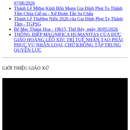
07/06/2026
Thánh Lễ Mừng Kính Bổn Mạng Gia Đình Phạt Tạ Thánh
Tâm Chúa Giê-su - Xứ Đoàn Tân Sa Châu
Thánh Lễ Thường Niên 2026 của Gia Đình Phạt Tạ Thánh
Tâm - TGPSG
Bế Mạc Tháng Hoa - 19h15, Thứ Bảy, ngày 30/05/2026
THÔNG ĐIỆP MAGNIFICA HUMANITAS CỦA ĐỨC
GIÁO HOÀNG LÊÔ XIV: TRÍ TUỆ NHÂN TẠO PHẢI
PHỤC VỤ NHÂN LOẠI, CHỨ KHÔNG TẬP TRUNG
QUYỀN LỰC
GIỚI THIỆU GIÁO XỨ