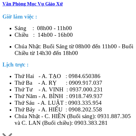
Văn Phòng Mục Vụ Giáo Xứ
Giờ làm việc :
Sáng : 08h00 - 11h00
Chiều : 14h00 - 16h00
Chúa Nhật: Buổi Sáng từ 08h00 đến 11h00 - Buổi
Chiều từ 14h30 đến 18h00
Lịch trực :
Thứ Hai - A. TẠO :
0984.650386
Thứ Ba - A. RỴ :
0909.917.037
Thứ Tư - A. VINH :
0937.000.231
Thứ Năm - A. BÌNH :
0918.749.937
Thứ Sáu - A. LUẬT :
0903.335.954
Thứ Bảy - A. HIẾU :
0908.202.558
Chúa Nhật - C. HIỀN (Buổi sáng):
0931.887.305
và C. LAN (Buổi chiều):
0903.383.281