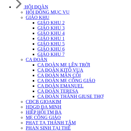
HỘI ĐOÀN
HỘI ĐỒNG MỤC VỤ
GIÁO KHU
GIÁO KHU 2
GIÁO KHU 3
GIÁO KHU 4
GIÁO KHU 1
GIÁO KHU 5
GIÁO KHU 6
GIÁO KHU 7
CA ĐOÀN
CA ĐOÀN MẸ LÊN TRỜI
CA ĐOÀN KITÔ VUA
CA ĐOÀN MÂN CÔI
CA ĐOÀN MẸ CÔNG GIÁO
CA ĐOÀN EMANUEL
CA ĐOÀN TERESA
CA ĐOÀN THÁNH GIUSE THỢ
CĐCB GIOAKIM
HDGĐ ĐA MINH
HIỆP HỘI TM BA
MẸ CÔNG GIÁO
PHẠT TẠ THÁNH TÂM
PHAN SINH TẠI THẾ