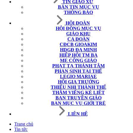
TIN GIÁO XỨ
BẢN TIN MỤC VỤ
THÔNG BÁO
HỘI ĐOÀN
HỘI ĐỒNG MỤC VỤ
GIÁO KHU
CA ĐOÀN
CĐCB GIOAKIM
HDGĐ ĐA MINH
HIỆP HỘI TM BA
MẸ CÔNG GIÁO
PHẠT TẠ THÁNH TÂM
PHAN SINH TẠI THẾ
LEGIO MARIAE
HỘI GIA TRƯỞNG
THIẾU NHI THÁNH THỂ
THĂM VIẾNG KẺ LIỆT
BAN TRUYỀN GIÁO
BAN MỤC VỤ GIỚI TRẺ
LIÊN HỆ
Trang chủ
Tin tức