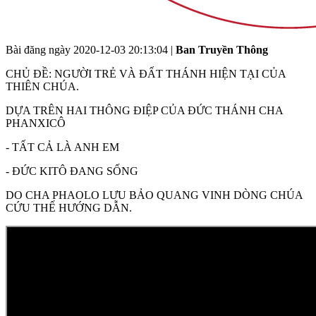
Bài đăng ngày
2020-12-03 20:13:04
|
Ban Truyền Thông
CHỦ ĐỀ: NGƯỜI TRẺ VÀ ĐẤT THÁNH HIỆN TẠI CỦA
THIÊN CHÚA.
DỰA TRÊN HAI THÔNG ĐIỆP CỦA ĐỨC THÁNH CHA
PHANXICÔ
- TẤT CẢ LÀ ANH EM
- ĐỨC KITÔ ĐANG SỐNG
DO CHA PHAOLO LƯU BẢO QUANG VINH DÒNG CHÚA
CỨU THẾ HƯỚNG DẪN.