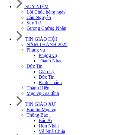
SUY NIỆM
Lời Chúa hằng ngày
Cầu Nguyện
Suy Tư
Gương Chứng Nhân
TIN GIÁO HỘI
NĂM THÁNH 2025
Phụng vụ
Phụng vụ
Thánh Nhạc
Đức Tin
Giáo Lý
Đức Tin
Kinh Thánh
Thánh Hiến
Mục vụ Gia đình
TIN GIÁO XỨ
Bản tin Mục vụ
Thông Báo
Bác Ái
Hôn Nhân
Về Nhà Chúa