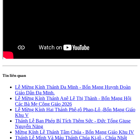
Tin liên quan
Lễ Mừng Kính Thánh Đa Minh - Bổn Mạng Huynh Đoàn
Giáo Dân Đa Minh.
Lễ Mừng Kính Thánh Anê Lê Thị Thành - Bổn Mạng Hội
Các Bà Mẹ Công Giáo 2026
Lễ Mừng Kính Hai Thánh Phê-rô Phao-Lô -Bổn Mạng Giáo
Khu V
Thánh Lễ Ban Phép Bí Tích Thêm Sức - Đức Tổng Giuse
Nguyễn Năng
Mừng Kính Lễ Thánh Tâm Chúa - Bổn Mạng Giáo Khu IV
Thánh Lễ Mình Và Máu Thánh Chúa Ki-tô - Chúa Nhật