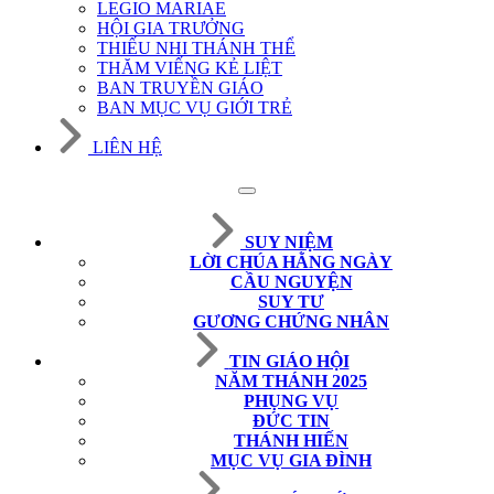
LEGIO MARIAE
HỘI GIA TRƯỞNG
THIẾU NHI THÁNH THỂ
THĂM VIẾNG KẺ LIỆT
BAN TRUYỀN GIÁO
BAN MỤC VỤ GIỚI TRẺ
LIÊN HỆ
SUY NIỆM
LỜI CHÚA HẰNG NGÀY
CẦU NGUYỆN
SUY TƯ
GƯƠNG CHỨNG NHÂN
TIN GIÁO HỘI
NĂM THÁNH 2025
PHỤNG VỤ
ĐỨC TIN
THÁNH HIẾN
MỤC VỤ GIA ĐÌNH