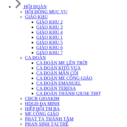
HỘI ĐOÀN
HỘI ĐỒNG MỤC VỤ
GIÁO KHU
GIÁO KHU 2
GIÁO KHU 3
GIÁO KHU 4
GIÁO KHU 1
GIÁO KHU 5
GIÁO KHU 6
GIÁO KHU 7
CA ĐOÀN
CA ĐOÀN MẸ LÊN TRỜI
CA ĐOÀN KITÔ VUA
CA ĐOÀN MÂN CÔI
CA ĐOÀN MẸ CÔNG GIÁO
CA ĐOÀN EMANUEL
CA ĐOÀN TERESA
CA ĐOÀN THÁNH GIUSE THỢ
CĐCB GIOAKIM
HDGĐ ĐA MINH
HIỆP HỘI TM BA
MẸ CÔNG GIÁO
PHẠT TẠ THÁNH TÂM
PHAN SINH TẠI THẾ