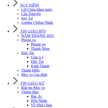
SUY NIỆM
Lời Chúa hằng ngày
Cầu Nguyện
Suy Tư
Gương Chứng Nhân
TIN GIÁO HỘI
NĂM THÁNH 2025
Phụng vụ
Phụng vụ
Thánh Nhạc
Đức Tin
Giáo Lý
Đức Tin
Kinh Thánh
Thánh Hiến
Mục vụ Gia đình
TIN GIÁO XỨ
Bản tin Mục vụ
Thông Báo
Bác Ái
Hôn Nhân
Về Nhà Chúa