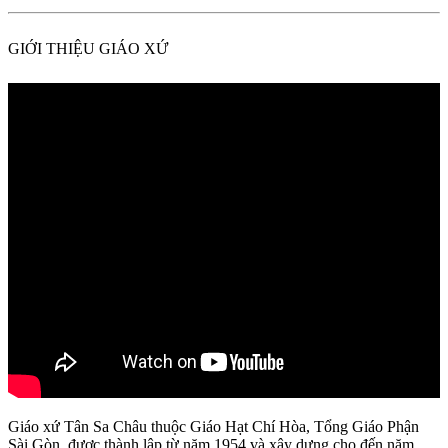
GIỚI THIỆU GIÁO XỨ
Giáo xứ Tân Sa Châu thuộc Giáo Hạt Chí Hòa, Tổng Giáo Phận
Sài Gòn, được thành lập từ năm 1954 và xây dựng cho đến năm