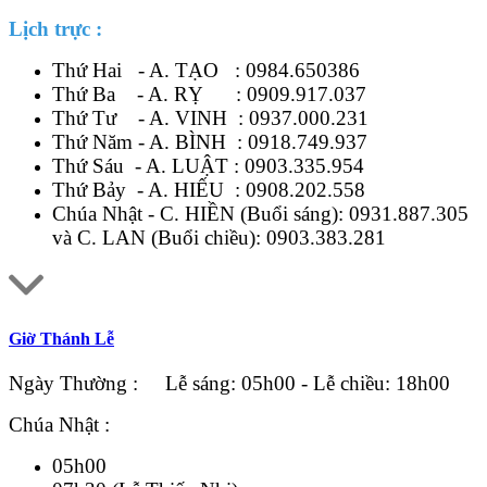
Lịch trực :
Thứ Hai - A. TẠO :
0984.650386
Thứ Ba - A. RỴ :
0909.917.037
Thứ Tư - A. VINH :
0937.000.231
Thứ Năm - A. BÌNH :
0918.749.937
Thứ Sáu - A. LUẬT :
0903.335.954
Thứ Bảy - A. HIẾU :
0908.202.558
Chúa Nhật - C. HIỀN (Buổi sáng):
0931.887.305
và C. LAN (Buổi chiều):
0903.383.281
Giờ Thánh Lễ
Ngày Thường : Lễ sáng: 05h00 - Lễ chiều: 18h00
Chúa Nhật :
05h00