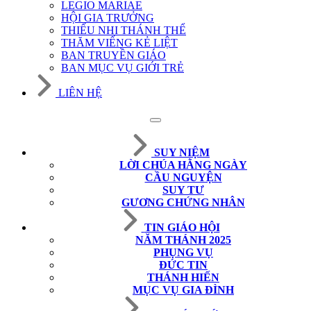
LEGIO MARIAE
HỘI GIA TRƯỞNG
THIẾU NHI THÁNH THỂ
THĂM VIẾNG KẺ LIỆT
BAN TRUYỀN GIÁO
BAN MỤC VỤ GIỚI TRẺ
LIÊN HỆ
SUY NIỆM
LỜI CHÚA HẰNG NGÀY
CẦU NGUYỆN
SUY TƯ
GƯƠNG CHỨNG NHÂN
TIN GIÁO HỘI
NĂM THÁNH 2025
PHỤNG VỤ
ĐỨC TIN
THÁNH HIẾN
MỤC VỤ GIA ĐÌNH