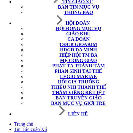
TIN GIÁO XỨ
BẢN TIN MỤC VỤ
THÔNG BÁO
HỘI ĐOÀN
HỘI ĐỒNG MỤC VỤ
GIÁO KHU
CA ĐOÀN
CĐCB GIOAKIM
HDGĐ ĐA MINH
HIỆP HỘI TM BA
MẸ CÔNG GIÁO
PHẠT TẠ THÁNH TÂM
PHAN SINH TẠI THẾ
LEGIO MARIAE
HỘI GIA TRƯỞNG
THIẾU NHI THÁNH THỂ
THĂM VIẾNG KẺ LIỆT
BAN TRUYỀN GIÁO
BAN MỤC VỤ GIỚI TRẺ
LIÊN HỆ
Trang chủ
Tin Tức Giáo Xứ