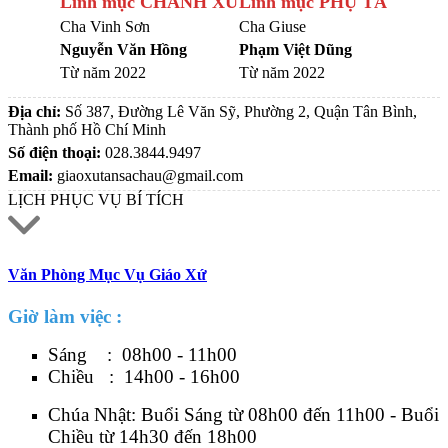
Linh mục CHÁNH XỨ
Linh mục PHỤ TÁ
Cha Vinh Sơn
Cha Giuse
Nguyễn Văn Hồng
Phạm Việt Dũng
Từ năm 2022
Từ năm 2022
Địa chỉ:
Số 387, Đường Lê Văn Sỹ, Phường 2, Quận Tân Bình,
Thành phố Hồ Chí Minh
Số điện thoại:
028.3844.9497
Email:
giaoxutansachau@gmail.com
LỊCH PHỤC VỤ BÍ TÍCH
Văn Phòng Mục Vụ Giáo Xứ
Giờ làm việc :
Sáng : 08h00 - 11h00
Chiều : 14h00 - 16h00
Chúa Nhật: Buổi Sáng từ 08h00 đến 11h00 - Buổi
Chiều từ 14h30 đến 18h00