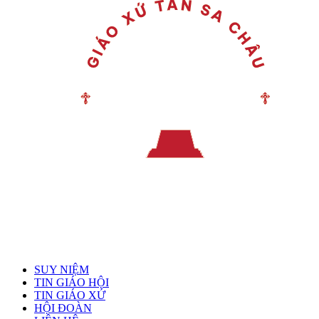
Menu chính
SUY NIỆM
TIN GIÁO HỘI
TIN GIÁO XỨ
HỘI ĐOÀN