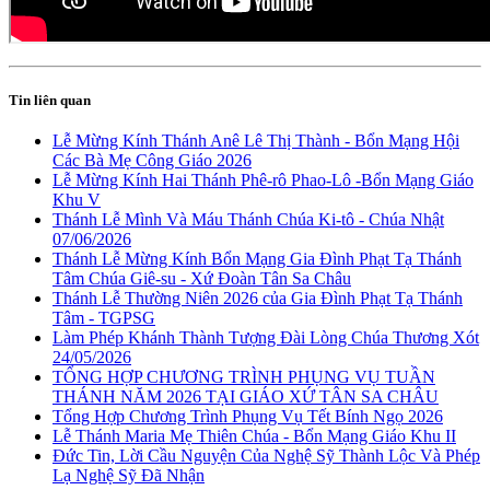
Tin liên quan
Lễ Mừng Kính Thánh Anê Lê Thị Thành - Bổn Mạng Hội
Các Bà Mẹ Công Giáo 2026
Lễ Mừng Kính Hai Thánh Phê-rô Phao-Lô -Bổn Mạng Giáo
Khu V
Thánh Lễ Mình Và Máu Thánh Chúa Ki-tô - Chúa Nhật
07/06/2026
Thánh Lễ Mừng Kính Bổn Mạng Gia Đình Phạt Tạ Thánh
Tâm Chúa Giê-su - Xứ Đoàn Tân Sa Châu
Thánh Lễ Thường Niên 2026 của Gia Đình Phạt Tạ Thánh
Tâm - TGPSG
Làm Phép Khánh Thành Tượng Đài Lòng Chúa Thương Xót
24/05/2026
TỔNG HỢP CHƯƠNG TRÌNH PHỤNG VỤ TUẦN
THÁNH NĂM 2026 TẠI GIÁO XỨ TÂN SA CHÂU
Tổng Hợp Chương Trình Phụng Vụ Tết Bính Ngọ 2026
Lễ Thánh Maria Mẹ Thiên Chúa - Bổn Mạng Giáo Khu II
Đức Tin, Lời Cầu Nguyện Của Nghệ Sỹ Thành Lộc Và Phép
Lạ Nghệ Sỹ Đã Nhận