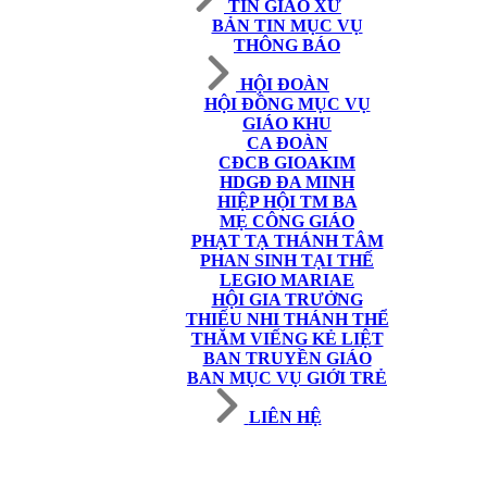
TIN GIÁO XỨ
BẢN TIN MỤC VỤ
THÔNG BÁO
HỘI ĐOÀN
HỘI ĐỒNG MỤC VỤ
GIÁO KHU
CA ĐOÀN
CĐCB GIOAKIM
HDGĐ ĐA MINH
HIỆP HỘI TM BA
MẸ CÔNG GIÁO
PHẠT TẠ THÁNH TÂM
PHAN SINH TẠI THẾ
LEGIO MARIAE
HỘI GIA TRƯỞNG
THIẾU NHI THÁNH THỂ
THĂM VIẾNG KẺ LIỆT
BAN TRUYỀN GIÁO
BAN MỤC VỤ GIỚI TRẺ
LIÊN HỆ