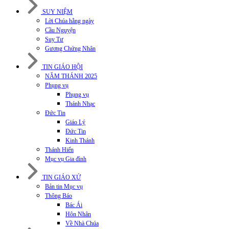
SUY NIỆM
Lời Chúa hằng ngày
Cầu Nguyện
Suy Tư
Gương Chứng Nhân
TIN GIÁO HỘI
NĂM THÁNH 2025
Phụng vụ
Phụng vụ
Thánh Nhạc
Đức Tin
Giáo Lý
Đức Tin
Kinh Thánh
Thánh Hiến
Mục vụ Gia đình
TIN GIÁO XỨ
Bản tin Mục vụ
Thông Báo
Bác Ái
Hôn Nhân
Về Nhà Chúa