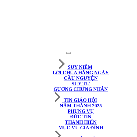
SUY NIỆM
LỜI CHÚA HẰNG NGÀY
CẦU NGUYỆN
SUY TƯ
GƯƠNG CHỨNG NHÂN
TIN GIÁO HỘI
NĂM THÁNH 2025
PHỤNG VỤ
ĐỨC TIN
THÁNH HIẾN
MỤC VỤ GIA ĐÌNH