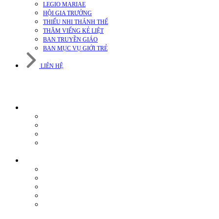
LEGIO MARIAE
HỘI GIA TRƯỞNG
THIẾU NHI THÁNH THỂ
THĂM VIẾNG KẺ LIỆT
BAN TRUYỀN GIÁO
BAN MỤC VỤ GIỚI TRẺ
LIÊN HỆ