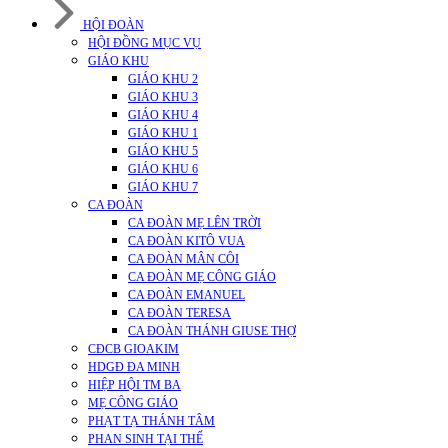
HỘI ĐOÀN
HỘI ĐỒNG MỤC VỤ
GIÁO KHU
GIÁO KHU 2
GIÁO KHU 3
GIÁO KHU 4
GIÁO KHU 1
GIÁO KHU 5
GIÁO KHU 6
GIÁO KHU 7
CA ĐOÀN
CA ĐOÀN MẸ LÊN TRỜI
CA ĐOÀN KITÔ VUA
CA ĐOÀN MÂN CÔI
CA ĐOÀN MẸ CÔNG GIÁO
CA ĐOÀN EMANUEL
CA ĐOÀN TERESA
CA ĐOÀN THÁNH GIUSE THỢ
CĐCB GIOAKIM
HDGĐ ĐA MINH
HIỆP HỘI TM BA
MẸ CÔNG GIÁO
PHẠT TẠ THÁNH TÂM
PHAN SINH TẠI THẾ