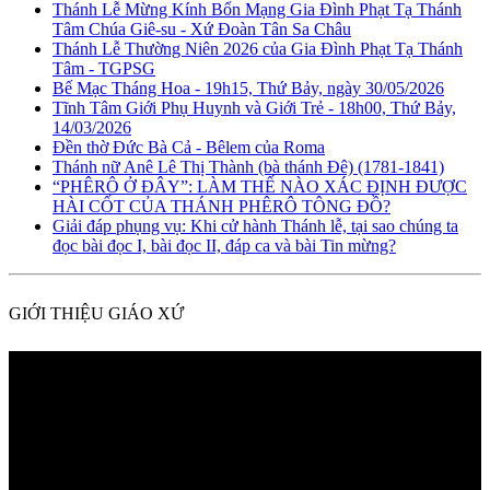
Thánh Lễ Mừng Kính Bổn Mạng Gia Đình Phạt Tạ Thánh
Tâm Chúa Giê-su - Xứ Đoàn Tân Sa Châu
Thánh Lễ Thường Niên 2026 của Gia Đình Phạt Tạ Thánh
Tâm - TGPSG
Bế Mạc Tháng Hoa - 19h15, Thứ Bảy, ngày 30/05/2026
Tĩnh Tâm Giới Phụ Huynh và Giới Trẻ - 18h00, Thứ Bảy,
14/03/2026
Đền thờ Đức Bà Cả - Bêlem của Roma
Thánh nữ Anê Lê Thị Thành (bà thánh Đê) (1781-1841)
“PHÊRÔ Ở ĐÂY”: LÀM THẾ NÀO XÁC ĐỊNH ĐƯỢC
HÀI CỐT CỦA THÁNH PHÊRÔ TÔNG ĐỒ?
Giải đáp phụng vụ: Khi cử hành Thánh lễ, tại sao chúng ta
đọc bài đọc I, bài đọc II, đáp ca và bài Tin mừng?
GIỚI THIỆU GIÁO XỨ