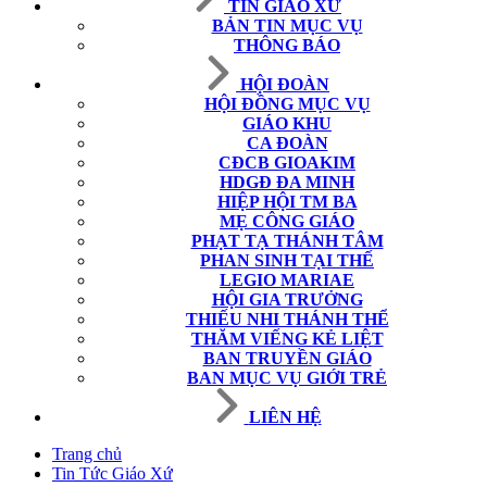
TIN GIÁO XỨ
BẢN TIN MỤC VỤ
THÔNG BÁO
HỘI ĐOÀN
HỘI ĐỒNG MỤC VỤ
GIÁO KHU
CA ĐOÀN
CĐCB GIOAKIM
HDGĐ ĐA MINH
HIỆP HỘI TM BA
MẸ CÔNG GIÁO
PHẠT TẠ THÁNH TÂM
PHAN SINH TẠI THẾ
LEGIO MARIAE
HỘI GIA TRƯỞNG
THIẾU NHI THÁNH THỂ
THĂM VIẾNG KẺ LIỆT
BAN TRUYỀN GIÁO
BAN MỤC VỤ GIỚI TRẺ
LIÊN HỆ
Trang chủ
Tin Tức Giáo Xứ