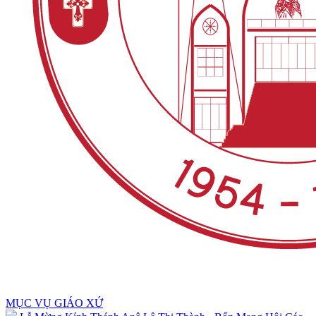
MỤC VỤ GIÁO XỨ