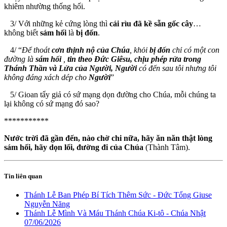
khiêm nhường thống hối.
3/ Với những kẻ cứng lòng thì
cái rìu đã kề sẵn gốc cây
…
không biết
sám hối
là
bị đốn
.
4/ “
Để thoát
cơn thịnh nộ của Chúa
, khỏi
bị đốn
chỉ có một con
đường là
sám hối
,
tin theo Đức Giêsu, chịu phép rửa trong
Thánh Thần và Lửa của Người, Người
có đến sau tôi nhưng tôi
không đáng xách dép cho
Người
”
5/ Gioan tẩy giả có sứ mạng dọn đường cho Chúa, mỗi chúng ta
lại không có sứ mạng đó sao?
***********
Nước trời đã gần đến, nào chờ chi nữa, hãy ăn năn thật lòng
sám hối, hãy dọn lối, đường đi của Chúa
(Thành Tâm).
Tin liên quan
Thánh Lễ Ban Phép Bí Tích Thêm Sức - Đức Tổng Giuse
Nguyễn Năng
Thánh Lễ Mình Và Máu Thánh Chúa Ki-tô - Chúa Nhật
07/06/2026