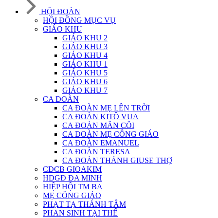
HỘI ĐOÀN
HỘI ĐỒNG MỤC VỤ
GIÁO KHU
GIÁO KHU 2
GIÁO KHU 3
GIÁO KHU 4
GIÁO KHU 1
GIÁO KHU 5
GIÁO KHU 6
GIÁO KHU 7
CA ĐOÀN
CA ĐOÀN MẸ LÊN TRỜI
CA ĐOÀN KITÔ VUA
CA ĐOÀN MÂN CÔI
CA ĐOÀN MẸ CÔNG GIÁO
CA ĐOÀN EMANUEL
CA ĐOÀN TERESA
CA ĐOÀN THÁNH GIUSE THỢ
CĐCB GIOAKIM
HDGĐ ĐA MINH
HIỆP HỘI TM BA
MẸ CÔNG GIÁO
PHẠT TẠ THÁNH TÂM
PHAN SINH TẠI THẾ