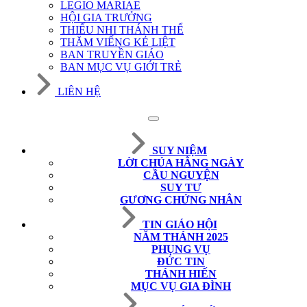
LEGIO MARIAE
HỘI GIA TRƯỞNG
THIẾU NHI THÁNH THỂ
THĂM VIẾNG KẺ LIỆT
BAN TRUYỀN GIÁO
BAN MỤC VỤ GIỚI TRẺ
LIÊN HỆ
SUY NIỆM
LỜI CHÚA HẰNG NGÀY
CẦU NGUYỆN
SUY TƯ
GƯƠNG CHỨNG NHÂN
TIN GIÁO HỘI
NĂM THÁNH 2025
PHỤNG VỤ
ĐỨC TIN
THÁNH HIẾN
MỤC VỤ GIA ĐÌNH