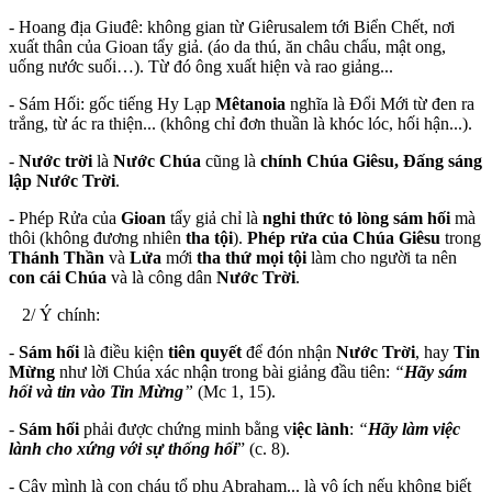
- Hoang địa Giuđê: không gian từ Giêrusalem tới Biển Chết, nơi
xuất thân của Gioan tẩy giả. (áo da thú, ăn châu chấu, mật ong,
uống nước suối…). Từ đó ông xuất hiện và rao giảng...
- Sám Hối: gốc tiếng Hy Lạp
Mêtanoia
nghĩa là Đổi Mới từ đen ra
trắng, từ ác ra thiện... (không chỉ đơn thuần là khóc lóc, hối hận...).
-
Nước trời
là
Nước Chúa
cũng là
chính Chúa Giêsu, Đấng sáng
lập Nước Trời
.
- Phép Rửa của
Gioan
tẩy giả chỉ là
nghi thức tỏ lòng sám hối
mà
thôi (không đương nhiên
tha tội
).
Phép rửa của Chúa Giêsu
trong
Thánh Thần
và
Lửa
mới
tha thứ mọi tội
làm cho người ta nên
con cái Chúa
và là công dân
Nước Trời
.
2/ Ý chính:
-
Sám hối
là điều kiện
tiên quyết
để đón nhận
Nước Trời
, hay
Tin
Mừng
như lời Chúa xác nhận trong bài giảng đầu tiên:
“
Hãy sám
hối và tin vào Tin Mừng
”
(Mc 1, 15).
-
Sám hối
phải được chứng minh bằng v
iệc lành
:
“
Hãy làm việc
lành cho xứng với sự thống hối
” (c. 8).
- Cậy mình là con cháu tổ phụ Abraham... là vô ích nếu không biết