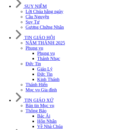
SUY NIỆM
Lời Chúa hằng ngày
Cầu Nguyện
Suy Tư
Gương Chứng Nhân
TIN GIÁO HỘI
NĂM THÁNH 2025
Phụng vụ
Phụng vụ
Thánh Nhạc
Đức Tin
Giáo Lý
Đức Tin
Kinh Thánh
Thánh Hiến
Mục vụ Gia đình
TIN GIÁO XỨ
Bản tin Mục vụ
Thông Báo
Bác Ái
Hôn Nhân
Về Nhà Chúa