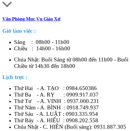
Văn Phòng Mục Vụ Giáo Xứ
Giờ làm việc :
Sáng : 08h00 - 11h00
Chiều : 14h00 - 16h00
Chúa Nhật: Buổi Sáng từ 08h00 đến 11h00 - Buổi
Chiều từ 14h30 đến 18h00
Lịch trực :
Thứ Hai - A. TẠO :
0984.650386
Thứ Ba - A. RỴ :
0909.917.037
Thứ Tư - A. VINH :
0937.000.231
Thứ Năm - A. BÌNH :
0918.749.937
Thứ Sáu - A. LUẬT :
0903.335.954
Thứ Bảy - A. HIẾU :
0908.202.558
Chúa Nhật - C. HIỀN (Buổi sáng):
0931.887.305