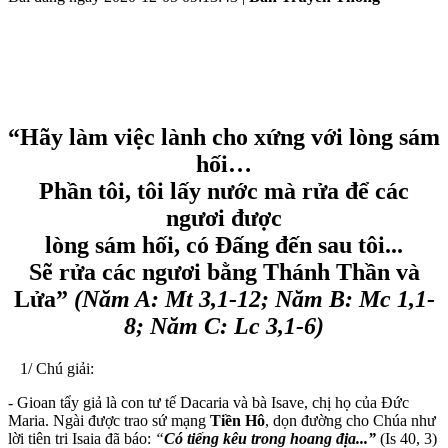
“Hãy làm việc lành cho xứng với lòng sám
hối…
Phần tôi, tôi lấy nước mà rửa để các
ngươi được
lòng sám hối, có Đấng đến sau tôi...
Sẽ rửa các ngươi bằng Thánh Thần và
Lửa”
(Năm A: Mt 3,1-12; Năm B: Mc 1,1-
8; Năm C: Lc 3,1-6)
1/ Chú giải:
- Gioan tẩy giả là con tư tế Dacaria và bà Isave, chị họ của Đức
Maria. Ngài được trao sứ mạng
Tiền Hô
, dọn đường cho Chúa như
lời tiên tri Isaia đã báo:
“
Có tiếng kêu trong hoang địa...”
(Is 40, 3)